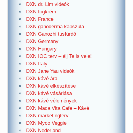
DXN dr. Lim videók
DXN fogkrém
DXN France
DXN ganoderma kapszula
DXN Ganozhi tusfürdő
DXN Germany
DXN Hungary
DXN IOC terv – élj Te is vele!
DXN Italy
DXN Jane Yau videók
DXN kávé ára
DXN kávé elkészítése
DXN kávé vásárlása
DXN kávé vélemények
DXN Maca Vita Cafe – Kávé
DXN marketingterv
DXN Myco Veggie
DXN Nederland