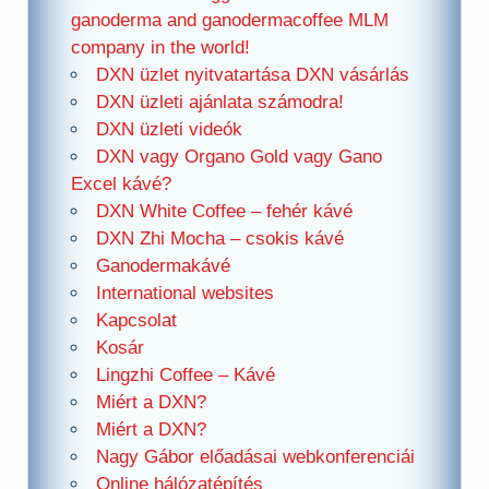
ganoderma and ganodermacoffee MLM
company in the world!
DXN üzlet nyitvatartása DXN vásárlás
DXN üzleti ajánlata számodra!
DXN üzleti videók
DXN vagy Organo Gold vagy Gano
Excel kávé?
DXN White Coffee – fehér kávé
DXN Zhi Mocha – csokis kávé
Ganodermakávé
International websites
Kapcsolat
Kosár
Lingzhi Coffee – Kávé
Miért a DXN?
Miért a DXN?
Nagy Gábor előadásai webkonferenciái
Online hálózatépítés