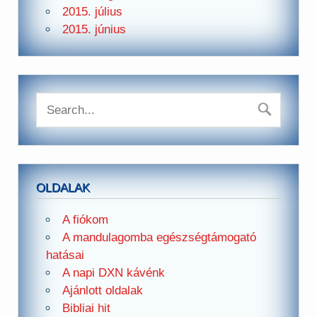
2015. július
2015. június
OLDALAK
A fiókom
A mandulagomba egészségtámogató
hatásai
A napi DXN kávénk
Ajánlott oldalak
Bibliai hit