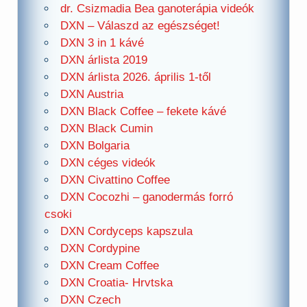
dr. Csizmadia Bea ganoterápia videók
DXN – Válaszd az egészséget!
DXN 3 in 1 kávé
DXN árlista 2019
DXN árlista 2026. április 1-től
DXN Austria
DXN Black Coffee – fekete kávé
DXN Black Cumin
DXN Bolgaria
DXN céges videók
DXN Civattino Coffee
DXN Cocozhi – ganodermás forró
csoki
DXN Cordyceps kapszula
DXN Cordypine
DXN Cream Coffee
DXN Croatia- Hrvtska
DXN Czech