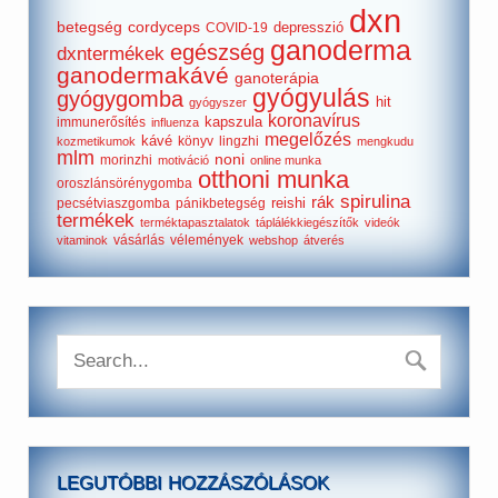
dxn
betegség
cordyceps
depresszió
COVID-19
ganoderma
egészség
dxntermékek
ganodermakávé
ganoterápia
gyógyulás
gyógygomba
hit
gyógyszer
koronavírus
kapszula
immunerősítés
influenza
megelőzés
kávé
könyv
lingzhi
kozmetikumok
mengkudu
mlm
noni
morinzhi
motiváció
online munka
otthoni munka
oroszlánsörénygomba
spirulina
rák
reishi
pecsétviaszgomba
pánikbetegség
termékek
terméktapasztalatok
táplálékkiegészítők
videók
vásárlás
vélemények
vitaminok
webshop
átverés
LEGUTÓBBI HOZZÁSZÓLÁSOK