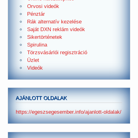
Orvosi videók
Pénztár
Rák alternatív kezelése
Saját DXN reklám videók
Sikertörténetek
Spirulina
Törzsvásárlói regisztráció
Üzlet
Videók
AJÁNLOTT OLDALAK
https://egeszsegesember.info/ajanlott-oldalak/