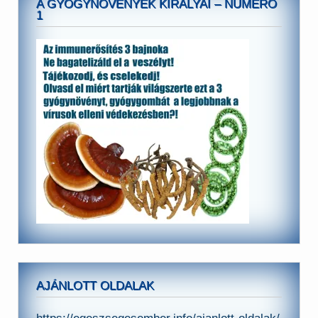
A GYÓGYNÖVÉNYEK KIRÁLYAI – NUMERO
1
AJÁNLOTT OLDALAK