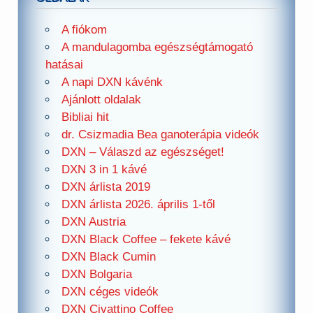
A fiókom
A mandulagomba egészségtámogató
hatásai
A napi DXN kávénk
Ajánlott oldalak
Bibliai hit
dr. Csizmadia Bea ganoterápia videók
DXN – Válaszd az egészséget!
DXN 3 in 1 kávé
DXN árlista 2019
DXN árlista 2026. április 1-től
DXN Austria
DXN Black Coffee – fekete kávé
DXN Black Cumin
DXN Bolgaria
DXN céges videók
DXN Civattino Coffee