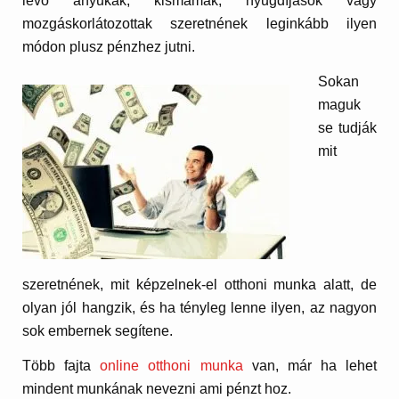
lévő anyukák, kismamák, nyugdíjasok vagy
mozgáskorlátozottak szeretnének leginkább ilyen
módon plusz pénzhez jutni.
Sokan
maguk
se tudják
mit
szeretnének, mit képzelnek-el otthoni munka alatt, de
olyan jól hangzik, és ha tényleg lenne ilyen, az nagyon
sok embernek segítene.
Több fajta
online otthoni munka
van, már ha lehet
mindent munkának nevezni ami pénzt hoz.