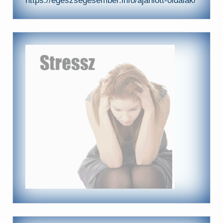
https://egeszsegesember.info/ajanlott-oldalak/