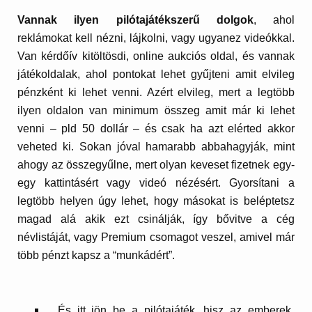
Vannak ilyen pilótajátékszerű dolgok
, ahol
reklámokat kell nézni, lájkolni, vagy ugyanez videókkal.
Van kérdőív kitöltösdi, online aukciós oldal, és vannak
játékoldalak, ahol pontokat lehet gyűjteni amit elvileg
pénzként ki lehet venni. Azért elvileg, mert a legtöbb
ilyen oldalon van minimum összeg amit már ki lehet
venni – pld 50 dollár – és csak ha azt elérted akkor
veheted ki. Sokan jóval hamarabb abbahagyják, mint
ahogy az összegyűlne, mert olyan keveset fizetnek egy-
egy kattintásért vagy videó nézésért. Gyorsítani a
legtöbb helyen úgy lehet, hogy másokat is beléptetsz
magad alá akik ezt csinálják, így bővitve a cég
névlistáját, vagy Premium csomagot veszel, amivel már
több pénzt kapsz a “munkádért”.
És itt jön be a pilótajáték, hisz az emberek