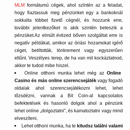
MLM
formátumú cégek, ahol színtén az a feladat,
hogy fiaztassuk meg pénzünket egy a bankoknál
sokkalta többet fizető cégnél, és hozzunk erre,
további jelentkezőket is akik szintén beteszik a
pénzüket.Az elmúlt évtized bőven szolgáltat erre is
negatív példákat, amikor az óriási hozamokat igérő
céget, betiltották, tönkrement vagy egyszerűen
eltűnt. Veszélyes terep, de ha van mit kockáztatnod,
akkor te tudod mibe hiszel.
Online otthoni munka lehet még az
Online
Casino és más online szerencsejáték
vagy fogadó
oldalak ahol szerencsejátékozni lehet, lehet
tőzsdézni, vannak a Bit Coin-al kapcsolatos
befektetések és hasonló dolgok ahol a pénzünk
lehet online „dolgoztatni”, és kamatoztatni vagy mind
elveszíteni.
Lehet otthoni munka, ha te
kitudsz találni valami