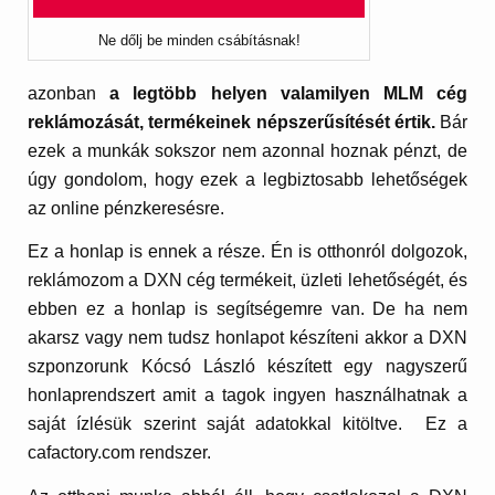
Ne dőlj be minden csábításnak!
azonban
a legtöbb helyen valamilyen MLM cég
reklámozását, termékeinek népszerűsítését értik.
Bár
ezek a munkák sokszor nem azonnal hoznak pénzt, de
úgy gondolom, hogy ezek a legbiztosabb lehetőségek
az online pénzkeresésre.
Ez a honlap is ennek a része. Én is otthonról dolgozok,
reklámozom a DXN cég termékeit, üzleti lehetőségét, és
ebben ez a honlap is segítségemre van. De ha nem
akarsz vagy nem tudsz honlapot készíteni akkor a DXN
szponzorunk Kócsó László készített egy nagyszerű
honlaprendszert amit a tagok ingyen használhatnak a
saját ízlésük szerint saját adatokkal kitöltve. Ez a
cafactory.com rendszer.