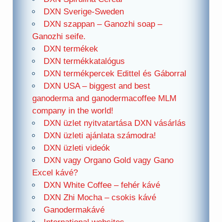
DXN Sverige-Sweden
DXN szappan – Ganozhi soap –
Ganozhi seife.
DXN termékek
DXN termékkatalógus
DXN termékpercek Edittel és Gáborral
DXN USA – biggest and best
ganoderma and ganodermacoffee MLM
company in the world!
DXN üzlet nyitvatartása DXN vásárlás
DXN üzleti ajánlata számodra!
DXN üzleti videók
DXN vagy Organo Gold vagy Gano
Excel kávé?
DXN White Coffee – fehér kávé
DXN Zhi Mocha – csokis kávé
Ganodermakávé