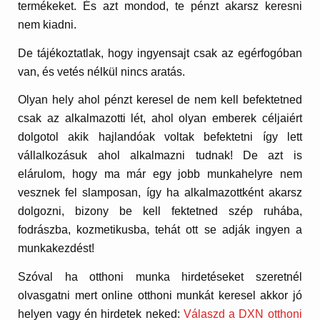
termékeket. És azt mondod, te pénzt akarsz keresni
nem kiadni.
De tájékoztatlak, hogy ingyensajt csak az egérfogóban
van, és vetés nélkül nincs aratás.
Olyan hely ahol pénzt keresel de nem kell befektetned
csak az alkalmazotti lét, ahol olyan emberek céljaiért
dolgotol akik hajlandóak voltak befektetni így lett
vállalkozásuk ahol alkalmazni tudnak! De azt is
elárulom, hogy ma már egy jobb munkahelyre nem
vesznek fel slamposan, így ha alkalmazottként akarsz
dolgozni, bizony be kell fektetned szép ruhába,
fodrászba, kozmetikusba, tehát ott se adják ingyen a
munkakezdést!
Szóval ha otthoni munka hirdetéseket szeretnél
olvasgatni mert online otthoni munkát keresel akkor jó
helyen vagy én hirdetek neked:
Válaszd a DXN otthoni