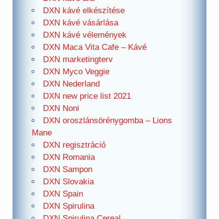
DXN kávé elkészítése
DXN kávé vásárlása
DXN kávé vélemények
DXN Maca Vita Cafe – Kávé
DXN marketingterv
DXN Myco Veggie
DXN Nederland
DXN new price list 2021
DXN Noni
DXN oroszlánsörénygomba – Lions
Mane
DXN regisztráció
DXN Romania
DXN Sampon
DXN Slovakia
DXN Spain
DXN Spirulina
DXN Spirulina Cereal