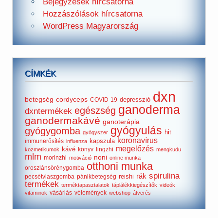
Bejegyzések hírcsatorna
Hozzászólások hírcsatorna
WordPress Magyarország
CÍMKÉK
dxn
betegség
cordyceps
depresszió
COVID-19
ganoderma
egészség
dxntermékek
ganodermakávé
ganoterápia
gyógyulás
gyógygomba
hit
gyógyszer
koronavírus
kapszula
immunerősítés
influenza
megelőzés
kávé
könyv
lingzhi
kozmetikumok
mengkudu
mlm
noni
morinzhi
motiváció
online munka
otthoni munka
oroszlánsörénygomba
spirulina
rák
reishi
pecsétviaszgomba
pánikbetegség
termékek
terméktapasztalatok
táplálékkiegészítők
videók
vásárlás
vélemények
vitaminok
webshop
átverés