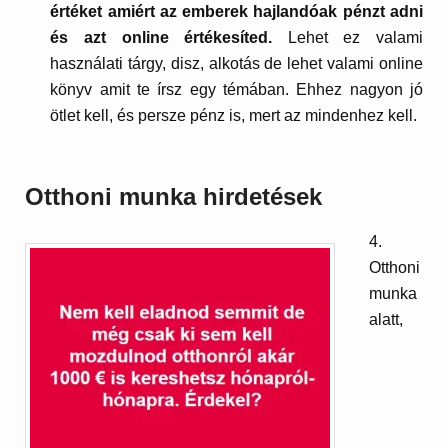
értéket amiért az emberek hajlandóak pénzt adni
és azt online értékesíted.
Lehet ez valami
használati tárgy, disz, alkotás de lehet valami online
könyv amit te írsz egy témában. Ehhez nagyon jó
ötlet kell, és persze pénz is, mert az mindenhez kell.
Otthoni munka hirdetések
4.
Otthoni
munka
alatt,