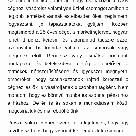
Az otthoni munka abból áll, hogy csatlakozol a DXN
céghez, vásárolsz valamilyen üzleti csomagot amiben a
legjobb termékek vannak és elkezded őket megismerni
fogyasztani, jó tapasztalatokat gyűjteni. Közben
megismered a 25 éves céget a marketingtervet, hogyan
lehet itt pénzt keresni, és átgondolod tudsz-e ezzel
azonosulni, be tudod-e vállalni az ismerősök vagy
idegenek elött. Rendelsz vagy csinálsz honalpot,
honlapokat és belekezdesz a cég a lehetőség a
termékek népszerűsítésébe és igyekszel megnyerni
embereket, hogy csatlakozzanak rajtad keresztül a
céghez és ők is vásároljanak olcsóbban tagként. Nem
mondom, hogy ez könnyű munka és azonnal pénzt hoz
a házhoz. De én is és sokan a munkatársaim közül
megcsináltuk és már ebből élünk.
Persze sokak fejében szeget üt a kijelentés, hogy úgy
kezdhetsz bele, hogy venned kell egy üzleti csomagot ,