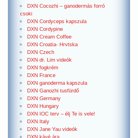
DXN Cocozhi – ganodermás forró
csoki
DXN Cordyceps kapszula
DXN Cordypine
DXN Cream Coffee
DXN Croatia- Hrvtska
DXN Czech
DXN dr. Lim videók
DXN fogkrém
DXN France
DXN ganoderma kapszula
DXN Ganozhi tusfürdő
DXN Germany
DXN Hungary
DXN IOC terv – élj Te is vele!
DXN Italy
DXN Jane Yau videók
DXN kávé ára