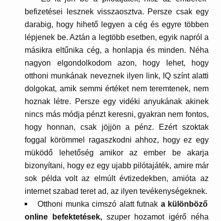
befizetései lesznek visszaosztva. Persze csak egy
darabig, hogy hihető legyen a cég és egyre többen
lépjenek be. Aztán a legtöbb esetben, egyik napról a
másikra eltűnika cég, a honlapja és minden. Néha
nagyon elgondolkodom azon, hogy lehet, hogy
otthoni munkának neveznek ilyen link, IQ színt alatti
dolgokat, amik semmi értéket nem teremtenek, nem
hoznak létre. Persze egy vidéki anyukának akinek
nincs más módja pénzt keresni, gyakran nem fontos,
hogy honnan, csak jöjjön a pénz. Ezért szoktak
foggal körömmel ragaszkodni ahhoz, hogy ez egy
müködő lehetőség amikor az ember be akarja
bizonyítani, hogy ez egy ujabb pilótajáték, amire már
sok példa volt az elmúlt évtizedekben, amióta az
internet szabad teret ad, az ilyen tevékenységeknek.
Otthoni munka cimszó alatt futnak
a különböző
online befektetések,
szuper hozamot igérő néha