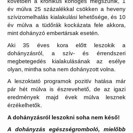
követően a krónikus köhögés megszűnik, 1
év múlva 25 százalékkal csökken a heveny
szívizomelhalás kialakulási lehetősége, és 10
év múlva a tüdőrák kockázata fele akkora,
mint dohányzó embertársak esetén.
Aki 35 éves kora előtt leszokik a
dohányzásról, a szív- és érrendszeri
megbetegedés kialakulásának az esélye
olyan, mintha soha nem dohányzott volna.
A leszoktató programok pozitív hatása már
pár hét múlva is észrevehető, de az igazi
eredmények majd évek múlva lesznek
érzékelhetők.
A dohányzásról leszokni soha nem késő!
A dohányzás egészségromboló, mielőbb