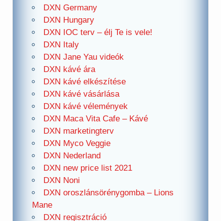
DXN Germany
DXN Hungary
DXN IOC terv – élj Te is vele!
DXN Italy
DXN Jane Yau videók
DXN kávé ára
DXN kávé elkészítése
DXN kávé vásárlása
DXN kávé vélemények
DXN Maca Vita Cafe – Kávé
DXN marketingterv
DXN Myco Veggie
DXN Nederland
DXN new price list 2021
DXN Noni
DXN oroszlánsörénygomba – Lions
Mane
DXN regisztráció