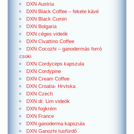
DXN Austria
DXN Black Coffee – fekete kávé
DXN Black Cumin
DXN Bolgaria
DXN céges videók
DXN Civattino Coffee
DXN Cocozhi – ganodermás forró
csoki
DXN Cordyceps kapszula
DXN Cordypine
DXN Cream Coffee
DXN Croatia- Hrvtska
DXN Czech
DXN dr. Lim videók
DXN fogkrém
DXN France
DXN ganoderma kapszula
DXN Ganozhi tusfürdő