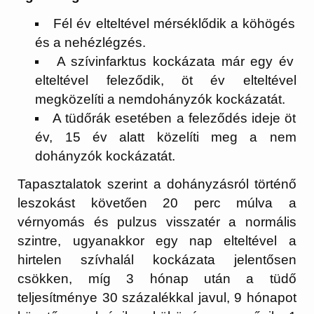
Fél év elteltével mérséklődik a köhögés
és a nehézlégzés.
A szívinfarktus kockázata már egy év
elteltével feleződik, öt év elteltével
megközelíti a nemdohányzók kockázatát.
A tüdőrák esetében a feleződés ideje öt
év, 15 év alatt közelíti meg a nem
dohányzók kockázatát.
Tapasztalatok szerint a dohányzásról történő
leszokást követően 20 perc múlva a
vérnyomás és pulzus visszatér a normális
szintre, ugyanakkor egy nap elteltével a
hirtelen szívhalál kockázata jelentősen
csökken, míg 3 hónap után a tüdő
teljesítménye 30 százalékkal javul, 9 hónapot