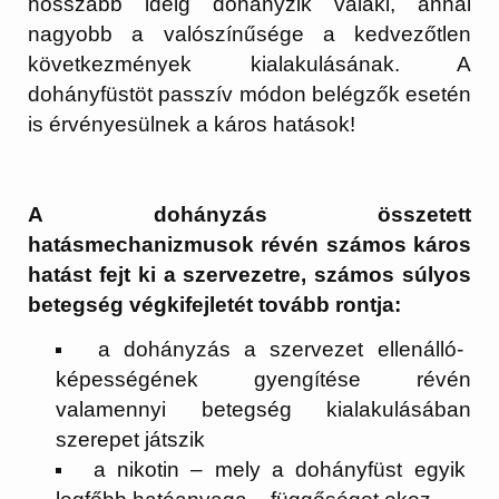
hosszabb ideig dohányzik valaki, annál
nagyobb a valószínűsége a kedvezőtlen
következmények kialakulásának. A
dohányfüstöt passzív módon belégzők esetén
is érvényesülnek a káros hatások!
A dohányzás összetett
hatásmechanizmusok révén számos káros
hatást fejt ki a szervezetre, számos súlyos
betegség végkifejletét tovább rontja:
a dohányzás a szervezet ellenálló-
képességének gyengítése révén
valamennyi betegség kialakulásában
szerepet játszik
a nikotin – mely a dohányfüst egyik