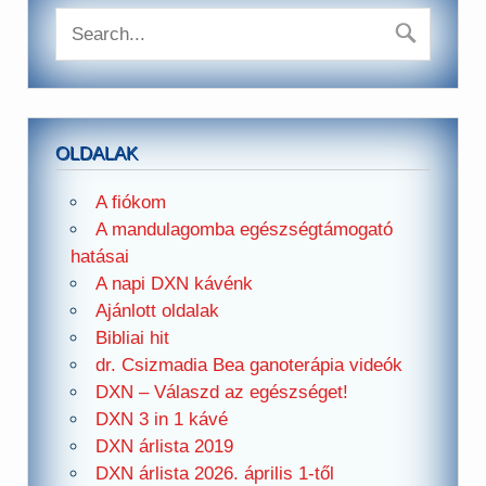
OLDALAK
A fiókom
A mandulagomba egészségtámogató
hatásai
A napi DXN kávénk
Ajánlott oldalak
Bibliai hit
dr. Csizmadia Bea ganoterápia videók
DXN – Válaszd az egészséget!
DXN 3 in 1 kávé
DXN árlista 2019
DXN árlista 2026. április 1-től