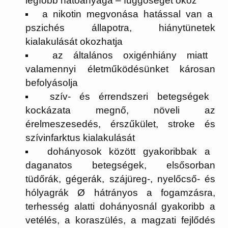
legfőbb hatóanyaga – függőséget okoz
a nikotin megvonása hatással van a
pszichés állapotra, hiánytünetek
kialakulását okozhatja
az általános oxigénhiány miatt
valamennyi életműködésünket károsan
befolyásolja
szív- és érrendszeri betegségek
kockázata megnő, növeli az
érelmeszesedés, érszűkület, stroke és
szívinfarktus kialakulását
dohányosok között gyakoribbak a
daganatos betegségek, elsősorban
tüdőrák, gégerák, szájüreg-, nyelőcső- és
hólyagrák Ø hátrányos a fogamzásra,
terhesség alatti dohányosnál gyakoribb a
vetélés, a koraszülés, a magzati fejlődés