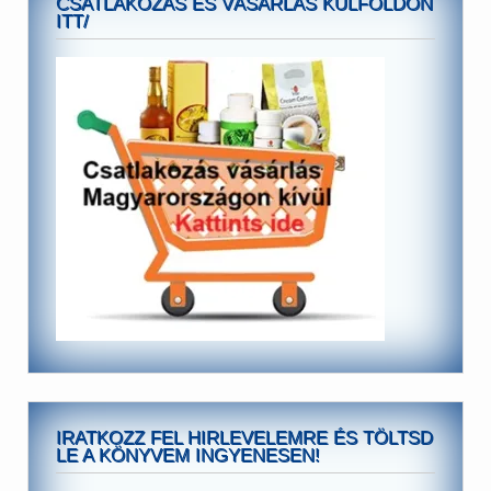
CSATLAKOZÁS ÉS VÁSÁRLÁS KÜLFÖLDÖN
ITT/
IRATKOZZ FEL HIRLEVELEMRE ÉS TÖLTSD
LE A KÖNYVEM INGYENESEN!