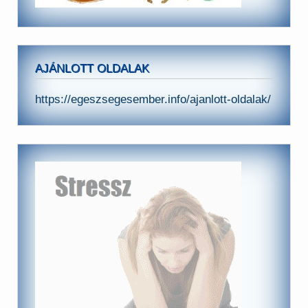
AJÁNLOTT OLDALAK
https://egeszsegesember.info/ajanlott-oldalak/