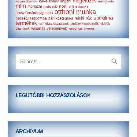
megelőzés
kávé
könyv
lingzhi
kozmetikumok
mengkudu
mlm
noni
morinzhi
motiváció
online munka
otthoni munka
oroszlánsörénygomba
spirulina
rák
reishi
pecsétviaszgomba
pánikbetegség
termékek
terméktapasztalatok
táplálékkiegészítők
videók
vásárlás
vélemények
vitaminok
webshop
átverés
LEGUTÓBBI HOZZÁSZÓLÁSOK
ARCHÍVUM