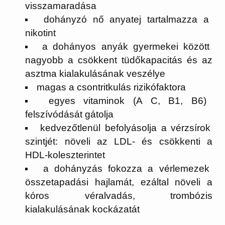
visszamaradása
dohányzó nő anyatej tartalmazza a
nikotint
a dohányos anyák gyermekei között
nagyobb a csökkent tüdőkapacitás és az
asztma kialakulásának veszélye
magas a csontritkulás rizikófaktora
egyes vitaminok (A C, B1, B6)
felszívódását gátolja
kedvezőtlenül befolyásolja a vérzsírok
szintjét: növeli az LDL- és csökkenti a
HDL-koleszterintet
a dohányzás fokozza a vérlemezek
összetapadási hajlamát, ezáltal növeli a
kóros véralvadás, trombózis
kialakulásának kockázatát