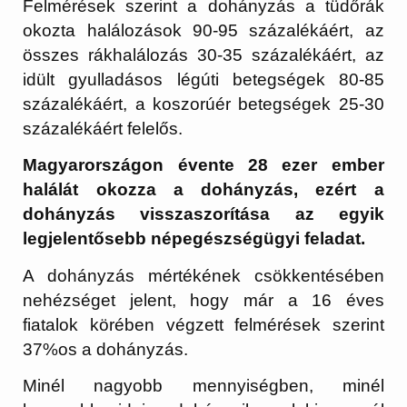
Felmérések szerint a dohányzás a tüdőrák
okozta halálozások 90-95 százalékáért, az
összes rákhalálozás 30-35 százalékáért, az
idült gyulladásos légúti betegségek 80-85
százalékáért, a koszorúér betegségek 25-30
százalékáért felelős.
Magyarországon évente 28 ezer ember
halálát okozza a dohányzás, ezért a
dohányzás visszaszorítása az egyik
legjelentősebb népegészségügyi feladat.
A dohányzás mértékének csökkentésében
nehézséget jelent, hogy már a 16 éves
fiatalok körében végzett felmérések szerint
37%os a dohányzás.
Minél nagyobb mennyiségben, minél