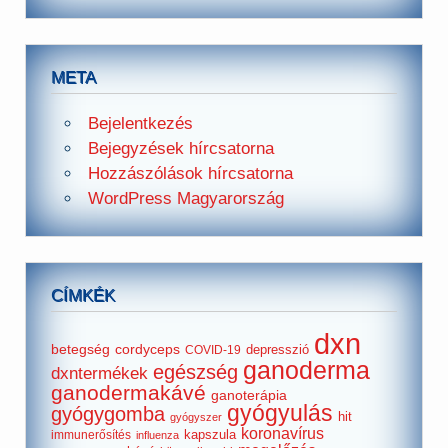
META
Bejelentkezés
Bejegyzések hírcsatorna
Hozzászólások hírcsatorna
WordPress Magyarország
CÍMKÉK
dxn
betegség
cordyceps
depresszió
COVID-19
ganoderma
egészség
dxntermékek
ganodermakávé
ganoterápia
gyógyulás
gyógygomba
hit
gyógyszer
koronavírus
kapszula
immunerősítés
influenza