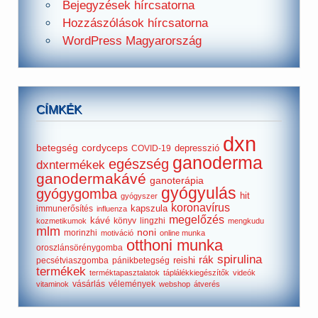
Bejegyzések hírcsatorna
Hozzászólások hírcsatorna
WordPress Magyarország
CÍMKÉK
dxn
betegség
cordyceps
depresszió
COVID-19
ganoderma
egészség
dxntermékek
ganodermakávé
ganoterápia
gyógyulás
gyógygomba
hit
gyógyszer
koronavírus
kapszula
immunerősítés
influenza
megelőzés
kávé
könyv
lingzhi
kozmetikumok
mengkudu
mlm
noni
morinzhi
motiváció
online munka
otthoni munka
oroszlánsörénygomba
spirulina
rák
reishi
pecsétviaszgomba
pánikbetegség
termékek
terméktapasztalatok
táplálékkiegészítők
videók
vásárlás
vélemények
vitaminok
webshop
átverés