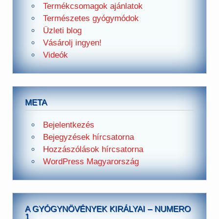
Termékcsomagok ajánlatok
Természetes gyógymódok
Üzleti blog
Vásárolj ingyen!
Videók
META
Bejelentkezés
Bejegyzések hírcsatorna
Hozzászólások hírcsatorna
WordPress Magyarország
A GYÓGYNÖVÉNYEK KIRÁLYAI – NUMERO
1