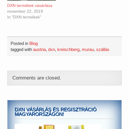
egyszerű, egyértelmű, és
DXN termékek vásárlása
semmilyen
november 22, 2019
kötelezettséggel nem jár.
In "DXN termékek"
Nincs havi kötelező
vásárlás, nem vonják le
a…
Posted in
Blog
tagged with
austria
,
dxn
,
kreischberg
,
murau
,
szállás
Comments are closed.
DXN VÁSÁRLÁS ÉS REGISZTRÁCIÓ
MAGYARORSZÁGON!