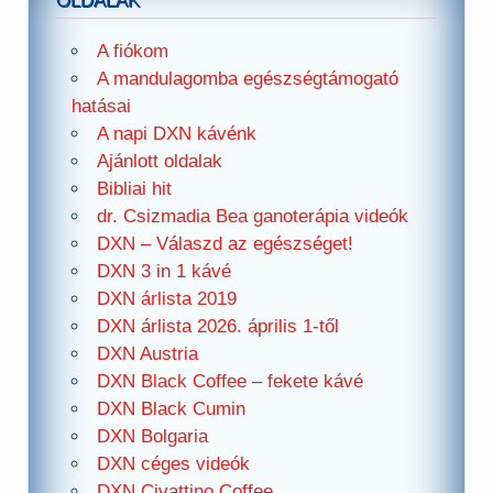
OLDALAK
A fiókom
A mandulagomba egészségtámogató
hatásai
A napi DXN kávénk
Ajánlott oldalak
Bibliai hit
dr. Csizmadia Bea ganoterápia videók
DXN – Válaszd az egészséget!
DXN 3 in 1 kávé
DXN árlista 2019
DXN árlista 2026. április 1-től
DXN Austria
DXN Black Coffee – fekete kávé
DXN Black Cumin
DXN Bolgaria
DXN céges videók
DXN Civattino Coffee