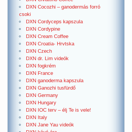
DXN Cocozhi – ganodermás forró
csoki
DXN Cordyceps kapszula
DXN Cordypine
DXN Cream Coffee
DXN Croatia- Hrvtska
DXN Czech
DXN dr. Lim videók
DXN fogkrém
DXN France
DXN ganoderma kapszula
DXN Ganozhi tusfürdő
DXN Germany
DXN Hungary
DXN IOC terv – élj Te is vele!
DXN Italy
DXN Jane Yau videók