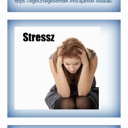
https://egeszsegesember.info/ajanlott-oldalak/