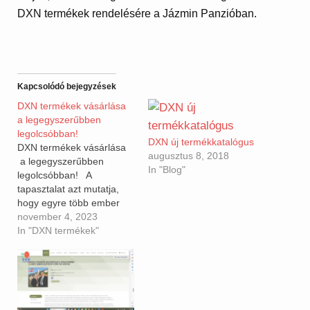
DXN termékek rendelésére a Jázmin Panzióban.
Kapcsolódó bejegyzések
DXN termékek vásárlása
a legegyszerűbben
legolcsóbban!
DXN új termékkatalógus
DXN termékek vásárlása
augusztus 8, 2018
a legegyszerűbben
In "Blog"
legolcsóbban! A
tapasztalat azt mutatja,
hogy egyre több ember
szeretné megvenni a DXN
november 4, 2023
termékeket, de valahogy a
In "DXN termékek"
regisztráció vagy
bonyolult, vagy
egyszerűen félnek
adatokat megadni az
emberek. Pedig roppant