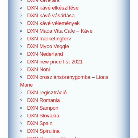
DXN kávé ára
DXN kávé elkészítése
DXN kávé vásárlása
DXN kávé vélemények
DXN Maca Vita Cafe – Kávé
DXN marketingterv
DXN Myco Veggie
DXN Nederland
DXN new price list 2021
DXN Noni
DXN oroszlánsörénygomba – Lions
Mane
DXN regisztráció
DXN Romania
DXN Sampon
DXN Slovakia
DXN Spain
DXN Spirulina