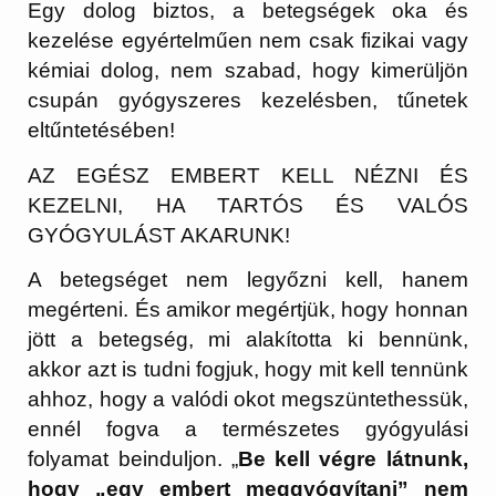
Egy dolog biztos, a betegségek oka és
kezelése egyértelműen nem csak fizikai vagy
kémiai dolog, nem szabad, hogy kimerüljön
csupán gyógyszeres kezelésben, tűnetek
eltűntetésében!
AZ EGÉSZ EMBERT KELL NÉZNI ÉS
KEZELNI, HA TARTÓS ÉS VALÓS
GYÓGYULÁST AKARUNK!
A betegséget nem legyőzni kell, hanem
megérteni. És amikor megértjük, hogy honnan
jött a betegség, mi alakította ki bennünk,
akkor azt is tudni fogjuk, hogy mit kell tennünk
ahhoz, hogy a valódi okot megszüntethessük,
ennél fogva a természetes gyógyulási
folyamat beinduljon. „
Be kell végre látnunk,
hogy „egy embert meggyógyítani” nem