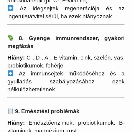
antioxidánsok (pl. C-, E-vitamin)
Az idegsejtek regenerációja és az
ingerületátvitel sérül, ha ezek hiányoznak.
8. Gyenge immunrendszer, gyakori
megfázás
Hiány:
C-, D-, A-, E-vitamin, cink, szelén, vas,
probiotikumok, fehérje
Az immunsejtek működéséhez és a
gyulladás szabályozásához ezek
nélkülözhetetlenek.
9. Emésztési problémák
Hiány:
Emésztőenzimek, probiotikumok, B-
vitaminok, magnézium, rost