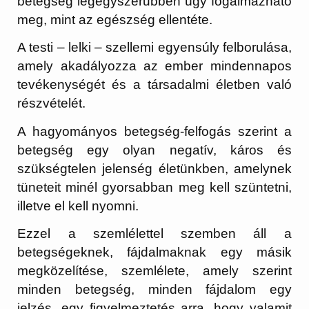
betegség legegyszerűbben úgy fogalmazható
meg, mint az egészség ellentéte.
A testi – lelki – szellemi egyensúly felborulása,
amely akadályozza az ember mindennapos
tevékenységét és a társadalmi életben való
részvételét.
A hagyományos betegség-felfogás szerint a
betegség egy olyan negatív, káros és
szükségtelen jelenség életünkben, amelynek
tüneteit minél gyorsabban meg kell szüntetni,
illetve el kell nyomni.
Ezzel a szemlélettel szemben áll a
betegségeknek, fájdalmaknak egy másik
megközelítése, szemlélete, amely szerint
minden betegség, minden fájdalom egy
jelzés, egy figyelmeztetés arra, hogy valamit