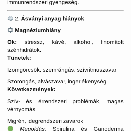
immunrendszeri gyengeség.
2.
Ásványi anyag hiányok
Magnéziumhiány
Ok:
stressz, kávé, alkohol, finomított
szénhidrátok.
Tünetek:
Izomgörcsök, szemrángás, szívritmuszavar
Szorongás, alvászavar, ingerlékenység
Következmények:
Szív- és érrendszeri problémák, magas
vérnyomás
Migrén, idegrendszeri zavarok
Megoldás:
Spirulina és Ganoderma