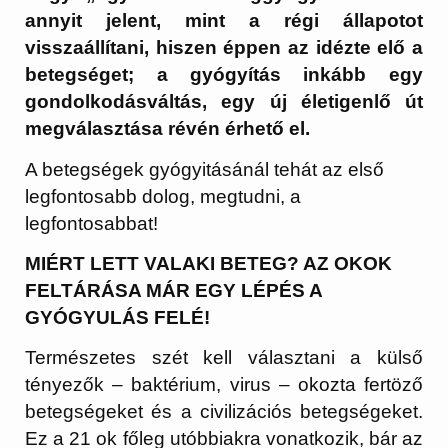
annyit jelent, mint a régi állapotot
visszaállítani, hiszen éppen az idézte elő a
betegséget; a gyógyítás inkább egy
gondolkodásváltás, egy új életigenlő út
megválasztása révén érhető el.
A betegségek gyógyitásánál tehát az első
legfontosabb dolog, megtudni, a
legfontosabbat!
MIÉRT LETT VALAKI BETEG? AZ OKOK
FELTÁRÁSA MÁR EGY LÉPÉS A
GYÓGYULÁS FELÉ!
Természetes szét kell választani a külső
tényezők – baktérium, virus – okozta fertöző
betegségeket és a civilizációs betegségeket.
Ez a 21 ok főleg utóbbiakra vonatkozik, bár az