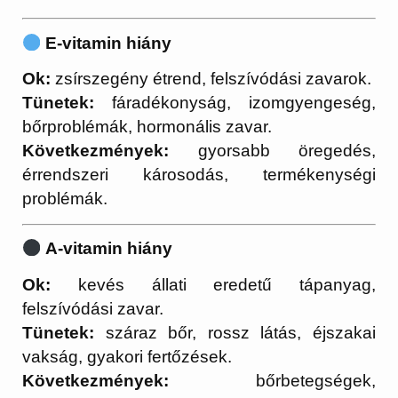
E-vitamin hiány
Ok:
zsírszegény étrend, felszívódási zavarok.
Tünetek:
fáradékonyság, izomgyengeség,
bőrproblémák, hormonális zavar.
Következmények:
gyorsabb öregedés,
érrendszeri károsodás, termékenységi
problémák.
A-vitamin hiány
Ok:
kevés állati eredetű tápanyag,
felszívódási zavar.
Tünetek:
száraz bőr, rossz látás, éjszakai
vakság, gyakori fertőzések.
Következmények:
bőrbetegségek,