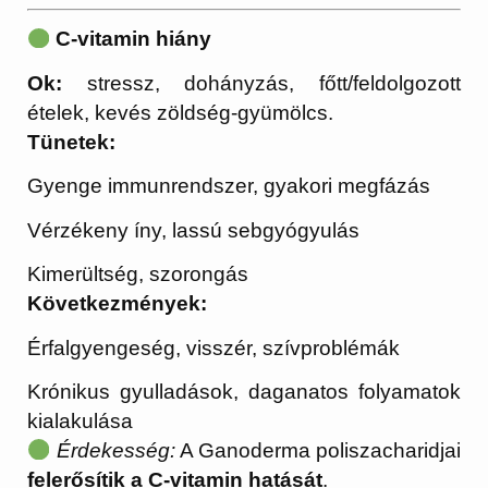
C-vitamin hiány
Ok:
stressz, dohányzás, főtt/feldolgozott
ételek, kevés zöldség-gyümölcs.
Tünetek:
Gyenge immunrendszer, gyakori megfázás
Vérzékeny íny, lassú sebgyógyulás
Kimerültség, szorongás
Következmények:
Érfalgyengeség, visszér, szívproblémák
Krónikus gyulladások, daganatos folyamatok
kialakulása
Érdekesség:
A Ganoderma poliszacharidjai
felerősítik a C-vitamin hatását
.