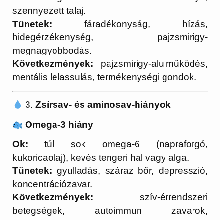
szennyezett talaj.
Tünetek:
fáradékonyság, hízás,
hidegérzékenység, pajzsmirigy-
megnagyobbodás.
Következmények:
pajzsmirigy-alulműködés,
mentális lelassulás, termékenységi gondok.
3.
Zsírsav- és aminosav-hiányok
Omega-3 hiány
Ok:
túl sok omega-6 (napraforgó,
kukoricaolaj), kevés tengeri hal vagy alga.
Tünetek:
gyulladás, száraz bőr, depresszió,
koncentrációzavar.
Következmények:
szív-érrendszeri
betegségek, autoimmun zavarok,