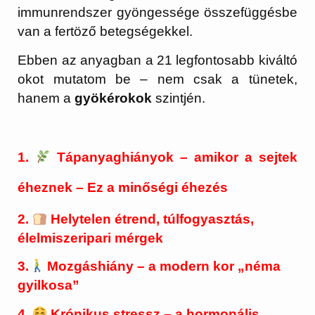
immunrendszer gyöngessége összefüggésbe
van a fertöző betegségekkel.
Ebben az anyagban a 21 legfontosabb kiváltó
okot mutatom be – nem csak a tünetek,
hanem a
gyökérokok
szintjén.
1.
Tápanyaghiányok – amikor a sejtek
éheznek – Ez a minőségi éhezés
2.
Helytelen étrend, túlfogyasztás,
élelmiszeripari mérgek
3.
Mozgáshiány – a modern kor „néma
gyilkosa”
4.
Krónikus stressz – a hormonális