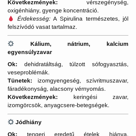
Következmények:
vérszegénység,
oxigénhiány, gyenge koncentráció.
Érdekesség:
A Spirulina természetes, jól
felszívódó vasat tartalmaz.
Kálium, nátrium, kalcium
egyensúlyzavar
Ok:
dehidratáltság, túlzott sófogyasztás,
veseproblémák.
Tünetek:
izomgyengeség, szívritmuszavar,
fáradékonyság, alacsony vérnyomás.
Következmények:
keringési zavar,
izomgörcsök, anyagcsere-betegségek.
Jódhiány
Ok:
tengeri eredetű ételek hiánya,