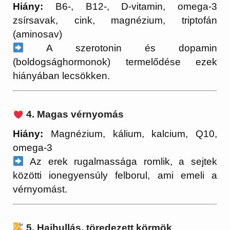
Hiány:
B6-, B12-, D-vitamin, omega-3
zsírsavak, cink, magnézium, triptofán
(aminosav)
A szerotonin és dopamin
(boldogsághormonok) termelődése ezek
hiányában lecsökken.
4. Magas vérnyomás
Hiány:
Magnézium, kálium, kalcium, Q10,
omega-3
Az erek rugalmassága romlik, a sejtek
közötti ionegyensúly felborul, ami emeli a
vérnyomást.
5. Hajhullás, töredezett körmök