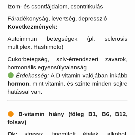
Izom- és csontfájdalom, csontritkulás
Fáradékonyság, levertség, depresszió
Következmények:
Autoimmun betegségek (pl. sclerosis
multiplex, Hashimoto)
Cukorbetegség, szív-érrendszeri zavarok,
hormonális egyensúlytalanság
Érdekesség:
A D-vitamin valójában inkább
hormon
, mint vitamin, és szinte minden sejtre
hatással van.
B-vitamin hiány (főleg B1, B6, B12,
folsav)
Ok:
stressz, finomított ételek, alkohol,