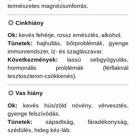
természetes magnéziumforrás.
Cinkhiány
Ok:
kevés fehérje, rossz emésztés, alkohol.
Tünetek:
hajhullás, bőrproblémák, gyenge
immunrendszer, íz- és szaglászavar.
Következmények:
lassú sebgyógyulás,
hormonális problémák (férfiaknál
tesztoszteron-csökkenés).
Vas hiány
Ok:
kevés hús/zöld növény, vérvesztés,
gyenge felszívódás.
Tünetek:
sápadtság, fáradékonyság,
szédülés, hideg kéz-láb.