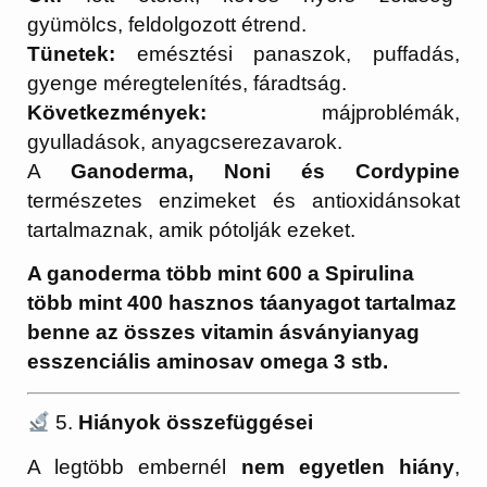
gyümölcs, feldolgozott étrend.
Tünetek:
emésztési panaszok, puffadás,
gyenge méregtelenítés, fáradtság.
Következmények:
májproblémák,
gyulladások, anyagcserezavarok.
A
Ganoderma, Noni és Cordypine
természetes enzimeket és antioxidánsokat
tartalmaznak, amik pótolják ezeket.
A ganoderma több mint 600 a Spirulina
több mint 400 hasznos táanyagot tartalmaz
benne az összes vitamin ásványianyag
esszenciális aminosav omega 3 stb.
5.
Hiányok összefüggései
A legtöbb embernél
nem egyetlen hiány
,