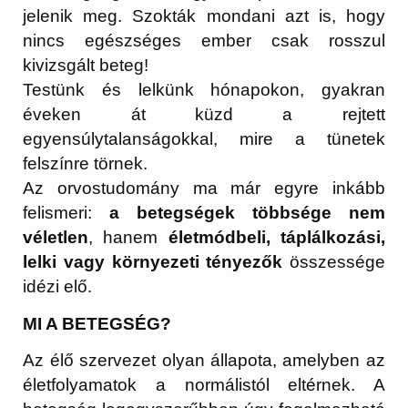
jelenik meg. Szokták mondani azt is, hogy
nincs egészséges ember csak rosszul
kivizsgált beteg!
Testünk és lelkünk hónapokon, gyakran
éveken át küzd a rejtett
egyensúlytalanságokkal, mire a tünetek
felszínre törnek.
Az orvostudomány ma már egyre inkább
felismeri:
a betegségek többsége nem
véletlen
, hanem
életmódbeli, táplálkozási,
lelki vagy környezeti tényezők
összessége
idézi elő.
MI A BETEGSÉG?
Az élő szervezet olyan állapota, amelyben az
életfolyamatok a normálistól eltérnek. A