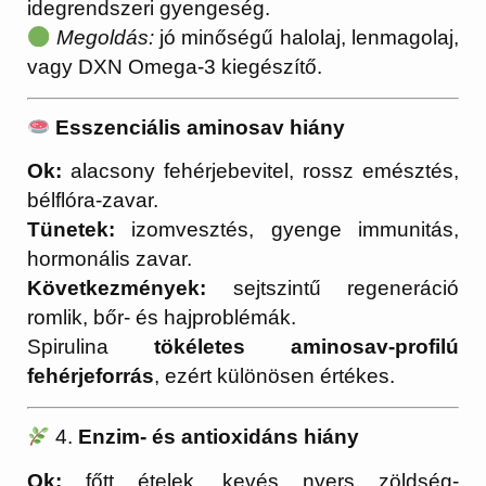
idegrendszeri gyengeség.
Megoldás:
jó minőségű halolaj, lenmagolaj,
vagy DXN Omega-3 kiegészítő.
Esszenciális aminosav hiány
Ok:
alacsony fehérjebevitel, rossz emésztés,
bélflóra-zavar.
Tünetek:
izomvesztés, gyenge immunitás,
hormonális zavar.
Következmények:
sejtszintű regeneráció
romlik, bőr- és hajproblémák.
Spirulina
tökéletes aminosav-profilú
fehérjeforrás
, ezért különösen értékes.
4.
Enzim- és antioxidáns hiány
Ok:
főtt ételek, kevés nyers zöldség-