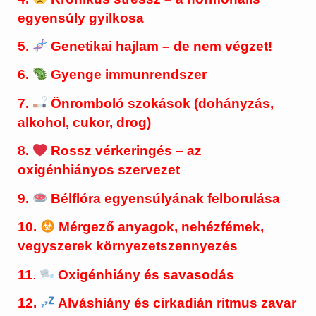
egyensúly gyilkosa
5.
Genetikai hajlam – de nem végzet!
6.
Gyenge immunrendszer
7.
Önromboló szokások (dohányzás,
alkohol, cukor, drog)
8.
Rossz vérkeringés – az
oxigénhiányos szervezet
9.
Bélflóra egyensúlyának felborulása
10.
Mérgező anyagok, nehézfémek,
vegyszerek környezetszennyezés
11
.
Oxigénhiány és savasodás
12.
Alváshiány és cirkadián ritmus zavar