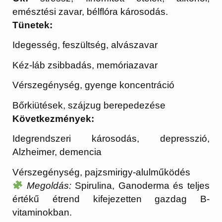
emésztési zavar, bélflóra károsodás.
Tünetek:
Idegesség, feszültség, alvászavar
Kéz-láb zsibbadás, memóriazavar
Vérszegénység, gyenge koncentráció
Bőrkiütések, szájzug berepedezése
Következmények:
Idegrendszeri károsodás, depresszió,
Alzheimer, demencia
Vérszegénység, pajzsmirigy-alulműködés
Megoldás:
Spirulina, Ganoderma és teljes
értékű étrend kifejezetten gazdag B-
vitaminokban.