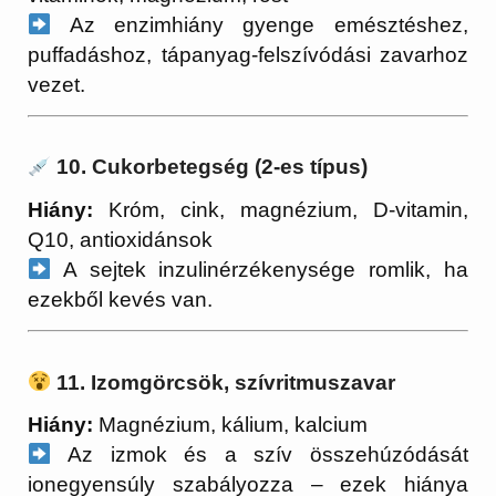
Az enzimhiány gyenge emésztéshez,
puffadáshoz, tápanyag-felszívódási zavarhoz
vezet.
10. Cukorbetegség (2-es típus)
Hiány:
Króm, cink, magnézium, D-vitamin,
Q10, antioxidánsok
A sejtek inzulinérzékenysége romlik, ha
ezekből kevés van.
11. Izomgörcsök, szívritmuszavar
Hiány:
Magnézium, kálium, kalcium
Az izmok és a szív összehúzódását
ionegyensúly szabályozza – ezek hiánya