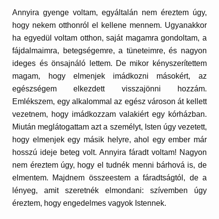
Annyira gyenge voltam, egyáltalán nem éreztem úgy,
hogy nekem otthonról el kellene mennem. Ugyanakkor
ha egyedül voltam otthon, saját magamra gondoltam, a
fájdalmaimra, betegségemre, a tüneteimre, és nagyon
ideges és önsajnáló lettem. De mikor kényszerítettem
magam, hogy elmenjek imádkozni másokért, az
egészségem elkezdett visszajönni hozzám.
Emlékszem, egy alkalommal az egész városon át kellett
vezetnem, hogy imádkozzam valakiért egy kórházban.
Miután meglátogattam azt a személyt, Isten úgy vezetett,
hogy elmenjek egy másik helyre, ahol egy ember már
hosszú ideje beteg volt. Annyira fáradt voltam! Nagyon
nem éreztem úgy, hogy el tudnék menni bárhová is, de
elmentem. Majdnem összeestem a fáradtságtól, de a
lényeg, amit szeretnék elmondani: szívemben úgy
éreztem, hogy engedelmes vagyok Istennek.