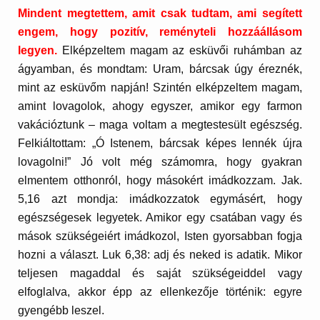
Mindent megtettem, amit csak tudtam, ami segített
engem, hogy pozitív, reményteli hozzáállásom
legyen.
Elképzeltem magam az esküvői ruhámban az
ágyamban, és mondtam: Uram, bárcsak úgy éreznék,
mint az esküvőm napján! Szintén elképzeltem magam,
amint lovagolok, ahogy egyszer, amikor egy farmon
vakációztunk – maga voltam a megtestesült egészség.
Felkiáltottam: „Ó Istenem, bárcsak képes lennék újra
lovagolni!” Jó volt még számomra, hogy gyakran
elmentem otthonról, hogy másokért imádkozzam. Jak.
5,16 azt mondja: imádkozzatok egymásért, hogy
egészségesek legyetek. Amikor egy csatában vagy és
mások szükségeiért imádkozol, Isten gyorsabban fogja
hozni a választ. Luk 6,38: adj és neked is adatik. Mikor
teljesen magaddal és saját szükségeiddel vagy
elfoglalva, akkor épp az ellenkezője történik: egyre
gyengébb leszel.