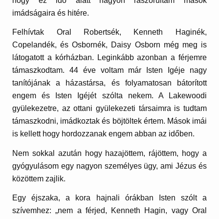
hogy ez idő alatt nagyon rászorultam mások
imádságaira és hitére.
Felhívtak Oral Robertsék, Kenneth Haginék,
Copelandék, és Osbornék, Daisy Osborn még meg is
látogatott a kórházban. Leginkább azonban a férjemre
támaszkodtam. 44 éve voltam már Isten Igéje nagy
tanítójának a házastársa, és folyamatosan bátorított
engem és Isten Igéjét szólta nekem. A Lakewoodi
gyülekezetre, az ottani gyülekezeti társaimra is tudtam
támaszkodni, imádkoztak és böjtöltek értem. Mások imái
is kellett hogy hordozzanak engem abban az időben.
Nem sokkal azután hogy hazajöttem, rájöttem, hogy a
gyógyulásom egy nagyon személyes ügy, ami Jézus és
közöttem zajlik.
Egy éjszaka, a kora hajnali órákban Isten szólt a
szívemhez: „nem a férjed, Kenneth Hagin, vagy Oral