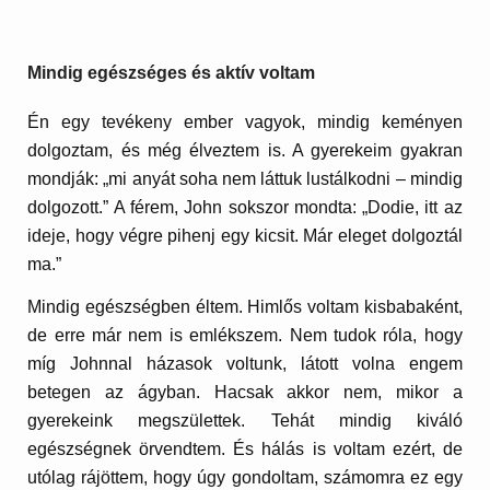
Mindig egészséges és aktív voltam
Én egy tevékeny ember vagyok, mindig keményen
dolgoztam, és még élveztem is. A gyerekeim gyakran
mondják: „mi anyát soha nem láttuk lustálkodni – mindig
dolgozott.” A férem, John sokszor mondta: „Dodie, itt az
ideje, hogy végre pihenj egy kicsit. Már eleget dolgoztál
ma.”
Mindig egészségben éltem. Himlős voltam kisbabaként,
de erre már nem is emlékszem. Nem tudok róla, hogy
míg Johnnal házasok voltunk, látott volna engem
betegen az ágyban. Hacsak akkor nem, mikor a
gyerekeink megszülettek. Tehát mindig kiváló
egészségnek örvendtem. És hálás is voltam ezért, de
utólag rájöttem, hogy úgy gondoltam, számomra ez egy