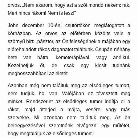
orvos. „Nem akarom, hogy azt a szót mondd nekem: rák.
Mert nincs rákom! Nem is lesz!”
John december 10-én, csütörtökön meglátogatott a
kórházban. Az orvos az előtérben közölte vele a
szörnyű hírt: „pásztor, az Ön feleségének a májában egy
előrehaladott rákos daganatot találtunk. Csupán néhány
hete van hátra, kemoterápiával, vagy anélkül.
Kezelhetjük őt, de csak egy kicsit tudnánk
meghosszabbítani az életét.
Azonban még nem találtuk meg az elsődleges tumort,
nem tudjuk, hol van. Valójában ez tévesztett meg
minket. Rendszerint az elsődleges tumor indítja el a
rákot, majd átterjed a májra, vesére, vagy más
szervekre. Mi azonban nem találtuk meg. Az ön
beleegyezésével szeretnénk elvégezni egy műtétet,
hogy megtaláljuk az elsődleges tumort.”