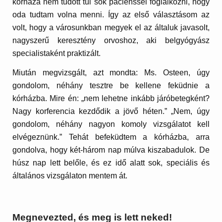
kórháza nem tudott túl sok pácienssel foglalkozni, hogy
oda tudtam volna menni. Így az első választásom az
volt, hogy a városunkban megyek el az általuk javasolt,
nagyszerű keresztény orvoshoz, aki belgyógyász
specialistaként praktizált.
Miután megvizsgált, azt mondta: Ms. Osteen, úgy
gondolom, néhány tesztre be kellene feküdnie a
kórházba. Mire én: „nem lehetne inkább járóbetegként?
Nagy korferencia kezdődik a jövő héten.” „Nem, úgy
gondolom, néhány nagyon komoly vizsgálatot kell
elvégeznünk.” Tehát befeküdtem a kórházba, arra
gondolva, hogy két-három nap múlva kiszabadulok. De
húsz nap lett belőle, és ez idő alatt sok, speciális és
általános vizsgálaton mentem át.
Megnevezted, és meg is lett neked!