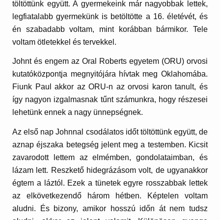
töltöttünk együtt. A gyermekeink már nagyobbak lettek,
legfiatalabb gyermekünk is betöltötte a 16. életévét, és
én szabadabb voltam, mint korábban bármikor. Tele
voltam ötletekkel és tervekkel.
Johnt és engem az Oral Roberts egyetem (ORU) orvosi
kutatóközpontja megnyitójára hívtak meg Oklahomába.
Fiunk Paul akkor az ORU-n az orvosi karon tanult, és
így nagyon izgalmasnak tűnt számunkra, hogy részesei
lehetünk ennek a nagy ünnepségnek.
Az első nap Johnnal csodálatos időt töltöttünk együtt, de
aznap éjszaka betegség jelent meg a testemben. Kicsit
zavarodott lettem az elmémben, gondolataimban, és
lázam lett. Reszkető hidegrázásom volt, de ugyanakkor
égtem a láztól. Ezek a tünetek egyre rosszabbak lettek
az elkövetkezendő három hétben. Képtelen voltam
aludni. És bizony, amikor hosszú időn át nem tudsz