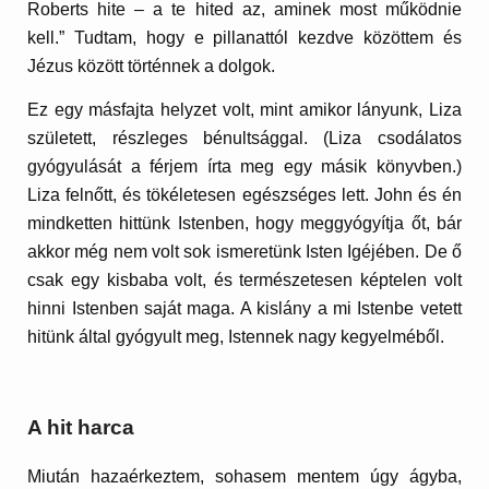
Roberts hite – a te hited az, aminek most működnie
kell.” Tudtam, hogy e pillanattól kezdve közöttem és
Jézus között történnek a dolgok.
Ez egy másfajta helyzet volt, mint amikor lányunk, Liza
született, részleges bénultsággal. (Liza csodálatos
gyógyulását a férjem írta meg egy másik könyvben.)
Liza felnőtt, és tökéletesen egészséges lett. John és én
mindketten hittünk Istenben, hogy meggyógyítja őt, bár
akkor még nem volt sok ismeretünk Isten Igéjében. De ő
csak egy kisbaba volt, és természetesen képtelen volt
hinni Istenben saját maga. A kislány a mi Istenbe vetett
hitünk által gyógyult meg, Istennek nagy kegyelméből.
A hit harca
Miután hazaérkeztem, sohasem mentem úgy ágyba,