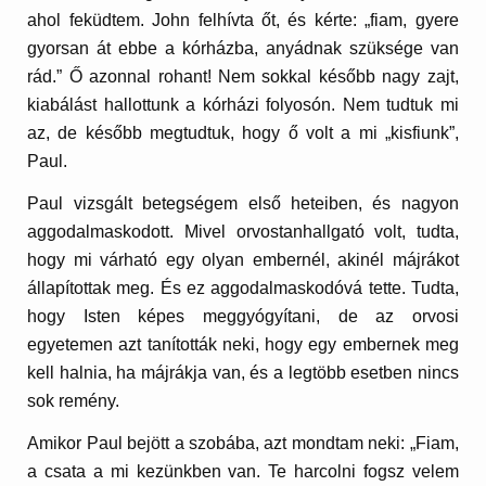
ahol feküdtem. John felhívta őt, és kérte: „fiam, gyere
gyorsan át ebbe a kórházba, anyádnak szüksége van
rád.” Ő azonnal rohant! Nem sokkal később nagy zajt,
kiabálást hallottunk a kórházi folyosón. Nem tudtuk mi
az, de később megtudtuk, hogy ő volt a mi „kisfiunk”,
Paul.
Paul vizsgált betegségem első heteiben, és nagyon
aggodalmaskodott. Mivel orvostanhallgató volt, tudta,
hogy mi várható egy olyan embernél, akinél májrákot
állapítottak meg. És ez aggodalmaskodóvá tette. Tudta,
hogy Isten képes meggyógyítani, de az orvosi
egyetemen azt tanították neki, hogy egy embernek meg
kell halnia, ha májrákja van, és a legtöbb esetben nincs
sok remény.
Amikor Paul bejött a szobába, azt mondtam neki: „Fiam,
a csata a mi kezünkben van. Te harcolni fogsz velem