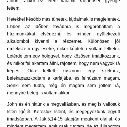
aludni, akkor ez jelent valamit. Különösen gyenge
lettem.
Hetekkel később más tünetek, fájdalmak is megjelentek.
Ebben az időben továbbra is megpróbáltam a
házimunkákat elvégezni, és minden gyülekezeti
alkalomból kivenni a részemet. Különösen jól
emlékszem egy esetre, mikor képtelen voltam felkelni.
Letérdeltem egy hölggyel, hogy közösen imádkozzunk,
és mikor fel akartam állni, rájöttem, hogy nem vagyok rá
képes. Oda kellett kúsznom egy székhez,
belekapaszkodtam a karfájába, és felhúztam magam.
Senki sem tudta, még én magam sem jöttem rá,
mennyire beteg is voltam akkor.
John és én hittünk a megvallásban, és meg is vallottuk
Isten Igéjét. Kerestük Istent, és megegyeztünk együtt
imádságban. A Jak.5,14-15 alapján megkent olajjal, és
mindent megtettem, amit csak tudtam, de az állapotom