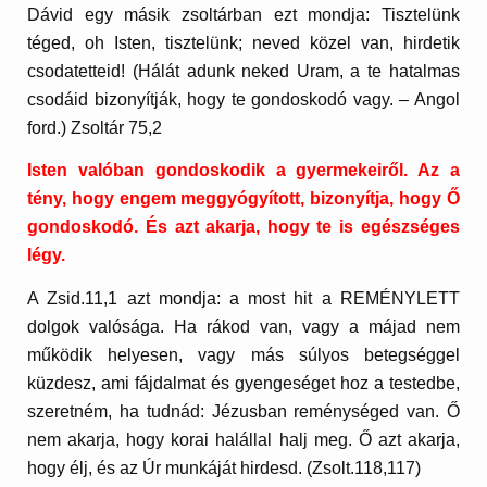
Dávid egy másik zsoltárban ezt mondja: Tisztelünk
téged, oh Isten, tisztelünk; neved közel van, hirdetik
csodatetteid! (Hálát adunk neked Uram, a te hatalmas
csodáid bizonyítják, hogy te gondoskodó vagy. – Angol
ford.) Zsoltár 75,2
Isten valóban gondoskodik a gyermekeiről. Az a
tény, hogy engem meggyógyított, bizonyítja, hogy Ő
gondoskodó. És azt akarja, hogy te is egészséges
légy.
A Zsid.11,1 azt mondja: a most hit a REMÉNYLETT
dolgok valósága. Ha rákod van, vagy a májad nem
működik helyesen, vagy más súlyos betegséggel
küzdesz, ami fájdalmat és gyengeséget hoz a testedbe,
szeretném, ha tudnád: Jézusban reménységed van. Ő
nem akarja, hogy korai halállal halj meg. Ő azt akarja,
hogy élj, és az Úr munkáját hirdesd. (Zsolt.118,117)