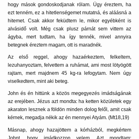
hogy mások gondoskodjanak rólam. Úgy éreztem, ha
ezt tenném, ez a hitetlenségemet mutatná, és aláásná a
hitemet. Csak akkor feküdtem le, mikor egyébként is
alvásidő volt. Még csak plusz párnát sem vittem az
ágyba, mert tudtam, ha így tennék, mivel annyira
betegnek éreztem magam, ott is maradnék.
Az első reggel, ahogy hazaérkeztem, felkeltem,
lezuhanyoztam, felvettem a ruhámat, ami most lötyögött
rajtam, mert majdnem 45 kg-ra lefogytam. Nem úgy
viselkedtem, mint aki beteg.
John és én hittünk a közös megegyezés imádságának
az erejében. Jézus azt mondta: ha ketten közületek egy
akaraton lesznek a földön minden dolog felől, amit csak
kérnek, megadja nékik az én mennyei Atyám. (Mt18,19)
Másnap, ahogy hazajöttem a kórházból, megkértem
Johnt, hogy imádkozzon velem. Azt mondtam: