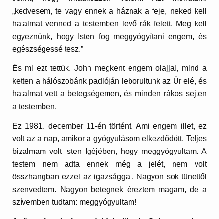
„kedvesem, te vagy ennek a háznak a feje, neked kell
hatalmat venned a testemben levő rák felett. Meg kell
egyeznünk, hogy Isten fog meggyógyítani engem, és
egészségessé tesz.”
És mi ezt tettük. John megkent engem olajjal, mind a
ketten a hálószobánk padlóján leborultunk az Úr elé, és
hatalmat vett a betegségemen, és minden rákos sejten
a testemben.
Ez 1981. december 11-én történt. Ami engem illet, ez
volt az a nap, amikor a gyógyulásom elkezdődött. Teljes
bizalmam volt Isten Igéjében, hogy meggyógyultam. A
testem nem adta ennek még a jelét, nem volt
összhangban ezzel az igazsággal. Nagyon sok tünettől
szenvedtem. Nagyon betegnek éreztem magam, de a
szívemben tudtam: meggyógyultam!