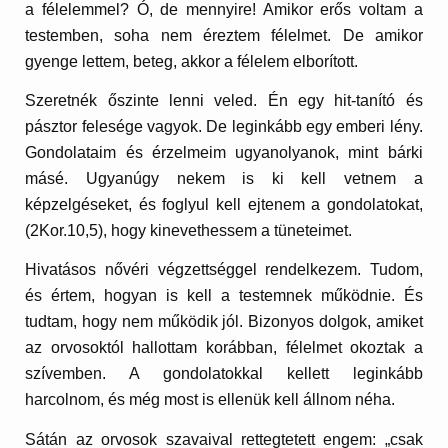
a félelemmel? Ó, de mennyire! Amikor erős voltam a
testemben, soha nem éreztem félelmet. De amikor
gyenge lettem, beteg, akkor a félelem elborított.
Szeretnék őszinte lenni veled. Én egy hit-tanító és
pásztor felesége vagyok. De leginkább egy emberi lény.
Gondolataim és érzelmeim ugyanolyanok, mint bárki
másé. Ugyanúgy nekem is ki kell vetnem a
képzelgéseket, és foglyul kell ejtenem a gondolatokat,
(2Kor.10,5), hogy kinevethessem a tüneteimet.
Hivatásos nővéri végzettséggel rendelkezem. Tudom,
és értem, hogyan is kell a testemnek működnie. És
tudtam, hogy nem működik jól. Bizonyos dolgok, amiket
az orvosoktól hallottam korábban, félelmet okoztak a
szívemben. A gondolatokkal kellett leginkább
harcolnom, és még most is ellenük kell állnom néha.
Sátán az orvosok szavaival rettegtetett engem: „csak