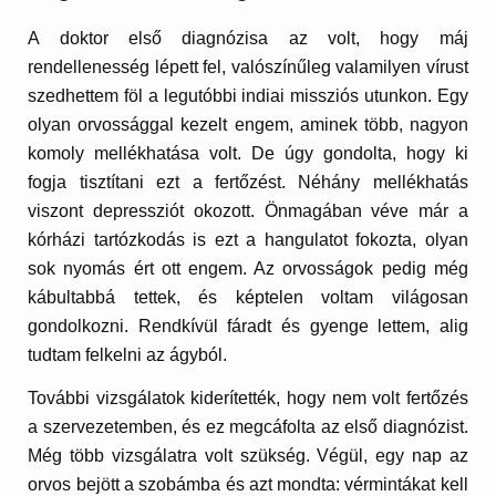
A doktor első diagnózisa az volt, hogy máj
rendellenesség lépett fel, valószínűleg valamilyen vírust
szedhettem föl a legutóbbi indiai missziós utunkon. Egy
olyan orvossággal kezelt engem, aminek több, nagyon
komoly mellékhatása volt. De úgy gondolta, hogy ki
fogja tisztítani ezt a fertőzést. Néhány mellékhatás
viszont depressziót okozott. Önmagában véve már a
kórházi tartózkodás is ezt a hangulatot fokozta, olyan
sok nyomás ért ott engem. Az orvosságok pedig még
kábultabbá tettek, és képtelen voltam világosan
gondolkozni. Rendkívül fáradt és gyenge lettem, alig
tudtam felkelni az ágyból.
További vizsgálatok kiderítették, hogy nem volt fertőzés
a szervezetemben, és ez megcáfolta az első diagnózist.
Még több vizsgálatra volt szükség. Végül, egy nap az
orvos bejött a szobámba és azt mondta: vérmintákat kell