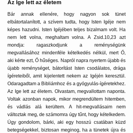
Az Ige lett az életem
Bár annak ellenére, hogy nagyon sok tünet
elbátortalanított, a szívem tudta, hogy Isten Igéje nem
képes hazudni. Isten Igéjében teljes bizalmam volt. Ha
nem lett volna, meghaltam volna. A Zsid.10,23 azt
mondja: ragaszkodjunk a reménységünk
megvallásához mindenféle kételkedés nélkül, mert Ő,
aki kérte ezt, Ő hűséges. Napról napra nyertem újabb és
újabb reménységet, bátorítást Isten csodálatos, drága
ígéreteiből, amit kijelentett nekem az Igéjén keresztül.
Odaragadtam a Bibliámhoz és a gyógyulás-ígéretekhez.
Az Ige lett az életem. Olvastam, megvallottam naponta.
Voltak azonban napok, mikor megrendültem hitemben,
és vádlás alá kerültem. A hit-megvallásaim nem
változtak meg, de számomra úgy tűnt, hogy kételkedem.
Úgy gondolom, bárki, aki egy hosszú csatában küzd
betegségekkel, biztosan meginog, ha a tünetek újra és