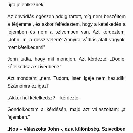
újra jelentkeznek.
Az önvádlás egészen addig tartott, míg nem beszéltem
a férjemmel, és akkor felfedeztem, hogy a kételkedés a
fejemben és nem a szívemben van. Azt kérdeztem:
„John, mi a rossz velem? Annyira vádlás alatt vagyok,
mert kételkedem!”
John tudta, hogy mit mondjon. Azt kérdezte: „Dodie,
kételkedsz a szívedben?”
Azt mondtam: „nem. Tudom, Isten Igéje nem hazudik.
Számomra ez igaz!”
„Akkor hol kételkedsz? – kérdezte.
Gondolkodtam a kérdésén, majd azt válaszoltam: „a
fejemben.”
„
Nos – válaszolta John -, ez a különbség. Szívedben