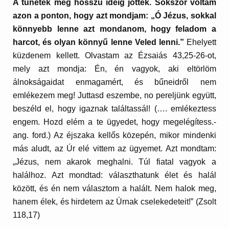
A tünetek még hosszú ideig jöttek. Sokszor voltam
azon a ponton, hogy azt mondjam: „Ó Jézus, sokkal
könnyebb lenne azt mondanom, hogy feladom a
harcot, és olyan könnyű lenne Veled lenni.”
Ehelyett
küzdenem kellett. Olvastam az Ézsaiás 43,25-26-ot,
mely azt mondja: Én, én vagyok, aki eltörlöm
álnokságaidat enmagamért, és bűneidről nem
emlékezem meg! Juttasd eszembe, no pereljünk együtt,
beszéld el, hogy igaznak találtassál! (…. emlékeztess
engem. Hozd elém a te ügyedet, hogy megelégítess.-
ang. ford.) Az éjszaka kellős közepén, mikor mindenki
más aludt, az Úr elé vittem az ügyemet. Azt mondtam:
„Jézus, nem akarok meghalni. Túl fiatal vagyok a
halálhoz. Azt mondtad: választhatunk élet és halál
között, és én nem választom a halált. Nem halok meg,
hanem élek, és hirdetem az Úrnak cselekedeteit!” (Zsolt
118,17)