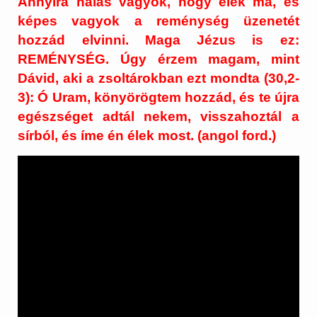
Annyira hálás vagyok, hogy élek ma, és
képes vagyok a reménység üzenetét
hozzád elvinni. Maga Jézus is ez:
REMÉNYSÉG. Úgy érzem magam, mint
Dávid, aki a zsoltárokban ezt mondta (30,2-
3): Ó Uram, könyörögtem hozzád, és te újra
egészséget adtál nekem, visszahoztál a
sírból, és íme én élek most. (angol ford.)