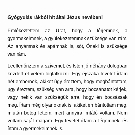
Gyógyulás rákból hit által Jézus nevében!
Emlékeztettem az Urat, hogy a férjemnek, a
gyermekeimnek, a gyülekezetemnek szüksége van rám.
Az anyámnak és apámnak is, sőt, Őneki is szüksége
van rám.
Leellenőriztem a szívemet, és Isten jó néhány dologban
kezdett el velem foglalkozni. Egy éjszaka levelet írtam
hét embernek, akiket úgy éreztem, hogy megbántottam,
úgy éreztem, szükség van arra, hogy bocsánatot kérjek,
vagy nekik van szükségük arra, hogy én bocsássak
meg. Írtam még olyanoknak is, akiket én bántottam meg,
miután beteg lettem, mert annyira irritáló voltam. Nem
voltam saját magam. Egy levelet írtam a férjemnek, és
írtam a gyermekeimnek is.