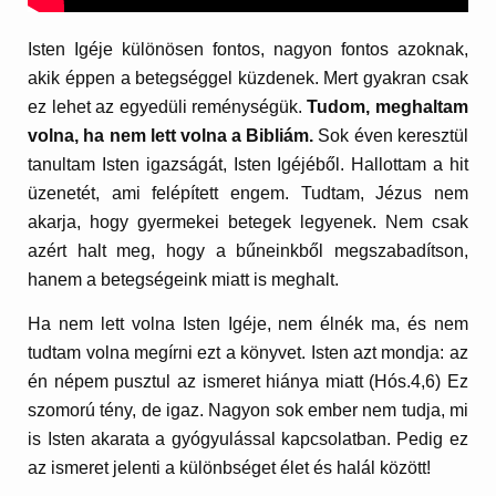
Isten Igéje különösen fontos, nagyon fontos azoknak,
akik éppen a betegséggel küzdenek. Mert gyakran csak
ez lehet az egyedüli reménységük.
Tudom, meghaltam
volna, ha nem lett volna a Bibliám.
Sok éven keresztül
tanultam Isten igazságát, Isten Igéjéből. Hallottam a hit
üzenetét, ami felépített engem. Tudtam, Jézus nem
akarja, hogy gyermekei betegek legyenek. Nem csak
azért halt meg, hogy a bűneinkből megszabadítson,
hanem a betegségeink miatt is meghalt.
Ha nem lett volna Isten Igéje, nem élnék ma, és nem
tudtam volna megírni ezt a könyvet. Isten azt mondja: az
én népem pusztul az ismeret hiánya miatt (Hós.4,6) Ez
szomorú tény, de igaz. Nagyon sok ember nem tudja, mi
is Isten akarata a gyógyulással kapcsolatban. Pedig ez
az ismeret jelenti a különbséget élet és halál között!