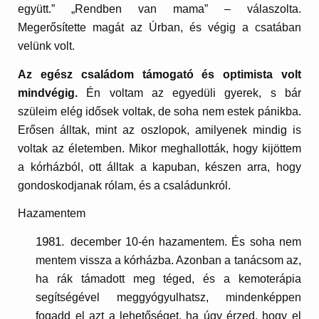
együtt.” „Rendben van mama” – válaszolta.
Megerősítette magát az Úrban, és végig a csatában
velünk volt.
Az egész családom támogató és optimista volt
mindvégig.
Én voltam az egyedüli gyerek, s bár
szüleim elég idősek voltak, de soha nem estek pánikba.
Erősen álltak, mint az oszlopok, amilyenek mindig is
voltak az életemben. Mikor meghallották, hogy kijöttem
a kórházból, ott álltak a kapuban, készen arra, hogy
gondoskodjanak rólam, és a családunkról.
Hazamentem
december 10-én hazamentem. És soha nem
mentem vissza a kórházba. Azonban a tanácsom az,
ha rák támadott meg téged, és a kemoterápia
segítségével meggyógyulhatsz, mindenképpen
fogadd el azt a lehetőséget, ha úgy érzed, hogy el