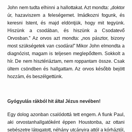
John nem tudta elhinni a hallottakat. Azt mondta: „doktor
úr, hazaviszem a feleségemet. Imádkozni fogunk, és
keresni Istent, és majd eldöntjük, hogy mit tegyünk.
Hiszünk a csodában, és hiszünk a Csodatevő
Orvosban.” Az orvos azt mondta: „nos pásztor, bizony
most szükségetek van csodára!” Mikor John elmondta a
diagnózist, magam is teljesen meglepődtem. Sokkolt a
hír. De nem hisztériáztam, nem roppantam össze. Csak
ültem csöndben és hallgattam. Az orvos később bejött
hozzám, és beszélgettünk.
Gyógyulás rákból hit által Jézus nevében!
Egy dolog azonban csalódottá tett engem. A fiunk Paul,
aki orvostanhallgatóként éppen Houstonba, az ottani
sebészetre látogatott, néhány utcányira attól a kórháztól,