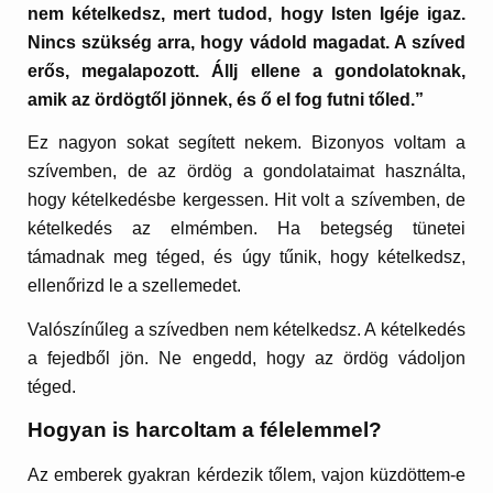
nem kételkedsz, mert tudod, hogy Isten Igéje igaz.
Nincs szükség arra, hogy vádold magadat. A szíved
erős, megalapozott. Állj ellene a gondolatoknak,
amik az ördögtől jönnek, és ő el fog futni tőled.”
Ez nagyon sokat segített nekem. Bizonyos voltam a
szívemben, de az ördög a gondolataimat használta,
hogy kételkedésbe kergessen. Hit volt a szívemben, de
kételkedés az elmémben. Ha betegség tünetei
támadnak meg téged, és úgy tűnik, hogy kételkedsz,
ellenőrizd le a szellemedet.
Valószínűleg a szívedben nem kételkedsz. A kételkedés
a fejedből jön. Ne engedd, hogy az ördög vádoljon
téged.
Hogyan is harcoltam a félelemmel?
Az emberek gyakran kérdezik tőlem, vajon küzdöttem-e