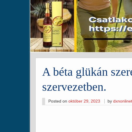
A béta glükán szer
szervezetben.
Posted on
október 29, 2023
by
dxnonlin