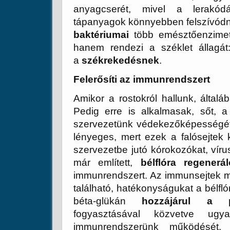
anyagcserét, mivel a lerakódá
tápanyagok könnyebben felszívódn
baktériumai
több emésztőenzimet 
hanem rendezi a széklet állagá
a
székrekedésnek
.
Felerősíti az immunrendszert
Amikor a rostokról hallunk, álta
Pedig erre is alkalmasak, sőt, 
szervezetünk védekezőképességé
lényeges, mert ezek a falósejtek 
szervezetbe jutó kórokozókat, vírus
már említett,
bélflóra regenerál
immunrendszert. Az immunsejtek m
található, hatékonyságukat a bélfl
béta-glükán
hozzájárul a p
fogyasztásával közvetve ugya
immunrendszerünk működését. 