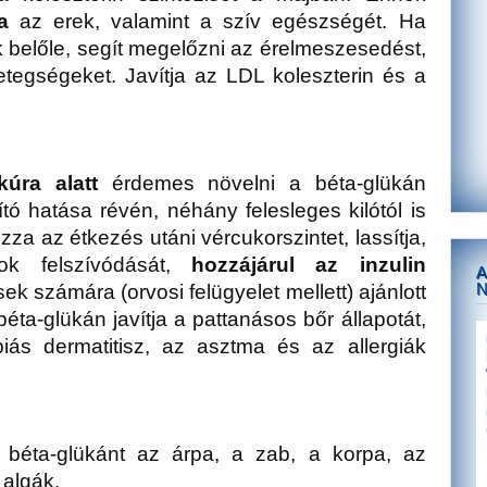
a
az erek, valamint a szív egészségét. Ha
belőle, segít megelőzni az érelmeszesedést,
etegségeket. Javítja az LDL koleszterin és a
kúra alatt
érdemes növelni a béta-glükán
ító hatása révén, néhány felesleges kilótól is
a az étkezés utáni vércukorszintet, lassítja,
ok felszívódását,
hozzájárul az inzulin
A
sek számára (orvosi felügyelet mellett) ajánlott
béta-glükán javítja a pattanásos bőr állapotát,
iás dermatitisz, az asztma és az allergiák
 béta-glükánt az árpa, a zab, a korpa, az
 algák.