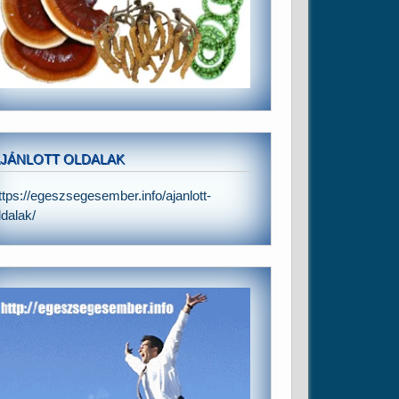
JÁNLOTT OLDALAK
ttps://egeszsegesember.info/ajanlott-
ldalak/