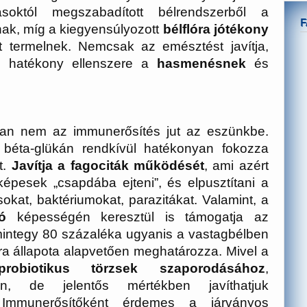
soktól megszabadított bélrendszerből a
ak, míg a kiegyensúlyozott
bélflóra jótékony
termelnek. Nemcsak az emésztést javítja,
t: hatékony ellenszere a
hasmenésnek
és
lában nem az immunerősítés jut az eszünkbe.
a béta-glükán rendkívül hatékonyan fokozza
t.
Javítja a fagociták működését
, ami azért
képesek „csapdába ejteni”, és elpusztítani a
okat, baktériumokat, parazitákat. Valamint, a
ó
képességén keresztül is támogatja az
integy 80 százaléka ugyanis a vastagbélben
óra állapota alapvetően meghatározza. Mivel a
robiotikus törzsek szaporodásához
,
n, de jelentős mértékben javíthatjuk
Immunerősítőként érdemes a járványos