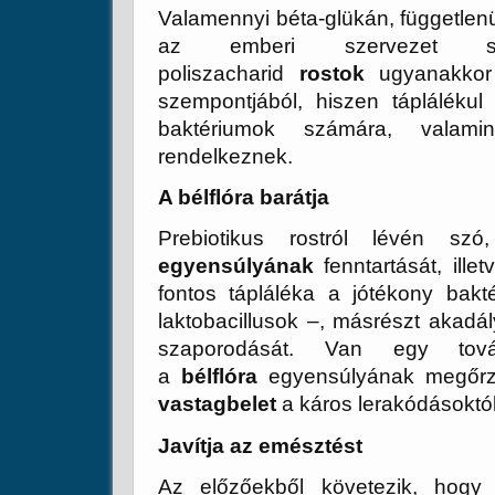
Valamennyi béta-glükán, függetlenül
az emberi szervezet s
poliszacharid
rostok
ugyanakkor 
szempontjából, hiszen táplálékul
baktériumok számára, valam
rendelkeznek.
A bélflóra barátja
Prebiotikus rostról lévén s
egyensúlyának
fenntartását, ille
fontos tápláléka a jótékony bakt
laktobacillusok –, másrészt akad
szaporodását. Van egy tová
a
bélflóra
egyensúlyának megőrz
vastagbelet
a káros lerakódásoktól
Javítja az emésztést
Az előzőekből követezik, hogy 