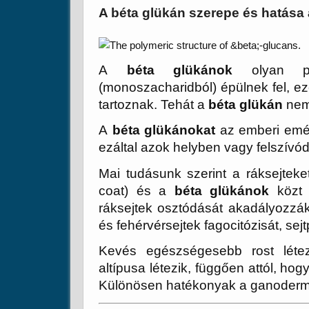
A béta glükán szerepe és hatása
A
béta glükánok
olyan pol
(monoszacharidból) épülnek fel, e
tartoznak. Tehát a
béta glükán
nem
A
béta glükánokat
az emberi emés
ezáltal azok helyben vagy felszívódv
Mai tudásunk szerint a ráksejtek
coat) és a
béta glükánok
közt 
ráksejtek osztódását akadályozzá
és fehérvérsejtek fagocitózisát, sej
Kevés egészségesebb rost léte
altípusa létezik, függően attól, ho
Különösen hatékonyak a ganodermá