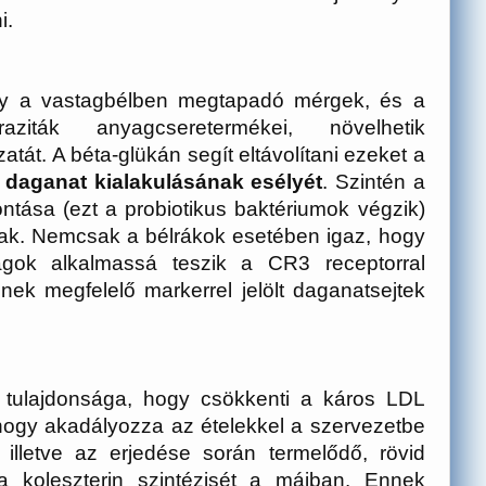
i.
gy a vastagbélben megtapadó mérgek, és a
iták anyagcseretermékei, növelhetik
tát. A béta-glükán segít eltávolítani ezeket a
 daganat kialakulásának esélyét
. Szintén a
ntása (ezt a probiotikus baktériumok végzik)
vak. Nemcsak a bélrákok esetében igaz, hogy
gok alkalmassá teszik a CR3 receptorral
nek megfelelő markerrel jelölt daganatsejtek
b tulajdonsága, hogy csökkenti a káros LDL
l, hogy akadályozza az ételekkel a szervezetbe
, illetve az erjedése során termelődő, rövid
a koleszterin szintézisét a májban. Ennek