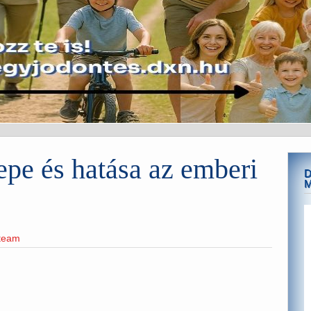
epe és hatása az emberi
D
eteam