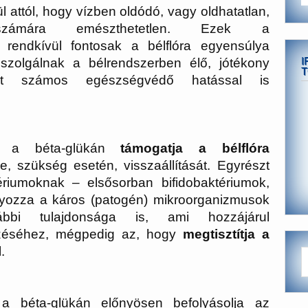
 attól, hogy vízben oldódó, vagy oldhatatlan,
zámára emészthetetlen. Ezek a
rendkívül fontosak a bélflóra egyensúlya
I
 szolgálnak a bélrendszerben élő, jótékony
T
int számos egészségvédő hatással is
zó, a béta-glükán
támogatja a bélflóra
tve, szükség esetén, visszaállítását. Egyrészt
ériumoknak – elsősorban bifidobaktériumok,
ályozza a káros (patogén) mikroorganizmusok
bbi tulajdonsága is, ami hozzájárul
éséhez, mégpedig az, hogy
megtisztítja a
.
a béta-glükán előnyösen befolyásolja az