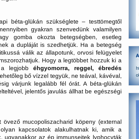
pi béta-glükán szükséglete – testtömegtől
mennyiben gyakran szenvedünk valamilyen
 vagy gomba okozta betegségben, esetleg
nek a dupláját is szedhetjük. Ha a betegség
tikussá válik az állapotunk, orvosi felügyelet
A
omszorozhatjuk. Hogy a legtöbbet hozzuk ki a
, a legjobb
éhgyomorra, reggel, ébredés
h
o
Lehetőleg bő vízzel tegyük, ne teával, kávéval,
ig várjunk legalább fél órát. A béta-glükán
teltével, jelentős javulás állhat be egészségi
et övező mucopoliszacharid köpeny (external
olyan kapcsolatok alakulhatnak ki, amik a
k, ugyanakkor az ép immunsejtek lyphocyták