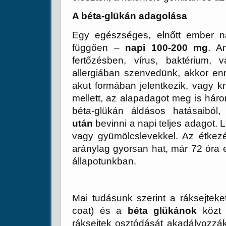
A béta-glükán adagolása
Egy egészséges, elnőtt ember na
függően –
napi 100-200 mg
. A
fertőzésben, vírus, baktérium,
allergiában szenvedünk, akkor en
akut formában jelentkezik, vagy kri
mellett, az alapadagot meg is hár
béta-glükán áldásos hatásaiból
után
bevinni a napi teljes adagot. 
vagy gyümölcslevekkel. Az étkezés
aránylag gyorsan hat, már 72 óra el
állapotunkban.
Mai tudásunk szerint a ráksejtek
coat) és a
béta glükánok
közt 
ráksejtek osztódását akadályozzá