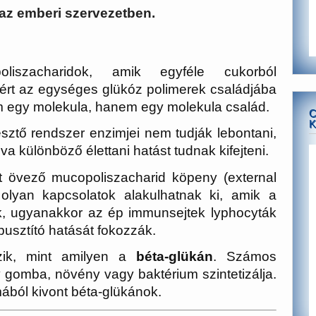
 az emberi szervezetben.
iszacharidok, amik egyféle cukorból
zért az egységes glükóz polimerek családjába
 egy molekula, hanem egy molekula család.
C
K
ztő rendszer enzimjei nem tudják lebontani,
a különböző élettani hatást tudnak kifejteni.
et övező mucopoliszacharid köpeny (external
olyan kapcsolatok alakulhatnak ki, amik a
k, ugyanakkor az ép immunsejtek lyphocyták
tpusztító hatását fokozzák.
zik, mint amilyen a
béta-glükán
. Számos
gy gomba, növény vagy baktérium szintetizálja.
ból kivont béta-glükánok.