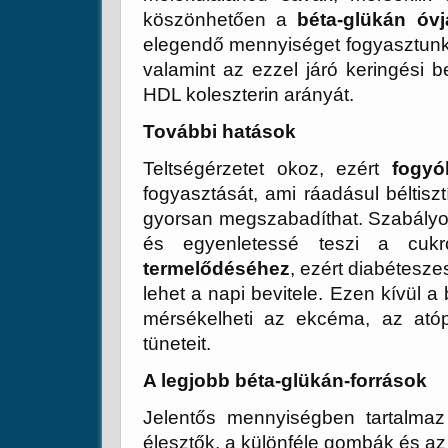
köszönhetően a
béta-glükán óvj
elegendő mennyiséget fogyasztunk 
valamint az ezzel járó keringési b
HDL koleszterin arányát.
További hatások
Teltségérzetet okoz, ezért
fogyó
fogyasztását, ami ráadásul béltiszt
gyorsan megszabadíthat. Szabályozz
és egyenletessé teszi a cukr
termelődéséhez
, ezért diabétesze
lehet a napi bevitele. Ezen kívül a 
mérsékelheti az ekcéma, az atóp
tüneteit.
A legjobb béta-glükán-források
Jelentős mennyiségben tartalmaz
élesztők, a különféle gombák és az