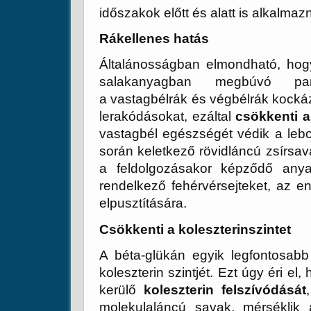
időszakok előtt és alatt is alkalmazn
Rákellenes hatás
Általánosságban elmondható, ho
salakanyagban megbúvó paraz
a vastagbélrák és végbélrák kockáza
lerakódásokat, ezáltal
csökkenti a
vastagbél egészségét védik a lebo
során keletkező rövidláncú zsírsa
a feldolgozásakor képződő anya
rendelkező fehérvérsejteket, az en
elpusztítására.
Csökkenti a koleszterinszintet
A béta-glükán egyik legfontosab
koleszterin szintjét. Ezt úgy éri e
kerülő
koleszterin felszívódását
molekulaláncú savak, mérséklik 