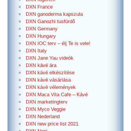
DXN France
DXN ganoderma kapszula
DXN Ganozhi tusfürdő
DXN Germany
DXN Hungary
DXN IOC terv – élj Te is vele!
DXN Italy
DXN Jane Yau videók
DXN kávé ára
DXN kávé elkészítése
DXN kávé vásárlása
DXN kávé vélemények
DXN Maca Vita Cafe – Kávé
DXN marketingterv
DXN Myco Veggie
DXN Nederland
DXN new price list 2021