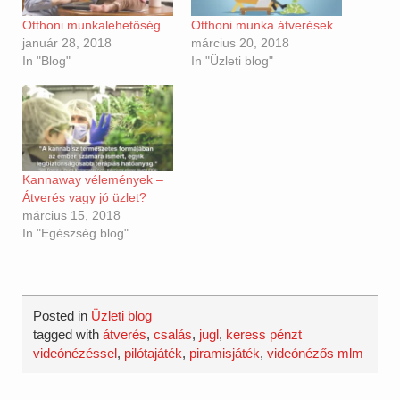
Otthoni munkalehetőség
Otthoni munka átverések
január 28, 2018
március 20, 2018
In "Blog"
In "Üzleti blog"
Kannaway vélemények –
Átverés vagy jó üzlet?
március 15, 2018
In "Egészség blog"
Posted in
Üzleti blog
tagged with
átverés
,
csalás
,
jugl
,
keress pénzt
videónézéssel
,
pilótajáték
,
piramisjáték
,
videónézős mlm