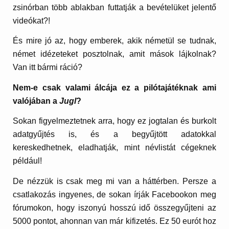
zsinórban több ablakban futtatják a bevételüket jelentő
videókat?!
És mire jó az, hogy emberek, akik németül se tudnak,
német idézeteket posztolnak, amit mások lájkolnak?
Van itt bármi ráció?
Nem-e csak valami álcája ez a pilótajátéknak ami
valójában a
Jugl
?
Sokan figyelmeztetnek arra, hogy ez jogtalan és burkolt
adatgyűjtés is, és a begyűjtött adatokkal
kereskedhetnek, eladhatják, mint névlistát cégeknek
például!
De nézzük is csak meg mi van a háttérben. Persze a
csatlakozás ingyenes, de sokan írják Facebookon meg
fórumokon, hogy iszonyú hosszú idő összegyűjteni az
5000 pontot, ahonnan van már kifizetés. Ez 50 eurót hoz