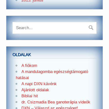
2015. június
OLDALAK
A fiókom
A mandulagomba egészségtámogató
hatásai
A napi DXN kávénk
Ajánlott oldalak
Bibliai hit
dr. Csizmadia Bea ganoterápia videók
DXN – Válaszd az egészséget!