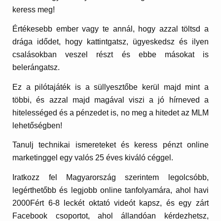
keress meg!
Értékesebb ember vagy te annál, hogy azzal töltsd a
drága idődet, hogy kattintgatsz, ügyeskedsz és ilyen
csalásokban veszel részt és ebbe másokat is
belerángatsz.
Ez a pilótajáték is a süllyesztőbe kerül majd mint a
többi, és azzal majd magával viszi a jó hírneved a
hitelességed és a pénzedet is, no meg a hitedet az MLM
lehetőségben!
Tanulj technikai ismereteket és keress pénzt online
marketinggel egy valós 25 éves kiváló céggel.
Iratkozz fel Magyarország szerintem legolcsóbb,
legérthetőbb és legjobb online tanfolyamára, ahol havi
2000Fért 6-8 leckét oktató videót kapsz, és egy zárt
Facebook csoportot, ahol állandóan kérdezhetsz,