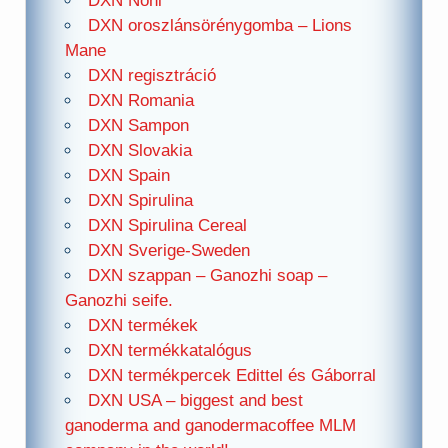
DXN Noni
DXN oroszlánsörénygomba – Lions
Mane
DXN regisztráció
DXN Romania
DXN Sampon
DXN Slovakia
DXN Spain
DXN Spirulina
DXN Spirulina Cereal
DXN Sverige-Sweden
DXN szappan – Ganozhi soap –
Ganozhi seife.
DXN termékek
DXN termékkatalógus
DXN termékpercek Edittel és Gáborral
DXN USA – biggest and best
ganoderma and ganodermacoffee MLM