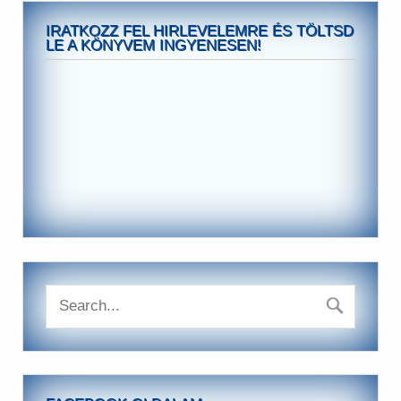
IRATKOZZ FEL HIRLEVELEMRE ÉS TÖLTSD
LE A KÖNYVEM INGYENESEN!