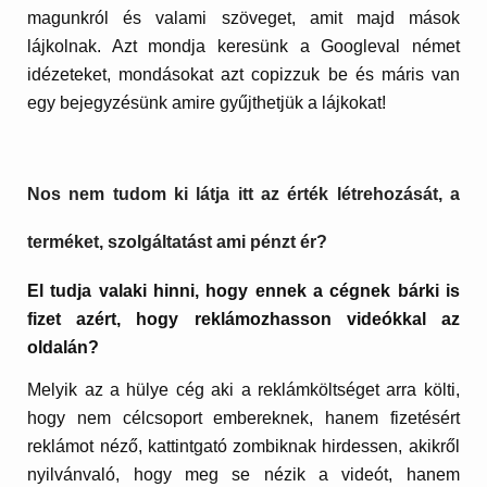
magunkról és valami szöveget, amit majd mások
lájkolnak. Azt mondja keresünk a Googleval német
idézeteket, mondásokat azt copizzuk be és máris van
egy bejegyzésünk amire gyűjthetjük a lájkokat!
Nos nem tudom ki látja itt az érték létrehozását, a
terméket, szolgáltatást ami pénzt ér?
El tudja valaki hinni, hogy ennek a cégnek bárki is
fizet azért, hogy reklámozhasson videókkal az
oldalán?
Melyik az a hülye cég aki a reklámköltséget arra költi,
hogy nem célcsoport embereknek, hanem fizetésért
reklámot néző, kattintgató zombiknak hirdessen, akikről
nyilvánvaló, hogy meg se nézik a videót, hanem