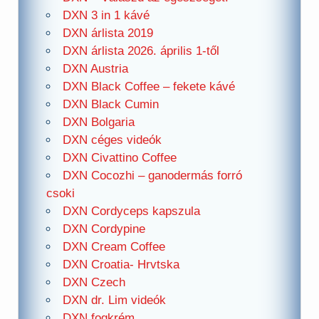
DXN 3 in 1 kávé
DXN árlista 2019
DXN árlista 2026. április 1-től
DXN Austria
DXN Black Coffee – fekete kávé
DXN Black Cumin
DXN Bolgaria
DXN céges videók
DXN Civattino Coffee
DXN Cocozhi – ganodermás forró
csoki
DXN Cordyceps kapszula
DXN Cordypine
DXN Cream Coffee
DXN Croatia- Hrvtska
DXN Czech
DXN dr. Lim videók
DXN fogkrém