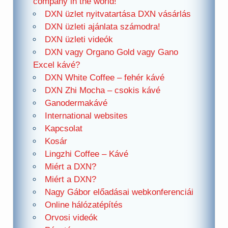
company in the world!
DXN üzlet nyitvatartása DXN vásárlás
DXN üzleti ajánlata számodra!
DXN üzleti videók
DXN vagy Organo Gold vagy Gano
Excel kávé?
DXN White Coffee – fehér kávé
DXN Zhi Mocha – csokis kávé
Ganodermakávé
International websites
Kapcsolat
Kosár
Lingzhi Coffee – Kávé
Miért a DXN?
Miért a DXN?
Nagy Gábor előadásai webkonferenciái
Online hálózatépítés
Orvosi videók