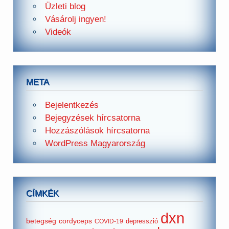
Üzleti blog
Vásárolj ingyen!
Videók
META
Bejelentkezés
Bejegyzések hírcsatorna
Hozzászólások hírcsatorna
WordPress Magyarország
CÍMKÉK
dxn
betegség
cordyceps
depresszió
COVID-19