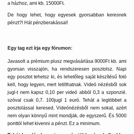
a házhoz, ami kb. 15000Ft.
De hogy lehet, hogy egyesek gyorsabban keresnek
pénzt?! Hát pénzberakással!
Egy tag ezt írja egy fórumon:
Javasolt a prémium plusz megvásárlása 9000Ft kb. ami
gyorsan visszajön, ha rendszeresen posztolsz. Napi
egy posztot tehetsz ki, és lehetőleg saját készítésű fotó
kell, hogy legyen, mert letilthatnak. Videó nézésből sok
jugl-t nem kapsz 0,10 per videó abból 0,3 a szponzié.
szóval csak 0,7. 100jugl 1 euró. Tehát a legtöbbet a
posztolással keresed. Videónézésből nem sokat, azért
nem olyan könnyű mint mondják, de egyszerű. És 5000
ponttól lehet kivenni a pénzt. Ez a minimum.