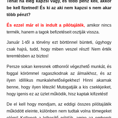
Tehát ha elég kapzsi vagy, és több pénz kell, akkor
be kell fizetned! És ki az aki nem kapzsi s nem akar
több pénzt?
És ezzel már el is indult a pilótajáték,
amikor nincs
termék, hanem a tagok befizetéseit osztják vissza.
Január 1-től a törvény ezt börtönnel bünteti, úgyhogy
csak hajrá, tudd, hogy miben veszel részt! Nem érték
teremtésben az biztos!
Persze sokan keresnek otthonról végezhető munkát, és
foggal körömmel ragaszkodnak az álmaikhoz, és az
ilyen idillikus munkalehetőségekhez! Hinni akarnak
benne, hogy ilyen létezik! Mutogatják a kis csekkjeiket,
hogy igenis ez az üzlet működik, hisz kaptak kifizetést!
De el kell hogy mondjam, az eddigi összes pilótajáték
működött eleinte, különben nem tudtak volna tömegeket
elérni! Kellenek a lelkesítő példák, amire az emberek