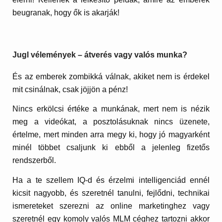
beugranak, hogy ők is akarják!
Jugl vélemények – átverés vagy valós munka?
És az emberek zombikká válnak, akiket nem is érdekel
mit csinálnak, csak jöjjön a pénz!
Nincs erkölcsi értéke a munkának, mert nem is nézik
meg a videókat, a posztolásuknak nincs üzenete,
értelme, mert minden arra megy ki, hogy jó magyarként
minél többet csaljunk ki ebből a jelenleg fizetős
rendszerből.
Ha a te szellem IQ-d és érzelmi intelligenciád ennél
kicsit nagyobb, és szeretnél tanulni, fejlődni, technikai
ismereteket szerezni az online marketinghez vagy
szeretnél egy komoly valós MLM céghez tartozni akkor