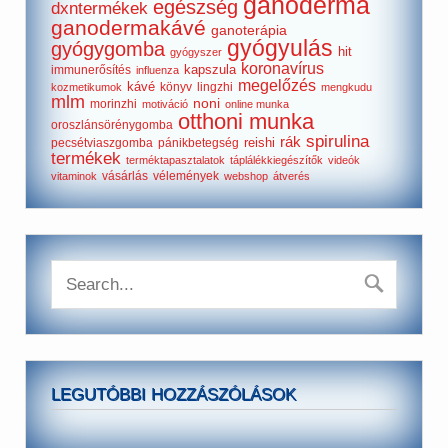
ganoderma
egészség
dxntermékek
ganodermakávé
ganoterápia
gyógyulás
gyógygomba
hit
gyógyszer
koronavírus
kapszula
immunerősítés
influenza
megelőzés
kávé
könyv
lingzhi
kozmetikumok
mengkudu
mlm
noni
morinzhi
motiváció
online munka
otthoni munka
oroszlánsörénygomba
spirulina
rák
reishi
pecsétviaszgomba
pánikbetegség
termékek
terméktapasztalatok
táplálékkiegészítők
videók
vásárlás
vélemények
vitaminok
webshop
átverés
LEGUTÓBBI HOZZÁSZÓLÁSOK