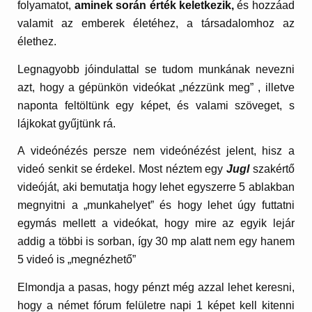
folyamatot,
aminek során érték keletkezik,
és hozzáad
valamit az emberek életéhez, a társadalomhoz az
élethez.
Legnagyobb jóindulattal se tudom munkának nevezni
azt, hogy a gépünkön videókat „nézzünk meg” , illetve
naponta feltöltünk egy képet, és valami szöveget, s
lájkokat gyűjtünk rá.
A videónézés persze nem videónézést jelent, hisz a
videó senkit se érdekel. Most néztem egy
Jugl
szakértő
videóját, aki bemutatja hogy lehet egyszerre 5 ablakban
megnyitni a „munkahelyet” és hogy lehet úgy futtatni
egymás mellett a videókat, hogy mire az egyik lejár
addig a többi is sorban, így 30 mp alatt nem egy hanem
5 videó is „megnézhető”
Elmondja a pasas, hogy pénzt még azzal lehet keresni,
hogy a német fórum felületre napi 1 képet kell kitenni