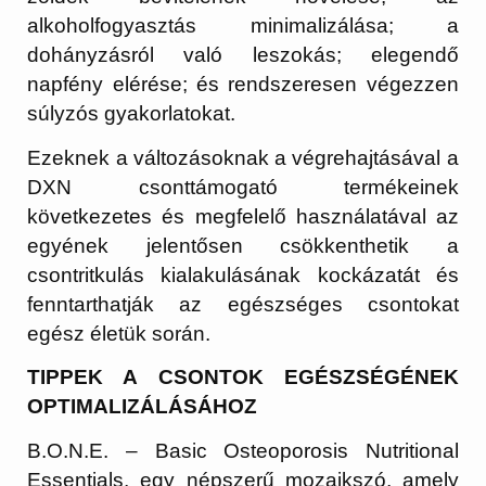
alkoholfogyasztás minimalizálása; a
dohányzásról való leszokás; elegendő
napfény elérése; és rendszeresen végezzen
súlyzós gyakorlatokat.
Ezeknek a változásoknak a végrehajtásával a
DXN csonttámogató termékeinek
következetes és megfelelő használatával az
egyének jelentősen csökkenthetik a
csontritkulás kialakulásának kockázatát és
fenntarthatják az egészséges csontokat
egész életük során.
TIPPEK A CSONTOK EGÉSZSÉGÉNEK
OPTIMALIZÁLÁSÁHOZ
B.O.N.E. – Basic Osteoporosis Nutritional
Essentials, egy népszerű mozaikszó, amely