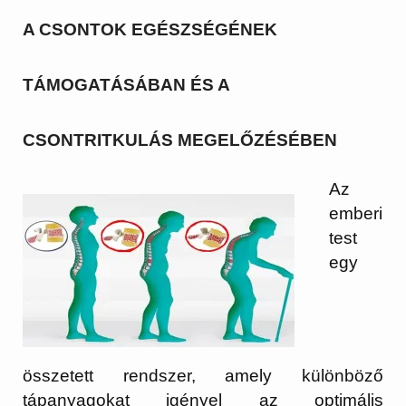
A CSONTOK EGÉSZSÉGÉNEK
TÁMOGATÁSÁBAN ÉS A
CSONTRITKULÁS MEGELŐZÉSÉBEN
Az
emberi
test
egy
összetett rendszer, amely különböző
tápanyagokat igényel az optimális