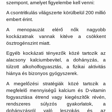
szempont, amelyet figyelembe kell venni:
A csontritkulás világszerte körülbelül 200 millió
embert érint.
A menopauzát elérő nők nagyobb
kockázatnak vannak kitéve a csökkent
ösztrogénszint miatt.
Egyéb kockázati tényezők közé tartozik az
alacsony kalciumbevitel, a dohányzás, a
túlzott alkoholfogyasztás, a fizikai aktivitás
hiánya és bizonyos gyógyszerek.
A megelőzési stratégiák közé tartozik a
megfelelő mennyiségű kalcium és D-vitamin
fogyasztása étrend vagy kiegészítők révén,
rendszeres súlyzós gyakorlatok, a
dohányzásról való leszokás és az