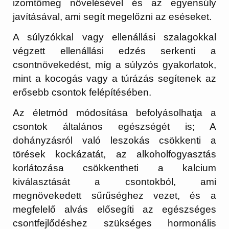
izomtömeg növelésével és az egyensúly
javításával, ami segít megelőzni az eséseket.
A súlyzókkal vagy ellenállási szalagokkal
végzett ellenállási edzés serkenti a
csontnövekedést, míg a súlyzós gyakorlatok,
mint a kocogás vagy a túrázás segítenek az
erősebb csontok felépítésében.
Az életmód módosítása befolyásolhatja a
csontok általános egészségét is; A
dohányzásról való leszokás csökkenti a
törések kockázatát, az alkoholfogyasztás
korlátozása csökkentheti a kalcium
kiválasztását a csontokból, ami
megnövekedett sűrűséghez vezet, és a
megfelelő alvás elősegíti az egészséges
csontfejlődéshez szükséges hormonális