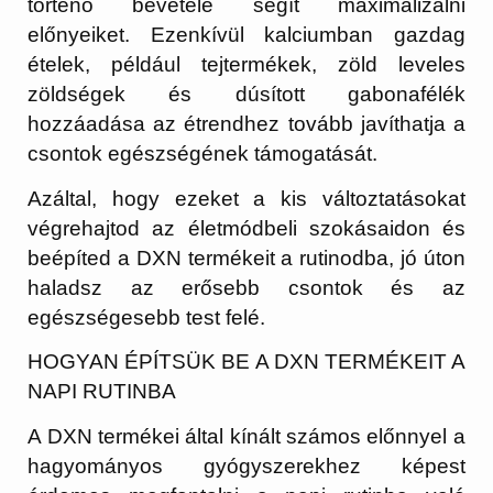
történő bevétele segít maximalizálni
előnyeiket. Ezenkívül kalciumban gazdag
ételek, például tejtermékek, zöld leveles
zöldségek és dúsított gabonafélék
hozzáadása az étrendhez tovább javíthatja a
csontok egészségének támogatását.
Azáltal, hogy ezeket a kis változtatásokat
végrehajtod az életmódbeli szokásaidon és
beépíted a DXN termékeit a rutinodba, jó úton
haladsz az erősebb csontok és az
egészségesebb test felé.
HOGYAN ÉPÍTSÜK BE A DXN TERMÉKEIT A
NAPI RUTINBA
A DXN termékei által kínált számos előnnyel a
hagyományos gyógyszerekhez képest