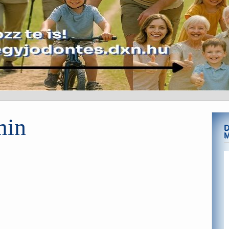
min
D
M