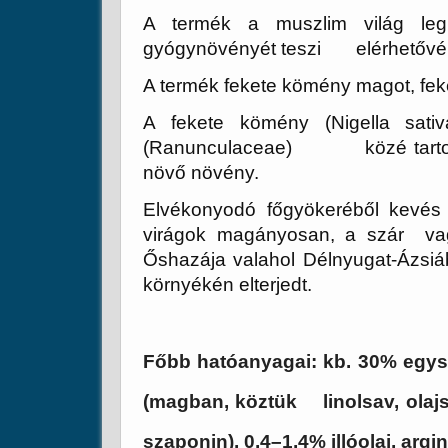
A termék a muszlim világ legn
gyógynövényét teszi elérhetővé 
A termék fekete kömény magot, fek
A fekete kömény (Nigella sativa
(Ranunculaceae) közé tartozó
növő növény.
Elvékonyodó főgyökeréből kevés 
virágok magányosan, a szár vag
Őshazája valahol Délnyugat-Ázsiá
környékén elterjedt.
Főbb hatóanyagai:
kb. 30% egysz
(magban, köztük linolsav, olajsa
szaponin), 0,4–1,4% illóolaj, argi