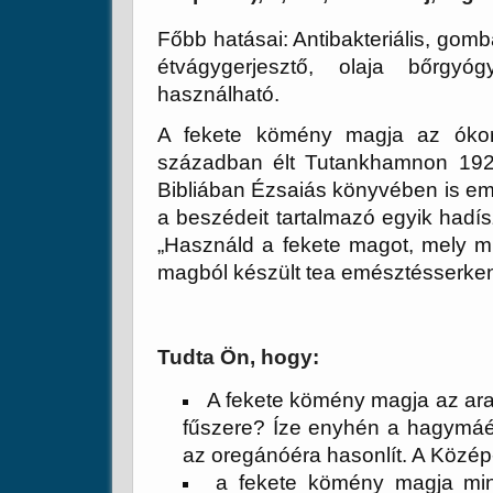
Főbb hatásai: Antibakteriális, gom
étvágygerjesztő, olaja bőrgy
használható.
A fekete kömény magja az ókortó
században élt Tutankhamnon 1922-
Bibliában Ézsaiás könyvében is em
a beszédeit tartalmazó egyik hadís
„Használd a fekete magot, mely mi
magból készült tea emésztésserkent
Tudta Ön, hogy:
A fekete kömény magja az arab
fűszere? Íze enyhén a hagymáér
az oregánóéra hasonlít. A Közép-
a fekete kömény magja min