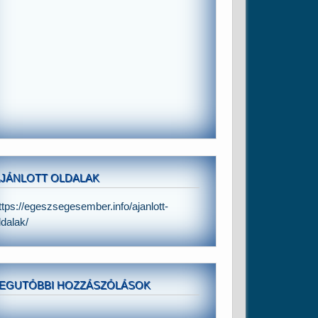
JÁNLOTT OLDALAK
ttps://egeszsegesember.info/ajanlott-
ldalak/
EGUTÓBBI HOZZÁSZÓLÁSOK