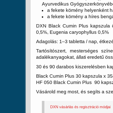
Ayurvedikus Gyógyszerkönyvéb
a fekete kömény helyenként h
a fekete kömény a híres bengá
DXN Black Cumin Plus kapszula ös
0,5%, Eugenia caryophyllus 0,5%
Adagolás: 1–3 tabletta / nap, étkez
Tartósítószert, mesterséges szí
adalékanyagokat, állati eredetű ös
30 és 90 darabos kiszerelésben k
Black Cumin Plus 30 kapszula x 35
HF 050 Black Cumin Plus 90 kapsz
Vásárold meg most, és segíts a sze
DXN vásárlás és regisztráció módjai