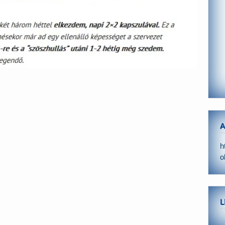
A
h
o
L