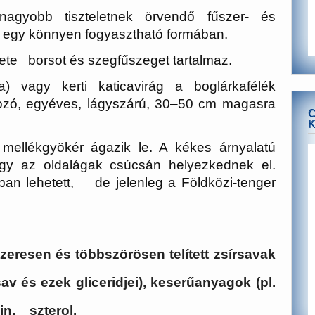
agyobb tiszteletnek örvendő fűszer- és
egy könnyen fogyasztható formában.
ete borsot és szegfűszeget tartalmaz.
) vagy kerti katicavirág a boglárkafélék
, egyéves, lágyszárú, 30–50 cm magasra
C
K
mellékgyökér ágazik le. A kékes árnyalatú
y az oldalágak csúcsán helyezkednek el.
ban lehetett, de jelenleg a Földközi-tenger
eresen és többszörösen telített zsírsavak
v és ezek gliceridjei), keserűanyagok (pl.
nin, szterol.