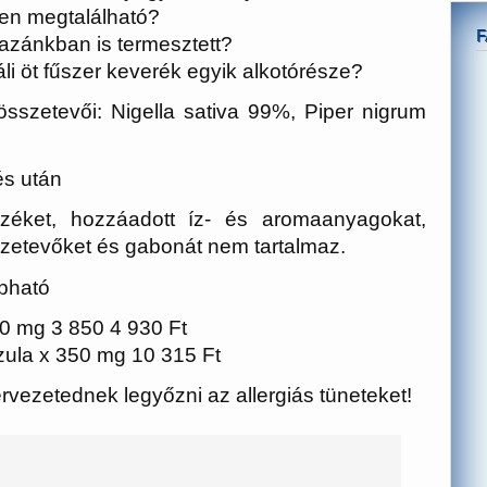
en megtalálható?
azánkban is termesztett?
li öt fűszer keverék egyik alkotórésze?
szetevői: Nigella sativa 99%, Piper nigrum
és után
nezéket, hozzáadott íz- és aromaanyagokat,
szetevőket és gabonát nem tartalmaz.
apható
0 mg 3 850 4 930 Ft
ula x 350 mg 10 315 Ft
rvezetednek legyőzni az allergiás tüneteket!