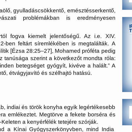
baölő, gyulladáscsökkentő, emésztésserkentő,
ógyászati problémákban is eredményesen
I
T
l fogva kiemelt jelentőségű. Az i.e. XIV.
ben feltárt síremlékében is megtalálták. A
lítik [Ézsa 28:25–27], Mohamed próféta pedig
z tanúsága szerint a következőt mondta róla:
nden betegséget gyógyít, kivéve a halált.” A
ő, étvágyjavító és szélhajtó hatású.
, indiai és török konyha egyik legértékesebb
a emlékeztet. Megtörve a fekete borséra és
Keleten a kenyérfélék tetejére szórják.
d a Kínai Gyógyszerkönyvben, mind India