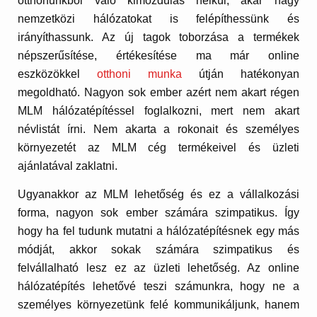
otthonunkból való kimozdulás nélkül, akár nagy
nemzetközi hálózatokat is felépíthessünk és
irányíthassunk. Az új tagok toborzása a termékek
népszerűsítése, értékesítése ma már online
eszközökkel
otthoni munka
útján hatékonyan
megoldható. Nagyon sok ember azért nem akart régen
MLM hálózatépítéssel foglalkozni, mert nem akart
névlistát írni. Nem akarta a rokonait és személyes
környezetét az MLM cég termékeivel és üzleti
ajánlatával zaklatni.
Ugyanakkor az MLM lehetőség és ez a vállalkozási
forma, nagyon sok ember számára szimpatikus. Így
hogy ha fel tudunk mutatni a hálózatépítésnek egy más
módját, akkor sokak számára szimpatikus és
felvállalható lesz ez az üzleti lehetőség. Az online
hálózatépítés lehetővé teszi számunkra, hogy ne a
személyes környezetünk felé kommunikáljunk, hanem