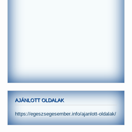
AJÁNLOTT OLDALAK
https://egeszsegesember.info/ajanlott-oldalak/