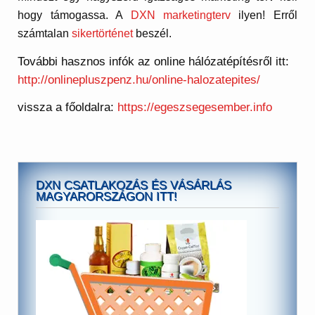
hogy támogassa. A
DXN marketingterv
ilyen! Erről
számtalan
sikertörténet
beszél.
További hasznos infók az online hálózatépítésről itt:
http://onlinepluszpenz.hu/online-halozatepites/
vissza a főoldalra:
https://egeszsegesember.info
DXN CSATLAKOZÁS ÉS VÁSÁRLÁS
MAGYARORSZÁGON ITT!