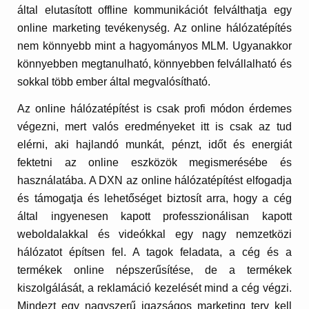
által elutasított offline kommunikációt felválthatja egy
online marketing tevékenység. Az online hálózatépítés
nem könnyebb mint a hagyományos MLM. Ugyanakkor
könnyebben megtanulható, könnyebben felvállalható és
sokkal több ember által megvalósítható.
Az online hálózatépítést is csak profi módon érdemes
végezni, mert valós eredményeket itt is csak az tud
elérni, aki hajlandó munkát, pénzt, időt és energiát
fektetni az online eszközök megismerésébe és
használatába. A DXN az online hálózatépítést elfogadja
és támogatja és lehetőséget biztosít arra, hogy a cég
által ingyenesen kapott professzionálisan kapott
weboldalakkal és videókkal egy nagy nemzetközi
hálózatot építsen fel. A tagok feladata, a cég és a
termékek online népszerűsítése, de a termékek
kiszolgálását, a reklamáció kezelését mind a cég végzi.
Mindezt egy nagyszerű igazságos marketing terv kell