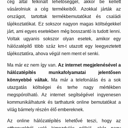
cég által felkínált lehetőséggel, akkor be kellett
vásárolniuk a cég termékeiből. Azokkal járták az
országot, tartottak termékbemutatókat és családi
tájékoztatókat. Ez sokszor nagyon magas költségekkel
járt, ami egyes esetekben még bosszantó is tudott lenni.
Voltak ugyanis sokszor olyan esetek, amikor egy
hálózatépítő több száz km-t utazott egy leegyeztetett
tájékoztatóra, ahova végül nem ment el senki.
Ma már ez nem így van.
Az internet megjelenésével a
hálózatépítés munkafolyamatai jelentősen
könnyebbé váltak.
Ma már a telefonálás és a sok
utazgatás költségei és terhe nagy mértékben
megspórolható. Az internet segítségével ingyenesen
kommunikálhatunk és tarthatunk online bemutatókat a
világ bármely részén élő embereknek.
Az online hálózatépítés lehetővé teszi, hogy az