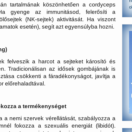
h
kán
tartalmának köszönhetően a cordyceps
o
 Ha gyenge az immunitásod, felerősíti a
lősejtek (NK-sejtek) aktivitását. Ha viszont
amatok esetén), segít azt egyensúlyba hozni.
ng)
 felveszik a harcot a sejteket károsító és
n. Tradicionálisan az idősek gombájának is
ztása csökkenti a fáradékonyságot, javítja a
or előrehaladtával.
fokozza a termékenységet
ja a nemi szervek vérellátását, szabályozza a
nél fokozza a szexuális energiát (libidót).