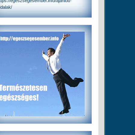
ttps://egeszsegesember.info/ajanlott-
ldalak/