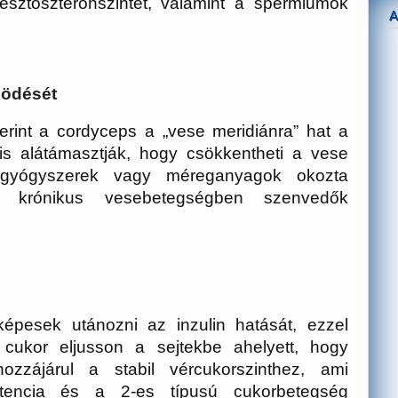
 tesztoszteronszintet, valamint a spermiumok
ködését
rint a cordyceps a „vese meridiánra” hat a
is alátámasztják, hogy csökkentheti a vese
s gyógyszerek vagy méreganyagok okozta
 a krónikus vesebetegségben szenvedők
pesek utánozni az inzulin hatását, ezzel
cukor eljusson a sejtekbe ahelyett, hogy
zzájárul a stabil vércukorszinthez, ami
sztencia és a 2-es típusú cukorbetegség