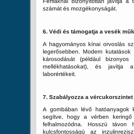
Férfiaknál bizonyítottan javítja a
számát és mozgékonyságát.
6. Védi és támogatja a vesék mű
A hagyományos kínai orvoslás sze
legerősebben. Modern kutatások 
károsodását (például bizonyo
mellékhatásokat), és javítja
laborértékeit.
7. Szabályozza a vércukorszintet
A gombában lévő hatóanyagok ké
segítve, hogy a vérben keringő 
felhalmozódna. Hosszú távon ho
kulcsfontosságú az inzulinrezi