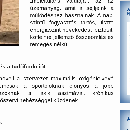
„molekuláris valutája”, az az
üzemanyag, amit a sejtjeink a
A
működéshez használnak. A napi
szintű fogyasztás tartós, tiszta
energiaszint-növekedést biztosít,
koffeinre jellemző összeomlás és
remegés nélkül.
 és a tüdőfunkciót
növeli a szervezet maximális oxigénfelvevő
mcsak a sportolóknak előnyös a jobb
zoknak is, akik asztmával, krónikus
zőszervi nehézséggel küzdenek.
A
s