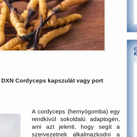
C
K
a DXN Cordyceps kapszulát vagy port
A cordyceps (hernyógomba) egy
rendkívül sokoldalú
adaptogén
,
ami azt jelenti, hogy segít a
szervezetnek alkalmazkodni a