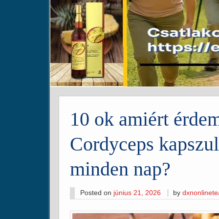
10 ok amiért érde
Cordyceps kapszulá
minden nap?
Posted on
június 21, 2026
by
dxnonlinet