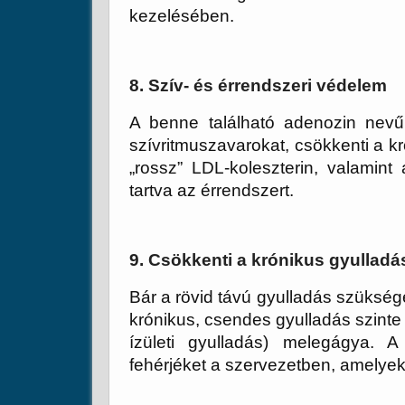
kezelésében.
8. Szív- és érrendszeri védelem
A benne található
adenozin
nevű 
szívritmuszavarokat, csökkenti a 
„rossz” LDL-koleszterin, valamint a
tartva az érrendszert.
9. Csökkenti a krónikus gyulladá
Bár a rövid távú gyulladás szükség
krónikus, csendes gyulladás szint
ízületi gyulladás) melegágya. 
fehérjéket a szervezetben, amelyek