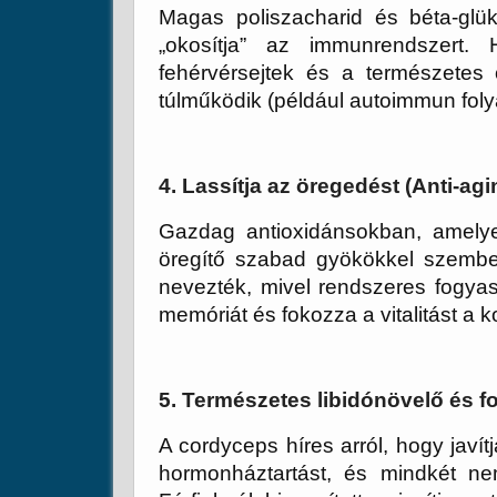
Magas
poliszacharid és béta-glü
„okosítja” az immunrendszert.
fehérvérsejtek és a természetes ö
túlműködik (például autoimmun foly
4. Lassítja az öregedést (Anti-agi
Gazdag antioxidánsokban, amelyek
öregítő szabad gyökökkel szembe
nevezték, mivel rendszeres fogyas
memóriát és fokozza a vitalitást a k
5. Természetes libidónövelő és 
A cordyceps híres arról, hogy javít
hormonháztartást, és mindkét nem