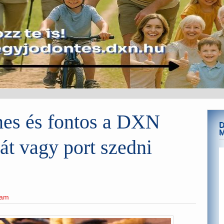
mes és fontos a DXN
D
t vagy port szedni
eam