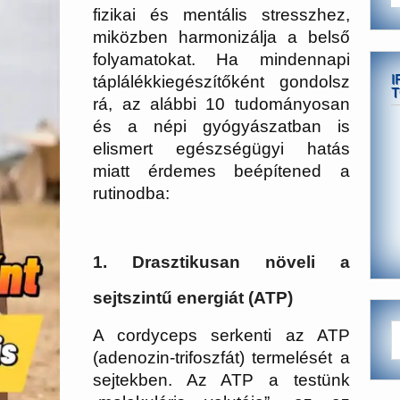
fizikai és mentális stresszhez,
miközben harmonizálja a belső
folyamatokat. Ha mindennapi
I
táplálékkiegészítőként gondolsz
T
rá, az alábbi 10 tudományosan
és a népi gyógyászatban is
elismert egészségügyi hatás
miatt érdemes beépítened a
rutinodba:
1. Drasztikusan növeli a
sejtszintű energiát (ATP)
A cordyceps serkenti az
ATP
(adenozin-trifoszfát)
termelését a
sejtekben. Az ATP a testünk