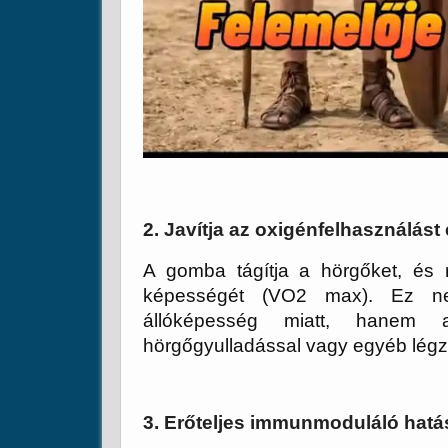
2. Javítja az oxigénfelhasználást
A gomba tágítja a hörgőket, és 
képességét (VO2 max). Ez ne
állóképesség miatt, hanem a
hörgőgyulladással vagy egyéb lég
3. Erőteljes immunmoduláló hatá