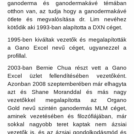
ganoderma és ganodermakávé témában
otthon van, az tudja hogy a ganodermakávé
ötlete és megvalósítása dr. Lim nevéhez
kötődik aki 1993-ban alapította a DXN céget.
1995-ben kiváltak vezetők és megalapították
a Gano Excel nevű céget, ugyanezzel a
profillal.
2003-ban
Bernie Chua
részt vett a
Gano
Excel
üzlet fellendítésében vezetőként.
Azonban 2008 szeptemberében már elhagyta
azt és Shane Moranddal és más nagy
vezetőkkel megalapította az
Organo
Gold
nevű szintén ganodermás MLM céget,
aminek vezetésében és filozófiájában, már
sokkal nagyobb teret kaptak nem ázsiai
vezetők is, és az ázsiai gondolkodásmód és