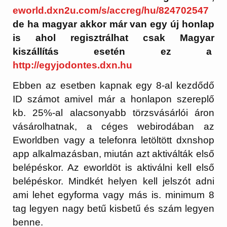
eworld.dxn2u.com/s/accreg/hu/824702547
de ha magyar akkor már van egy új honlap
is ahol regisztrálhat csak Magyar
kiszállítás esetén ez a
http://egyjodontes.dxn.hu
Ebben az esetben kapnak egy 8-al kezdődő
ID számot amivel már a honlapon szereplő
kb. 25%-al alacsonyabb törzsvásárlói áron
vásárolhatnak, a céges webirodában az
Eworldben vagy a telefonra letöltött dxnshop
app alkalmazásban, miután azt aktiválták első
belépéskor. Az eworldöt is aktiválni kell első
belépéskor. Mindkét helyen kell jelszót adni
ami lehet egyforma vagy más is. minimum 8
tag legyen nagy betű kisbetű és szám legyen
benne.