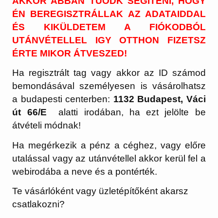
AKKOR ABBAN TUODK SEGITENI, HOGY
ÉN BEREGISZTRÁLLAK AZ ADATAIDDAL
ÉS KIKÜLDETEM A FIÓKODBÓL
UTÁNVÉTELLEL IGY OTTHON FIZETSZ
ÉRTE MIKOR ÁTVESZED!
Ha regisztrált tag vagy akkor az ID számod
bemondásával személyesen is vásárolhatsz
a budapesti centerben:
1132 Budapest, Váci
út 66/E
alatti irodában, ha ezt jelölte be
átvételi módnak!
Ha megérkezik a pénz a céghez, vagy előre
utalással vagy az utánvétellel akkor kerül fel a
webirodába a neve és a pontérték.
Te vásárlóként vagy üzletépítőként akarsz
csatlakozni?