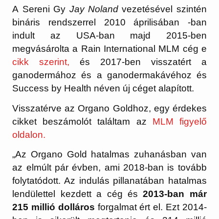
A
Sereni Gy
Jay Noland
vezetésével szintén
bináris rendszerrel 2010 áprilisában -ban
indult az USA-ban majd 2015-ben
megvásárolta a Rain International MLM cég e
cikk szerint,
és 2017-ben visszatért a
ganodermához és a ganodermakávéhoz és
Success by Health néven ú
j céget alapított.
Visszatérve az Organo Goldhoz, egy érdekes
cikket beszámolót találtam az
MLM figyelő
oldalon.
„Az Organo Gold hatalmas zuhanásban van
az elmúlt pár évben, ami 2018-ban is tovább
folytatódott. Az indulás pillanatában hatalmas
lendülettel kezdett a cég és
2013-ban már
215 millió dolláros
forgalmat ért el. Ezt 2014-