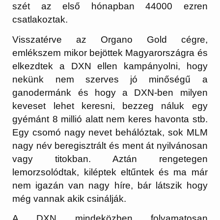
szét az első hónapban 44000 ezren
csatlakoztak.
Visszatérve az Organo Gold cégre,
emlékszem mikor bejöttek Magyarországra és
elkezdtek a DXN ellen kampányolni, hogy
nekünk nem szerves jó minőségű a
ganodermánk és hogy a DXN-ben milyen
keveset lehet keresni, bezzeg náluk egy
gyémánt 8 millió alatt nem keres havonta stb.
Egy csomó nagy nevet behálóztak, sok MLM
nagy név beregisztrált és ment át nyilvánosan
vagy titokban. Aztán rengetegen
lemorzsolódtak, kiléptek eltűntek és ma már
nem igazán van nagy híre, bár látszik hogy
még vannak akik csinálják.
A DXN mindeközben folyamatosan