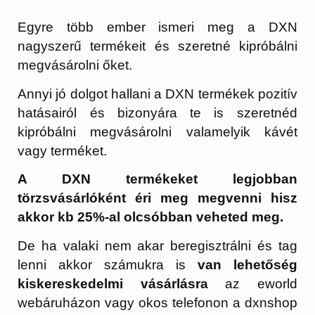
Egyre több ember ismeri meg a DXN
nagyszerű termékeit és szeretné kipróbálni
megvásárolni őket.
Annyi jó dolgot hallani a DXN termékek pozitív
hatásairól és bizonyára te is szeretnéd
kipróbálni megvásárolni valamelyik kávét
vagy terméket.
A DXN termékeket legjobban
törzsvásárlóként éri meg megvenni hisz
akkor kb 25%-al olcsóbban veheted meg.
De ha valaki nem akar beregisztrálni és tag
lenni akkor számukra is
van lehetőség
kiskereskedelmi vásárlásra
az eworld
webáruházon vagy okos telefonon a dxnshop