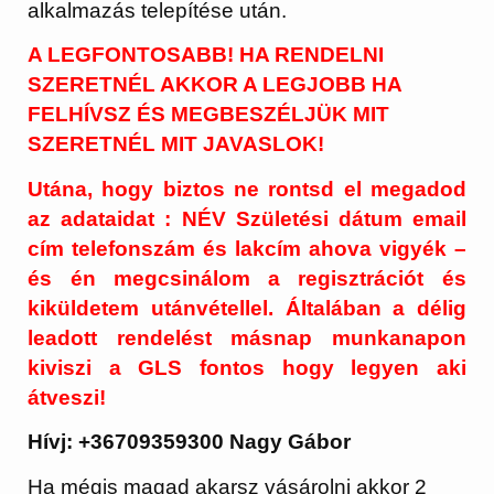
alkalmazás telepítése után.
A LEGFONTOSABB! HA RENDELNI
SZERETNÉL AKKOR A LEGJOBB HA
FELHÍVSZ ÉS MEGBESZÉLJÜK MIT
SZERETNÉL MIT JAVASLOK!
Utána, hogy biztos ne rontsd el megadod
az adataidat : NÉV Születési dátum email
cím telefonszám és lakcím ahova vigyék –
és én megcsinálom a regisztrációt és
kiküldetem utánvétellel. Általában a délig
leadott rendelést másnap munkanapon
kiviszi a GLS fontos hogy legyen aki
átveszi!
Hívj: +36709359300 Nagy Gábor
Ha mégis magad akarsz vásárolni akkor 2