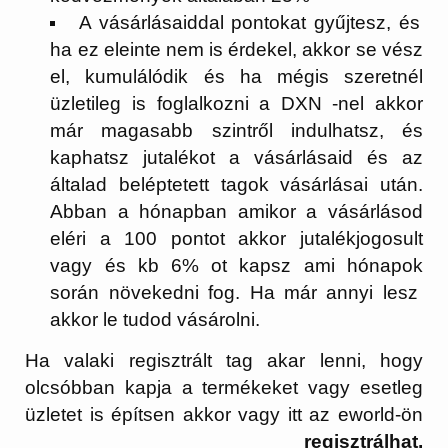
A vásárlásaiddal pontokat gyűjtesz, és
ha ez eleinte nem is érdekel, akkor se vész
el, kumulálódik és ha mégis szeretnél
üzletileg is foglalkozni a DXN -nel akkor
már magasabb szintről indulhatsz, és
kaphatsz jutalékot a vásárlásaid és az
általad beléptetett tagok vásárlásai után.
Abban a hónapban amikor a vásárlásod
eléri a 100 pontot akkor jutalékjogosult
vagy és kb 6% ot kapsz ami hónapok
során növekedni fog. Ha már annyi lesz
akkor le tudod vásárolni.
Ha valaki regisztrált tag akar lenni, hogy
olcsóbban kapja a termékeket vagy esetleg
üzletet is építsen akkor vagy itt az eworld-ön
regisztrálhat,