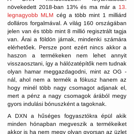
növekedett 2018-ban 13% és ma már a
13.
legnagyobb MLM
cég a több mint 1 milliárd
dolláros forgalmával. A világ 160 országában
jelen van és több mint 8 millió regisztrált tagja
van. Árai a földön járnak, mindenki számára
elérhetőek. Persze pont ezért nincs akkor a
haszon a termékeken nem lehet annyit
visszaosztani, így a hálózatépítők nem tudnak
olyan hamar meggazdagodni, mint az OG -
nál, ahol nem a termék a fókusz hanem az
hogy minél több nagy csomagot adjanak el,
mert a pénz a nagy csomagok árából megy
gyors indulási bónuszként a tagoknak.
A DXN a hűséges fogyasztókra épül akik
minden hónapban megveszik a termékeiket
akkor is ha nem megy olyan gyorsan az üzlet