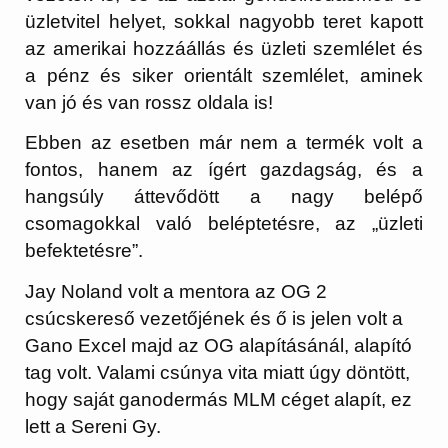
üzletvitel helyet, sokkal nagyobb teret kapott
az amerikai hozzáállás és üzleti szemlélet és
a pénz és siker orientált szemlélet, aminek
van jó és van rossz oldala is!
Ebben az esetben már nem a termék volt a
fontos, hanem az ígért gazdagság, és a
hangsúly áttevődött a nagy belépő
csomagokkal való beléptetésre, az „üzleti
befektetésre”.
Jay Noland volt a mentora az OG 2
csúcskereső vezetőjének és ő is jelen volt a
Gano Excel majd az OG alapításánál, alapító
tag volt. Valami csúnya vita miatt úgy döntött,
hogy saját ganodermás MLM céget alapít, ez
lett a Sereni Gy.