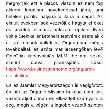
megnyitják ezt a piacot, viszont ez nem fog
akkora forgalom növekedéssel járni, ami
hirtelen pozitív pályára állítaná a céget. Az
elmúlt években sok vezetőjük hagyta el őket
és kezdtek el másik hálózatot építeni. Ilyen
volt a
Steinkeller Brothers testvérek esete akik
a top keresők voltak az Organo-ban mégis
továbbálltak az azóta már lecsengőben levő
OneCoin kriptovalutás MLM -be ami sokak
szerint durva piramisjáték. Lásd:
https://www.businessforhome.org/tag/aron-
steinkeller/
Ez az áramlat Magyarországon is végigfutott,
és bár az Organic Mission bukása után sok
vezető átjött onnan és elkezdett szárnyalni a
cég, mégis a végén a legtöbb vezető szintén