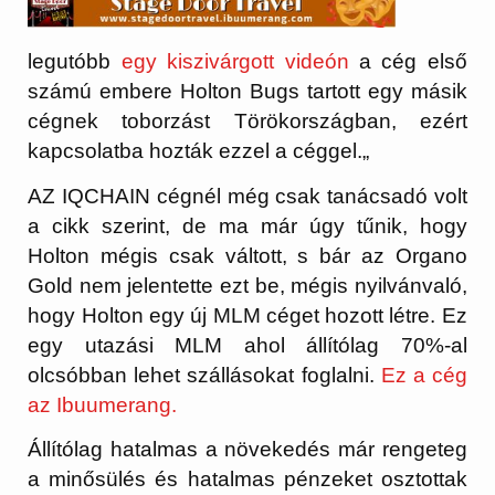
legutóbb
egy kiszivárgott videón
a cég első
számú embere Holton Bugs tartott egy másik
cégnek toborzást Törökországban, ezért
kapcsolatba hozták ezzel a céggel.
„
AZ IQCHAIN cégnél még csak tanácsadó volt
a cikk szerint, de ma már úgy tűnik, hogy
Holton mégis csak váltott, s bár az Organo
Gold nem jelentette ezt be, mégis nyilvánvaló,
hogy Holton egy új MLM céget hozott létre. Ez
egy utazási MLM ahol állítólag 70%-al
olcsóbban lehet szállásokat foglalni.
Ez a cég
az Ibuumerang.
Állítólag hatalmas a növekedés már rengeteg
a minősülés és hatalmas pénzeket osztottak