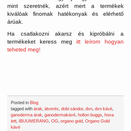
mint szeretnék, azért mert a termékek
kiválóak finomak hatékonyak és elérhető
árúak.
Ha csatlakozni akarsz és kipróbálni a
termékeket keress meg
itt leírom hogyan
teheted meg!
Posted in
Blog
tagged with
árak
,
átverés
,
dobi sándor
,
dxn
,
dxn kávé
,
ganoderma árak
,
ganodermakávé
,
holton buggs
,
hova
lett
,
IBUUMERANG
,
OG
,
organo gold
,
Organo Gold
kávé