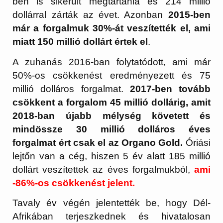
ben is sikerült megtartania és 214 millió
dollárral zárták az évet. Azonban
2015-ben
már a forgalmuk 30%-át veszítették el, ami
miatt 150 millió dollárt értek el
.
A zuhanás 2016-ban folytatódott, ami már
50%-os csökkenést eredményezett és 75
millió dolláros forgalmat.
2017-ben tovább
csökkent a forgalom 45 millió dollárig, amit
2018-ban újabb mélység követett és
mindössze 30 millió dolláros éves
forgalmat ért csak el az Organo Gold.
Óriási
lejtőn van a cég, hiszen 5 év alatt 185 millió
dollárt veszítettek az éves forgalmukból,
ami
-86%-os csökkenést jelent.
Tavaly év végén jelentették be, hogy Dél-
Afrikában terjeszkednek és hivatalosan