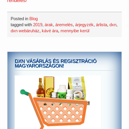
rendeles/
Posted in
Blog
tagged with
2019
,
árak
,
áremelés
,
árjegyzék
,
árlista
,
dxn
,
dxn webáruház
,
kávé ára
,
mennyibe kerül
DXN VÁSÁRLÁS ÉS REGISZTRÁCIÓ
MAGYARORSZÁGON!