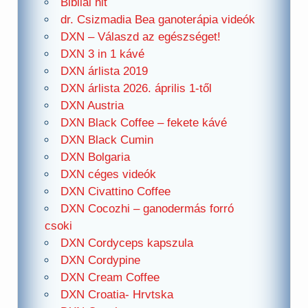
Bibliai hit
dr. Csizmadia Bea ganoterápia videók
DXN – Válaszd az egészséget!
DXN 3 in 1 kávé
DXN árlista 2019
DXN árlista 2026. április 1-től
DXN Austria
DXN Black Coffee – fekete kávé
DXN Black Cumin
DXN Bolgaria
DXN céges videók
DXN Civattino Coffee
DXN Cocozhi – ganodermás forró
csoki
DXN Cordyceps kapszula
DXN Cordypine
DXN Cream Coffee
DXN Croatia- Hrvtska