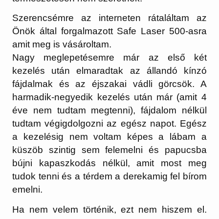
Szerencsémre az interneten rátaláltam az
Önök által forgalmazott Safe Laser 500-asra
amit meg is vásároltam.
Nagy meglepetésemre már az első két
kezelés után elmaradtak az állandó kínzó
fájdalmak és az éjszakai vádli görcsök. A
harmadik-negyedik kezelés után már (amit 4
éve nem tudtam megtenni), fájdalom nélkül
tudtam végigdolgozni az egész napot. Egész
a kezelésig nem voltam képes a lábam a
küszöb szintig sem felemelni és papucsba
bújni kapaszkodás nélkül, amit most meg
tudok tenni és a térdem a derekamig fel bírom
emelni.
Ha nem velem történik, ezt nem hiszem el.