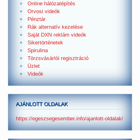
Online hálózatépítés
Orvosi videók
Pénztár
Rák alternatív kezelése
Saját DXN reklám videók
Sikertörténetek
Spirulina
Törzsvásárlói regisztráció
Üzlet
Videók
AJÁNLOTT OLDALAK
https://egeszsegesember.info/ajanlott-oldalak/