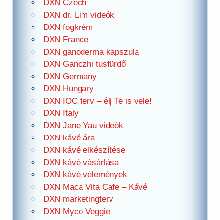
DXN Czech
DXN dr. Lim videók
DXN fogkrém
DXN France
DXN ganoderma kapszula
DXN Ganozhi tusfürdő
DXN Germany
DXN Hungary
DXN IOC terv – élj Te is vele!
DXN Italy
DXN Jane Yau videók
DXN kávé ára
DXN kávé elkészítése
DXN kávé vásárlása
DXN kávé vélemények
DXN Maca Vita Cafe – Kávé
DXN marketingterv
DXN Myco Veggie