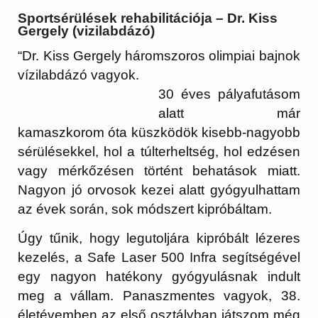
Sportsérülések rehabilitációja – Dr. Kiss
Gergely (vizilabdázó)
“Dr. Kiss Gergely háromszoros olimpiai bajnok
vízilabdázó vagyok.
30 éves pályafutásom
alatt már
kamaszkorom óta küszködök kisebb-nagyobb
sérülésekkel, hol a túlterheltség, hol edzésen
vagy mérkőzésen történt behatások miatt.
Nagyon jó orvosok kezei alatt gyógyulhattam
az évek során, sok módszert kipróbáltam.
Úgy tűnik, hogy legutoljára kipróbált lézeres
kezelés, a Safe Laser 500 Infra segítségével
egy nagyon hatékony gyógyulásnak indult
meg a vállam. Panaszmentes vagyok, 38.
életévemben az első osztályban játszom még