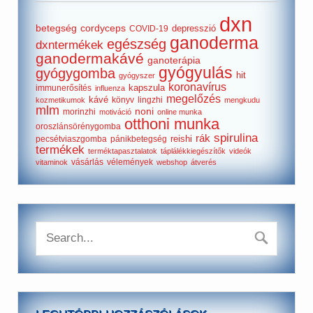
dxn
betegség
cordyceps
depresszió
COVID-19
ganoderma
egészség
dxntermékek
ganodermakávé
ganoterápia
gyógyulás
gyógygomba
hit
gyógyszer
koronavírus
kapszula
immunerősítés
influenza
megelőzés
kávé
könyv
lingzhi
kozmetikumok
mengkudu
mlm
noni
morinzhi
motiváció
online munka
otthoni munka
oroszlánsörénygomba
spirulina
rák
reishi
pecsétviaszgomba
pánikbetegség
termékek
terméktapasztalatok
táplálékkiegészítők
videók
vásárlás
vélemények
vitaminok
webshop
átverés