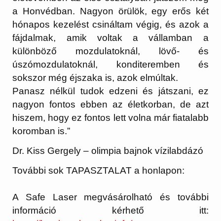
a Honvédban. Nagyon örülök, egy erős két
hónapos kezelést csináltam végig, és azok a
fájdalmak, amik voltak a vállamban a
különböző mozdulatoknál, lövő- és
úszómozdulatoknál, konditeremben és
sokszor még éjszaka is, azok elmúltak.
Panasz nélkül tudok edzeni és játszani, ez
nagyon fontos ebben az életkorban, de azt
hiszem, hogy ez fontos lett volna már fiatalabb
koromban is.”
Dr. Kiss Gergely – olimpia bajnok vízilabdázó
További sok TAPASZTALAT a honlapon:
A Safe Laser megvásárolható és további
információ kérhető itt: