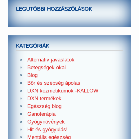
LEGUTÓBBI HOZZÁSZÓLÁSOK
KATEGÓRIÁK
Alternativ javaslatok
Betegségek okai
Blog
Bőr és szépség ápolás
DXN kozmetikumok -KALLOW
DXN termékek
Egészség blog
Ganoterápia
Gyógynövények
Hit és gyógyulás!
Mentális egészség