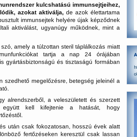
mmunrendszer kulcshatású immunsejtjeihez,
ódik, azokat aktiválja,
de azok élettartama
lpusztult immunsejtek helyére újak képződnek
tali aktiválást, ugyanúgy működnek, mint a
ó, amely a túlzottan steril táplálkozás miatt
mmunfunkciókat tartja a nap 24 órájában
A
is gyártásbiztonságú és tisztaságú formában
h
o
n szedhető megelőzésre, betegség jeleinél a
ató.
 alrendszerből, a veleszületett és szerzett
 együtt kell kifejtenie a hatását, hogy
tőzéstől.
és után csak fokozatosan, hosszú évek alatt
lönböző fertőzéseken keresztül csak lassan