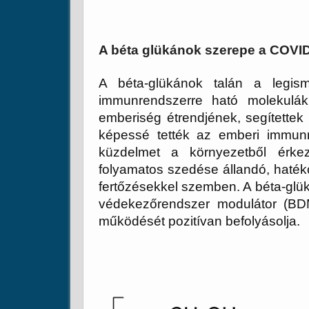
A béta glükánok szerepe a COVID
A béta-glükánok talán a legism
immunrendszerre ható molekulák
emberiség étrendjének, segítette
képessé tették az emberi immunr
küzdelmet a környezetből érke
folyamatos szedése állandó, hatéko
fertőzésekkel szemben. A béta-glü
védekezőrendszer modulátor (BD
működését pozitívan befolyásolja.