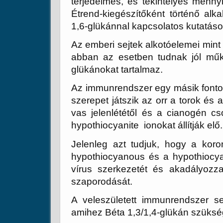
terjedelmes, és tekintélyes mennyi
Étrend-kiegészítőként történő alk
1,6-glükánnal kapcsolatos kutatás
Az emberi sejtek alkotóelemei mint
abban az esetben tudnak jól műk
glükánokat tartalmaz.
Az immunrendszer egy másik fontos
szerepet játszik az orr a torok és
vas jelenlététől és a cianogén c
hypothiocyanite ionokat állítják elő.
Jelenleg azt tudjuk, hogy a koro
hypothiocyanous és a hypothiocya
vírus szerkezetét és akadályozz
szaporodását.
A veleszületett immunrendszer sej
amihez Béta 1,3/1,4-glükán szüksé