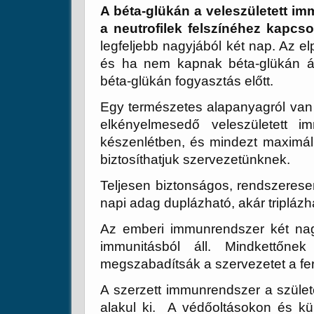
A béta-glükán a veleszületett i
a neutrofilek felszínéhez kapcsol
legfeljebb nagyjából két nap. Az e
és ha nem kapnak béta-glükán ál
béta-glükán fogyasztás előtt.
Egy természetes alapanyagról van sz
elkényelmesedő veleszületett i
készenlétben, és mindezt maximál
biztosíthatjuk szervezetünknek.
Teljesen biztonságos, rendszerese
napi adag duplázható, akár triplázh
Az emberi immunrendszer két nagy
immunitásból áll. Mindkettőnek
megszabadítsák a szervezetet a fer
A szerzett immunrendszer a szület
alakul ki. A védőoltásokon és kü