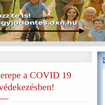
D
zerepe a COVID 19
 védekezésben!
neteam