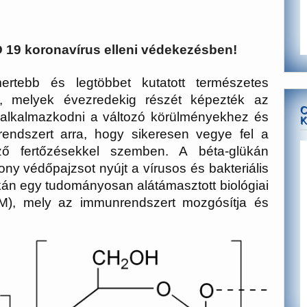
 19 koronavírus elleni védekezésben!
ertebb és legtöbbet kutatott természetes
, melyek évezredekig részét képezték az
C
k alkalmazkodni a változó körülményekhez és
K
endszert arra, hogy sikeresen vegye fel a
ző fertőzésekkel szemben. A béta-glükán
ny védőpajzsot nyújt a vírusos és bakteriális
kán egy tudományosan alátámasztott biológiai
M), mely az immunrendszert mozgósítja és