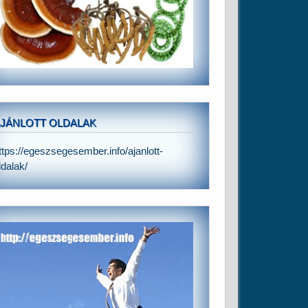
JÁNLOTT OLDALAK
ttps://egeszsegesember.info/ajanlott-
ldalak/