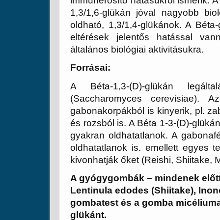
immunerősítő hatásukról ismerik. A 
1,3/1,6-glükán jóval nagyobb bioló
oldható, 1,3/1,4-glükánok. A Béta-
eltérések jelentős hatással va
általános biológiai aktivitásukra.
Forrásai:
A Béta-1,3-(D)-glükán legált
(Saccharomyces cerevisiae). A
gabonakorpákból is kinyerik, pl. z
és rozsból is. A Béta 1-3-(D)-glüká
gyakran oldhatatlanok. A gabonafé
oldhatatlanok is. emellett egyes t
kivonhatják őket (Reishi, Shiitake, 
A gyógygombák – mindenek előtt
Lentinula edodes (Shiitake), Ino
gombatest és a gomba micéliuma i
glükánt.