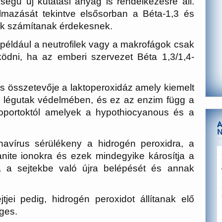
ségű új kutatási anyag is rendelkezésre áll.
almazását tekintve elsősorban a Béta-1,3 és
ok számítanak érdekesnek.
 például a neutrofilek vagy a makrofágok csak
ödni, ha az emberi szervezet Béta 1,3/1,4-
 összetevője a laktoperoxidáz amely kiemelt
 a légutak védelmében, és ez az enzim függ a
soportoktól amelyek a hypothiocyanous és a
A
navírus sérülékeny a hidrogén peroxidra, a
nite ionokra és ezek mindegyike károsítja a
a a sejtekbe való újra belépését és annak
tjei pedig, hidrogén peroxidot állítanak elő
ges.