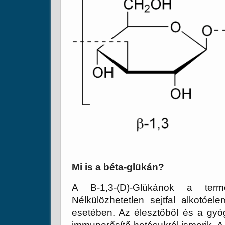
Mi is a béta-glükán?
A B-1,3-(D)-Glükánok a termé
Nélkülözhetetlen sejtfal alkotó
esetében. Az élesztőből és a gyó