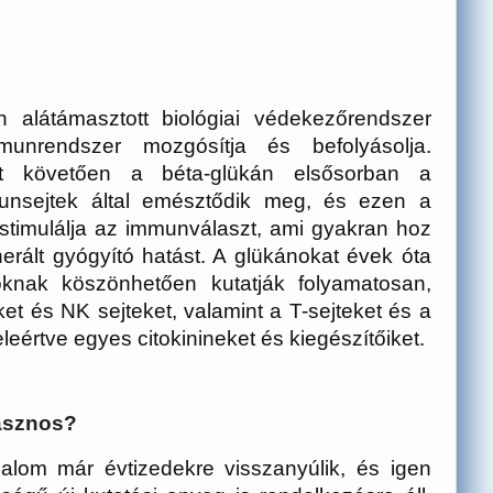
alátámasztott biológiai védekezőrendszer
nrendszer mozgósítja és befolyásolja.
ást követően a béta-glükán elsősorban a
unsejtek által emésztődik meg, és ezen a
 stimulálja az immunválaszt, ami gyakran hoz
nerált gyógyító hatást. A glükánokat évek óta
knak köszönhetően kutatják folyamatosan,
t és NK sejteket, valamint a T-sejteket és a
eleértve egyes citokinineket és kiegészítőiket.
hasznos?
dalom már évtizedekre visszanyúlik, és igen