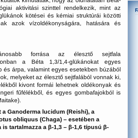
kutatók kimutatták, hogy az oldhatatlan Béta-
giai aktivitási szinttel rendelkezik, mint az
glükánok kötései és kémiai struktúrái közötti
nnak azok vízoldékonyságára, hatására és
alánosabb forrása az élesztő sejtfala
zonban a Béta 1,3/1,4-glükánokat egyes
ab és árpa, valamint egyes esetekben búzából
nok, melyeket az élesztő sejtfalából vonnak ki,
lékből kivont formái lehetnek oldékonyak és
engeri fűfélékből, és egyes gombafajokból is
Maitake).
 a Ganoderma lucidum (Reishi), a
notus obliquus (Chaga) – esetében a
s tartalmazza a β-1,3 – β-1,6 típusú β-