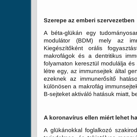
Szerepe az emberi szervezetben
A béta-glükán egy tudományosan 
modulátor (BDM) mely az immu
Kiegészítőként orális fogyaszt
makrofágok és a dentritikus imm
folyamaton keresztül modulálja és
létre egy, az immunsejtek által ge
ezeknek az immunerősítő hatáso
különösen a makrofág immunsejteke
B-sejteket aktiváló hatásuk miatt, b
A koronavírus ellen miért lehet 
A glükánokkal foglalkozó szakiro