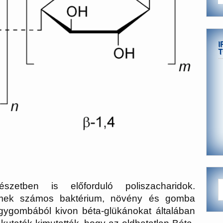
I
T
szetben is előforduló poliszacharidok.
elemek számos baktérium, növény és gomba
gygombából kivon béta-glükánokat általában