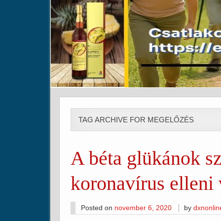
TAG ARCHIVE FOR MEGELŐZÉS
A béta glükánok s
koronavírus elleni
Posted on
november 6, 2020
by
dxnonli