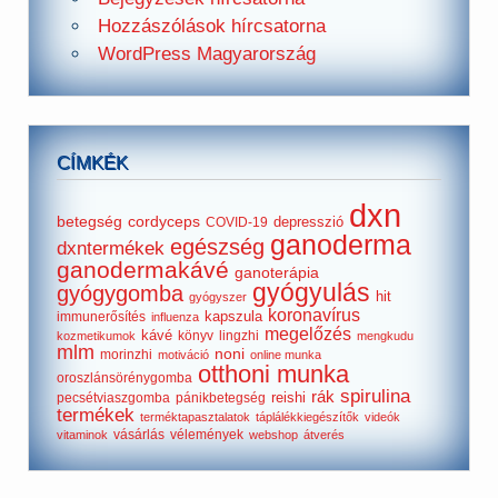
Hozzászólások hírcsatorna
WordPress Magyarország
CÍMKÉK
dxn
betegség
cordyceps
depresszió
COVID-19
ganoderma
egészség
dxntermékek
ganodermakávé
ganoterápia
gyógyulás
gyógygomba
hit
gyógyszer
koronavírus
kapszula
immunerősítés
influenza
megelőzés
kávé
könyv
lingzhi
kozmetikumok
mengkudu
mlm
noni
morinzhi
motiváció
online munka
otthoni munka
oroszlánsörénygomba
spirulina
rák
reishi
pecsétviaszgomba
pánikbetegség
termékek
terméktapasztalatok
táplálékkiegészítők
videók
vásárlás
vélemények
vitaminok
webshop
átverés