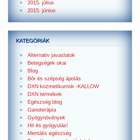
2015. július
2015. június
KATEGÓRIÁK
Alternativ javaslatok
Betegségek okai
Blog
Bőr és szépség ápolás
DXN kozmetikumok -KALLOW
DXN termékek
Egészség blog
Ganoterápia
Gyógynövények
Hit és gyógyulás!
Mentális egészség