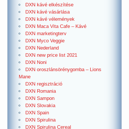
DXN kávé elkészítése
DXN kávé vásárlása
DXN kávé vélemények
DXN Maca Vita Cafe – Kávé
DXN marketingterv
DXN Myco Veggie
DXN Nederland
DXN new price list 2021
DXN Noni
DXN oroszlánsörénygomba – Lions
Mane
DXN regisztráció
DXN Romania
DXN Sampon
DXN Slovakia
DXN Spain
DXN Spirulina
DXN Spirulina Cereal