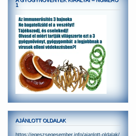
A GYÓGYNÖVÉNYEK KIRÁLYAI – NUMERO
1
AJÁNLOTT OLDALAK
https://egeszsegesember.info/ajanlott-oldalak/