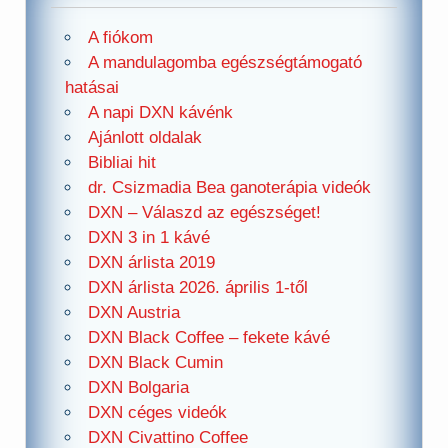
A fiókom
A mandulagomba egészségtámogató
hatásai
A napi DXN kávénk
Ajánlott oldalak
Bibliai hit
dr. Csizmadia Bea ganoterápia videók
DXN – Válaszd az egészséget!
DXN 3 in 1 kávé
DXN árlista 2019
DXN árlista 2026. április 1-től
DXN Austria
DXN Black Coffee – fekete kávé
DXN Black Cumin
DXN Bolgaria
DXN céges videók
DXN Civattino Coffee