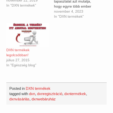
november 22, 2019
tapasztalat azt mutatja,
In "DXN termékek"
hogy egyre több ember
szeretné megvenni a DXN
november 4, 2023
termékeket, de valahogy a
In "DXN termékek"
regisztráció vagy
bonyolult, vagy
egyszerűen félnek
adatokat megadni az
emberek. Pedig roppant
egyszerű, egyértelmű, és
DXN termékek
semmilyen
legolcsóbban!
kötelezettséggel nem jár.
július 27, 2015
Nincs havi kötelező
In "Egészség blog"
vásárlás, nem vonják le
a…
Posted in
DXN termékek
tagged with
dxn
,
dxnregisztráció
,
dxntermékek
,
dxnvásárlás
,
dxnwebáruház