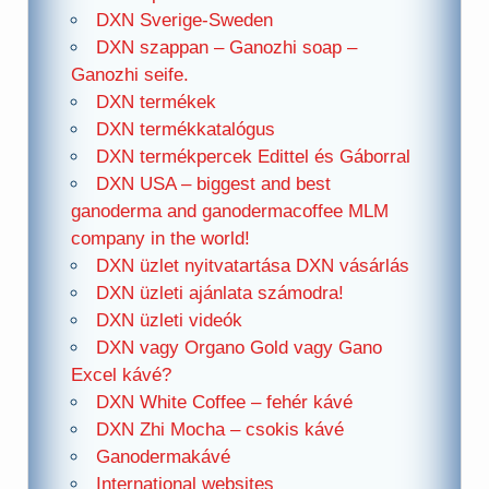
DXN Sverige-Sweden
DXN szappan – Ganozhi soap –
Ganozhi seife.
DXN termékek
DXN termékkatalógus
DXN termékpercek Edittel és Gáborral
DXN USA – biggest and best
ganoderma and ganodermacoffee MLM
company in the world!
DXN üzlet nyitvatartása DXN vásárlás
DXN üzleti ajánlata számodra!
DXN üzleti videók
DXN vagy Organo Gold vagy Gano
Excel kávé?
DXN White Coffee – fehér kávé
DXN Zhi Mocha – csokis kávé
Ganodermakávé
International websites