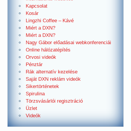
Kapcsolat
Kosár
Lingzhi Coffee – Kávé
Miért a DXN?
Miért a DXN?
Nagy Gábor előadásai webkonferenciái
Online hálózatépítés
Orvosi videók
Pénztár
Rák alternatív kezelése
Saját DXN reklám videók
Sikertörténetek
Spirulina
Törzsvásárlói regisztráció
Üzlet
Videók