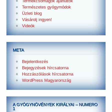
Termékcsomagok ajánlatok
Természetes gyógymódok
Üzleti blog
Vásárolj ingyen!
Videók
META
Bejelentkezés
Bejegyzések hírcsatorna
Hozzászólások hírcsatorna
WordPress Magyarország
A GYÓGYNÖVÉNYEK KIRÁLYAI – NUMERO
1