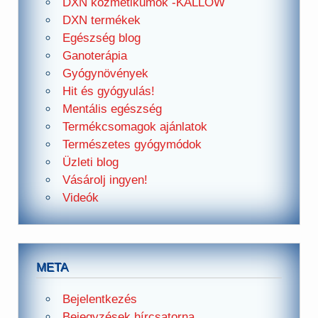
DXN kozmetikumok -KALLOW
DXN termékek
Egészség blog
Ganoterápia
Gyógynövények
Hit és gyógyulás!
Mentális egészség
Termékcsomagok ajánlatok
Természetes gyógymódok
Üzleti blog
Vásárolj ingyen!
Videók
META
Bejelentkezés
Bejegyzések hírcsatorna