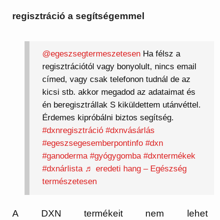
regisztráció a segítségemmel
@egeszsegtermeszetesen
Ha félsz a
regisztrációtól vagy bonyolult, nincs email
címed, vagy csak telefonon tudnál de az
kicsi stb. akkor megadod az adataimat és
én beregisztrállak S kiküldettem utánvéttel.
Érdemes kipróbálni biztos segítség.
#dxnregisztráció
#dxnvásárlás
#egeszsegesemberpontinfo
#dxn
#ganoderma
#gyógygomba
#dxntermékek
#dxnárlista
♬ eredeti hang – Egészség
természetesen
A DXN termékeit nem lehet