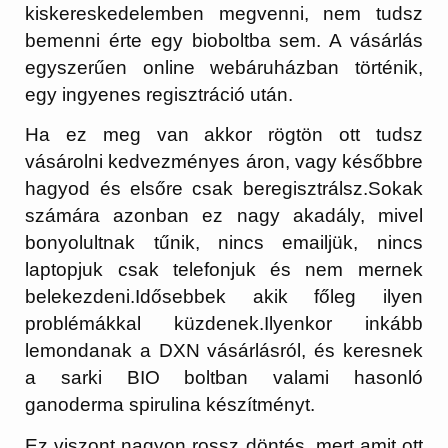
kiskereskedelemben megvenni, nem tudsz
bemenni érte egy bioboltba sem. A vásárlás
egyszerűen online webáruházban történik,
egy ingyenes regisztráció után.
Ha ez meg van akkor rögtön ott tudsz
vásárolni kedvezményes áron, vagy későbbre
hagyod és elsőre csak beregisztrálsz.Sokak
számára azonban ez nagy akadály, mivel
bonyolultnak tűnik, nincs emailjük, nincs
laptopjuk csak telefonjuk és nem mernek
belekezdeni.Idősebbek akik főleg ilyen
problémákkal küzdenek.Ilyenkor inkább
lemondanak a DXN vásárlásról, és keresnek
a sarki BIO boltban valami hasonló
ganoderma spirulina készítményt.
Ez viszont nagyon rossz döntés, mert amit ott