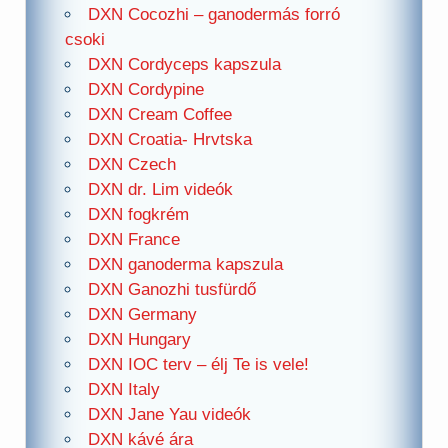
DXN Cocozhi – ganodermás forró
csoki
DXN Cordyceps kapszula
DXN Cordypine
DXN Cream Coffee
DXN Croatia- Hrvtska
DXN Czech
DXN dr. Lim videók
DXN fogkrém
DXN France
DXN ganoderma kapszula
DXN Ganozhi tusfürdő
DXN Germany
DXN Hungary
DXN IOC terv – élj Te is vele!
DXN Italy
DXN Jane Yau videók
DXN kávé ára