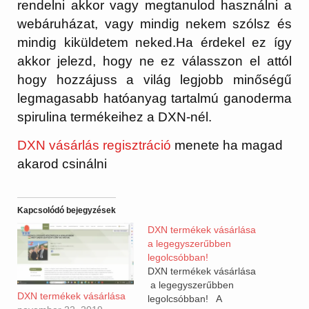
rendelni akkor vagy megtanulod használni a
webáruházat, vagy mindig nekem szólsz és
mindig kiküldetem neked.Ha érdekel ez így
akkor jelezd, hogy ne ez válasszon el attól
hogy hozzájuss a világ legjobb minőségű
legmagasabb hatóanyag tartalmú ganoderma
spirulina termékeihez a DXN-nél.
DXN vásárlás regisztráció
menete ha magad
akarod csinálni
Kapcsolódó bejegyzések
DXN termékek vásárlása
a legegyszerűbben
legolcsóbban!
DXN termékek vásárlása
a legegyszerűbben
DXN termékek vásárlása
legolcsóbban! A