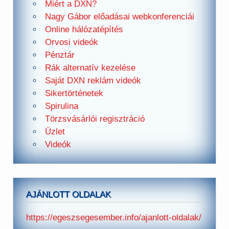
Miért a DXN?
Nagy Gábor előadásai webkonferenciái
Online hálózatépítés
Orvosi videók
Pénztár
Rák alternatív kezelése
Saját DXN reklám videók
Sikertörténetek
Spirulina
Törzsvásárlói regisztráció
Üzlet
Videók
AJÁNLOTT OLDALAK
https://egeszsegesember.info/ajanlott-oldalak/