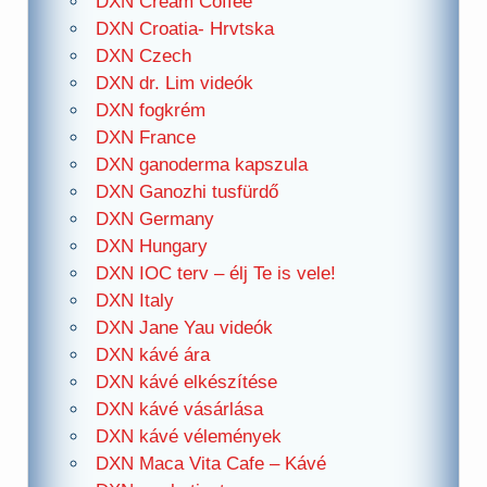
DXN Cream Coffee
DXN Croatia- Hrvtska
DXN Czech
DXN dr. Lim videók
DXN fogkrém
DXN France
DXN ganoderma kapszula
DXN Ganozhi tusfürdő
DXN Germany
DXN Hungary
DXN IOC terv – élj Te is vele!
DXN Italy
DXN Jane Yau videók
DXN kávé ára
DXN kávé elkészítése
DXN kávé vásárlása
DXN kávé vélemények
DXN Maca Vita Cafe – Kávé