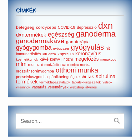
CÍMKÉK
dxn
betegség
cordyceps
depresszió
COVID-19
ganoderma
egészség
dxntermékek
ganodermakávé
ganoterápia
gyógyulás
gyógygomba
hit
gyógyszer
koronavírus
kapszula
immunerősítés
influenza
megelőzés
kávé
könyv
lingzhi
kozmetikumok
mengkudu
mlm
noni
morinzhi
motiváció
online munka
otthoni munka
oroszlánsörénygomba
spirulina
rák
reishi
pecsétviaszgomba
pánikbetegség
termékek
terméktapasztalatok
táplálékkiegészítők
videók
vásárlás
vélemények
vitaminok
webshop
átverés