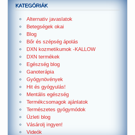
KATEGÓRIÁK
Alternativ javaslatok
Betegségek okai
Blog
Bőr és szépség ápolás
DXN kozmetikumok -KALLOW
DXN termékek
Egészség blog
Ganoterápia
Gyógynövények
Hit és gyógyulás!
Mentális egészség
Termékcsomagok ajánlatok
Természetes gyógymódok
Üzleti blog
Vásárolj ingyen!
Videók