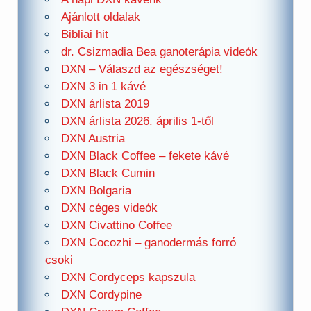
Ajánlott oldalak
Bibliai hit
dr. Csizmadia Bea ganoterápia videók
DXN – Válaszd az egészséget!
DXN 3 in 1 kávé
DXN árlista 2019
DXN árlista 2026. április 1-től
DXN Austria
DXN Black Coffee – fekete kávé
DXN Black Cumin
DXN Bolgaria
DXN céges videók
DXN Civattino Coffee
DXN Cocozhi – ganodermás forró
csoki
DXN Cordyceps kapszula
DXN Cordypine