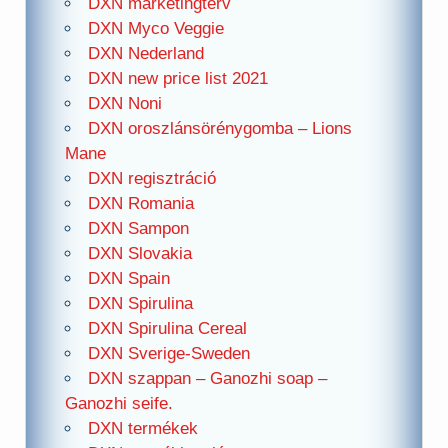
DXN marketingterv
DXN Myco Veggie
DXN Nederland
DXN new price list 2021
DXN Noni
DXN oroszlánsörénygomba – Lions
Mane
DXN regisztráció
DXN Romania
DXN Sampon
DXN Slovakia
DXN Spain
DXN Spirulina
DXN Spirulina Cereal
DXN Sverige-Sweden
DXN szappan – Ganozhi soap –
Ganozhi seife.
DXN termékek