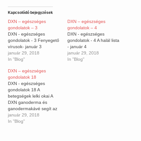
Kapcsolódó bejegyzések
DXN – egészséges
DXN – egészséges
gondolatok – 3
gondolatok – 4
DXN - egészséges
DXN - egészséges
gondolatok - 3 Fenyegető
gondolatok - 4 A halál lista
vírusok- január 3
- január 4
január 29, 2018
január 29, 2018
In "Blog"
In "Blog"
DXN – egészséges
gondolatok 18
DXN - egészséges
gondolatok 18 A
betegségek lelki okai A
DXN ganoderma és
ganodermakávé segít az
egészségben a
január 29, 2018
motivációban és az
In "Blog"
otthoni munkában.