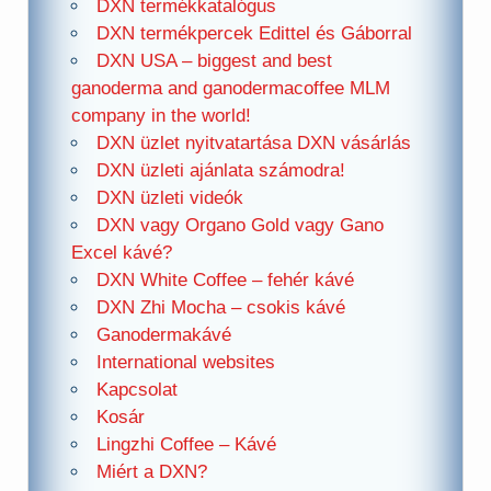
DXN termékkatalógus
DXN termékpercek Edittel és Gáborral
DXN USA – biggest and best
ganoderma and ganodermacoffee MLM
company in the world!
DXN üzlet nyitvatartása DXN vásárlás
DXN üzleti ajánlata számodra!
DXN üzleti videók
DXN vagy Organo Gold vagy Gano
Excel kávé?
DXN White Coffee – fehér kávé
DXN Zhi Mocha – csokis kávé
Ganodermakávé
International websites
Kapcsolat
Kosár
Lingzhi Coffee – Kávé
Miért a DXN?