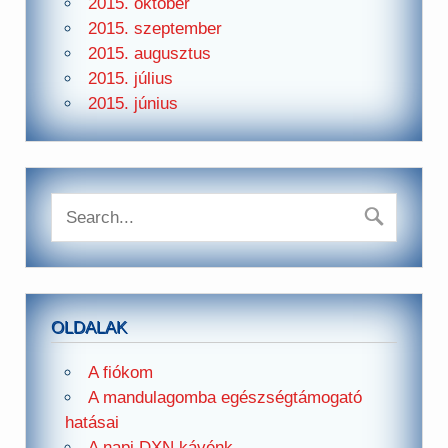
2015. október
2015. szeptember
2015. augusztus
2015. július
2015. június
OLDALAK
A fiókom
A mandulagomba egészségtámogató
hatásai
A napi DXN kávénk