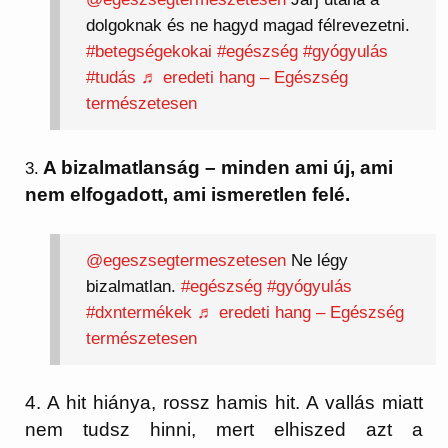
dolgoknak és ne hagyd magad félrevezetni.
#betegségekokai
#egészség
#gyógyulás
#tudás
♬ eredeti hang – Egészség
természetesen
A bizalmatlanság – minden ami új, ami
3.
nem elfogadott, ami ismeretlen felé.
@egeszsegtermeszetesen
Ne légy
bizalmatlan.
#egészség
#gyógyulás
#dxntermékek
♬ eredeti hang – Egészség
természetesen
4. A hit hiánya, rossz hamis hit. A vallás miatt
nem tudsz hinni, mert elhiszed azt a