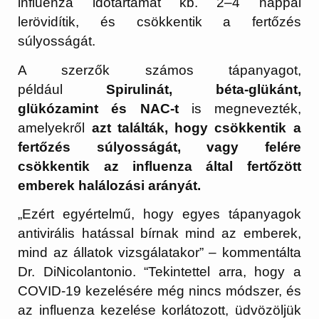
influenza időtartamát kb. 2–4 nappal
lerövidítik, és csökkentik a fertőzés
súlyosságát.
A szerzők számos tápanyagot,
például
Spirulinát, béta-glükánt,
glükózamint és NAC-t
is megnevezték,
amelyekről
azt találták, hogy csökkentik a
fertőzés súlyosságát, vagy felére
csökkentik az influenza által fertőzött
emberek halálozási arányát.
„Ezért egyértelmű, hogy egyes tápanyagok
antivirális hatással bírnak mind az emberek,
mind az állatok vizsgálatakor” – kommentálta
Dr. DiNicolantonio. “Tekintettel arra, hogy a
COVID-19 kezelésére még nincs módszer, és
az influenza kezelése korlátozott, üdvözöljük