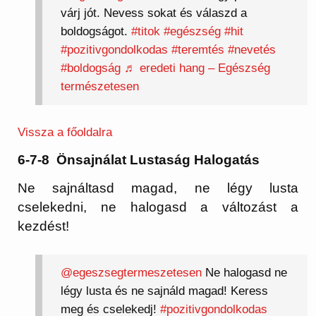
várj jót. Nevess sokat és válaszd a
boldogságot.
#titok
#egészség
#hit
#pozitivgondolkodas
#teremtés
#nevetés
#boldogság
♬ eredeti hang – Egészség
természetesen
Vissza a főoldalra
6-7-8 Önsajnálat Lustaság Halogatás
Ne sajnáltasd magad, ne légy lusta
cselekedni, ne halogasd a változást a
kezdést!
@egeszsegtermeszetesen
Ne halogasd ne
légy lusta és ne sajnáld magad! Keress
meg és cselekedj!
#pozitivgondolkodas