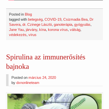
Posted in
Blog
tagged with
betegség
,
COVID-19
,
Csizmadia Bea
,
Dr
Savera
,
dr. Czinege László
,
ganoterápia
,
gyógyulás
,
Jane Yau
,
járvány
,
kína
,
korona vírus
,
válság
,
védekezés
,
vírus
Spirulina az immunerősítés
bajnoka
Posted on
március 24, 2020
by
dxnonlineteam