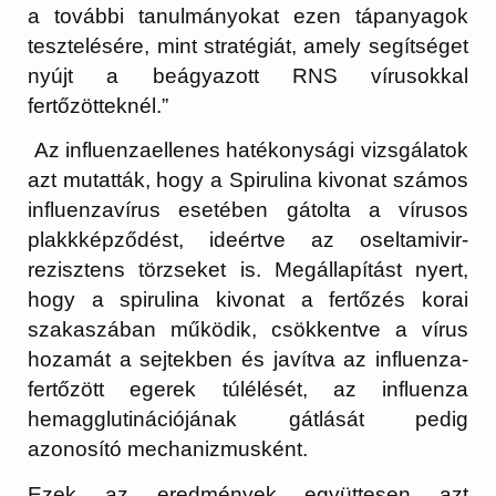
a további tanulmányokat ezen tápanyagok
tesztelésére, mint stratégiát, amely segítséget
nyújt a beágyazott RNS vírusokkal
fertőzötteknél.”
Az influenzaellenes hatékonysági vizsgálatok
azt mutatták, hogy a Spirulina kivonat számos
influenzavírus esetében gátolta a vírusos
plakkképződést, ideértve az oseltamivir-
rezisztens törzseket is. Megállapítást nyert,
hogy a spirulina kivonat a fertőzés korai
szakaszában működik, csökkentve a vírus
hozamát a sejtekben és javítva az influenza-
fertőzött egerek túlélését, az influenza
hemagglutinációjának gátlását pedig
azonosító mechanizmusként.
Ezek az eredmények együttesen azt