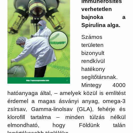
immunerősítés
verhetetlen
bajnoka a
Spirulina alga.
Számos
területen
bizonyult
rendkívül
hatékony
segítőtársnak.
Mintegy 4000
hatóanyaga által, – amelyek közül is említést
érdemel a magas ásványi anyag, omega-3
zsírsav, Gamma-linolsav (GLA), fehérje és
klorofill tartalma – minden túlzás nélkül
elmondható, hogy Földünk talán