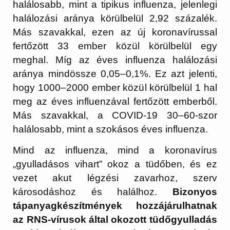
halálosabb, mint a tipikus influenza, jelenlegi
halálozási aránya körülbelül 2,92 százalék.
Más szavakkal, ezen az új koronavírussal
fertőzött 33 ember közül körülbelül egy
meghal. Míg az éves influenza halálozási
aránya mindössze 0,05–0,1%. Ez azt jelenti,
hogy 1000–2000 ember közül körülbelül 1 hal
meg az éves influenzával fertőzött emberből.
Más szavakkal, a COVID-19 30–60-szor
halálosabb, mint a szokásos éves influenza.
Mind az influenza, mind a koronavírus
„gyulladásos vihart” okoz a tüdőben, és ez
vezet akut légzési zavarhoz, szerv
károsodáshoz és halálhoz.
Bizonyos
tápanyagkészítmények hozzájárulhatnak
az RNS-vírusok által okozott tüdőgyulladás