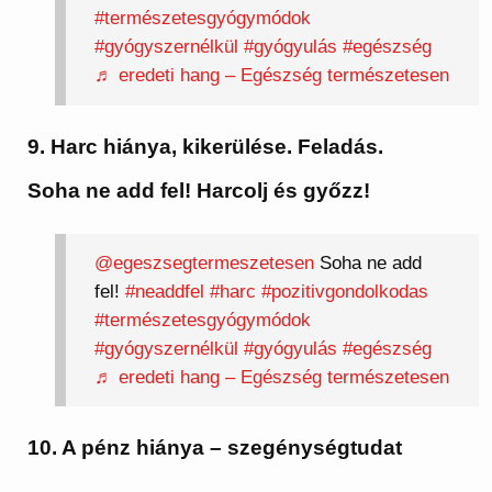
#természetesgyógymódok
#gyógyszernélkül
#gyógyulás
#egészség
♬ eredeti hang – Egészség természetesen
9. Harc hiánya, kikerülése. Feladás.
Soha ne add fel! Harcolj és győzz!
@egeszsegtermeszetesen
Soha ne add
fel!
#neaddfel
#harc
#pozitivgondolkodas
#természetesgyógymódok
#gyógyszernélkül
#gyógyulás
#egészség
♬ eredeti hang – Egészség természetesen
10. A pénz hiánya – szegénységtudat