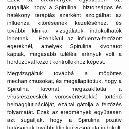
sugallják, hogy a Spirulina biztonságos és
hatékony terápiás szerként szolgálhat az
influenza kitöréseinek kezeléséhez, és
további klinikai vizsgálatok indokolhatók
lehetnek. Ezenkívül az influenza-fertőzött
egereknél, amelyek Spirulina kivonatot
kaptak, magasabb túlélési arányuk volt a
hordozóval kezelt kontrollokhoz képest.
Megvizsgáltuk továbbá a mögöttes
mechanizmusokat, és megállapítottuk, hogy a
Spirulina kivonat megszakította a
vírusrészecskék vörösvértestekké történő
hemagglutinációját, ezáltal gátolja a fertőzés
folyamatát. Ezek az eredmények együttesen
azt sugallják, hogy a Spirulina pozitív
hatásainak további klinikai vizsgálata indokolt,