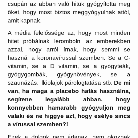
csupán az abban való hitük gyógyította meg
őket, hogy most biztos meggyógyulnak attól,
amit kapnak.
A média felelőssége az, hogy most minden
hitet próbálnak lerombolni az emberekben
azzal, hogy arról írnak, hogy semmi se
használ a koronavírussal szemben. Se a C-
vitamin, se a D vitamin, se a gyógyteák,
gyógygombák, gyógynövények, se a
szaunázás, illóolajok párologtatása stb.
De mi
van, ha maga a placebo hatás használna,
segítene legalább abban, hogy
könnyebben hamarabb gyógyuljon meg
valaki és ne higgye azt, hogy esélye sincs
a vírussal szemben?!
Ezek a dolgok nem ártanak, nem okoznak