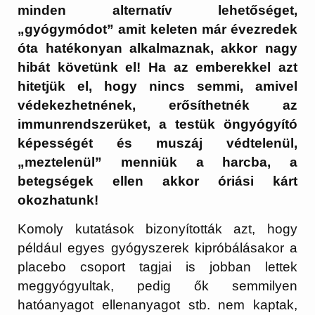
minden alternatív lehetőséget,
„gyógymódot” amit keleten már évezredek
óta hatékonyan alkalmaznak, akkor nagy
hibát követünk el! Ha az emberekkel azt
hitetjük el, hogy nincs semmi, amivel
védekezhetnének, erősíthetnék az
immunrendszerüket, a testük öngyógyító
képességét és muszáj védtelenül,
„meztelenül” menniük a harcba, a
betegségek ellen akkor óriási kárt
okozhatunk!
Komoly kutatások bizonyították azt, hogy
például egyes gyógyszerek kipróbálásakor a
placebo csoport tagjai is jobban lettek
meggyógyultak, pedig ők semmilyen
hatóanyagot ellenanyagot stb. nem kaptak,