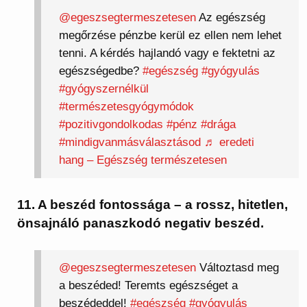
@egeszsegtermeszetesen
Az egészség
megőrzése pénzbe kerül ez ellen nem lehet
tenni. A kérdés hajlandó vagy e fektetni az
egészségedbe?
#egészség
#gyógyulás
#gyógyszernélkül
#természetesgyógymódok
#pozitivgondolkodas
#pénz
#drága
#mindigvanmásválasztásod
♬ eredeti
hang – Egészség természetesen
11. A beszéd fontossága – a rossz, hitetlen,
önsajnáló panaszkodó negativ beszéd.
@egeszsegtermeszetesen
Változtasd meg
a beszéded! Teremts egészséget a
beszédeddel!
#egészség
#gyógyulás