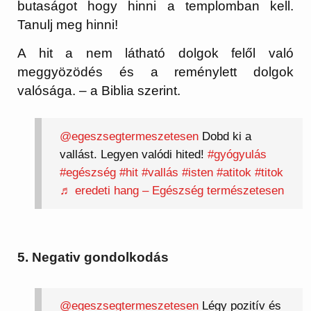
butaságot hogy hinni a templomban kell.
Tanulj meg hinni!
A hit a nem látható dolgok felől való
meggyözödés és a reménylett dolgok
valósága. – a Biblia szerint.
@egeszsegtermeszetesen
Dobd ki a
vallást. Legyen valódi hited!
#gyógyulás
#egészség
#hit
#vallás
#isten
#atitok
#titok
♬ eredeti hang – Egészség természetesen
5. Negativ gondolkodás
@egeszsegtermeszetesen
Légy pozitív és