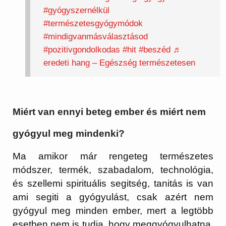
#gyógyszernélkül
#természetesgyógymódok
#mindigvanmásválasztásod
#pozitivgondolkodas
#hit
#beszéd
♬
eredeti hang – Egészség természetesen
Miért van ennyi beteg ember és miért nem
gyógyul meg mindenki?
Ma amikor már rengeteg természetes
módszer, termék, szabadalom, technológia,
és szellemi spirituális segitség, tanitás is van
ami segiti a gyógyulást, csak azért nem
gyógyul meg minden ember, mert a legtöbb
esetben nem is tudja, hogy meggyógyulhatna,