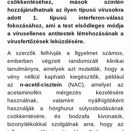
csökkentéséhez, mások szintén
hozzájárulhatnak az ilyen típusú vírusokra
adott 1. típusú interferon-válasz
fokozásához, ami a test elsődleges módja
a vírusellenes antitestek létrehozásának a
vírusfertőzések leküzdésére.
A szerzők felhívják a figyelmet számos,
emberben végzett randomizált klinikai
tanulmányra, amelyek azt mutatták, hogy a
vény nélkül kapható kiegészítők, például
az
n-acetil-cisztein
(NAC), amelyet az
acetaminofén mérgezés kezelésére
használnak, valamint nyálhígítóként
használják a hörghurut súlyosbodásának
csökkentésére, és bodzafa kivonatok,
bizonyítékokkal szolgálnak arra, hogy az