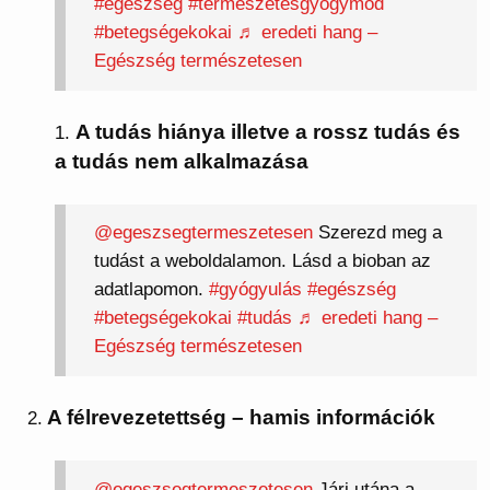
#egészség
#természetesgyógymód
#betegségekokai
♬ eredeti hang –
Egészség természetesen
A tudás hiánya illetve a rossz tudás és
a tudás nem alkalmazása
@egeszsegtermeszetesen
Szerezd meg a
tudást a weboldalamon. Lásd a bioban az
adatlapomon.
#gyógyulás
#egészség
#betegségekokai
#tudás
♬ eredeti hang –
Egészség természetesen
A félrevezetettség – hamis információk
2.
@egeszsegtermeszetesen
Járj utána a