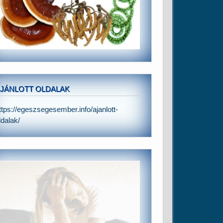
JÁNLOTT OLDALAK
ttps://egeszsegesember.info/ajanlott-
ldalak/