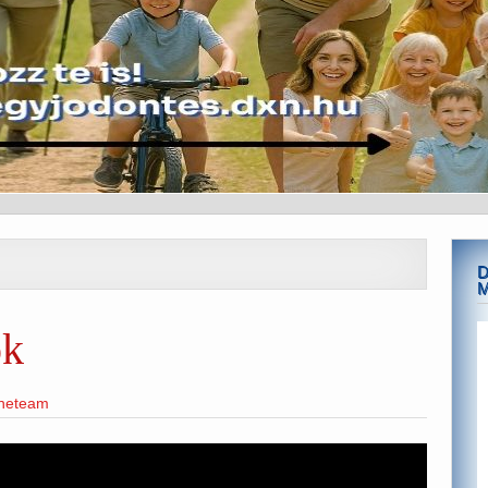
D
ók
ineteam