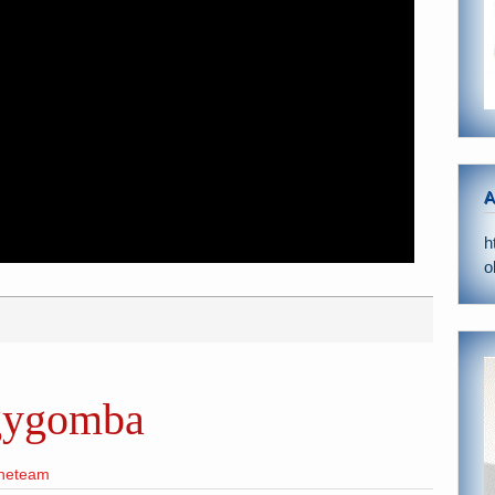
A
h
o
gygomba
ineteam