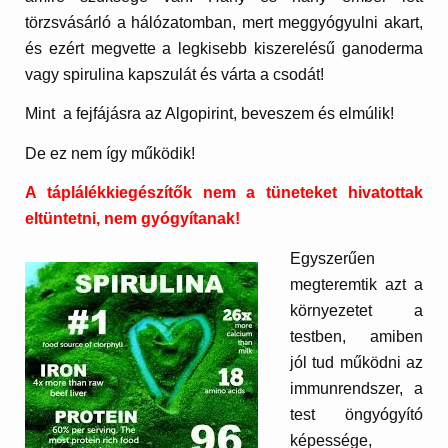
törzsvásárló a hálózatomban, mert meggyógyulni akart,
és ezért megvette a legkisebb kiszerelésű ganoderma
vagy spirulina kapszulát és várta a csodát!
Mint a fejfájásra az Algopirint, beveszem és elmúlik!
De ez nem így működik!
A táplálékkiegészítők nem a tüneteket hivatottak
eltüntetni, nem gyógyítanak!
Egyszerűen
megteremtik azt a
környezetet a
testben, amiben
jól tud működni az
immunrendszer, a
test öngyógyító
képessége,