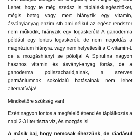
Lehet, hogy te még szedsz is táplálékkiegészítőket,
mégis beteg vagy, mert hiányzik egy vitamin,
ásványianyag enzim stb ami nélkül az egész rendszer
nem működik, hiányzik egy fogaskerék! A ganoderma
például egy fontos fogaskerék, de nem megoldás a
magnézium hiányra, vagy nem helyettesíti a C-vitamin-t,
de a mozgáshiányt se pótolja! A Spirulina nagyon
hasznos vitamin és ásványi-anyag forrás, de a
ganoderma poliszacharidjainak, a szerves
germániumnak sokoldalú hatásainak nem lehet
alternatívája!
Mindkettőre szükség van!
Ezért nagyon fontos a megfelelő étrend és táplálkozás a
napi 2-3 liter tiszta víz, és mozgás is!
A másik baj, hogy nemcsak éhezzünk, de ráadásul