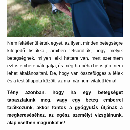
Nem feltétlenül értek egyet, az ilyen, minden betegségre
kiterjedő listákkal, amiben felsorolják, hogy melyik
betegségnek, milyen lelki háttere van, mert szerintem
ezt is embere válogatja, és még ha néha be is jön, nem
lehet általánosítani. De, hogy van összefüggés a lélek
és a test állapota között, az ma már nem vitatott téma!
Tény azonban, hogy ha egy betegséget
tapasztalunk meg, vagy egy beteg emberrel
találkozunk, akkor fontos a gyógyulás útjának a
megkereséséhez, az egész személyt vizsgálnunk,
alap esetben magunkat is!