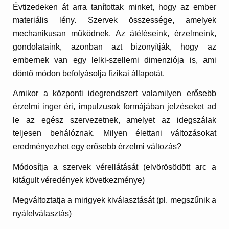
Évtizedeken át arra tanítottak minket, hogy az ember
materiális lény. Szervek összessége, amelyek
mechanikusan működnek. Az átéléseink, érzelmeink,
gondolataink, azonban azt bizonyítják, hogy az
embernek van egy lelki-szellemi dimenziója is, ami
döntő módon befolyásolja fizikai állapotát.
Amikor a központi idegrendszert valamilyen erősebb
érzelmi inger éri, impulzusok formájában jelzéseket ad
le az egész szervezetnek, amelyet az idegszálak
teljesen behálóznak. Milyen élettani változásokat
eredményezhet egy erősebb érzelmi változás?
Módosítja a szervek vérellátását (elvörösödött arc a
kitágult véredények következménye)
Megváltoztatja a mirigyek kiválasztását (pl. megszűnik a
nyálelválasztás)