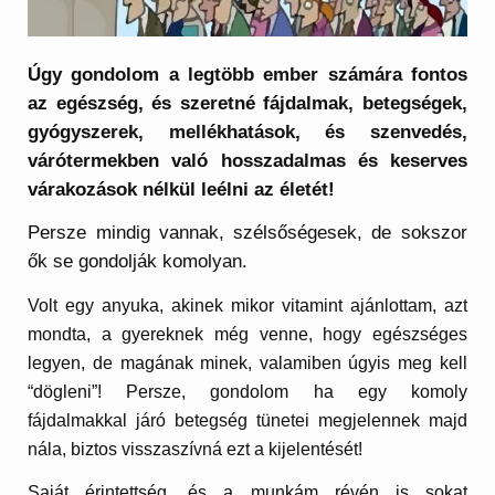
Úgy gondolom a legtöbb ember számára fontos
az egészség, és szeretné fájdalmak, betegségek,
gyógyszerek, mellékhatások, és szenvedés,
várótermekben való hosszadalmas és keserves
várakozások nélkül leélni az életét!
Persze mindig vannak, szélsőségesek, de sokszor
ők se gondolják komolyan.
Volt egy anyuka, akinek mikor vitamint ajánlottam, azt
mondta, a gyereknek még venne, hogy egészséges
legyen, de magának minek, valamiben úgyis meg kell
“dögleni”! Persze, gondolom ha egy komoly
fájdalmakkal járó betegség tünetei megjelennek majd
nála, biztos visszaszívná ezt a kijelentését!
Saját érintettség, és a munkám révén is sokat