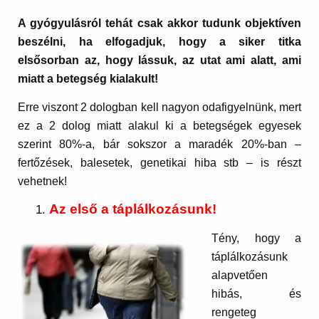
A gyógyulásról tehát csak akkor tudunk objektíven
beszélni, ha elfogadjuk, hogy a siker titka
elsősorban az, hogy lássuk, az utat ami alatt, ami
miatt a betegség kialakult!
Erre viszont 2 dologban kell nagyon odafigyelnünk, mert
ez a 2 dolog miatt alakul ki a betegségek egyesek
szerint 80%-a, bár sokszor a maradék 20%-ban –
fertőzések, balesetek, genetikai hiba stb – is részt
vehetnek!
Az első a táplálkozásunk!
Tény, hogy a
táplálkozásunk
alapvetően
hibás, és
rengeteg