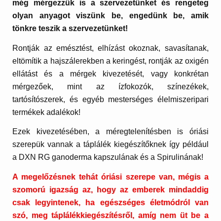
még mérgezzük is a szervezetünket és rengeteg
olyan anyagot viszünk be, engedünk be, amik
tönkre teszik a szervezetünket!
Rontják az emésztést, elhízást okoznak, savasítanak,
eltömítik a hajszálerekben a keringést, rontják az oxigén
ellátást és a mérgek kivezetését, vagy konkrétan
mérgezőek, mint az ízfokozók, színezékek,
tartósítószerek, és egyéb mesterséges élelmiszeripari
termékek adalékok!
Ezek kivezetésében, a méregtelenítésben is óriási
szerepük vannak a táplálék kiegészítőknek így például
a DXN RG ganoderma kapszulának és a Spirulinának!
A megelőzésnek tehát óriási szerepe van, mégis a
szomorú igazság az, hogy az emberek mindaddig
csak legyintenek, ha egészséges életmódról van
szó, meg táplálékkiegészítésről, amíg nem üt be a