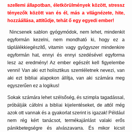
szellemi állapotban, életkörülmények között, stressz
tényezők között van és él, más a világnézete, hite,
hozzáállása, attitűdje, tehát ő egy egyedi ember!
Nincsenek sablon gyógymódok, nem lehet, mindenkit
egyformán kezelni, nem mondható ki, hogy ez a
táplálékkiegészítő, vitamin vagy gyógyszer mindenkire
egyformán hat, ennyi és ennyi szedésével egyforma
lesz az eredmény! Az ember egészét kell figyelembe
venni! Van aki ezt holisztikus szemléletnek nevezi, van
aki ezt bibliai alapokon állítja, van aki számára meg
egyszerűen ez a logikus!
Sokak számára lehet szélsőség, és szimpla tagadással,
próbálják cáfolni a bibliai kijelentéseket, de attól még
azok ott vannak és a gyakorlat szerint is igazak! Például
nem rég kért tanácsot, termékajánlást valaki erős
pánikbetegségre és alvászavarra. És mikor kicsit