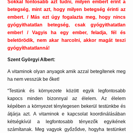
Sokkal fontosabb azt tudni, milyen embert érint a
betegség, mint azt, hogy milyen betegség érinti az
embert. / Más ezt úgy fogalazta meg, hogy nincs
gyógyithatatlan betegség, csak gyógyithatatlan
ember! / Vagyis ha egy ember, feladja, fél és
beletörödik, nem akar harcolni, akkor magát teszi
gyógyíthatatlanná!
Szent Györgyi Albert:
A vitaminok olyan anyagok amik azzal betegítenek meg
ha nem vesszük be őket!
“Testünk és környezete között egyik legfontosabb
kapocs minden bizonnyal az élelem. Az élelem
képében a környezet ténylegesen bekerül testünkbe és
átjárja azt. A vitaminok e kapcsolat koordinálásában
kétségkívül a legfontosabb tényezők egyikének
számítanak. Meg vagyok győződve, hogyha testünket