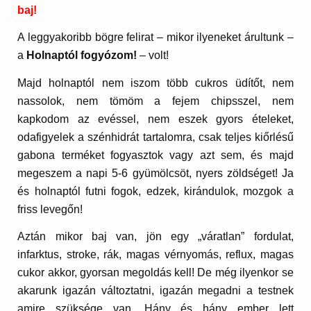
baj!
A leggyakoribb bögre felirat – mikor ilyeneket árultunk –
a
Holnaptól fogyózom!
– volt!
Majd holnaptól nem iszom több cukros üdítőt, nem
nassolok, nem tömöm a fejem chipsszel, nem
kapkodom az evéssel, nem eszek gyors ételeket,
odafigyelek a szénhidrát tartalomra, csak teljes kiőrlésű
gabona terméket fogyasztok vagy azt sem, és majd
megeszem a napi 5-6 gyümölcsöt, nyers zöldséget! Ja
és holnaptól futni fogok, edzek, kirándulok, mozgok a
friss levegőn!
Aztán mikor baj van, jön egy „váratlan” fordulat,
infarktus, stroke, rák, magas vérnyomás, reflux, magas
cukor akkor, gyorsan megoldás kell! De még ilyenkor se
akarunk igazán változtatni, igazán megadni a testnek
amire szüksége van. Hány és hány ember lett