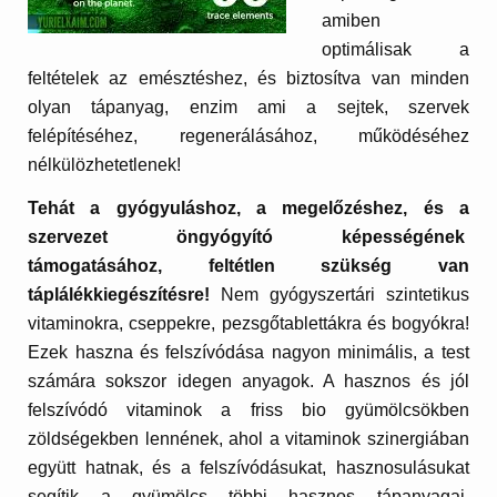
amiben
optimálisak a
feltételek az emésztéshez, és biztosítva van minden
olyan tápanyag, enzim ami a sejtek, szervek
felépítéséhez, regenerálásához, működéséhez
nélkülözhetetlenek!
Tehát a gyógyuláshoz, a megelőzéshez, és a
szervezet öngyógyító képességének
támogatásához, feltétlen szükség van
táplálékkiegészítésre!
Nem gyógyszertári szintetikus
vitaminokra, cseppekre, pezsgőtablettákra és bogyókra!
Ezek haszna és felszívódása nagyon minimális, a test
számára sokszor idegen anyagok. A hasznos és jól
felszívódó vitaminok a friss bio gyümölcsökben
zöldségekben lennének, ahol a vitaminok szinergiában
együtt hatnak, és a felszívódásukat, hasznosulásukat
segítik a gyümölcs többi hasznos tápanyagai,