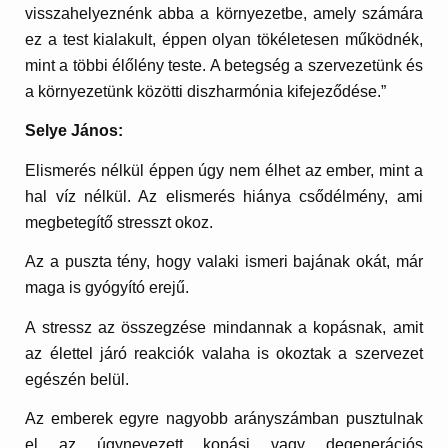
visszahelyeznénk abba a környezetbe, amely számára
ez a test kialakult, éppen olyan tökéletesen működnék,
mint a többi élőlény teste. A betegség a szervezetünk és
a környezetünk közötti diszharmónia kifejeződése.”
Selye János:
Elismerés nélkül éppen úgy nem élhet az ember, mint a
hal víz nélkül. Az elismerés hiánya csődélmény, ami
megbetegítő stresszt okoz.
Az a puszta tény, hogy valaki ismeri bajának okát, már
maga is gyógyító erejű.
A stressz az összegzése mindannak a kopásnak, amit
az élettel járó reakciók valaha is okoztak a szervezet
egészén belül.
Az emberek egyre nagyobb arányszámban pusztulnak
el az úgynevezett kopási vagy degenerációs