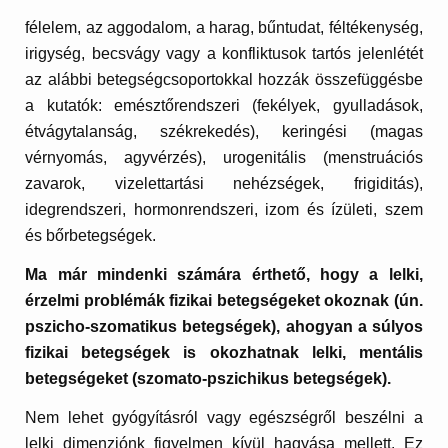
félelem, az aggodalom, a harag, bűntudat, féltékenység,
irigység, becsvágy vagy a konfliktusok tartós jelenlétét
az alábbi betegségcsoportokkal hozzák összefüggésbe
a kutatók: emésztőrendszeri (fekélyek, gyulladások,
étvágytalanság, székrekedés), keringési (magas
vérnyomás, agyvérzés), urogenitális (menstruációs
zavarok, vizelettartási nehézségek, frigiditás),
idegrendszeri, hormonrendszeri, izom és ízületi, szem
és bőrbetegségek.
Ma már mindenki számára érthető, hogy a lelki,
érzelmi problémák fizikai betegségeket okoznak (ún.
pszicho-szomatikus betegségek), ahogyan a súlyos
fizikai betegségek is okozhatnak lelki, mentális
betegségeket (szomato-pszichikus betegségek).
Nem lehet gyógyításról vagy egészségről beszélni a
lelki dimenziónk figyelmen kívül hagyása mellett. Ez