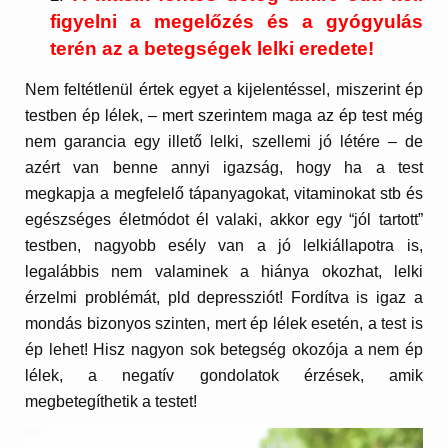
figyelni a megelőzés és a gyógyulás
terén az a betegségek lelki eredete!
Nem feltétlenül értek egyet a kijelentéssel, miszerint ép
testben ép lélek, – mert szerintem maga az ép test még
nem garancia egy illető lelki, szellemi jó létére – de
azért van benne annyi igazság, hogy ha a test
megkapja a megfelelő tápanyagokat, vitaminokat stb és
egészséges életmódot él valaki, akkor egy “jól tartott”
testben, nagyobb esély van a jó lelkiállapotra is,
legalábbis nem valaminek a hiánya okozhat, lelki
érzelmi problémát, pld depressziót! Fordítva is igaz a
mondás bizonyos szinten, mert ép lélek esetén, a test is
ép lehet! Hisz nagyon sok betegség okozója a nem ép
lélek, a negatív gondolatok érzések, amik
megbetegíthetik a testet!