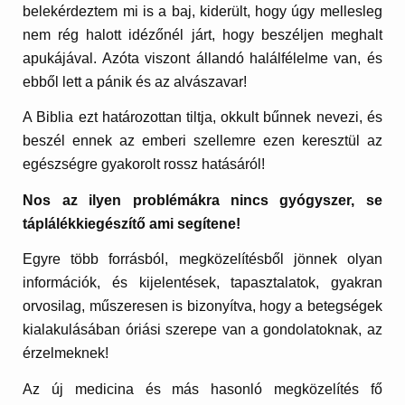
belekérdeztem mi is a baj, kiderült, hogy úgy mellesleg
nem rég halott idézőnél járt, hogy beszéljen meghalt
apukájával. Azóta viszont állandó halálfélelme van, és
ebből lett a pánik és az alvászavar!
A Biblia ezt határozottan tiltja, okkult bűnnek nevezi, és
beszél ennek az emberi szellemre ezen keresztül az
egészségre gyakorolt rossz hatásáról!
Nos az ilyen problémákra nincs gyógyszer, se
táplálékkiegészítő ami segítene!
Egyre több forrásból, megközelítésből jönnek olyan
információk, és kijelentések, tapasztalatok, gyakran
orvosilag, műszeresen is bizonyítva, hogy a betegségek
kialakulásában óriási szerepe van a gondolatoknak, az
érzelmeknek!
Az új medicina és más hasonló megközelítés fő