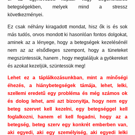
betegségekben, melyek mind a stressz
következményei.
Ez csak néhány kiragadott mondat, hisz ők is és sok
más tudós, orvos mondott ki hasonlóan fontos dolgokat,
aminek az a lényege, hogy a betegségek kezelésénél
nem az az elsődleges szempont, hogy a tüneteket
megszüntessük, hanem , hogy megtaláljuk a gyökereket
és azokat kezeljük, szüntessük meg!
Lehet ez a táplálkozásunkban, mint a mínőségi
éhezés, a hiánybetegségek támája, lehet, lelki,
szellemi eredetű egy probléma és még számos ok
és dolog lehet, ami azt bizonyitja, hogy nem egy
beteg szervet kell kezelni, egy betegséggel kell
foglalkozni, hanem el kell fogadni, hogy az a
betegség, beteg szerv egy konkrét emberben van,
aki egyedi, aki egy személyiség, aki egyedi lelki