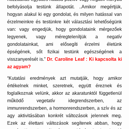
befolyásolja testünk állapotát. ..Amikor megértjük,
hogyan alakul ki egy gondolat, és milyen hatással van
érzelmeinkre és testünkre két választási lehetőségünk
van: vagy engedjük, hogy gondolataink mérgezőek
legyenek, vagy méregtelenítjük a negatív
gondolatainkat, ami elősegíti érzelmi életünk
épségének, sőt fizikai testünk egészségének a
visszanyerését is.”
Dr. Caroline Leaf : Ki kapcsolta ki
az agyam?
“Kutatási eredmények azt mutatják, hogy amikor
értékelnek minket, szeretnek, együtt éreznek és
foglalkoznak velünk, akkor az akaratunktól függetlenül
működő vegetatív idegrendszerben, az
immunrendszerben, a hormonrendszerben, a szív és az
agy aktivitásában konkrét változások jelennek meg.
Ezek az élettani változások segítenek abban, hogy