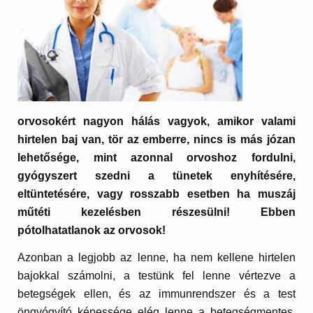
orvosokért nagyon hálás vagyok, amikor valami
hirtelen baj van, tör az emberre, nincs is más józan
lehetősége, mint azonnal orvoshoz fordulni,
gyógyszert szedni a tünetek enyhítésére,
eltüntetésére, vagy rosszabb esetben ha muszáj
műtéti kezelésben részesülni! Ebben
pótolhatatlanok az orvosok!
Azonban a legjobb az lenne, ha nem kellene hirtelen
bajokkal számolni, a testünk fel lenne vértezve a
betegségek ellen, és az immunrendszer és a test
öngyógyító képessége elég lenne a betegségmentes,