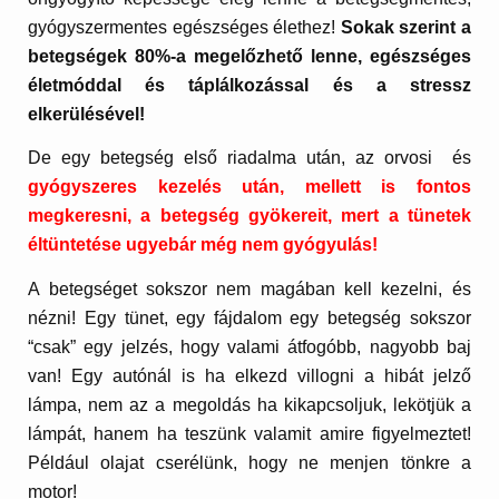
gyógyszermentes egészséges élethez!
Sokak szerint a
betegségek 80%-a megelőzhető lenne, egészséges
életmóddal és táplálkozással és a stressz
elkerülésével!
De egy betegség első riadalma után, az orvosi és
gyógyszeres kezelés után, mellett is fontos
megkeresni, a betegség gyökereit, mert a tünetek
éltüntetése ugyebár még nem gyógyulás!
A betegséget sokszor nem magában kell kezelni, és
nézni! Egy tünet, egy fájdalom egy betegség sokszor
“csak” egy jelzés, hogy valami átfogóbb, nagyobb baj
van! Egy autónál is ha elkezd villogni a hibát jelző
lámpa, nem az a megoldás ha kikapcsoljuk, lekötjük a
lámpát, hanem ha teszünk valamit amire figyelmeztet!
Például olajat cserélünk, hogy ne menjen tönkre a
motor!