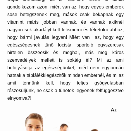
gondolkozom azon, miért van az, hogy egyes emberek
sose betegszenek meg, mások csak bekapnak egy
vitamint máris jobban vannak, és vannak akiknél
nagyon sok akadályt kell felismerni és félretolni ahhoz,
hogy bármi javulás legyen! Miért van az, hogy egy
egészségesnek tűnő focista, sportoló egyszercsak
hirtelen összeesik és meghal, más meg káros
szenvedélyek mellett is sokáig él? Mi az ami
befolyásolja az egészségünket, miért nem egyformán
hatnak a táplálékkiegészítők minden embernél, és mi az
amit tennünk kell, hogy teljes gyógyulásban
részesüljünk, ne csak a tünetek legyenek felfüggesztve
elnyomva?!
Az