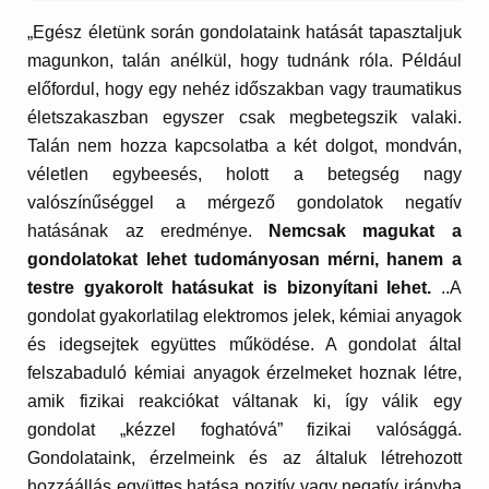
„Egész életünk során gondolataink hatását tapasztaljuk
magunkon, talán anélkül, hogy tudnánk róla. Például
előfordul, hogy egy nehéz időszakban vagy traumatikus
életszakaszban egyszer csak megbetegszik valaki.
Talán nem hozza kapcsolatba a két dolgot, mondván,
véletlen egybeesés, holott a betegség nagy
valószínűséggel a mérgező gondolatok negatív
hatásának az eredménye.
Nemcsak magukat a
gondolatokat lehet tudományosan mérni, hanem a
testre gyakorolt hatásukat is bizonyítani lehet.
..A
gondolat gyakorlatilag elektromos jelek, kémiai anyagok
és idegsejtek együttes működése. A gondolat által
felszabaduló kémiai anyagok érzelmeket hoznak létre,
amik fizikai reakciókat váltanak ki, így válik egy
gondolat „kézzel foghatóvá” fizikai valósággá.
Gondolataink, érzelmeink és az általuk létrehozott
hozzáállás együttes hatása pozitív vagy negatív irányba