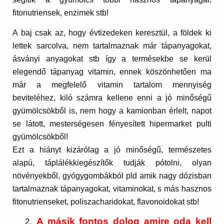
fitonutriensek, enzimek stb!
A baj csak az, hogy évtizedeken keresztül, a földek ki
lettek sarcolva, nem tartalmaznak már tápanyagokat,
ásványi anyagokat stb így a termésekbe se kerül
elegendő tápanyag vitamin, ennek köszönhetően ma
már a megfelelő vitamin tartalom mennyiség
beviteléhez, kiló számra kellene enni a jó minőségű
gyümölcsökből is, nem hogy a kamionban érlelt, napot
se látott, mesterségesen fényesített hipermarket pulti
gyümölcsökből!
Ezt a hiányt kizárólag a jó minőségű, természetes
alapú, táplálékkiegészítők tudják pótolni, olyan
növényekből, gyógygombákból pld amik nagy dózisban
tartalmaznak tápanyagokat, vitaminokat, s más hasznos
fitonutrienseket, poliszacharidokat, flavonoidokat stb!
A másik fontos dolog amire oda kell