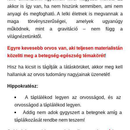
akkor is így van, ha nem hiszünk semmiben, ami nem
anyagi és megfogható. A lelki életnek is megvannak a
maga törvényszerűségei, amelyek ugyanúgy
működnek, mint a gravitáció – nem függ a
világnézetünktől.
Egyre kevesebb orvos van, aki teljesen materialistán
közeliti meg a betegség-egészség témakörét
!
Hisz ha kicsit is tágítják a látáskörüket, akkor meg kell
hallaniuk az orvos tudomány nagyjainak üzenetét!
Hippokratész:
A táplálékod legyen az orvosságod, és az
orvosságod a táplálékod legyen.
Addig nem adok gygyszert a betegnek amíg a
táplálkozását rendbe nem teszem!