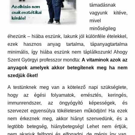
támadásnak
vagyunk kitéve,
mivel
m
inőségileg
éhezünk – hiába eszünk, lakunk jól különféle ételekkel,
ezek hasznos anyag tartalma, tápanyagtartalma
minimális, így hiába eszünk nem táplálkozunk! Ahogy
Szent Györgyi professzor mondta:
A vitaminok azok az
anyagok amelyek akkor betegítenek meg ha nem
szedjük őket!
A testünknek meg van a kötelező napi szükséglete,
hogy az égési folyamatok, emésztés, keringés,
immunrendszer, az öngyógyító képességek, és
szervezet egyensúlya tökéletesen működjön! Ha ezek
nem érkeznek meg, akkor hiányt szenvedünk, és a
legtöbb betegség, hiánybetegség! Lehet nem értjük,
nem akarjuk felfogni és elfogadni, de mégis így van.