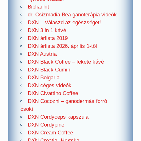
Bibliai hit
dr. Csizmadia Bea ganoterápia videók
DXN – Válaszd az egészséget!
DXN 3 in 1 kávé
DXN árlista 2019
DXN árlista 2026. április 1-től
DXN Austria
DXN Black Coffee – fekete kávé
DXN Black Cumin
DXN Bolgaria
DXN céges videók
DXN Civattino Coffee
DXN Cocozhi – ganodermás forró
csoki
DXN Cordyceps kapszula
DXN Cordypine
DXN Cream Coffee
DXN Croatia- Hrvtska