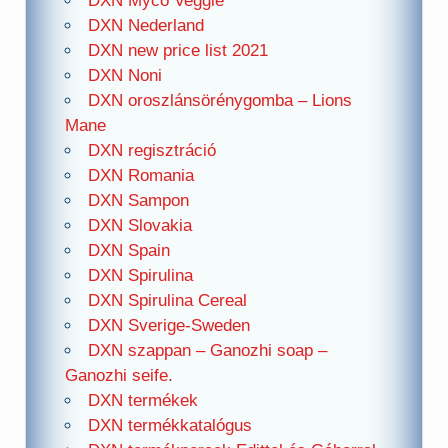
DXN Myco Veggie
DXN Nederland
DXN new price list 2021
DXN Noni
DXN oroszlánsörénygomba – Lions
Mane
DXN regisztráció
DXN Romania
DXN Sampon
DXN Slovakia
DXN Spain
DXN Spirulina
DXN Spirulina Cereal
DXN Sverige-Sweden
DXN szappan – Ganozhi soap –
Ganozhi seife.
DXN termékek
DXN termékkatalógus