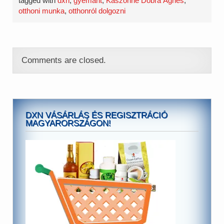
tagged with
dxn
,
gyémánt
,
Kászonné Dobra Ágnes
,
otthoni munka
,
otthonról dolgozni
Comments are closed.
DXN VÁSÁRLÁS ÉS REGISZTRÁCIÓ
MAGYARORSZÁGON!