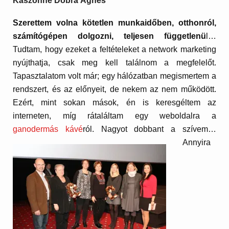
Kászonné Dobra Ágnes
Szerettem volna kötetlen munkaidőben, otthonról,
számítógépen dolgozni, teljesen függetlenü
l…
Tudtam, hogy ezeket a feltételeket a network marketing
nyújthatja, csak meg kell találnom a megfelelőt.
Tapasztalatom volt már; egy hálózatban megismertem a
rendszert, és az előnyeit, de nekem az nem működött.
Ezért, mint sokan mások, én is keresgéltem az
interneten, míg rátaláltam egy weboldalra a
ganodermás kávé
ról. Nagyot
dobbant a szívem…
Annyira