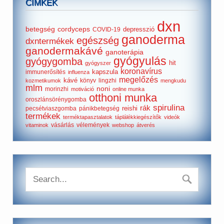
CÍMKÉK
dxn
betegség
cordyceps
depresszió
COVID-19
ganoderma
egészség
dxntermékek
ganodermakávé
ganoterápia
gyógyulás
gyógygomba
hit
gyógyszer
koronavírus
kapszula
immunerősítés
influenza
megelőzés
kávé
könyv
lingzhi
kozmetikumok
mengkudu
mlm
noni
morinzhi
motiváció
online munka
otthoni munka
oroszlánsörénygomba
spirulina
rák
reishi
pecsétviaszgomba
pánikbetegség
termékek
terméktapasztalatok
táplálékkiegészítők
videók
vásárlás
vélemények
vitaminok
webshop
átverés