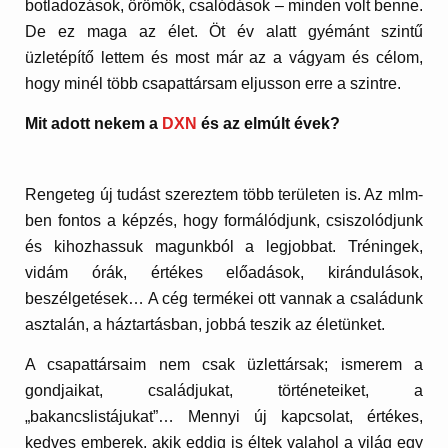
botladozások, örömök, csalódások – minden volt benne.
De ez maga az élet. Öt év alatt gyémánt szintű
üzletépítő lettem és most már az a vágyam és célom,
hogy minél több csapattársam eljusson erre a szintre.
Mit adott nekem a
DXN
és az elmúlt évek?
Rengeteg új tudást szereztem több területen is. Az mlm-
ben fontos a képzés, hogy formálódjunk, csiszolódjunk
és kihozhassuk magunkból a legjobbat. Tréningek,
vidám órák, értékes előadások, kirándulások,
beszélgetések… A cég termékei ott vannak a családunk
asztalán, a háztartásban, jobbá teszik az életünket.
A csapattársaim nem csak üzlettársak; ismerem a
gondjaikat, családjukat, történeteiket, a
„bakancslistájukat”… Mennyi új kapcsolat, értékes,
kedves emberek, akik eddig is éltek valahol a világ egy