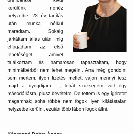
önhibánkon kívül
kerülünk nehéz
helyzetbe. 23 év tanítás
után munka nélkül
maradtam. Sokáig
járkáltam állás után, míg
elfogadtam az első
lehetőséget, amivel
találkoztam és hamarosan tapasztaltam, hogy
minimálbérből nem lehet megélni. Arra még gondolni
sem mertem, ilyen fizetés mellett vajon mennyi lesz
majd a nyugdíjam… , tehát szükségem volt egy
másodállásra, plusz bevételre. De tettem is egy ígéretet
magamnak; soha többé nem fogok ilyen kilátástalan
helyzetbe kerülni, ezután több lábon fogok állni.