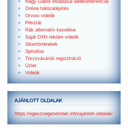
Nagy Gábor előadásai webkonferenciái
Online hálózatépítés
Orvosi videók
Pénztár
Rák alternatív kezelése
Saját DXN reklám videók
Sikertörténetek
Spirulina
Törzsvásárlói regisztráció
Üzlet
Videók
AJÁNLOTT OLDALAK
https://egeszsegesember.info/ajanlott-oldalak/