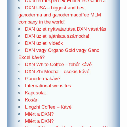
DXN termékpercek Edittel és Gáborral
DXN USA – biggest and best
ganoderma and ganodermacoffee MLM
company in the world!
DXN üzlet nyitvatartása DXN vásárlás
DXN üzleti ajánlata számodra!
DXN üzleti videók
DXN vagy Organo Gold vagy Gano
Excel kávé?
DXN White Coffee – fehér kávé
DXN Zhi Mocha – csokis kávé
Ganodermakávé
International websites
Kapcsolat
Kosár
Lingzhi Coffee – Kávé
Miért a DXN?
Miért a DXN?