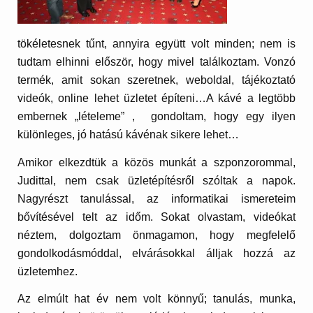
tökéletesnek tűnt, annyira együtt volt minden; nem is
tudtam elhinni először, hogy mivel találkoztam. Vonzó
termék, amit sokan szeretnek, weboldal, tájékoztató
videók, online lehet üzletet építeni…A kávé a legtöbb
embernek „lételeme” , gondoltam, hogy egy ilyen
különleges, jó hatású kávénak sikere lehet…
Amikor elkezdtük a közös munkát a szponzorommal,
Judittal, nem csak üzletépítésről szóltak a napok.
Nagyrészt tanulással, az informatikai ismereteim
bővítésével telt az időm. Sokat olvastam, videókat
néztem, dolgoztam önmagamon, hogy megfelelő
gondolkodásmóddal, elvárásokkal álljak hozzá az
üzletemhez.
Az elmúlt hat év nem volt könnyű; tanulás, munka,