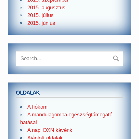
2015. augusztus
2015. július
2015. június
OLDALAK
A fiókom
A mandulagomba egészségtámogató
hatásai
A napi DXN kávénk
Ajánlott oldalak