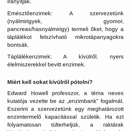
irányítják.
Emésztőenzimek:
A szervezetünk
(nyálmirigyek, gyomor,
pancreas/hasnyálmirigy) termeli őket, hogy a
táplálékot felszívható mikrotápanyagokra
bontsák.
Táplálékenzimek:
A kívülről, nyers
élelmiszerekkel bevitt enzimek.
Miért kell sokat kívülről pótolni?
Edward Howell professzor, a téma neves
kutatója vezette be az
„enzimbank”
fogalmát.
Eszerint a szervezetünk egy meghatározott
enzimtermelő kapacitással születik. Ha ezt
folyamatosan túlterheljük, a raktárak