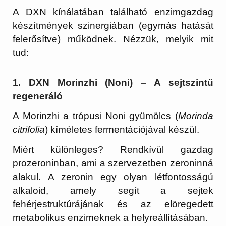
A DXN kínálatában található enzimgazdag
készítmények szinergiában (egymás hatását
felerősítve) működnek. Nézzük, melyik mit
tud:
1. DXN Morinzhi (Noni) – A sejtszintű
regeneráló
A Morinzhi a trópusi Noni gyümölcs (
Morinda
citrifolia
) kíméletes fermentációjával készül.
Miért különleges?
Rendkívül gazdag
prozeroninban
, ami a szervezetben zeroninná
alakul. A zeronin egy olyan létfontosságú
alkaloid, amely segít a sejtek
fehérjestruktúrájának és az elöregedett
metabolikus enzimeknek a helyreállításában.