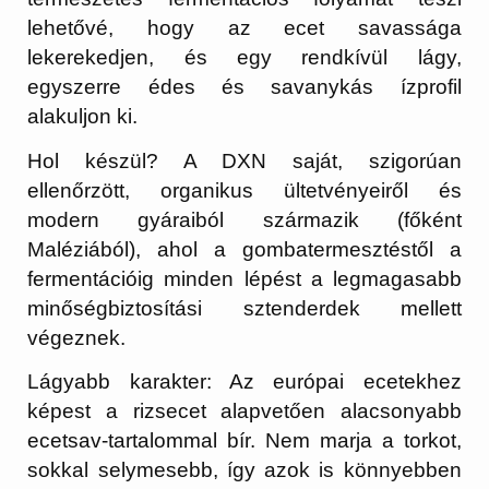
lehetővé, hogy az ecet savassága
lekerekedjen, és egy rendkívül lágy,
egyszerre édes és savanykás ízprofil
alakuljon ki.
Hol készül?
A DXN saját, szigorúan
ellenőrzött, organikus ültetvényeiről és
modern gyáraiból származik (főként
Maléziából), ahol a gombatermesztéstől a
fermentációig minden lépést a legmagasabb
minőségbiztosítási sztenderdek mellett
végeznek.
Lágyabb karakter:
Az európai ecetekhez
képest a rizsecet alapvetően alacsonyabb
ecetsav-tartalommal bír. Nem marja a torkot,
sokkal selymesebb, így azok is könnyebben