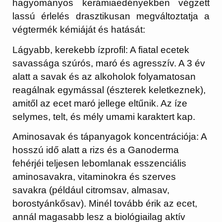
hagyományos kerámiaedényekben végzett
lassú érlelés drasztikusan megváltoztatja a
végtermék kémiáját és hatását:
Lágyabb, kerekebb ízprofil:
A fiatal ecetek
savassága szúrós, maró és agresszív. A 3 év
alatt a savak és az alkoholok folyamatosan
reagálnak egymással (észterek keletkeznek),
amitől az ecet maró jellege eltűnik. Az íze
selymes, telt, és mély
umami
karaktert kap.
Aminosavak és tápanyagok koncentrációja:
A
hosszú idő alatt a rizs és a Ganoderma
fehérjéi teljesen lebomlanak esszenciális
aminosavakra, vitaminokra és szerves
savakra (például citromsav, almasav,
borostyánkősav). Minél tovább érik az ecet,
annál magasabb lesz a biológiailag aktív