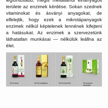
legfontosabb, mégis méltatlanul elhanyagolt
területe az
enzimek
kérdése. Sokan szednek
vitaminokat és ásványi anyagokat, de
elfelejtik, hogy ezek a mikrotápanyagok
enzimek nélkül képtelenek lennének kifejteni
a hatásukat. Az enzimek a szervezetünk
láthatatlan munkásai — nélkülük leállna az
élet.