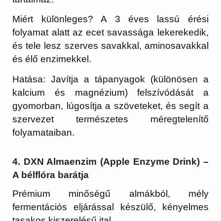
Miért különleges?
A 3 éves lassú érési
folyamat alatt az ecet savassága lekerekedik,
és tele lesz szerves savakkal, aminosavakkal
és élő enzimekkel.
Hatása:
Javítja a tápanyagok (különösen a
kalcium és magnézium) felszívódását a
gyomorban, lúgosítja a szöveteket, és segít a
szervezet természetes méregtelenítő
folyamataiban.
4. DXN Almaenzim (Apple Enzyme Drink) –
A bélflóra barátja
Prémium minőségű almákból, mély
fermentációs eljárással készülő, kényelmes
tasakos kiszerelésű ital.