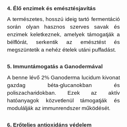
4. Élő enzimek és emésztésjavítás
A természetes, hosszú ideig tartó fermentáció
során olyan hasznos szerves savak és
enzimek keletkeznek, amelyek támogatják a
bélflórát, serkentik az emésztést és
megszüntetik a nehéz ételek utáni puffadást.
5. Immuntámogatás a Ganodermával
A benne lévő 2% Ganoderma lucidum kivonat
gazdag béta-glucanokban és
poliszacharidokban. Ezek az aktív
hatóanyagok közvetlenül támogatják és
modulálják az immunrendszer működését.
6. Erőteljes antioxidáns védelem