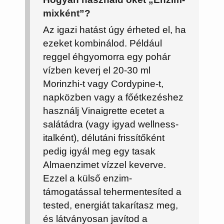
mixként”?
Az igazi hatást úgy érheted el, ha
ezeket kombinálod. Például
reggel éhgyomorra egy pohár
vízben keverj el 20-30 ml
Morinzhi-t
vagy
Cordypine-t
,
napközben vagy a főétkezéshez
használj
Vinaigrette
ecetet a
salátádra (vagy igyad wellness-
italként), délutáni frissítőként
pedig igyál meg egy tasak
Almaenzimet
vízzel keverve.
Ezzel a külső enzim-
támogatással tehermentesíted a
tested, energiát takarítasz meg,
és látványosan javítod a