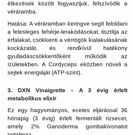
étkezések között fogyasztjuk, felszívódik a
véráramba.
Hatása:
A véráramban keringve segít feloldani
a felesleges fehérje-lerakódásokat, tisztítja az
érfalakat, csökkenti a vérrögök kialakulásának
kockázatát, és rendkívül hatékony
gyulladáscsökkentőként működik az
ízületekben. A Cordyceps eközben növeli a
sejtek energiáját (ATP-szint).
3. DXN Vinaigrette – A 3 évig érlelt
metabolikus elixír
Ez egy hagyományos, ecetes eljárással
36
hónapig (3 évig) érlelt
fermentált rizsecet,
amely 2% Ganoderma gombakivonatot
tartalmaz.