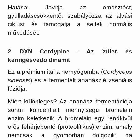
Hatása:
Javítja az emésztést,
gyulladáscsökkentő, szabályozza az alvási
ciklust és támogatja a sejtek normális
működését.
2. DXN Cordypine – Az ízület- és
keringésvédő dinamit
Ez a prémium ital a hernyógomba (
Cordyceps
sinensis
) és a fermentált ananászlé zseniális
fúziója.
Miért különleges?
Az ananász fermentációja
során koncentrált mennyiségű
bromelain
enzim keletkezik. A bromelain egy rendkívül
erős fehérjebontó (proteolítikus) enzim, amely
nemcsak a gyomorban dolgozik: ha