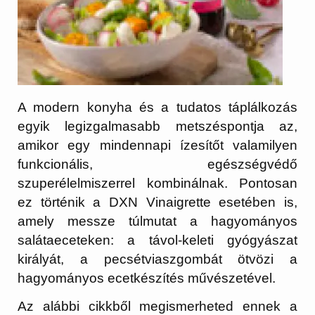
A modern konyha és a tudatos táplálkozás
egyik legizgalmasabb metszéspontja az,
amikor egy mindennapi ízesítőt valamilyen
funkcionális, egészségvédő
szuperélelmiszerrel kombinálnak. Pontosan
ez történik a
DXN Vinaigrette
esetében is,
amely messze túlmutat a hagyományos
salátaeceteken: a távol-keleti gyógyászat
királyát, a pecsétviaszgombát ötvözi a
hagyományos ecetkészítés művészetével.
Az alábbi cikkből megismerheted ennek a