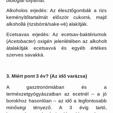
biológiai folyamat:
Alkoholos erjedés:
Az élesztőgombák a rizs
keményítőtartalmát először cukorrá, majd
alkohollá (rizsbórrá/sake-vé) alakítják.
Ecetsavas erjedés:
Az ecetsav-baktériumok
(
Acetobacter
) oxigén jelenlétében az alkoholt
átalakítják ecetsavvá és egyéb értékes
szerves savakká.
3. Miért pont 3 év? (Az idő varázsa)
A gasztronómiában és a
természetgyógyászatban az ecetnél – a jó
borokhoz hasonlóan – az idő a legfontosabb
minőségi tényező. A 3 évig tartó,