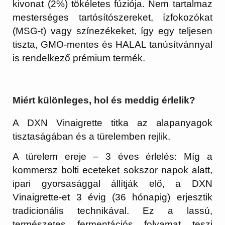
kivonat (2%) tökéletes fúziója. Nem tartalmaz
mesterséges tartósítószereket, ízfokozókat
(MSG-t) vagy színezékeket, így egy teljesen
tiszta, GMO-mentes és HALAL tanúsítvánnyal
is rendelkező prémium termék.
Miért különleges, hol és meddig érlelik?
A DXN Vinaigrette titka az alapanyagok
tisztaságában és a türelemben rejlik.
A türelem ereje – 3 éves érlelés:
Míg a
kommersz bolti eceteket sokszor napok alatt,
ipari gyorsasággal állítják elő, a DXN
Vinaigrette-et
3 évig (36 hónapig) erjesztik
tradicionális technikával. Ez a lassú,
természetes fermentációs folyamat teszi