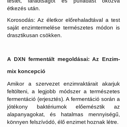
testet, fáradtságot és puffadást okozva
étkezés után.
Korosodás:
Az életkor előrehaladtával a test
saját enzimtermelése természetes módon is
drasztikusan csökken.
A DXN fermentált megoldásai: Az Enzim-
mix koncepció
Amikor a szervezet enzimraktárait akarjuk
feltölteni, a legjobb módszer a
természetes
fermentáció (erjesztés)
. A fermentáció során a
jótékony baktériumok előemésztik az
alapanyagokat, és hatalmas mennyiségű,
könnyen felszívódó, élő enzimet hoznak létre.