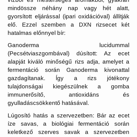
mindössze néhány nap vagy hét alatt,
gyorsított eljárással (ipari oxidációval) állítják
elő. Ezzel szemben a DXN rizsecet két
hatalmas előnnyel bír:
Ganoderma lucidummal
(Pecsétviaszgombával) dúsított:
Az ecet
alapját kiváló minőségű rizs adja, amelyet a
fermentáció során
Ganoderma kivonattal
gazdagítanak. Így a rizs jótékony
tulajdonságai kiegészülnek a gomba
immunerősítő, antioxidáns és
gyulladáscsökkentő hatásával.
Lúgosító hatás a szervezetben:
Bár az ecet
íze savas, a biológiai fermentáció során
keletkező szerves savak a szervezetben