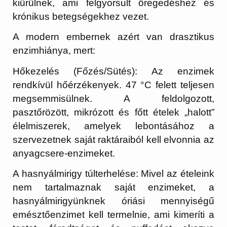
kiürülnek, ami felgyorsult öregedéshez és
krónikus betegségekhez vezet.
A modern embernek azért van drasztikus
enzimhiánya, mert:
Hőkezelés (Főzés/Sütés):
Az enzimek
rendkívül hőérzékenyek.
47 °C felett teljesen
megsemmisülnek.
A feldolgozott,
pasztőrözött, mikrózott és főtt ételek „halott”
élelmiszerek, amelyek lebontásához a
szervezetnek saját raktáraiból kell elvonnia az
anyagcsere-enzimeket.
A hasnyálmirigy túlterhelése:
Mivel az ételeink
nem tartalmaznak saját enzimeket, a
hasnyálmirigyünknek óriási mennyiségű
emésztőenzimet kell termelnie, ami kimeríti a