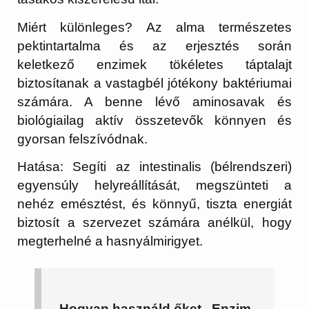
Miért különleges?
Az alma természetes
pektintartalma és az erjesztés során
keletkező enzimek tökéletes táptalajt
biztosítanak a vastagbél jótékony baktériumai
számára. A benne lévő aminosavak és
biológiailag aktív összetevők könnyen és
gyorsan felszívódnak.
Hatása:
Segíti az intestinalis (bélrendszeri)
egyensúly helyreállítását, megszünteti a
nehéz emésztést, és könnyű, tiszta energiát
biztosít a szervezet számára anélkül, hogy
megterhelné a hasnyálmirigyet.
Hogyan használd őket „Enzim-