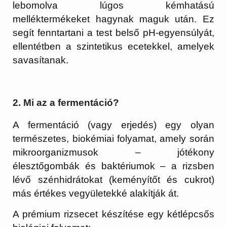
lebomolva
lúgos kémhatású
melléktermékeket hagynak maguk után. Ez
segít fenntartani a test belső pH-egyensúlyát,
ellentétben a szintetikus ecetekkel, amelyek
savasítanak.
2. Mi az a fermentáció?
A fermentáció (vagy erjedés) egy olyan
természetes, biokémiai folyamat, amely során
mikroorganizmusok – jótékony
élesztőgombák és baktériumok – a rizsben
lévő szénhidrátokat (keményítőt és cukrot)
más értékes vegyületekké alakítják át.
A prémium rizsecet készítése egy kétlépcsős