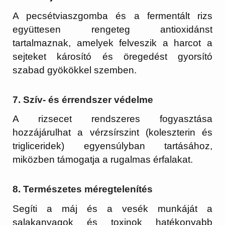
A pecsétviaszgomba és a fermentált rizs
együttesen rengeteg antioxidánst
tartalmaznak, amelyek felveszik a harcot a
sejteket károsító és öregedést gyorsító
szabad gyökökkel szemben.
7. Szív- és érrendszer védelme
A rizsecet rendszeres fogyasztása
hozzájárulhat a vérzsírszint (koleszterin és
trigliceridek) egyensúlyban tartásához,
miközben támogatja a rugalmas érfalakat.
8. Természetes méregtelenítés
Segíti a máj és a vesék munkáját a
salakanyagok és toxinok hatékonyabb