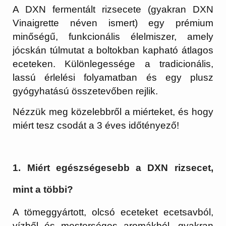
A DXN fermentált rizsecete (gyakran
DXN
Vinaigrette
néven ismert) egy prémium
minőségű, funkcionális élelmiszer, amely
jócskán túlmutat a boltokban kapható átlagos
eceteken. Különlegessége a tradicionális,
lassú érlelési folyamatban és egy plusz
gyógyhatású összetevőben rejlik.
Nézzük meg közelebbről a miérteket, és hogy
miért tesz csodát a 3 éves időtényező!
1. Miért egészségesebb a DXN rizsecet,
mint a többi?
A tömeggyártott, olcsó eceteket ecetsavból,
vízből és mesterséges aromákból, gyakran