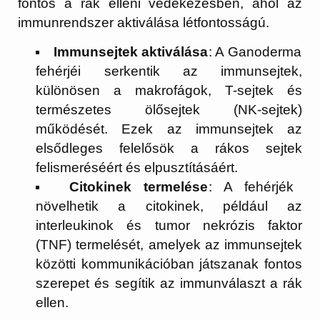
fontos a rák elleni védekezésben, ahol az
immunrendszer aktiválása létfontosságú.
Immunsejtek aktiválása
: A Ganoderma
fehérjéi serkentik az immunsejtek,
különösen a makrofágok, T-sejtek és
természetes ölősejtek (NK-sejtek)
működését. Ezek az immunsejtek az
elsődleges felelősök a rákos sejtek
felismeréséért és elpusztításáért.
Citokinek termelése
: A fehérjék
növelhetik a citokinek, például az
interleukinok és tumor nekrózis faktor
(TNF) termelését, amelyek az immunsejtek
közötti kommunikációban játszanak fontos
szerepet és segítik az immunválaszt a rák
ellen.