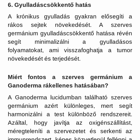
6.
Gyulladáscsökkentő hatás
A krónikus gyulladás gyakran elősegíti a
rákos sejtek növekedését. A szerves
germánium gyulladáscsökkentő hatása révén
segít minimalizálni a gyulladásos
folyamatokat, ami visszafoghatja a tumor
növekedését és terjedését.
Miért fontos a szerves germánium a
Ganoderma rákellenes hatásában?
A Ganoderma lucidumban található szerves
germánium azért különleges, mert segít
harmonizálni a test különböző rendszereit.
Azáltal, hogy javítja az oxigénszállítást,
méregteleníti a szervezetet és serkenti az
immunrendszert, képes közvetlenül fellépni a