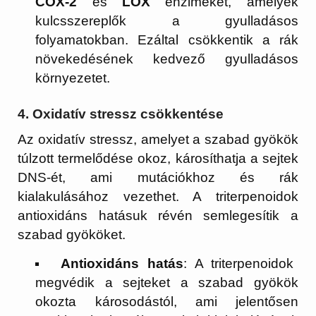
COX-2
és
LOX
enzimeket, amelyek
kulcsszereplők a gyulladásos
folyamatokban. Ezáltal csökkentik a rák
növekedésének kedvező gyulladásos
környezetet.
4.
Oxidatív stressz csökkentése
Az oxidatív stressz, amelyet a szabad gyökök
túlzott termelődése okoz, károsíthatja a sejtek
DNS-ét, ami mutációkhoz és rák
kialakulásához vezethet. A triterpenoidok
antioxidáns hatásuk révén semlegesítik a
szabad gyököket.
Antioxidáns hatás
: A triterpenoidok
megvédik a sejteket a szabad gyökök
okozta károsodástól, ami jelentősen