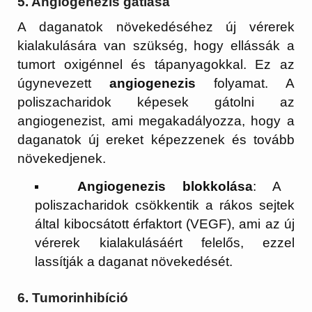
5.
Angiogenezis gátlása
A daganatok növekedéséhez új vérerek
kialakulására van szükség, hogy ellássák a
tumort oxigénnel és tápanyagokkal. Ez az
úgynevezett
angiogenezis
folyamat. A
poliszacharidok képesek gátolni az
angiogenezist, ami megakadályozza, hogy a
daganatok új ereket képezzenek és tovább
növekedjenek.
Angiogenezis blokkolása
: A
poliszacharidok csökkentik a rákos sejtek
által kibocsátott érfaktort (VEGF), ami az új
vérerek kialakulásáért felelős, ezzel
lassítják a daganat növekedését.
6.
Tumorinhibíció