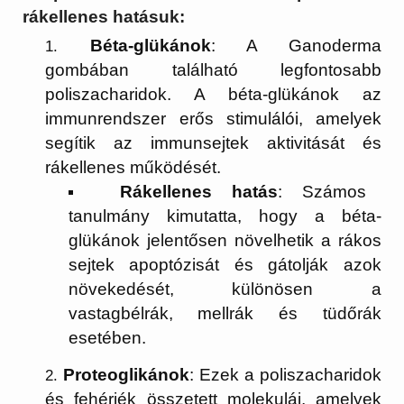
rákellenes hatásuk:
Béta-glükánok
: A Ganoderma
gombában található legfontosabb
poliszacharidok. A béta-glükánok az
immunrendszer erős stimulálói, amelyek
segítik az immunsejtek aktivitását és
rákellenes működését.
Rákellenes hatás
: Számos
tanulmány kimutatta, hogy a béta-
glükánok jelentősen növelhetik a rákos
sejtek apoptózisát és gátolják azok
növekedését, különösen a
vastagbélrák, mellrák és tüdőrák
esetében.
Proteoglikánok
: Ezek a poliszacharidok
és fehérjék összetett molekulái, amelyek