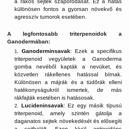
a rákos sejtek szaporodását. Ez a hatás
különösen fontos a gyorsan növekvő és
agresszív tumorok esetében.
A legfontosabb triterpenoidok a
Ganodermában:
Ganoderminsavak
: Ezek a specifikus
triterpenoid vegyületek a Ganoderma
gomba nevéből kapták a nevüket, és
közvetlen rákellenes hatással bírnak.
Különösen a májrák és a tüdőrák elleni
hatékonyságukról ismertek, de más
rákfajták esetében is hatásosak.
Lucideninsavak
: Ez egy másik típusú
triterpenoid, amely szintén gátolja a
daganatos sejtek növekedését és elősegíti
a sejthalált. Ezen kívül antioxidáns