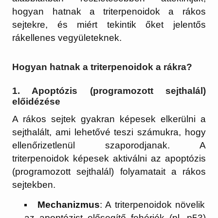
hogyan hatnak a triterpenoidok a rákos
sejtekre, és miért tekintik őket jelentős
rákellenes vegyületeknek.
Hogyan hatnak a triterpenoidok a rákra?
1.
Apoptózis (programozott sejthalál)
előidézése
A rákos sejtek gyakran képesek elkerülni a
sejthalált, ami lehetővé teszi számukra, hogy
ellenőrizetlenül szaporodjanak. A
triterpenoidok képesek aktiválni az apoptózis
(programozott sejthalál) folyamatait a rákos
sejtekben.
Mechanizmus
: A triterpenoidok növelik
az apoptózist elősegítő fehérjék (pl. p53)