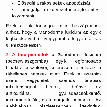
Elősegíti a rákos sejtek apoptózisát.
Támogatja a szervezet méregtelenítési
folyamatait.
Ezek a tulajdonságok mind hozzájárulnak
ahhoz, hogy a Ganoderma lucidum az egyik
leghatékonyabb gyógygomba legyen a rák
ell
eni küzdelemben.
. A
triterpenoidok
a Ganoderma lucidum
3
(pecsétviaszgomba) egyik legfontosabb
bioaktív összetevői, különösen jelentősek a
rákellenes hatásuk miatt. Ezek a szteroid-
szerű vegyületek számos terápiás
tulajdonsággal bírnak, ideértve az
antioxidáns, gyulladáscsökkentő,
immunmoduláló, és tumorgátló hatásokat. Az
alábbiakban részletesebben áttekintjük,