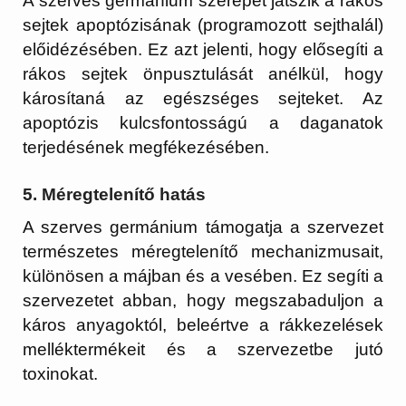
A szerves germánium szerepet játszik a rákos
sejtek apoptózisának (programozott sejthalál)
előidézésében. Ez azt jelenti, hogy elősegíti a
rákos sejtek önpusztulását anélkül, hogy
károsítaná az egészséges sejteket. Az
apoptózis kulcsfontosságú a daganatok
terjedésének megfékezésében.
5.
Méregtelenítő hatás
A szerves germánium támogatja a szervezet
természetes méregtelenítő mechanizmusait,
különösen a májban és a vesében. Ez segíti a
szervezetet abban, hogy megszabaduljon a
káros anyagoktól, beleértve a rákkezelések
melléktermékeit és a szervezetbe jutó
toxinokat.