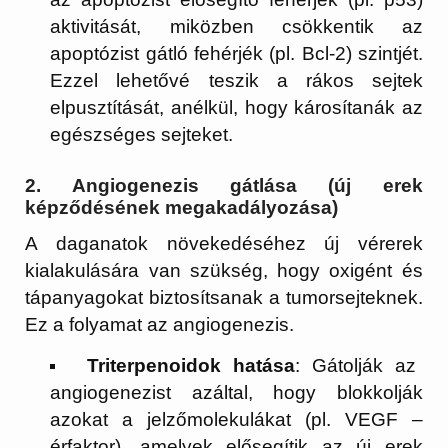
aktivitását, miközben csökkentik az
apoptózist gátló fehérjék (pl. Bcl-2) szintjét.
Ezzel lehetővé teszik a rákos sejtek
elpusztítását, anélkül, hogy károsítanák az
egészséges sejteket.
2.
Angiogenezis gátlása (új erek
képződésének megakadályozása)
A daganatok növekedéséhez új vérerek
kialakulására van szükség, hogy oxigént és
tápanyagokat biztosítsanak a tumorsejteknek.
Ez a folyamat az angiogenezis.
Triterpenoidok hatása
: Gátolják az
angiogenezist azáltal, hogy blokkolják
azokat a jelzőmolekulákat (pl. VEGF –
érfaktor), amelyek elősegítik az új erek