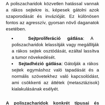
A poliszacharidok közvetlen hatással vannak
a rákos sejtekre is, képesek gátolni azok
szaporodását és invázióját. Ez különösen
fontos az agresszív, gyorsan növő daganatok
esetében.
Sejtproliferáció gátlása
: A
poliszacharidok lelassítják vagy megállítják
a rákos sejtek osztódását, ezáltal lassítva
a tumor növekedését.
Sejtadhézió gátlása
: Gátolják a rákos
sejtek egymáshoz való tapadását és a
normális szövetekhez való kapcsolódást,
ami csökkenti az áttétek (metasztázisok)
kialakulásának esélyét.
A poliszacharidok konkrét típusai és