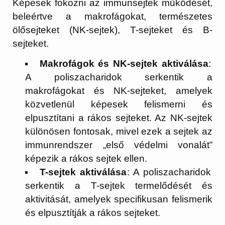
Képesek fokozni az immunsejtek működését,
beleértve a makrofágokat, természetes
ölősejteket (NK-sejtek), T-sejteket és B-
sejteket.
Makrofágok és NK-sejtek aktiválása
:
A poliszacharidok serkentik a
makrofágokat és NK-sejteket, amelyek
közvetlenül képesek felismerni és
elpusztítani a rákos sejteket. Az NK-sejtek
különösen fontosak, mivel ezek a sejtek az
immunrendszer „első védelmi vonalát”
képezik a rákos sejtek ellen.
T-sejtek aktiválása
: A poliszacharidok
serkentik a T-sejtek termelődését és
aktivitását, amelyek specifikusan felismerik
és elpusztítják a rákos sejteket.