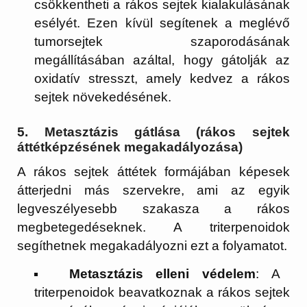
csökkentheti a rákos sejtek kialakulásának
esélyét. Ezen kívül segítenek a meglévő
tumorsejtek szaporodásának
megállításában azáltal, hogy gátolják az
oxidatív stresszt, amely kedvez a rákos
sejtek növekedésének.
5.
Metasztázis gátlása (rákos sejtek
áttétképzésének megakadályozása)
A rákos sejtek áttétek formájában képesek
átterjedni más szervekre, ami az egyik
legveszélyesebb szakasza a rákos
megbetegedéseknek. A triterpenoidok
segíthetnek megakadályozni ezt a folyamatot.
Metasztázis elleni védelem
: A
triterpenoidok beavatkoznak a rákos sejtek