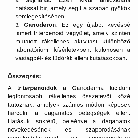
hatással bír, amely segít a szabad gyökök
semlegesítésében.
Ganoderon
: Ez egy újabb, kevésbé
ismert triterpenoid vegyület, amely szintén
mutatott rákellenes aktivitást különböző
laboratóriumi kísérletekben, különösen a
vastagbél- és tüdőrák elleni kutatásokban.
Összegzés:
A
triterpenoidok
a Ganoderma lucidum
legfontosabb rákellenes összetevői közé
tartoznak, amelyek számos módon képesek
harcolni a daganatos betegségek ellen.
Hatásuk sokrétű, beleértve a daganatok
növekedésének és szaporodásának
megakadályozását, az immunrendszer