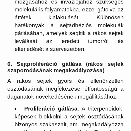
mozgásához és inváziójához szükséges
molekuláris folyamatokba, ezzel gátolva az
áttétek kialakulását. Különösen
hatékonyak a sejtadhéziós molekulák
gátlásában, amelyek segítik a rákos sejtek
leválását az eredeti tumorról és
elterjedését a szervezetben.
6.
Sejtproliferáció gátlása (rákos sejtek
szaporodásának megakadályozása)
A rákos sejtek gyors és ellenőrizetlen
osztódásának megfékezése létfontosságú a
daganatok növekedésének megállításához.
Proliferáció gátlása
: A triterpenoidok
képesek blokkolni a sejtek osztódásának
bizonyos szakaszait, ami megakadályozza