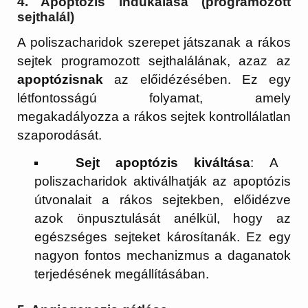
4.
Apoptózis indukálása (programozott
sejthalál)
A poliszacharidok szerepet játszanak a rákos
sejtek programozott sejthalálának, azaz az
apoptózisnak
az előidézésében. Ez egy
létfontosságú folyamat, amely
megakadályozza a rákos sejtek kontrollálatlan
szaporodását.
Sejt apoptózis kiváltása
: A
poliszacharidok aktiválhatják az apoptózis
útvonalait a rákos sejtekben, előidézve
azok önpusztulását anélkül, hogy az
egészséges sejteket károsítanák. Ez egy
nagyon fontos mechanizmus a daganatok
terjedésének megállításában.