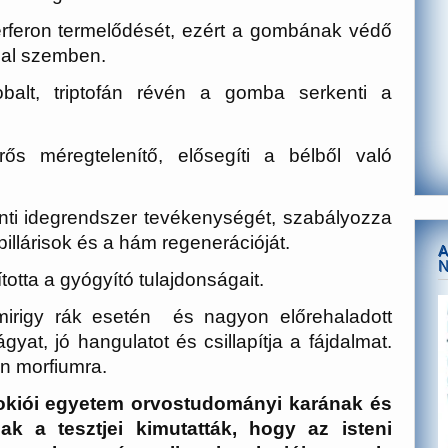
terferon termelődését, ezért a gombának védő
sal szemben.
balt, triptofán révén a gomba serkenti a
ős méregtelenítő, elősegíti a bélből való
onti idegrendszer tevékenységét, szabályozza
illárisok és a hám regenerációját.
A
otta a gyógyító tulajdonságait.
mirigy rák esetén és nagyon előrehaladott
gyat, jó hangulatot és csillapítja a fájdalmat.
n morfiumra.
a tokiói egyetem orvostudományi karának és
k a tesztjei kimutatták, hogy az isteni