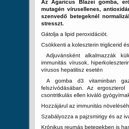
Az Agaricus Blazei gomba, erő
mutagén vírusellenes, antioxid
szenvedő betegeknél normalizál
stresszt.
Gátolja a lipid peroxidációt.
Csökkenti a koleszterin triglicerid é
Adjuvánsként alkalmazzák külö
immunitás vírusok, hiperkoleszteri
vírusos hepatitisz esetén
A gomba d3 vitaminban gazda
felszívódásában. Az ergoszterol
csontritkulás ellen kiváló gyógyírnak
Hozzájárul az immunitás növeléséhe
Szabályozza a pajzsmirigy és az iva
Krónikus reumás betegekben is ha