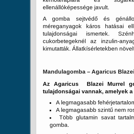
ellenállóképessége javult.
A gomba sejtvédő és génállo
méreganyagok káros hatásai elle
tulajdonságai ismertek. Szén
cukorbetegeknél az inzulin-anya
kimutatták. Állatkísérletekben növe
Mandulagomba – Agaricus Blazei
Az Agaricus Blazei Murrel go
tulajdonságai vannak, amelyek a 
A legmagasabb fehérjetartalo
A legmagasabb szintű nem ros
Több glutamin savat tartal
gomba.