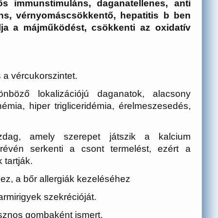
s immunstimuláns, daganatellenes, anti
áns, vérnyomáscsökkentő, hepatitis b ben
ja a májműködést, csökkenti az oxidatív
s a vércukorszintet.
nböző lokalizációjú daganatok, alacsony
némia, hiper trigliceridémia, érelmeszesedés,
g, amely szerepet játszik a kalcium
 révén serkenti a csont termelést, ezért a
 tartják.
z, a bőr allergiák kezeléséhez
rmirigyek szekrécióját.
sznos gombaként ismert.