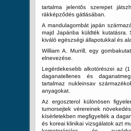
tartalma jelentős szerepet ját
rákképződés gátlásában.
A mandulagombát japán származás
majd Japánba küldték kutatásra. S
kiváló egészségi állapotukkal és a
William A. Murrill, egy gombakuta
elnevezése.
Legérdekesebb alkotórészei az (
daganatellenes és daganatmegel
tartalmaz nukleinsav származékok
anyagokat.
Az ergoszterol különösen figyel
tumorsejtek vérereinek növekedés
kísérletekben megfigyelték a dagan
és koreai klinikai vizsgálatok azt 
kemoterápiára és sugárke