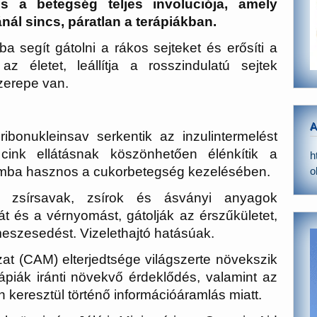
 a betegség teljes involuciója, amely
ál sincs, páratlan a terápiákban.
 segít gátolni a rákos sejteket és erősíti a
az életet, leállítja a rosszindulatú sejtek
szerepe van.
A
ibonukleinsav serkentik az inzulintermelést
ink ellátásnak köszönhetően élénkítik a
h
omba hasznos a cukorbetegség kezelésében.
o
en zsírsavak, zsírok és ásványi anyagok
t és a vérnyomást, gátolják az érszűkületet,
meszesedést. Vizelethajtó hatásúak.
zat (CAM) elterjedtsége világszerte növekszik
ápiák iránti növekvő érdeklődés, valamint az
 keresztül történő információáramlás miatt.