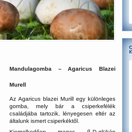
C
K
Mandulagomba – Agaricus Blazei
Murell
Az Agaricus blazei Murill egy különleges
gomba, mely bár a csiperkefélék
családjába tartozik, lényegesen eltér az
általunk ismert csiperkéktől.
Kiemelkedően magas ß-D-glükán