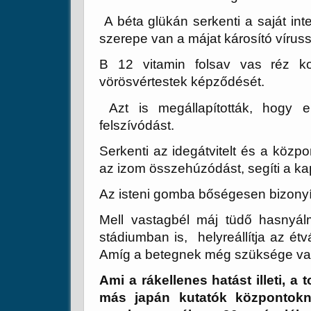
A béta glükán serkenti a saját in
szerepe van a májat károsító vírus
B 12 vitamin folsav vas réz ko
vörösvértestek képződését.
Azt is megállapították, hogy er
felszívódást.
Serkenti az idegátvitelt és a közp
az izom összehúzódást, segíti a kap
Az isteni gomba bőségesen bizonyít
Mell vastagbél máj tüdő hasnyál
stádiumban is, helyreállítja az étvá
Amíg a betegnek még szüksége va
Ami a rákellenes hatást illeti, 
más japán kutatók központokna