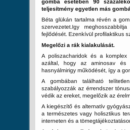
gomba esetében 90 százalékos
teljesítmény egyetlen más gombán
Béta glükán tartalma révén a gomba
szervezetet.Igy meghosszabbítja 
fejlődését. Ezenkívül profilaktikus 
Megelőzi a rák kialakulását.
A poliszacharidok és a komplex r
azáltal, hogy az aminosav és c
hasnyálmirigy működését, így a g
A gombában található telítetl
szabályozzák az érrendszer tónusá
védik az ereket, megelőzik az érel
A kiegészítő és alternatív gyógyás
a természetes vagy holisztikus ter
interneten és a tömegtájékoztatáson