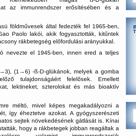
szhat az immunrendszer erősítésében és a
ú földművesek által fedezték fel 1965-ben,
I
T
ao Paolo lakói, akik fogyasztották, kitűntek
lacsony rákbetegség előfordulási arányukkal.
tó nevezte el 1945-ben, innen ered a teljes
1→3), (1→6) -ß-D-glükánok, melyek a gomba
őző tulajdonságáért felelősek. Emellett
at, lektineket, szterolokat és más bioaktív
emre méltó, mivel képes megakadályozni a
ét, így éheztetve azokat. A gyógyszerészeti
atos sejtek növekedésének gátlását is. Kínai
mutatták, hogy a rákbetegek jobban reagáltak a
zelésre, valamint immunrendszerük