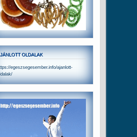
JÁNLOTT OLDALAK
ttps://egeszsegesember.info/ajanlott-
ldalak/