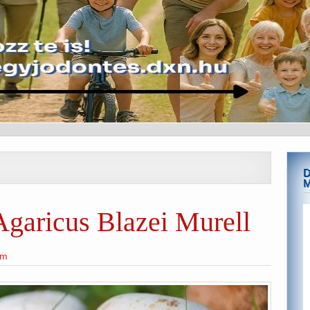
D
garicus Blazei Murell
am