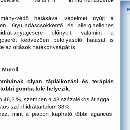
mány-védő hatásával védelmet nyújt a
n. Gyulladáscsökkentő és allergiaellenes
hidrát-anyagcsere előnyeit, valamint a
gcserét kedvezően befolyásoló hatását is
lte az oltások hatékonyságát is.
 Murell
mbának olyan táplálkozási és terápiás
többi gomba fölé helyezik.
m 46,2 %, szemben a 43 százalékos átlaggal.
tos szénhidráttartalom 38%
maz, mint a piacon kapható többi agaricus