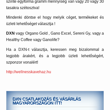
szinte egyforma gramm mennyiség van vagy 20 vagy 30
tasakra szétosztva!
Mindenki döntse el hogy melyik céget, termékeket és
üzleti lehetőséget választja !
DXN
vagy Organo Gold , Gano Excel, Sereni Gy, vagy a
Healthy Coffee vagy Ganolife?
Ha a DXN-t választja, keressen meg bizalommal a
legjobb árakért, és a legjobb üzleti lehetőségért,
szponzor vonalért!
http://wellnesskavehaz.hu
DXN CSATLAKOZÁS ÉS VÁSÁRLÁS
MAGYARORSZÁGON ITT!