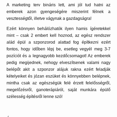
A marketing terv bináris lett, ami jól tud hatni az
emberek azon gyengeségére miszerint félnek a
vesztességtől, illetve vágynak a gazdagságra!
Ezért könnyen behálózhatók ilyen hamis ígéretekkel
mint – csak 2 embert kell hoznod, az egész rendszer
alád épül a szponzorod alattad fog építkezni ezért
fontos, hogy időben lépj be, esetleg vegyél meg 3-7
pozíciót és a legnagyobb kezdőcsomagot! Az emberek
pedig megijednek, nehogy elveszítsenek valami nagy
belépőt akit a szponzor alájuk rakna ezért feladják
kételyeiket és józan eszüket és könnyebben belépnek,
mintha csak az egészségük felé érzett felelősségről,
megelőzésről, ganoterápiáról, saját munkára épülő
szélesség építésről lenne szó!