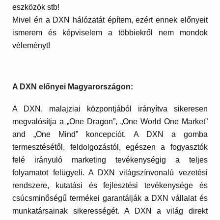
eszközök stb!
Mivel én a DXN hálózatát építem, ezért ennek előnyeit
ismerem és képviselem a többiekről nem mondok
véleményt!
A DXN előnyei Magyarországon:
A DXN, malajziai központjából irányítva sikeresen
megvalósítja a „One Dragon”, „One World One Market”
and „One Mind” koncepciót. A DXN a gomba
termesztésétől, feldolgozástól, egészen a fogyasztók
felé irányuló marketing tevékenységig a teljes
folyamatot felügyeli. A DXN világszínvonalú vezetési
rendszere, kutatási és fejlesztési tevékenysége és
csúcsminőségű termékei garantálják a DXN vállalat és
munkatársainak sikerességét. A DXN a világ direkt