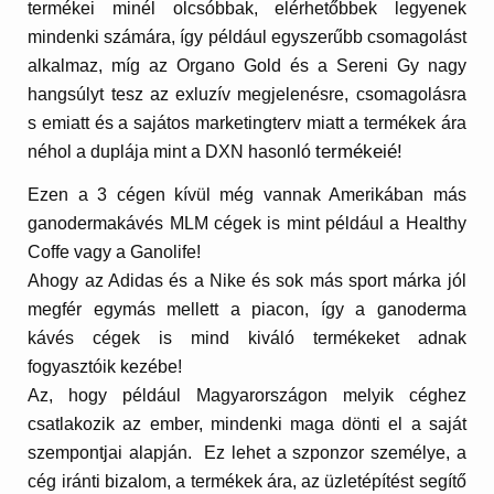
termékei
minél olcsóbbak
, elérhetőbbek legyenek
mindenki számára, így például egyszerűbb csomagolást
alkalmaz, míg az Organo Gold és a Sereni Gy nagy
hangsúlyt tesz az exluzív megjelenésre, csomagolásra
s emiatt és a sajátos marketingterv miatt a
termékek ára
termékeié!
néhol a duplája mint a DXN hasonló
Ezen a 3 cégen kívül még vannak Amerikában más
ganodermakávés MLM cégek is mint például a
Healthy
Coffe
vagy a
Ganolife
!
Ahogy az Adidas és a Nike és sok más sport márka jól
megfér egymás mellett a piacon, így a ganoderma
kávés cégek is mind kiváló termékeket adnak
fogyasztóik kezébe!
Az, hogy például Magyarországon melyik céghez
csatlakozik az ember, mindenki maga dönti el a saját
szempontjai alapján. Ez lehet a szponzor személye, a
cég iránti bizalom, a termékek ára, az üzletépítést segítő