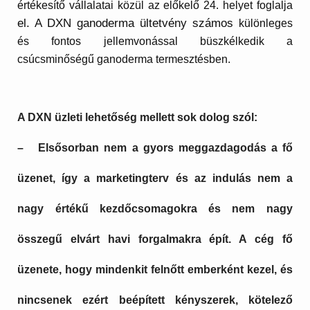
értékesítő vállalatai közül az előkelő 24. helyet foglalja
el. A DXN ganoderma ültetvény számos
különleges
és fontos jellemvonással büszkélkedik a
csúcsminőségű ganoderma termesztésben.
A DXN üzleti lehetőség mellett sok dolog szól:
– Elsősorban nem a gyors meggazdagodás a fő
üzenet, így a marketingterv és az indulás nem a
nagy értékű kezdőcsomagokra és nem nagy
összegű elvárt havi forgalmakra épít. A cég fő
üzenete, hogy mindenkit felnőtt emberként kezel, és
nincsenek ezért beépített kényszerek, kötelező