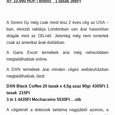
Ár: 10.990 HUF / doboz 1 tasak 366Ft
A Sereni Gy még csak most lesz 2 éves cég az USA –
ban, elosztó raktárja Londonban van árai hasonlóan
drágák mint az OG-nél. Jelenleg még nem ismertek
csak az amerikai árak dollárban.
A
Gano Excel termékek árai
még nehezebben
megtalálhatóak online.
A
DXN termékek árai
minden céges webáruházban
megtalálhatóak, lásd:
DXN Black Coffee
20 tasak x 4,5g azaz 90gr 4305Ft 1
tasak 215Ft
3 in 1 4435
Ft
Mochacsino
5530Ft …stb
A cégeknél a dobozok tartalma nagyjából azonos, a