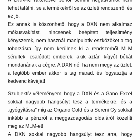
lehet találni, se a termékekről se az üzleti rendszerről és
ez jó.
Ez annak is köszönhető, hogy a DXN nem alkalmaz
mókusvakítást, nincsenek beépített teljesítmény
kényszerek, nem használ manipulatív eszközöket a tag
toborzásra így nem kerülnek ki a rendszerből MLM
sérültek, csalódott emberek, akik aztán kígyót békát
mondanának a cégre. A DXN nél ha nem megy az üzlet,
a legtöbb ember akkor is tag marad, és fogyasztja a
kedvenc kávéját!
Szubjektív véleményem, hogy a DXN és a Gano Excel
sokkal nagyobb hangsúlyt tesz a termékekre, és a
„gyógyításra” míg az Organo Gold és a Sereni Gy sokkal
inkább a pénzről a meggazdagodás oldaláról közelíti
meg az MLM-et!
A DXN sokkal nagyobb hangsúlyt tesz arra, hogy