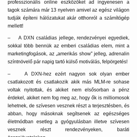
professzionális online eszközöket ad ingyenesen a
tagok számára már 13 nyelven amivel az egész világon
tudják építeni hálózatukat akár otthonról a számítógép
mellett!
– A
DXN családias jellege, rendezvénye
i egyediek,
sokkal több bennük az emberi családias elem, mint a
marketingfogások, az „amerikás show” jelleg, adrenalin
színtnövelő pár napig tartó külső motiválás, felpörgetés!
– A DXN-hez ezért nagyon sok olyan ember
csatlakozott és csatlakozik akik más MLM-re sohase
voltak nyitottak, és akiket nem elsősorban a pénz
érdekel, akiket nem fog meg az, hogy ők is milliomosok
lehetnek, de szívesen vesznek részt a terjesztésben, és
abban, hogy másoknak segítsenek az egészséges
életmódban esetleg a gyógyulásban illetve szívesen
vesznek részt rendezvényeken, baráti