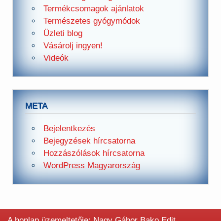
Termékcsomagok ajánlatok
Természetes gyógymódok
Üzleti blog
Vásárolj ingyen!
Videók
META
Bejelentkezés
Bejegyzések hírcsatorna
Hozzászólások hírcsatorna
WordPress Magyarország
A honlap üzemeltetője: Nagy Gábor Bako Edit