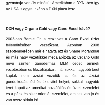
gyémántja van / is minősült Amerikában a DXN -ben így
az USA is egyre inkább a DXN piaca lesz.
DXN vagy Organo Gold vagy Gano Excel kávé?
2003-ban
Bernie Chua
részt vett a
Gano Excel
üzlet
fellendítésében vezetőként. Azonban 2008
szeptemberében már elhagyta azt és Shane Moranddal
és más nagy vezetőkkel megalapította az
Organo Gold
nevű szintén ganodermás MLM céget, aminek
vezetésében és filozófiájában, már sokkal nagyobb teret
kaptak nem ázsiai vezetők is, és az ázsiai
gondolkodásmód és üzletvitel helyet, sokkal nagyobb
teret kapott az amerikai hozzáállás és üzleti szemlélet
és a pénz és siker orientált szemlélet, aminek van jó és
van rossz oldala is!