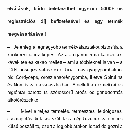
elvárások,
bárki belekezdhet egyszeri 5000Ft-os
regisztrációs díj befizetésével
és egy termék
megvásárlásával!
–
Jelenleg a legnagyobb termékválasztékot biztosítja a
konkurenciához képest.
Az alap ganoderma kapszulák,
kávék tea és kakaó mellett – ami a többieknél is van – a
DXN bőséges választékot kínál más gyógygombákból
pld Cordyceps, oroszlánsörénygomba, illetve Spirulina
és Noni is van a választékban. Emellett a kozmetikai és
higiéniai paletta is széleskörű aloés és ganodermás
alkotórészekkel.
–
Mivel a teljes termelés, termesztés, feldolgozás,
csomagolás, kutatás, szállítás a cég kezében van, nincs
külső beszállító, ezért a legjobb árakon is tud dolgozni a