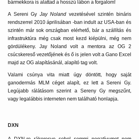
bármekkora is alattad a hosszú lábon a forgalom!
A
Sereni Gy
Jay Noland
vezetésével szintén bináris
rendszerrel 2010 áprilisában -ban indult az USA-ban és
szintén már sok országban elérhető, bár a szállítás és
infrastruktúra még csak most kezd kiépülni, még nem
gördülékeny. Jay Noland volt a mentora az OG 2
csúcskereső vezetőjének és ő is jelen volt a Gano Excel
majd az OG alapításánál, alapító tag volt.
Valami csúnya vita miatt úgy döntött, hogy saját
ganodermás MLM céget alapít, ez lett a Sereni Gy.
Legújabb rálátásom szerint a Sereny Gy megszűnt,
vagy legalábbis interneten nem található honlapja.
DXN
A DXN-re rákeresve sehol semmi negatívumot nem