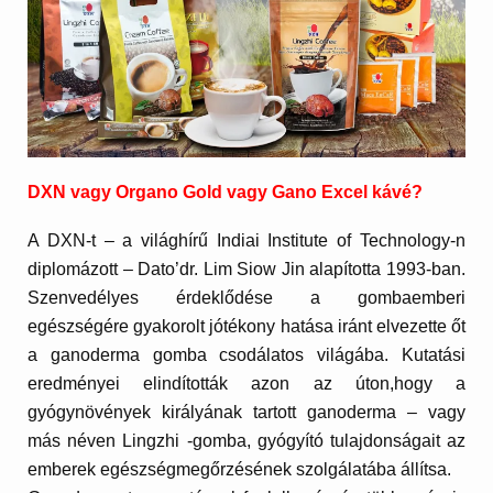
DXN vagy Organo Gold vagy Gano Excel kávé?
A
DXN-t
– a világhírű Indiai Institute of Technology-n
diplomázott –
Dato’dr. Lim Siow Jin alapította 1993-ban.
Szenvedélyes érdeklődése a gombaemberi
egészségére gyakorolt jótékony hatása iránt elvezette őt
a ganoderma gomba csodálatos világába. Kutatási
eredményei elindították azon az úton,hogy a
gyógynövények királyának tartott ganoderma – vagy
más néven Lingzhi -gomba, gyógyító tulajdonságait az
emberek egészségmegőrzésének szolgálatába állítsa.