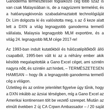
Ganoderma termesztéssel foglalkozó cég több száz is
van csak Malaysiában is, de a nagyüzemi termelést, és
a hatóanyagkivonás szabadalmaztatott technológiáját
Dr. Lim dolgozta ki és valósitotta meg, s az ő keze alatt
lett a DXN a világ legnagyobb ganoderma termelő
vállalata,
Malaysia legnagyobb MLM exportöre
, és a
világ 24. legnagyobb MLM cége 2017-re
!
Az 1993-ban indult kutatókból és hálózatépítőkből álló
csapatból, 1995-ben vált ki az a néhány ember akik
késöbb megalapitották a Gano Excel céget, ami szintén
nagyra nőtt, és szintén azt hirdeti, – TERMÉSZETESEN
HAMISAN – hogy ők a legnagyobb ganoderma termelő
cég a világon.
Üzletileg és az online jelenlétet figyelve úgy tűnik, hogy
a DXN inkább az ázsiai térségben, míg a Gano Excel az
Amerikai kontinensen tölt be vezető szerepet. Miután az
elmúlt években 2 új CA Crpwn Ambassador – / 20 saját