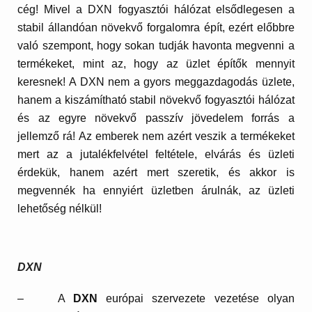
cég! Mivel a DXN fogyasztói hálózat elsődlegesen a
stabil állandóan növekvő forgalomra épít, ezért előbbre
való szempont, hogy sokan tudják havonta megvenni a
termékeket, mint az, hogy az üzlet építők mennyit
keresnek!
A DXN nem a gyors meggazdagodás üzlete,
hanem a kiszámítható stabil növekvő fogyasztói hálózat
és az egyre növekvő passzív jövedelem forrás a
jellemző rá! Az emberek nem azért veszik a termékeket
mert az a jutalékfelvétel feltétele, elvárás és üzleti
érdekük, hanem azért mert szeretik, és akkor is
megvennék ha ennyiért üzletben árulnák, az üzleti
lehetőség nélkül!
DXN
– A
DXN
európa
i szervezete vezetése olyan