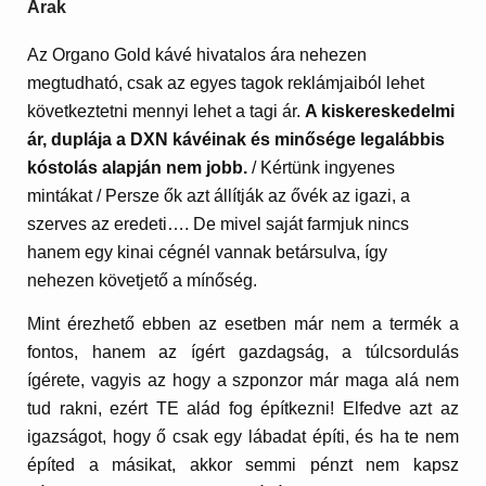
Árak
Az Organo Gold kávé hivatalos ára nehezen
megtudható, csak az egyes tagok reklámjaiból lehet
következtetni mennyi lehet a tagi ár.
A kiskereskedelmi
ár, duplája a DXN kávéinak és minősége legalábbis
kóstolás alapján nem jobb.
/ Kértünk ingyenes
mintákat / Persze ők azt állítják az ővék az igazi, a
szerves az eredeti…. De mivel saját farmjuk nincs
hanem egy kinai cégnél vannak betársulva, így
nehezen követjető a mínőség.
Mint érezhető ebben az esetben már nem a termék a
fontos, hanem az ígért gazdagság, a túlcsordulás
ígérete, vagyis az hogy a szponzor már maga alá nem
tud rakni, ezért TE alád fog építkezni! Elfedve azt az
igazságot, hogy ő csak egy lábadat építi, és ha te nem
építed a másikat, akkor semmi pénzt nem kapsz