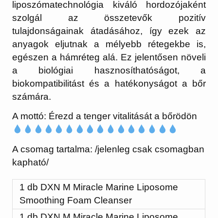
liposzómatechnológia kiváló hordozójaként
szolgál az összetevők pozitív
tulajdonságainak átadásához, így ezek az
anyagok eljutnak a mélyebb rétegekbe is,
egészen a hámréteg alá. Ez jelentősen növeli
a biológiai hasznosíthatóságot, a
biokompatibilitást és a hatékonyságot a bőr
számára.
A mottó: Érezd a tenger vitalitását a bőrödön
A csomag tartalma: /jelenleg csak csomagban
kapható/
1 db DXN M Miracle Marine Liposome
Smoothing Foam Cleanser
1 db DXN M Miracle Marine Liposome