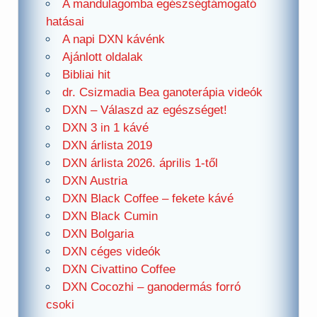
A mandulagomba egészségtámogató
hatásai
A napi DXN kávénk
Ajánlott oldalak
Bibliai hit
dr. Csizmadia Bea ganoterápia videók
DXN – Válaszd az egészséget!
DXN 3 in 1 kávé
DXN árlista 2019
DXN árlista 2026. április 1-től
DXN Austria
DXN Black Coffee – fekete kávé
DXN Black Cumin
DXN Bolgaria
DXN céges videók
DXN Civattino Coffee
DXN Cocozhi – ganodermás forró
csoki