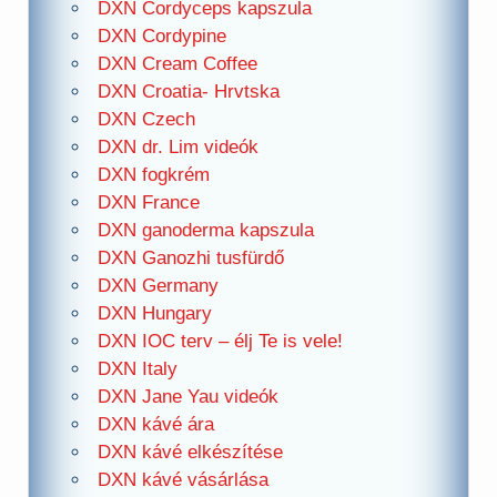
DXN Cordyceps kapszula
DXN Cordypine
DXN Cream Coffee
DXN Croatia- Hrvtska
DXN Czech
DXN dr. Lim videók
DXN fogkrém
DXN France
DXN ganoderma kapszula
DXN Ganozhi tusfürdő
DXN Germany
DXN Hungary
DXN IOC terv – élj Te is vele!
DXN Italy
DXN Jane Yau videók
DXN kávé ára
DXN kávé elkészítése
DXN kávé vásárlása