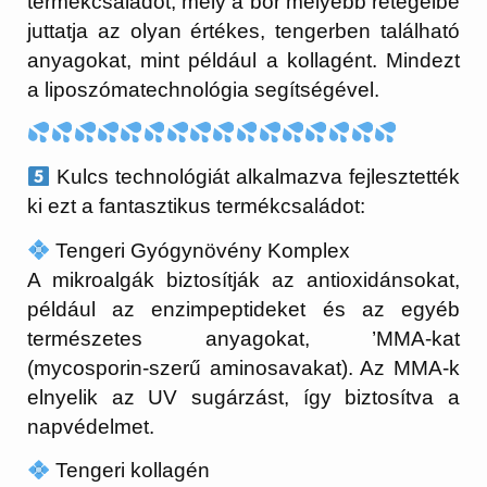
termékcsaládot, mely a bőr mélyebb rétegeibe
juttatja az olyan értékes, tengerben található
anyagokat, mint például a kollagént. Mindezt
a liposzómatechnológia segítségével.
Kulcs technológiát alkalmazva fejlesztették
ki ezt a fantasztikus termékcsaládot:
Tengeri Gyógynövény Komplex
A mikroalgák biztosítják az antioxidánsokat,
például az enzimpeptideket és az egyéb
természetes anyagokat, ’MMA-kat
(mycosporin-szerű aminosavakat). Az MMA-k
elnyelik az UV sugárzást, így biztosítva a
napvédelmet.
Tengeri kollagén