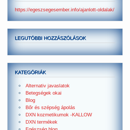
https://egeszsegesember.info/ajanlott-oldalak/
LEGUTÓBBI HOZZÁSZÓLÁSOK
KATEGÓRIÁK
Alternativ javaslatok
Betegségek okai
Blog
Bőr és szépség ápolás
DXN kozmetikumok -KALLOW
DXN termékek
Egészség blog