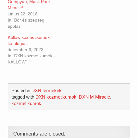
Gempyuri, Mask Pack,
Miracle!
június 22, 2018
In "Bőr és szépség
ápolás"
Kallow kozmetikumok
katalógus
december 6, 2023
In "DXN kozmetikumok -
KALLOW"
Posted in
DXN termékek
tagged with
DXN kozmetikumok
,
DXN M Miracle
,
kozmetikumok
Comments are closed.