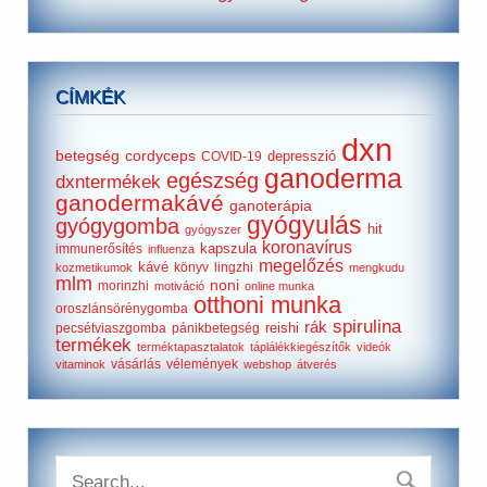
CÍMKÉK
dxn
betegség
cordyceps
depresszió
COVID-19
ganoderma
egészség
dxntermékek
ganodermakávé
ganoterápia
gyógyulás
gyógygomba
hit
gyógyszer
koronavírus
kapszula
immunerősítés
influenza
megelőzés
kávé
könyv
lingzhi
kozmetikumok
mengkudu
mlm
noni
morinzhi
motiváció
online munka
otthoni munka
oroszlánsörénygomba
spirulina
rák
reishi
pecsétviaszgomba
pánikbetegség
termékek
terméktapasztalatok
táplálékkiegészítők
videók
vásárlás
vélemények
vitaminok
webshop
átverés