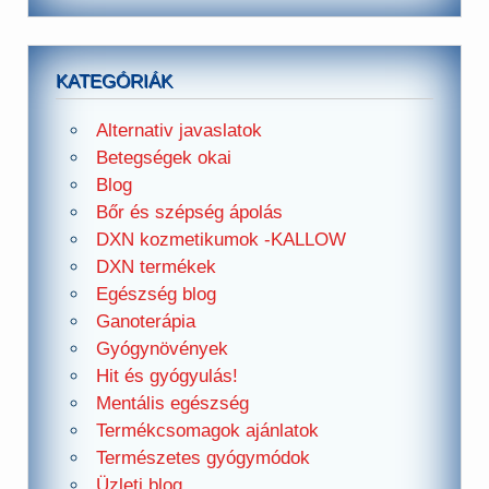
KATEGÓRIÁK
Alternativ javaslatok
Betegségek okai
Blog
Bőr és szépség ápolás
DXN kozmetikumok -KALLOW
DXN termékek
Egészség blog
Ganoterápia
Gyógynövények
Hit és gyógyulás!
Mentális egészség
Termékcsomagok ajánlatok
Természetes gyógymódok
Üzleti blog