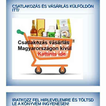
CSATLAKOZÁS ÉS VÁSÁRLÁS KÜLFÖLDÖN
ITT/
IRATKOZZ FEL HIRLEVELEMRE ÉS TÖLTSD
LE A KÖNYVEM INGYENESEN!