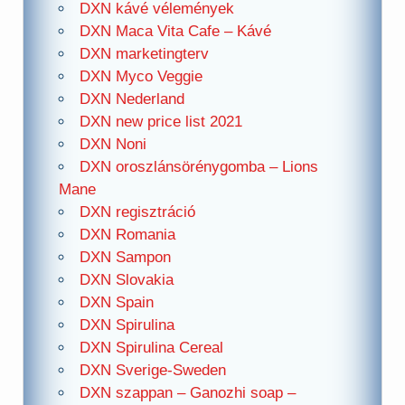
DXN kávé vélemények
DXN Maca Vita Cafe – Kávé
DXN marketingterv
DXN Myco Veggie
DXN Nederland
DXN new price list 2021
DXN Noni
DXN oroszlánsörénygomba – Lions
Mane
DXN regisztráció
DXN Romania
DXN Sampon
DXN Slovakia
DXN Spain
DXN Spirulina
DXN Spirulina Cereal
DXN Sverige-Sweden
DXN szappan – Ganozhi soap –