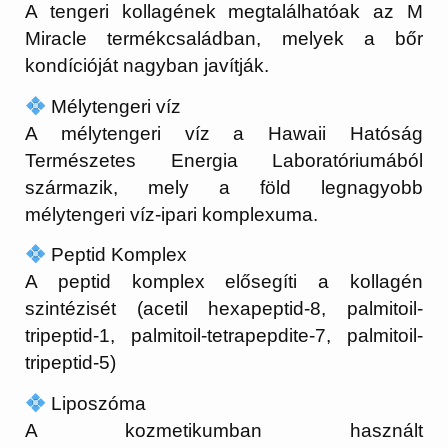
A tengeri kollagének megtalálhatóak az M
Miracle termékcsaládban, melyek a bőr
kondícióját nagyban javítják.
Mélytengeri víz
A mélytengeri víz a Hawaii Hatóság
Természetes Energia Laboratóriumából
származik, mely a föld legnagyobb
mélytengeri víz-ipari komplexuma.
Peptid Komplex
A peptid komplex elősegíti a kollagén
szintézisét (acetil hexapeptid-8, palmitoil-
tripeptid-1, palmitoil-tetrapepdite-7, palmitoil-
tripeptid-5)
Liposzóma
A kozmetikumban használt