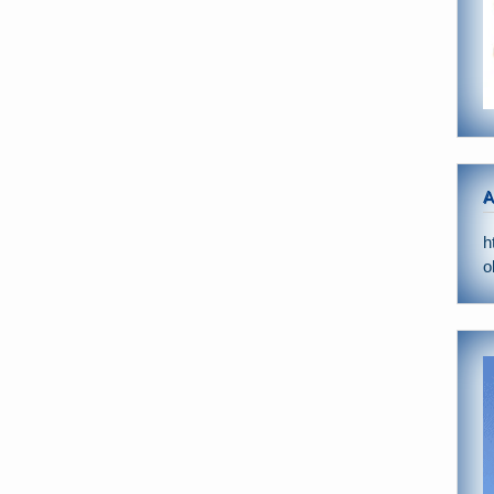
A
h
o