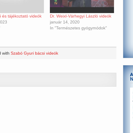
 és tájékoztató videók
Dr. Weixl-Várhegyi László videók
2023
január 14, 2020
"
In "Természetes gyógymódok"
d with
Szabó Gyuri bácsi videók
A