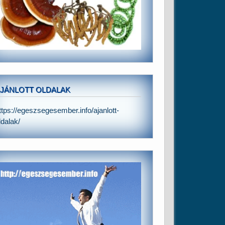
JÁNLOTT OLDALAK
ttps://egeszsegesember.info/ajanlott-
ldalak/