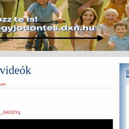
 videók
D
team
BF_XAODYg