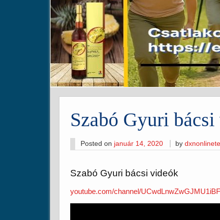
Szabó Gyuri bácsi
Posted on
január 14, 2020
by
dxnonline
Szabó Gyuri bácsi videók
youtube.com/channel/UCwdLnwZwGJMU1i