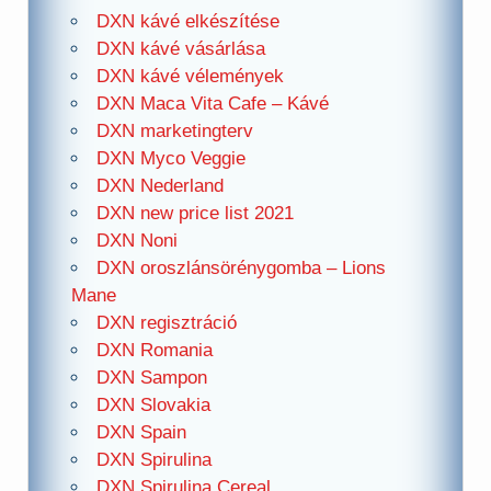
DXN kávé elkészítése
DXN kávé vásárlása
DXN kávé vélemények
DXN Maca Vita Cafe – Kávé
DXN marketingterv
DXN Myco Veggie
DXN Nederland
DXN new price list 2021
DXN Noni
DXN oroszlánsörénygomba – Lions
Mane
DXN regisztráció
DXN Romania
DXN Sampon
DXN Slovakia
DXN Spain
DXN Spirulina
DXN Spirulina Cereal