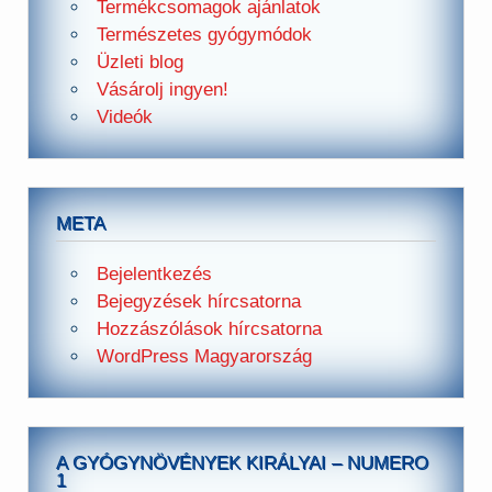
Termékcsomagok ajánlatok
Természetes gyógymódok
Üzleti blog
Vásárolj ingyen!
Videók
META
Bejelentkezés
Bejegyzések hírcsatorna
Hozzászólások hírcsatorna
WordPress Magyarország
A GYÓGYNÖVÉNYEK KIRÁLYAI – NUMERO
1