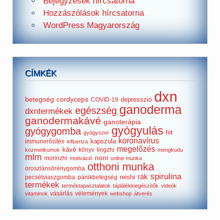
Bejegyzések hírcsatorna
Hozzászólások hírcsatorna
WordPress Magyarország
CÍMKÉK
dxn
betegség
cordyceps
depresszió
COVID-19
ganoderma
egészség
dxntermékek
ganodermakávé
ganoterápia
gyógyulás
gyógygomba
hit
gyógyszer
koronavírus
kapszula
immunerősítés
influenza
megelőzés
kávé
könyv
lingzhi
kozmetikumok
mengkudu
mlm
noni
morinzhi
motiváció
online munka
otthoni munka
oroszlánsörénygomba
spirulina
rák
reishi
pecsétviaszgomba
pánikbetegség
termékek
terméktapasztalatok
táplálékkiegészítők
videók
vásárlás
vélemények
vitaminok
webshop
átverés