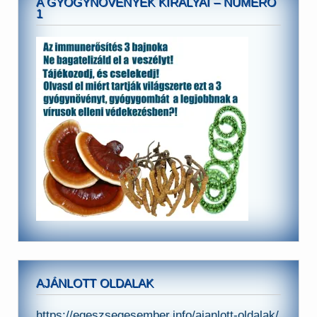
A GYÓGYNÖVÉNYEK KIRÁLYAI – NUMERO
1
AJÁNLOTT OLDALAK
https://egeszsegesember.info/ajanlott-oldalak/