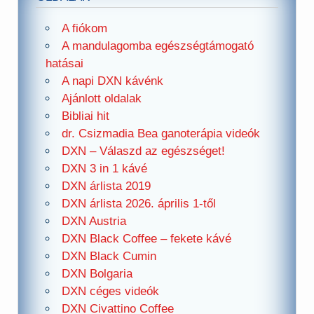
A fiókom
A mandulagomba egészségtámogató
hatásai
A napi DXN kávénk
Ajánlott oldalak
Bibliai hit
dr. Csizmadia Bea ganoterápia videók
DXN – Válaszd az egészséget!
DXN 3 in 1 kávé
DXN árlista 2019
DXN árlista 2026. április 1-től
DXN Austria
DXN Black Coffee – fekete kávé
DXN Black Cumin
DXN Bolgaria
DXN céges videók
DXN Civattino Coffee