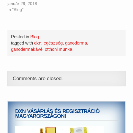
elromlik, azt sokkal
január 29, 2018
nehezebb és
In "Blog"
költségesebb megjavítani,
mint karbantartással
megelőzni a dolgokat. Ha
zuhan a repülő akkor már
Posted in
Blog
nem sok esély van a szép
tagged with
dxn
,
egészség
,
ganoderma
,
kilátás élvezésére, akkor
ganodermakávé
,
otthoni munka
már a túlélésért kell
küzdeni! Ezért ne…
Comments are closed.
DXN VÁSÁRLÁS ÉS REGISZTRÁCIÓ
MAGYARORSZÁGON!