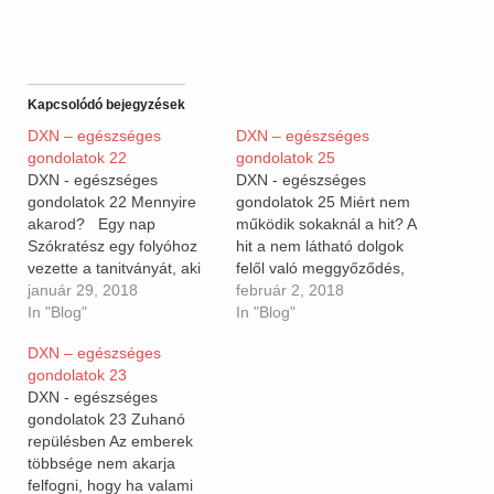
Kapcsolódó bejegyzések
DXN – egészséges
DXN – egészséges
gondolatok 22
gondolatok 25
DXN - egészséges
DXN - egészséges
gondolatok 22 Mennyire
gondolatok 25 Miért nem
akarod? Egy nap
működik sokaknál a hit? A
Szókratész egy folyóhoz
hit a nem látható dolgok
vezette a tanitványát, aki
felől való meggyőződés,
az iránt édeklödött,
január 29, 2018
és a remémylett dolgok
február 2, 2018
hogyan tehetne szert
In "Blog"
valósága! /Biblia A hit
In "Blog"
bölcsességre? A mester
elkötelezettség, bátorság,
DXN – egészséges
bevezette a folyóba és
és meggyőződés. Az igazi
gondolatok 23
egy váratlan pillanatban a
hithez a hit cselekedet is
DXN - egészséges
víz alá nyomta a fejét úgy
társul! Ha imádkoztál,
gondolatok 23 Zuhanó
, hogy már nem kapott
hogy ne essen az eső,
repülésben Az emberek
levegőt és harcolni
akkor nem viszel…
többsége nem akarja
kezdett az…
felfogni, hogy ha valami