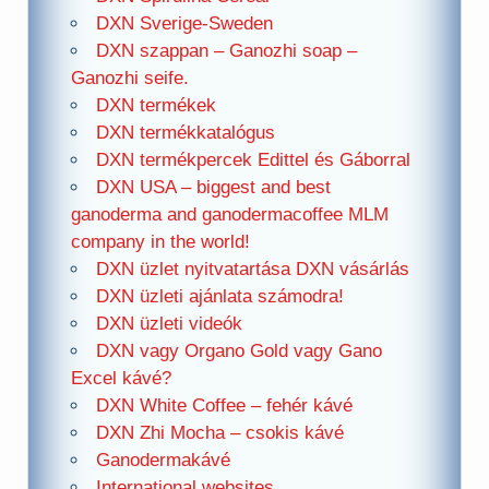
DXN Sverige-Sweden
DXN szappan – Ganozhi soap –
Ganozhi seife.
DXN termékek
DXN termékkatalógus
DXN termékpercek Edittel és Gáborral
DXN USA – biggest and best
ganoderma and ganodermacoffee MLM
company in the world!
DXN üzlet nyitvatartása DXN vásárlás
DXN üzleti ajánlata számodra!
DXN üzleti videók
DXN vagy Organo Gold vagy Gano
Excel kávé?
DXN White Coffee – fehér kávé
DXN Zhi Mocha – csokis kávé
Ganodermakávé
International websites