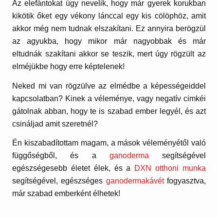
Az elefántokat úgy nevelik, hogy már gyerek korukban
kikötik őket egy vékony lánccal egy kis cölöphöz, amit
akkor még nem tudnak elszakítani. Ez annyira berögzül
az agyukba, hogy mikor már nagyobbak és már
eltudnák szakítani akkor se teszik, mert úgy rögzült az
elméjükbe hogy erre képtelenek!
Neked mi van rögzülve az elmédbe a képességeiddel
kapcsolatban? Kinek a véleménye, vagy negatív cimkéi
gátolnak abban, hogy te is szabad ember legyél, és azt
csináljad amit szeretnél?
Én kiszabadítottam magam, a mások véleményétől való
függőségből, és a
ganoderma
segítségével
egészségesebb életet élek, és a
DXN otthoni munka
segítségével, egészséges
ganodermakávét
fogyasztva,
már szabad emberként élhetek!