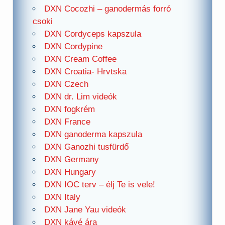
DXN Cocozhi – ganodermás forró
csoki
DXN Cordyceps kapszula
DXN Cordypine
DXN Cream Coffee
DXN Croatia- Hrvtska
DXN Czech
DXN dr. Lim videók
DXN fogkrém
DXN France
DXN ganoderma kapszula
DXN Ganozhi tusfürdő
DXN Germany
DXN Hungary
DXN IOC terv – élj Te is vele!
DXN Italy
DXN Jane Yau videók
DXN kávé ára