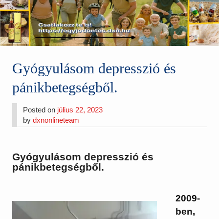
Gyógyulásom depresszió és
pánikbetegségből.
Posted on
július 22, 2023
by
dxnonlineteam
Gyógyulásom depresszió és
pánikbetegségből.
2009-
ben,