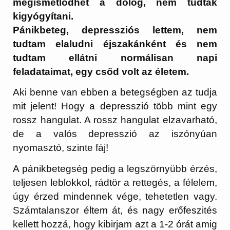
megismétlődhet a dolog, nem tudták
kigyógyítani.
Pánikbeteg, depressziós lettem, nem
tudtam elaludni éjszakánként és nem
tudtam ellátni normálisan napi
feladataimat, egy csőd volt az életem.
Aki benne van ebben a betegségben az tudja
mit jelent! Hogy a depresszió több mint egy
rossz hangulat. A rossz hangulat elzavarható,
de a valós depresszió az iszónyúan
nyomasztó, szinte fáj!
A pánikbetegség pedig a legszörnyübb érzés,
teljesen leblokkol, rádtör a rettegés, a félelem,
úgy érzed mindennek vége, tehetetlen vagy.
Számtalanszor éltem át, és nagy erőfeszités
kellett hozzá, hogy kibirjam azt a 1-2 órát amig