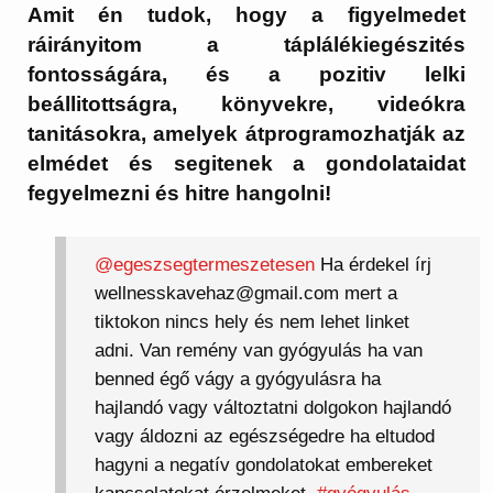
Amit én tudok, hogy a figyelmedet
ráirányitom a táplálékiegészités
fontosságára, és a pozitiv lelki
beállitottságra, könyvekre, videókra
tanitásokra, amelyek átprogramozhatják az
elmédet és segitenek a gondolataidat
fegyelmezni és hitre hangolni!
@egeszsegtermeszetesen
Ha érdekel írj
wellnesskavehaz@gmail.com mert a
tiktokon nincs hely és nem lehet linket
adni. Van remény van gyógyulás ha van
benned égő vágy a gyógyulásra ha
hajlandó vagy változtatni dolgokon hajlandó
vagy áldozni az egészségedre ha eltudod
hagyni a negatív gondolatokat embereket