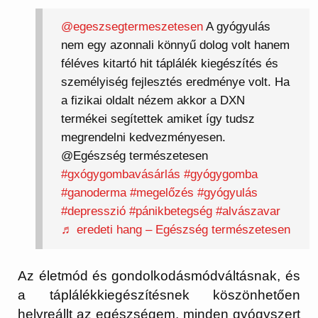
@egeszsegtermeszetesen
A gyógyulás
nem egy azonnali könnyű dolog volt hanem
féléves kitartó hit táplálék kiegészítés és
személyiség fejlesztés eredménye volt. Ha
a fizikai oldalt nézem akkor a DXN
termékei segítettek amiket így tudsz
megrendelni kedvezményesen.
@Egészség természetesen
#gxógygombavásárlás
#gyógygomba
#ganoderma
#megelőzés
#gyógyulás
#depresszió
#pánikbetegség
#alvászavar
♬ eredeti hang – Egészség természetesen
Az életmód és gondolkodásmódváltásnak, és
a táplálékkiegészítésnek köszönhetően
helyreállt az egészségem, minden gyógyszert