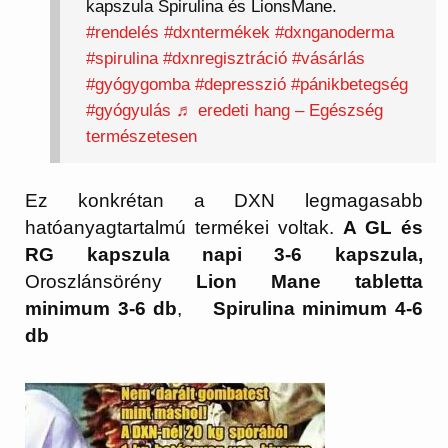
kapszula Spirulina és LionsMane.
#rendelés
#dxntermékek
#dxnganoderma
#spirulina
#dxnregisztráció
#vásárlás
#gyógygomba
#depresszió
#pánikbetegség
#gyógyulás
♬ eredeti hang – Egészség
természetesen
Ez konkrétan a DXN legmagasabb
hatóanyagtartalmú termékei voltak.
A GL és
RG kapszula napi 3-6 kapszula,
Oroszlánsörény
Lion Mane tabletta
minimum 3-6 db
,
Spirulina minimum 4-6
db