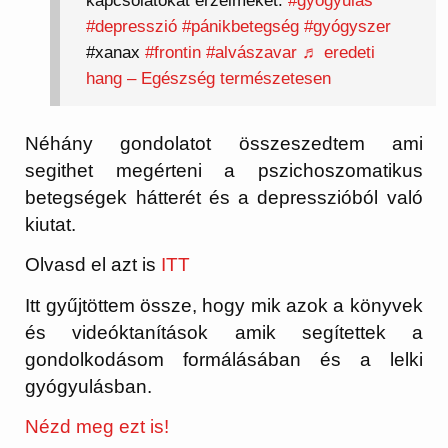
kapcsolatokat érzelmeket.
#gyógyulás
#depresszió
#pánikbetegség
#gyógyszer
#xanax
#frontin
#alvászavar
♬ eredeti
hang – Egészség természetesen
Néhány gondolatot összeszedtem ami
segithet megérteni a pszichoszomatikus
betegségek hátterét és a depresszióból való
kiutat.
Olvasd el azt is
ITT
Itt gyűjtöttem össze, hogy mik azok a könyvek
és videóktanítások amik segítettek a
gondolkodásom formálásában és a lelki
gyógyulásban.
Nézd meg ezt is!