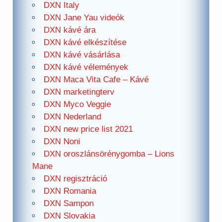
DXN Italy
DXN Jane Yau videók
DXN kávé ára
DXN kávé elkészítése
DXN kávé vásárlása
DXN kávé vélemények
DXN Maca Vita Cafe – Kávé
DXN marketingterv
DXN Myco Veggie
DXN Nederland
DXN new price list 2021
DXN Noni
DXN oroszlánsörénygomba – Lions
Mane
DXN regisztráció
DXN Romania
DXN Sampon
DXN Slovakia