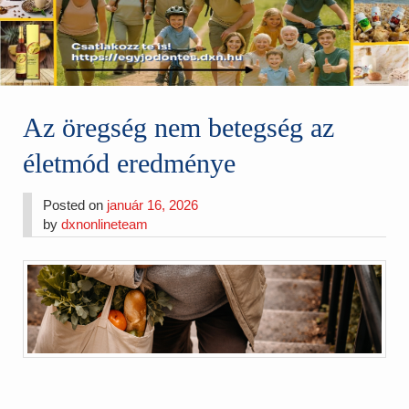
Az öregség nem betegség az
életmód eredménye
Posted on
január 16, 2026
by
dxnonlineteam