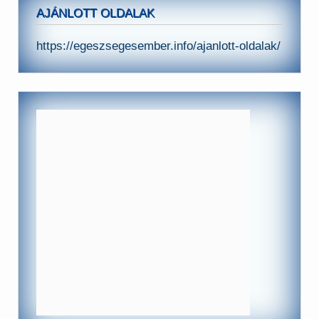
AJÁNLOTT OLDALAK
https://egeszsegesember.info/ajanlott-oldalak/