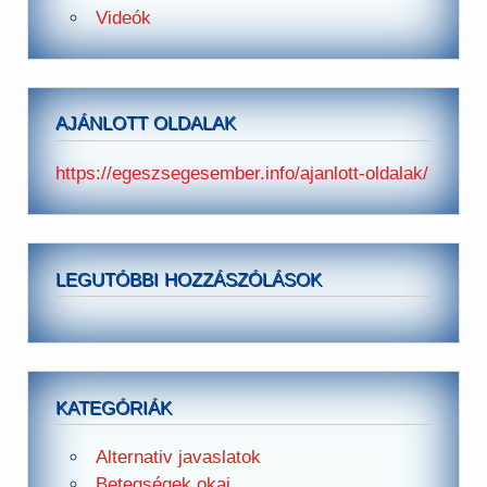
Videók
AJÁNLOTT OLDALAK
https://egeszsegesember.info/ajanlott-oldalak/
LEGUTÓBBI HOZZÁSZÓLÁSOK
KATEGÓRIÁK
Alternativ javaslatok
Betegségek okai