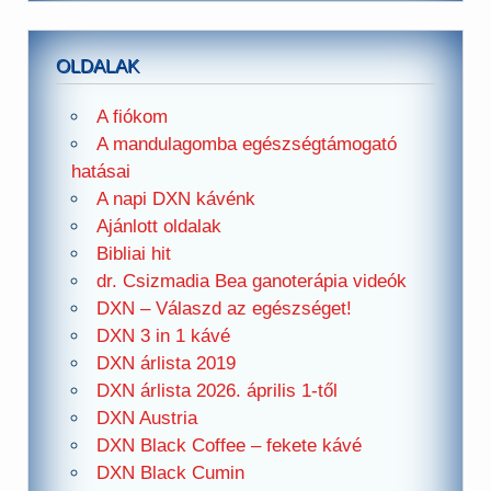
OLDALAK
A fiókom
A mandulagomba egészségtámogató
hatásai
A napi DXN kávénk
Ajánlott oldalak
Bibliai hit
dr. Csizmadia Bea ganoterápia videók
DXN – Válaszd az egészséget!
DXN 3 in 1 kávé
DXN árlista 2019
DXN árlista 2026. április 1-től
DXN Austria
DXN Black Coffee – fekete kávé
DXN Black Cumin