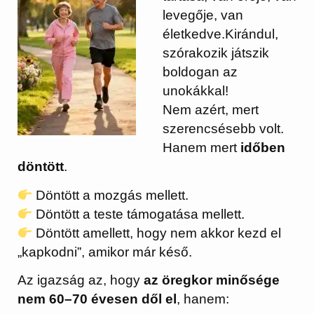
levegője, van
életkedve.Kirándul,
szórakozik játszik
boldogan az
unokákkal!
Nem azért, mert
szerencsésebb volt.
Hanem mert
időben
döntött
.
Döntött a mozgás mellett.
Döntött a teste támogatása mellett.
Döntött amellett, hogy nem akkor kezd el
„kapkodni”, amikor már késő.
Az igazság az, hogy
az öregkor minősége
nem 60–70 évesen dől el
, hanem: