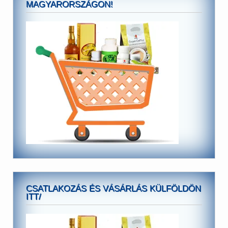
MAGYARORSZÁGON!
CSATLAKOZÁS ÉS VÁSÁRLÁS KÜLFÖLDÖN
ITT/