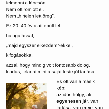
felmenni a lépcsőn.
Nem ott romlott el.
Nem „hirtelen lett öreg”.
Ez 30–40 év alatt épült fel:
halogatással,
„majd egyszer elkezdem”-ekkel,
kifogásokkal,
azzal, hogy mindig volt fontosabb dolog,
kiadás, feladat mint a saját teste jól tartása!
És ott van a másik
kép:
az idős hölgy, aki
egyenesen jár
, van
tartása, van ereje, van