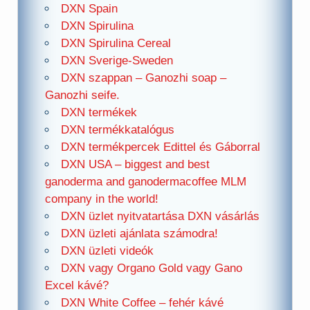
DXN Spain
DXN Spirulina
DXN Spirulina Cereal
DXN Sverige-Sweden
DXN szappan – Ganozhi soap –
Ganozhi seife.
DXN termékek
DXN termékkatalógus
DXN termékpercek Edittel és Gáborral
DXN USA – biggest and best
ganoderma and ganodermacoffee MLM
company in the world!
DXN üzlet nyitvatartása DXN vásárlás
DXN üzleti ajánlata számodra!
DXN üzleti videók
DXN vagy Organo Gold vagy Gano
Excel kávé?
DXN White Coffee – fehér kávé