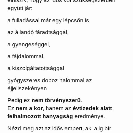
elhiszik, hogy az idős kor szükségszerűen
együtt jár:
a fulladással már egy lépcsőn is,
az állandó fáradtsággal,
a gyengeséggel,
a fájdalommal,
a kiszolgáltatottsággal
gyógyszeres doboz halommal az
éjjeliszekényen
Pedig ez
nem törvényszerű
.
Ez
nem a kor
, hanem az
évtizedek alatt
felhalmozott hanyagság
eredménye.
Nézd meg azt az idős embert, aki alig bír