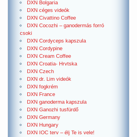
DXN Bolgaria
DXN céges videók
DXN Civattino Coffee
DXN Cocozhi – ganodermás forró
csoki
DXN Cordyceps kapszula
DXN Cordypine
DXN Cream Coffee
DXN Croatia- Hrvtska
DXN Czech
DXN dr. Lim videók
DXN fogkrém
DXN France
DXN ganoderma kapszula
DXN Ganozhi tusfürdő
DXN Germany
DXN Hungary
DXN IOC terv – élj Te is vele!