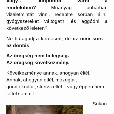
Vagy… időpontra várni a
rendelőben?
Műanyag pohárban
vizeletmintát vinni, receptre sorban állni,
gyógyszereket váltogatni és aggódni a
következő leleten?
Ne haragudj a kérdésért, de
ez nem sors –
ez döntés
.
Az öregség nem betegség.
Az öregség következmény.
Következménye annak, ahogyan éltél.
Annak, ahogyan ettél, mozogtál,
gondolkodtál, stresszeltél – vagy éppen nem
tettél semmit.
Sokan