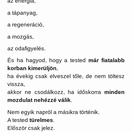
az energia,
a tápanyag,
a regeneráció,
a mozgás,
az odafigyelés.
És ha hagyod, hogy a tested
már fiatalabb
korban kimerüljön
,
ha évekig csak elveszel tőle, de nem töltesz
vissza,
akkor ne csodálkozz, ha időskorra
minden
mozdulat nehézzé válik
.
Nem egyik napról a másikra történik.
A tested
türelmes
.
Először csak jelez.