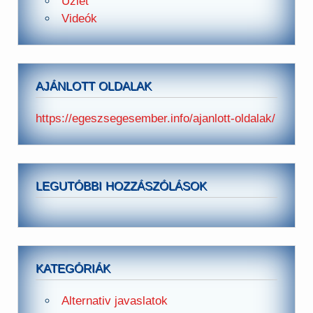
Üzlet
Videók
AJÁNLOTT OLDALAK
https://egeszsegesember.info/ajanlott-oldalak/
LEGUTÓBBI HOZZÁSZÓLÁSOK
KATEGÓRIÁK
Alternativ javaslatok