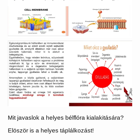
Mit javaslok a helyes bélflóra kialakitására?
Elöször is a helyes táplálkozást!