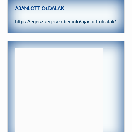
AJÁNLOTT OLDALAK
https://egeszsegesember.info/ajanlott-oldalak/