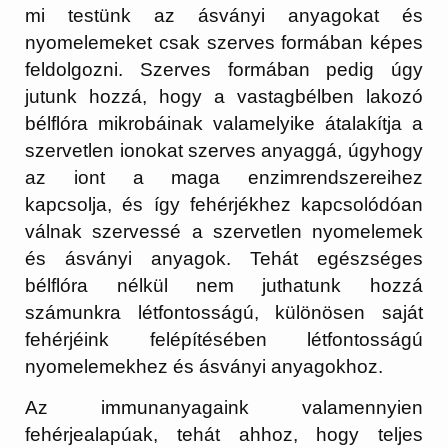
mi testünk az ásványi anyagokat és
nyomelemeket csak szerves formában képes
feldolgozni. Szerves formában pedig úgy
jutunk hozzá, hogy a vastagbélben lakozó
bélflóra mikrobáinak valamelyike átalakítja a
szervetlen ionokat szerves anyaggá, úgyhogy
az iont a maga enzimrendszereihez
kapcsolja, és így fehérjékhez kapcsolódóan
válnak szervessé a szervetlen nyomelemek
és ásványi anyagok.
Tehát egészséges
bélflóra nélkül nem juthatunk hozzá
számunkra létfontosságú, különösen saját
fehérjéink felépítésében létfontosságú
nyomelemekhez és ásványi anyagokhoz
.
Az immunanyagaink valamennyien
fehérjealapúak,
tehát ahhoz, hogy teljes