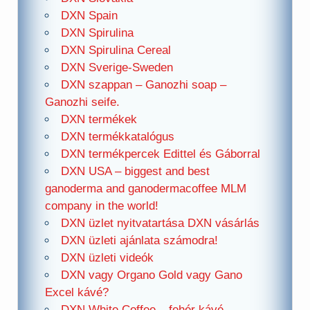
DXN Spain
DXN Spirulina
DXN Spirulina Cereal
DXN Sverige-Sweden
DXN szappan – Ganozhi soap –
Ganozhi seife.
DXN termékek
DXN termékkatalógus
DXN termékpercek Edittel és Gáborral
DXN USA – biggest and best
ganoderma and ganodermacoffee MLM
company in the world!
DXN üzlet nyitvatartása DXN vásárlás
DXN üzleti ajánlata számodra!
DXN üzleti videók
DXN vagy Organo Gold vagy Gano
Excel kávé?
DXN White Coffee – fehér kávé