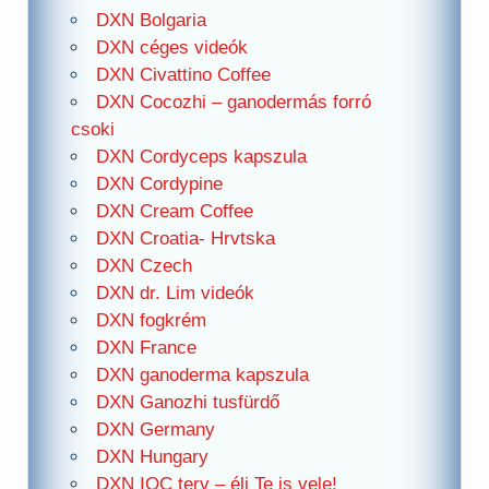
DXN Bolgaria
DXN céges videók
DXN Civattino Coffee
DXN Cocozhi – ganodermás forró
csoki
DXN Cordyceps kapszula
DXN Cordypine
DXN Cream Coffee
DXN Croatia- Hrvtska
DXN Czech
DXN dr. Lim videók
DXN fogkrém
DXN France
DXN ganoderma kapszula
DXN Ganozhi tusfürdő
DXN Germany
DXN Hungary
DXN IOC terv – élj Te is vele!