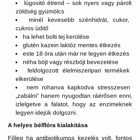
lúgositó étrend – sok nyers vagy párolt
zöldség gyümölcs
minél kevesebb szénhidrát, cukor,
cukros üditő
ha lehet bolti tej kerülése
glutén kazein laktóz mentes étkezés
este 18 óra után már ne legyen étkezés
néha böjt vagy részböjt bevezetése
feldolgozott élelmiszeripari termékek
elkerülése
nem rohanva kapkodva stresszesen
„zabálni” hanem nyugodtan ráérősen enni,
izlelgetve a falatot, hogy az enzimeknek
legyen idejük dolgozni.
A helyes bélflóra kialakitása
Főleg ha antibiotikumos kezelés volt, fontos