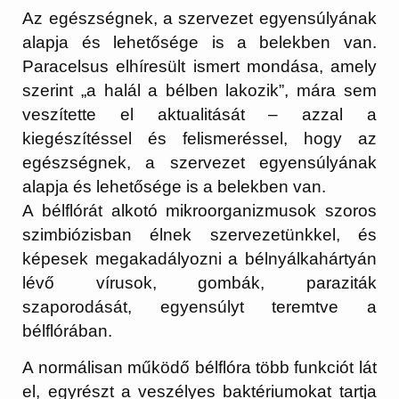
Az egészségnek, a szervezet egyensúlyának
alapja és lehetősége is a belekben van.
Paracelsus elhíresült ismert mondása, amely
szerint „a halál a bélben lakozik”, mára sem
veszítette el aktualitását – azzal a
kiegészítéssel és felismeréssel, hogy az
egészségnek, a szervezet egyensúlyának
alapja és lehetősége is a belekben van.
A bélflórát alkotó mikroorganizmusok szoros
szimbiózisban élnek szervezetünkkel, és
képesek megakadályozni a bélnyálkahártyán
lévő vírusok, gombák, paraziták
szaporodását, egyensúlyt teremtve a
bélflórában.
A normálisan működő bélflóra több funkciót lát
el, egyrészt a veszélyes baktériumokat tartja