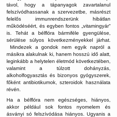
távol, hogy a tápanyagok zavartalanul
felszívódhassanak a szervezetbe, másrészt
felelős immunrendszerünk hibátlan
működéséért, és egyben fontos „vitamingyár”
is.
Tehát a bélflóra bármiféle gyengülése,
sérülése súlyos következményekkel járhat.
Mindezek a gondok nem egyik napról a
másikra alakulnak ki, hanem hosszú idő alatt,
leginkább a helytelen életmód következtében,
valamint a túlzott dohányzás,
alkoholfogyasztás és bizonyos gyógyszerek,
főként antibiotikumok, szteroidok használata
révén.
Ha a bélflóra nem egészséges, hiányos,
akkor például sok fontos nyomelem és
ásványi só felszívódása hiányos. Ugyanis a