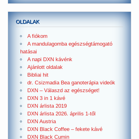
OLDALAK
A fiókom
A mandulagomba egészségtámogató
hatásai
A napi DXN kávénk
Ajánlott oldalak
Bibliai hit
dr. Csizmadia Bea ganoterápia videók
DXN – Válaszd az egészséget!
DXN 3 in 1 kávé
DXN árlista 2019
DXN árlista 2026. április 1-től
DXN Austria
DXN Black Coffee – fekete kávé
DXN Black Cumin