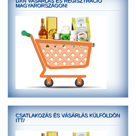
DXN VÁSÁRLÁS ÉS REGISZTRÁCIÓ
MAGYARORSZÁGON!
CSATLAKOZÁS ÉS VÁSÁRLÁS KÜLFÖLDÖN
ITT/