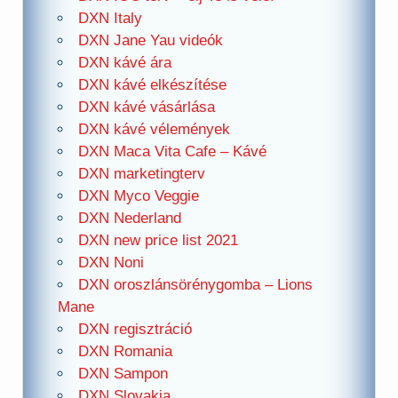
DXN Italy
DXN Jane Yau videók
DXN kávé ára
DXN kávé elkészítése
DXN kávé vásárlása
DXN kávé vélemények
DXN Maca Vita Cafe – Kávé
DXN marketingterv
DXN Myco Veggie
DXN Nederland
DXN new price list 2021
DXN Noni
DXN oroszlánsörénygomba – Lions
Mane
DXN regisztráció
DXN Romania
DXN Sampon
DXN Slovakia