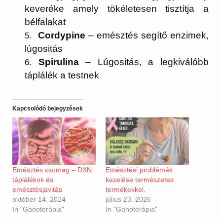
keveréke amely tökéletesen tisztítja a
bélfalakat
Cordypine
– emésztés segítő enzimek,
lúgositás
Spirulina
– Lúgositás, a legkiválóbb
táplálék a testnek
Kapcsolódó bejegyzések
Emésztés csomag – DXN
Emésztési problémák
táplálékok és
kezelése természetes
emésztésjavitás
termékekkel.
október 14, 2024
július 23, 2026
In "Ganoterápia"
In "Ganoterápia"