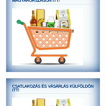
MAGYARORSZÁGON ITT!
CSATLAKOZÁS ÉS VÁSÁRLÁS KÜLFÖLDÖN
ITT!