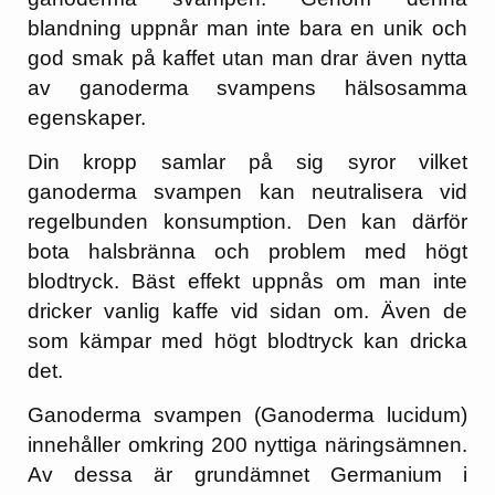
blandning uppnår man inte bara en unik och
god smak på kaffet utan man drar även nytta
av ganoderma svampens hälsosamma
egenskaper.
Din kropp samlar på sig syror vilket
ganoderma svampen kan neutralisera vid
regelbunden konsumption. Den kan därför
bota halsbränna och problem med högt
blodtryck. Bäst effekt uppnås om man inte
dricker vanlig kaffe vid sidan om. Även de
som kämpar med högt blodtryck kan dricka
det.
Ganoderma svampen (Ganoderma lucidum)
innehåller omkring 200 nyttiga näringsämnen.
Av dessa är grundämnet Germanium i