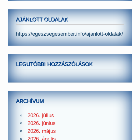
AJÁNLOTT OLDALAK
https://egeszsegesember.info/ajanlott-oldalak/
LEGUTÓBBI HOZZÁSZÓLÁSOK
ARCHÍVUM
2026. július
2026. június
2026. május
2026. április