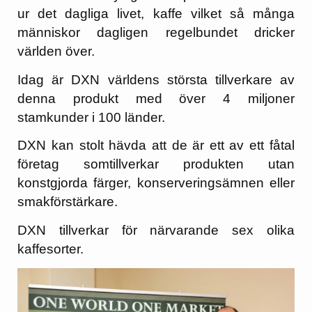
ur det dagliga livet, kaffe vilket så många
människor dagligen regelbundet dricker
världen över.
Idag är DXN världens största tillverkare av
denna produkt med över 4 miljoner
stamkunder i 100 länder.
DXN kan stolt hävda att de är ett av ett fåtal
företag somtillverkar produkten utan
konstgjorda färger, konserveringsämnen eller
smakförstärkare.
DXN tillverkar för närvarande sex olika
kaffesorter.