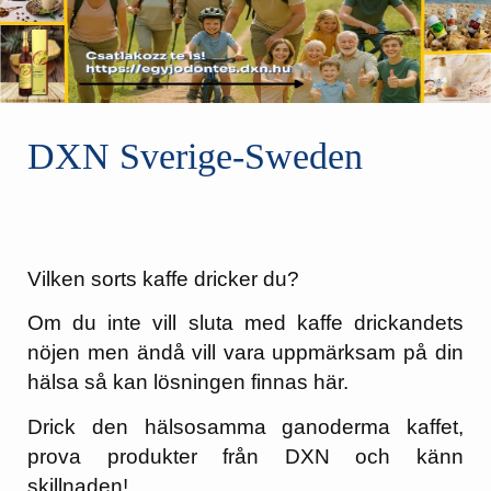
DXN Sverige-Sweden
Vilken sorts kaffe dricker du?
Om du inte vill sluta med kaffe drickandets
nöjen men ändå vill vara uppmärksam på din
hälsa så kan lösningen finnas här.
Drick den hälsosamma ganoderma kaffet,
prova produkter från DXN och känn
skillnaden!