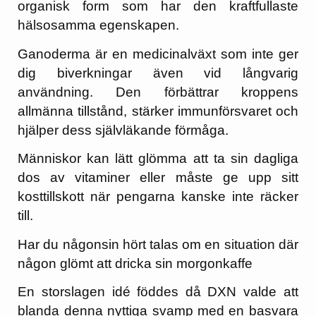
organisk form som har den kraftfullaste
hälsosamma egenskapen.
Ganoderma är en medicinalväxt som inte ger
dig biverkningar även vid långvarig
användning. Den förbättrar kroppens
allmänna tillstånd, stärker immunförsvaret och
hjälper dess självläkande förmåga.
Människor kan lätt glömma att ta sin dagliga
dos av vitaminer eller måste ge upp sitt
kosttillskott när pengarna kanske inte räcker
till.
Har du någonsin hört talas om en situation där
någon glömt att dricka sin morgonkaffe
En storslagen idé föddes då DXN valde att
blanda denna nyttiga svamp med en basvara