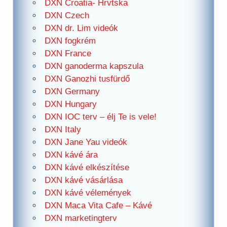
DXN Croatia- Hrvtska
DXN Czech
DXN dr. Lim videók
DXN fogkrém
DXN France
DXN ganoderma kapszula
DXN Ganozhi tusfürdő
DXN Germany
DXN Hungary
DXN IOC terv – élj Te is vele!
DXN Italy
DXN Jane Yau videók
DXN kávé ára
DXN kávé elkészítése
DXN kávé vásárlása
DXN kávé vélemények
DXN Maca Vita Cafe – Kávé
DXN marketingterv