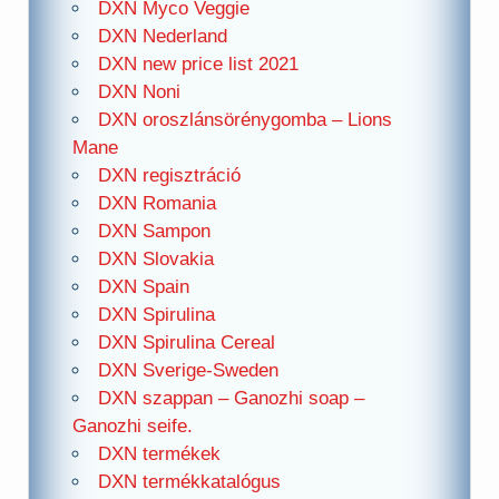
DXN Myco Veggie
DXN Nederland
DXN new price list 2021
DXN Noni
DXN oroszlánsörénygomba – Lions
Mane
DXN regisztráció
DXN Romania
DXN Sampon
DXN Slovakia
DXN Spain
DXN Spirulina
DXN Spirulina Cereal
DXN Sverige-Sweden
DXN szappan – Ganozhi soap –
Ganozhi seife.
DXN termékek
DXN termékkatalógus