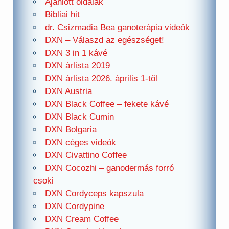
Ajánlott oldalak
Bibliai hit
dr. Csizmadia Bea ganoterápia videók
DXN – Válaszd az egészséget!
DXN 3 in 1 kávé
DXN árlista 2019
DXN árlista 2026. április 1-től
DXN Austria
DXN Black Coffee – fekete kávé
DXN Black Cumin
DXN Bolgaria
DXN céges videók
DXN Civattino Coffee
DXN Cocozhi – ganodermás forró
csoki
DXN Cordyceps kapszula
DXN Cordypine
DXN Cream Coffee