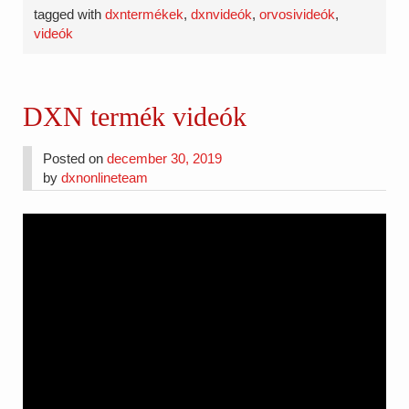
tagged with
dxntermékek
,
dxnvideók
,
orvosivideók
,
videók
DXN termék videók
Posted on
december 30, 2019
by
dxnonlineteam