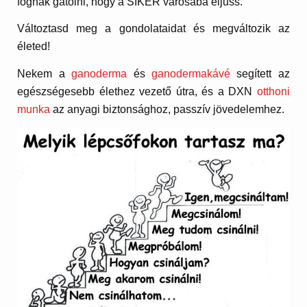
fognak gátolni, hogy a SIKER városába eljuss.
Változtasd meg a gondolataidat és megváltozik az
életed!
Nekem a
ganoderma
és
ganodermakávé
segített az
egészségesebb élethez vezető útra, és a DXN
otthoni
munka
az anyagi biztonsághoz, passzív jövedelemhez.