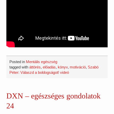
Posted in
Mentális egészség
tagged with
áttörés
,
előadás
,
könyv
,
motiváció
,
Szabó
Péter: Válaszd a boldogságot! videó
DXN – egészséges gondolatok
24