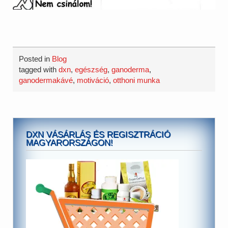
Posted in
Blog
tagged with
dxn
,
egészség
,
ganoderma
,
ganodermakávé
,
motiváció
,
otthoni munka
DXN VÁSÁRLÁS ÉS REGISZTRÁCIÓ
MAGYARORSZÁGON!