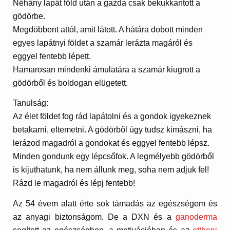
Néhány lapát föld után a gazda csak bekukkantott a
gödörbe.
Megdöbbent attól, amit látott. A hátára dobott minden
egyes lapátnyi földet a szamár lerázta magáról és
eggyel fentebb lépett.
Hamarosan mindenki ámulatára a szamár kiugrott a
gödörből és boldogan elügetett.
Tanulság:
Az élet földet fog rád lapátolni és a gondok igyekeznek
betakarni, eltemetni. A gödörből úgy tudsz kimászni, ha
lerázod magadról a gondokat és eggyel fentebb lépsz.
Minden gondunk egy lépcsőfok. A legmélyebb gödörből
is kijuthatunk, ha nem állunk meg, soha nem adjuk fel!
Rázd le magadról és lépj fentebb!
Az 54 évem alatt érte sok támadás az egészségem és
az anyagi biztonságom. De a DXN és a
ganoderma