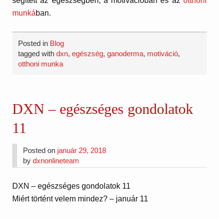
segített az egészségben, a motivációban és az
otthoni
munká
ban.
Posted in
Blog
tagged with
dxn
,
egészség
,
ganoderma
,
motiváció
,
otthoni munka
DXN – egészséges gondolatok
11
Posted on
január 29, 2018
by
dxnonlineteam
DXN – egészséges gondolatok 11
Miért történt velem mindez? – január 11