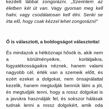
kezdett lábbal zongorázni.
„Szerintem az
életben két út van. Vagy gyorsan meg kell
halni, vagy csodálatosan kell élni. Senki se
írta elő, hogy csak kézzel lehet zongorázni!”
Ő is választott, a boldogságot választotta!
És mindazok a hétköznapi hősök is, akik nem
a körülményeikre, korlátjaikra,
fogyatékosságaikra néznek, hanem valami
nagyobb cél, érték van a szemeik előtt, és
ezért ezeket a dolgokat, nem önsajnálattal
kezelik, hanem megtudják bennük látni a jót,
és megtudják tenni, hogy a rossz dolgokat is
a javukra használják fel, és sokszor hálásak
tudnak lenni a rossz dolgokért, amik oda