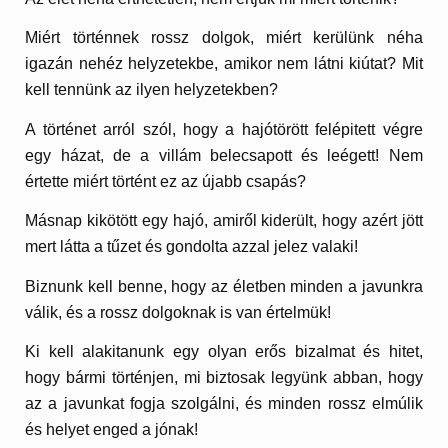
Miért történnek rossz dolgok, miért kerülünk néha
igazán nehéz helyzetekbe, amikor nem látni kiútat? Mit
kell tennünk az ilyen helyzetekben?
A történet arról szól, hogy a hajótörött felépitett végre
egy házat, de a villám belecsapott és leégett! Nem
értette miért történt ez az újabb csapás?
Másnap kikötött egy hajó, amiről kiderült, hogy azért jött
mert látta a tűzet és gondolta azzal jelez valaki!
Biznunk kell benne, hogy az életben minden a javunkra
válik, és a rossz dolgoknak is van értelmük!
Ki kell alakitanunk egy olyan erős bizalmat és hitet,
hogy bármi történjen, mi biztosak legyünk abban, hogy
az a javunkat fogja szolgálni, és minden rossz elmúlik
és helyet enged a jónak!