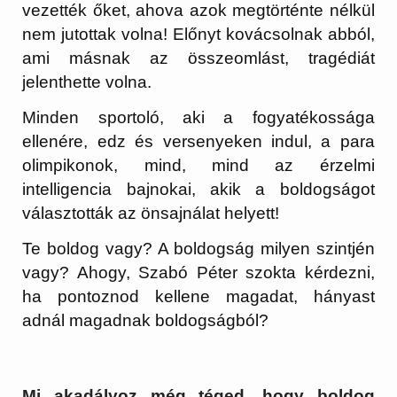
vezették őket, ahova azok megtörténte nélkül
nem jutottak volna! Előnyt kovácsolnak abból,
ami másnak az összeomlást, tragédiát
jelenthette volna.
Minden sportoló, aki a fogyatékossága
ellenére, edz és versenyeken indul, a para
olimpikonok, mind, mind az érzelmi
intelligencia bajnokai, akik a boldogságot
választották az önsajnálat helyett!
Te boldog vagy? A boldogság milyen szintjén
vagy? Ahogy, Szabó Péter szokta kérdezni,
ha pontoznod kellene magadat, hányast
adnál magadnak boldogságból?
Mi akadályoz még téged, hogy boldog