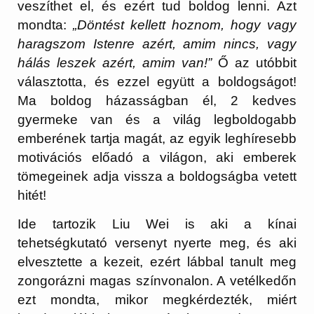
veszíthet el, és ezért tud boldog lenni. Azt
mondta:
„Döntést kellett hoznom, hogy vagy
haragszom Istenre azért, amim nincs, vagy
hálás leszek azért, amim van!”
Ő az utóbbit
választotta, és ezzel együtt a boldogságot!
Ma boldog házasságban él, 2 kedves
gyermeke van és a világ legboldogabb
emberének tartja magát, az egyik leghíresebb
motivációs előadó a világon, aki emberek
tömegeinek adja vissza a boldogságba vetett
hitét!
Ide tartozik Liu Wei is aki a kínai
tehetségkutató versenyt nyerte meg, és aki
elvesztette a kezeit, ezért lábbal tanult meg
zongorázni magas színvonalon. A vetélkedőn
ezt mondta, mikor megkérdezték, miért