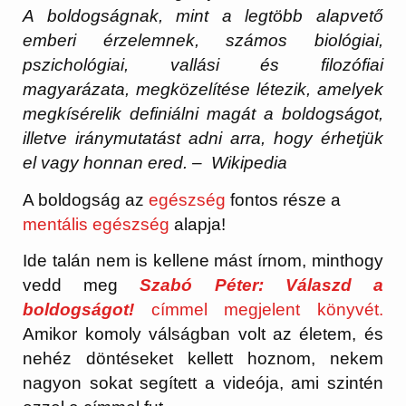
A boldogságnak, mint a legtöbb alapvető
emberi érzelemnek, számos biológiai,
pszichológiai, vallási és filozófiai
magyarázata, megközelítése létezik, amelyek
megkísérelik definiálni magát a boldogságot,
illetve iránymutatást adni arra, hogy érhetjük
el vagy honnan ered. – Wikipedia
A boldogság az
egészség
fontos része a
mentális egészség
alapja!
Ide talán nem is kellene mást írnom, minthogy
vedd meg
Szabó Péter: Válaszd a
boldogságot!
címmel megjelent könyvét.
Amikor komoly válságban volt az életem, és
nehéz döntéseket kellett hoznom, nekem
nagyon sokat segített a videója, ami szintén