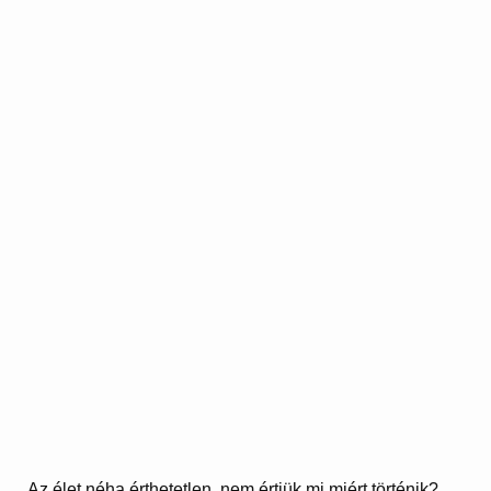
Az élet néha érthetetlen, nem értjük mi miért történik?