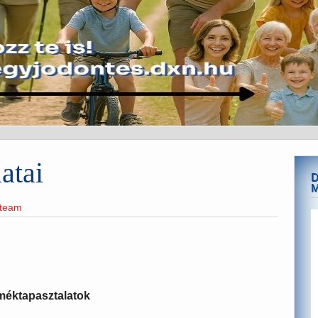
atai
D
eteam
méktapasztalatok