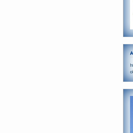
A
h
o