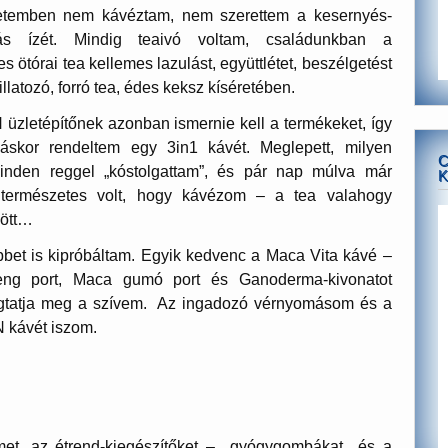
etemben nem kávéztam, nem szerettem a kesernyés-
ás ízét. Mindig teaivó voltam, családunkban a
s ötórai tea kellemes lazulást, együttlétet, beszélgetést
, illatozó, forró tea, édes keksz kíséretében.
üzletépítőnek azonban ismernie kell a termékeket, így
áláskor rendeltem egy 3in1 kávét. Meglepett, milyen
C
inden reggel „kóstolgattam”, és pár nap múlva már
K
n természetes volt, hogy kávézom – a tea valahogy
dött…
bbet is kipróbáltam. Egyik kedvenc a Maca Vita kávé –
zeng port, Maca gumó port és Ganoderma-kivonatot
obogtatja meg a szívem. Az ingadozó vérnyomásom és a
N kávét iszom.
met, az étrend-kiegészítőket – gyógygombákat és a