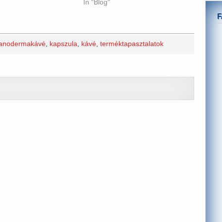
In "Blog"
anodermakávé
,
kapszula
,
kávé
,
terméktapasztalatok