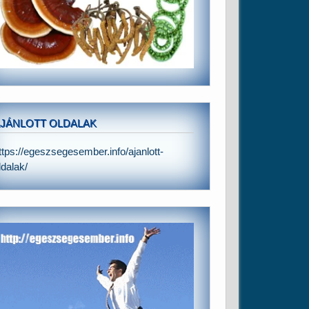
JÁNLOTT OLDALAK
ttps://egeszsegesember.info/ajanlott-
ldalak/