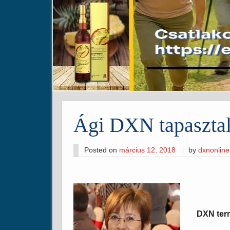
Ági DXN tapasztal
Posted on
március 12, 2018
by
dxnonlin
DXN ter