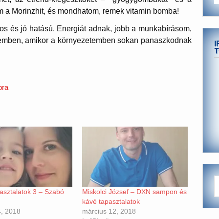
tam a Morinzhit, és mondhatom, remek vitamin bomba!
s és jó hatású. Energiát adnak, jobb a munkabírásom,
szemben, amikor a környezetemben sokan panaszkodnak
I
T
bra
asztalatok 3 – Szabó
Miskolci József – DXN sampon és
kávé tapasztalatok
4, 2018
március 12, 2018