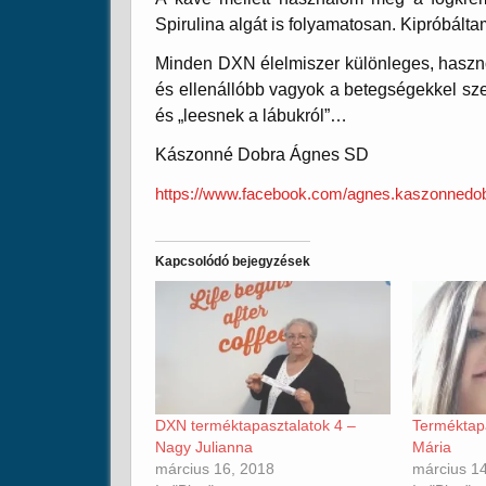
Spirulina algát is folyamatosan. Kipróbál
Minden DXN élelmiszer különleges, haszno
és ellenállóbb vagyok a betegségekkel 
és „leesnek a lábukról”…
Kászonné Dobra Ágnes SD
https://www.facebook.com/agnes.kaszonnedo
Kapcsolódó bejegyzések
DXN terméktapasztalatok 4 –
Terméktap
Nagy Julianna
Mária
március 16, 2018
március 1