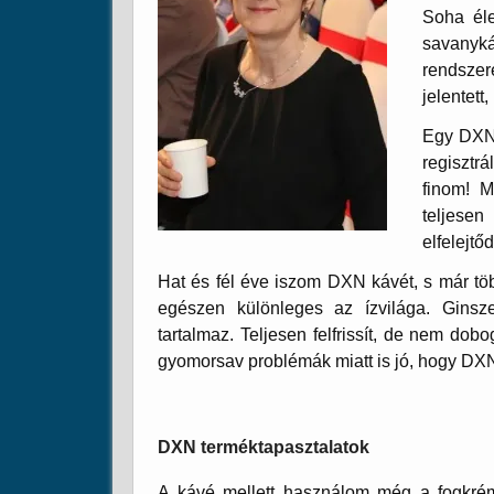
Soha él
savanyk
rendszere
jelentett
Egy DXN 
regisztr
finom! M
teljese
elfelejtő
Hat és fél éve iszom DXN kávét, s már tö
egészen különleges az ízvilága. Gins
tartalmaz. Teljesen felfrissít, de nem d
gyomorsav problémák miatt is jó, hogy DX
DXN terméktapasztalatok
A kávé mellett használom még a fogkré