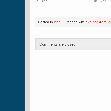
In "Blog"
In "Blog"
Posted in
Blog
tagged with
dxn
,
fogkrém
,
g
Comments are closed.