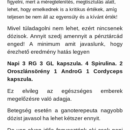
figyelni, mert a méregtelenítés, megtisztulás alatt,
lehet, hogy emelkednek is a kritikus értékek, amíg
teljesen be nem áll az egyensúly és a kívánt érték!
Mivel túladagolni nem lehet, ezért nincsenek
dózisok. Annyit szedj amennyit a pénztárcád
enged! A minimum amit javaslunk, hogy
érezhető eredmény hatás legyen
Napi 3 RG 3 GL kapszula. 4 Spirulina. 2
Oroszlánsörény 1 AndroG 1 Cordyceps
kapszula.
Ez elvileg az egészséges emberek
megelőzésre való adagja.
Betegség esetén a ganoterepeuta nagyobb
dózist javasol ha lehet kétszer ennyit.