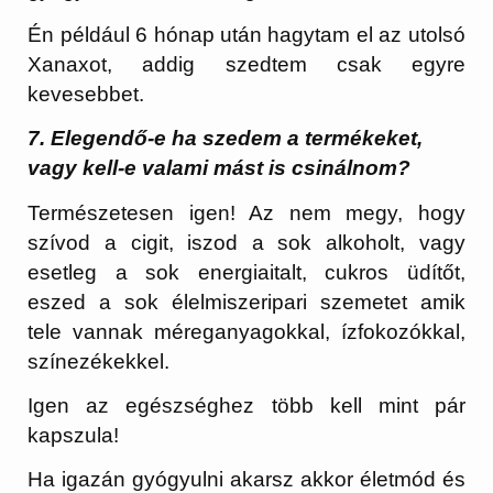
Én például 6 hónap után hagytam el az utolsó
Xanaxot, addig szedtem csak egyre
kevesebbet.
7. Elegendő-e ha szedem a termékeket,
vagy kell-e valami mást is csinálnom?
Természetesen igen! Az nem megy, hogy
szívod a cigit, iszod a sok alkoholt, vagy
esetleg a sok energiaitalt, cukros üdítőt,
eszed a sok élelmiszeripari szemetet amik
tele vannak méreganyagokkal, ízfokozókkal,
színezékekkel.
Igen az egészséghez több kell mint pár
kapszula!
Ha igazán gyógyulni akarsz akkor életmód és