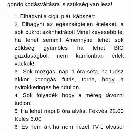
gondolkodásváltásra is szükség van lesz!
Elhagyni a cigit, piát, kábszert
Elhagyni az egészségtelen ételeket, a
sok cukrot szénhidrátot! Minél kevesebb tej
ha lehet semmi! Amennyire lehet sok
zöldség gyümölcs ha lehet BIO
gazdaságból, nem kamionban érlelt
vackok!
Sok mozgás, napi 1 óra séta, ha tudsz
akkor kocogás futás, torna, hogy a
nyirokkeringés beinduljon.
Sok folyadék hogy a méreg távozni
tudjon!
Ha lehet napi 8 óra alvás. Fekvés 22.00
Kelés 6.00
És nem árt ha nem nézel TV-t, olvasol