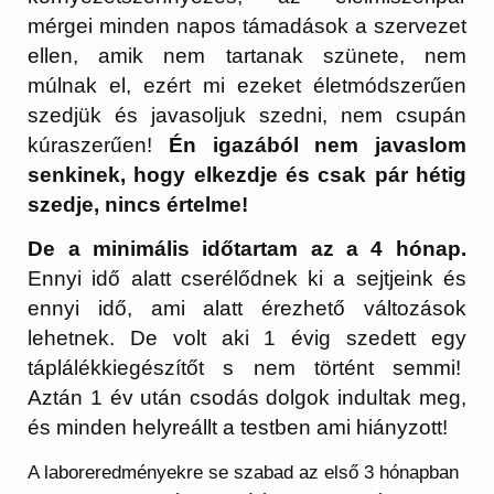
mérgei minden napos támadások a szervezet
ellen, amik nem tartanak szünete, nem
múlnak el, ezért mi ezeket életmódszerűen
szedjük és javasoljuk szedni, nem csupán
kúraszerűen!
Én igazából nem javaslom
senkinek, hogy elkezdje és csak pár hétig
szedje, nincs értelme!
De a minimális időtartam az a 4 hónap.
Ennyi idő alatt cserélődnek ki a sejtjeink és
ennyi idő, ami alatt érezhető változások
lehetnek. De volt aki 1 évig szedett egy
táplálékkiegészítőt s nem történt semmi!
Aztán 1 év után csodás dolgok indultak meg,
és minden helyreállt a testben ami hiányzott!
A laboreredményekre se szabad az első 3 hónapban