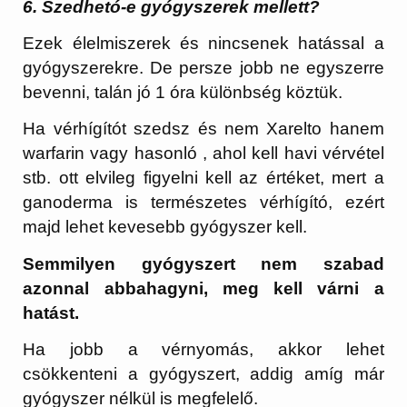
6. Szedhetó-e gyógyszerek mellett?
Ezek élelmiszerek és nincsenek hatással a
gyógyszerekre. De persze jobb ne egyszerre
bevenni, talán jó 1 óra különbség köztük.
Ha vérhígítót szedsz és nem Xarelto hanem
warfarin vagy hasonló , ahol kell havi vérvétel
stb. ott elvileg figyelni kell az értéket, mert a
ganoderma is természetes vérhígító, ezért
majd lehet kevesebb gyógyszer kell.
Semmilyen gyógyszert nem szabad
azonnal abbahagyni, meg kell várni a
hatást.
Ha jobb a vérnyomás, akkor lehet
csökkenteni a gyógyszert, addig amíg már
gyógyszer nélkül is megfelelő.