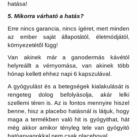
hatása!
5. Mikorra várható a hatás?
Erre nincs garancia, nincs ígéret, mert minden
az ember saját állapotától, életmódjától,
környezetétől függ!
Van akinek már a ganodermás kávétól
helyreállt a vérnyomása, van akinek több
hónap kellett ehhez napi 6 kapszulával.
A gyógyulást és a betegségek kialakulását is
rengeteg dolog befolyásolja, akár lelki
szellemi téren is. Az is fontos mennyire hiszel
benne, hisz a placebo hatásnál is látjuk, hogy
maga a termékben való hit is gyógyithat, hát
még akkor amikor tényleg tele van gyógyitó
hatóanyagokkal nem csak placeboval.