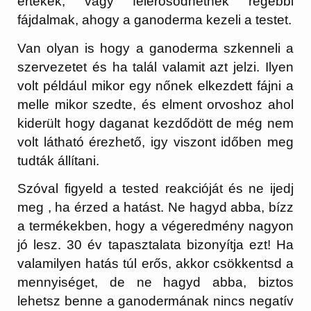
értékek, vagy felerősödhetnek régebbi
fájdalmak, ahogy a ganoderma kezeli a testet.
Van olyan is hogy a ganoderma szkenneli a
szervezetet és ha talál valamit azt jelzi. Ilyen
volt például mikor egy nőnek elkezdett fájni a
melle mikor szedte, és elment orvoshoz ahol
kiderült hogy daganat kezdődött de még nem
volt látható érezhető, igy viszont időben meg
tudták állítani.
Szóval figyeld a tested reakcióját és ne ijedj
meg , ha érzed a hatást. Ne hagyd abba, bízz
a termékekben, hogy a végeredmény nagyon
jó lesz. 30 év tapasztalata bizonyítja ezt! Ha
valamilyen hatás túl erős, akkor csökkentsd a
mennyiséget, de ne hagyd abba, biztos
lehetsz benne a ganodermának nincs negatív