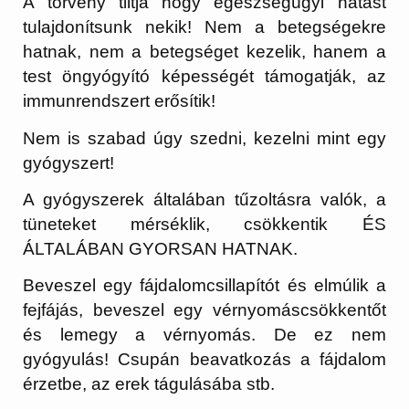
A törvény tiltja hogy egészségügyi hatást
tulajdonítsunk nekik! Nem a betegségekre
hatnak, nem a betegséget kezelik, hanem a
test öngyógyító képességét támogatják, az
immunrendszert erősítik!
Nem is szabad úgy szedni, kezelni mint egy
gyógyszert!
A gyógyszerek általában tűzoltásra valók, a
tüneteket mérséklik, csökkentik ÉS
ÁLTALÁBAN GYORSAN HATNAK.
Beveszel egy fájdalomcsillapítót és elmúlik a
fejfájás, beveszel egy vérnyomáscsökkentőt
és lemegy a vérnyomás. De ez nem
gyógyulás! Csupán beavatkozás a fájdalom
érzetbe, az erek tágulásába stb.