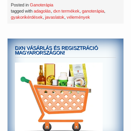
Posted in
Ganoterápia
tagged with
adagolás
,
dxn termékek
,
ganoterápia
,
gyakorikérdések
,
javaslatok
,
vélemények
DXN VÁSÁRLÁS ÉS REGISZTRÁCIÓ
MAGYARORSZÁGON!