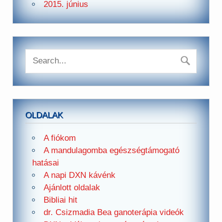
2015. június
OLDALAK
A fiókom
A mandulagomba egészségtámogató
hatásai
A napi DXN kávénk
Ajánlott oldalak
Bibliai hit
dr. Csizmadia Bea ganoterápia videók