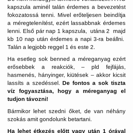
kapszula aminél talán érdemes a bevezetést
fokozatossá tenni. Mivel erőteljesen beindítja
a méregtelenítést, ezért lassabbnak érdemes
lenni. Első pár nap 1 kapszula, utána 2 majd
kb 10 nap után érdemes a napi 3-ra beállni.
Talán a legjobb reggel 1 és este 2.
Ha esetleg sok benned a méreganyag ezért
erősebbek a reakciók, – pld fejfájás,
hasmenés, hányinger, kiütések – akkor kicsit
lassíts a szedéssel.
De fontos a sok tiszta
víz fogyasztása, hogy a méreganyag el
tudjon távozni!
Bármikor lehet szedni őket, de van néhány
szokás amit gondolunk betartani.
Ha lehet étkezés előtt vagy után 1 órával