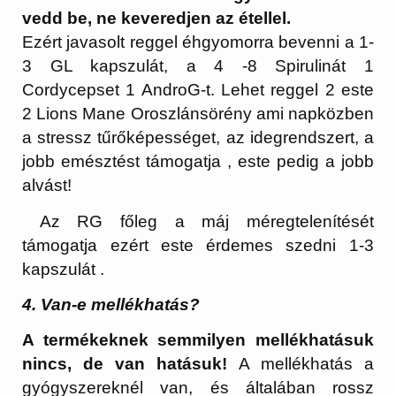
vedd be, ne keveredjen az étellel.
Ezért javasolt reggel éhgyomorra bevenni a 1-
3 GL kapszulát, a 4 -8 Spirulinát 1
Cordycepset 1 AndroG-t. Lehet reggel 2 este
2 Lions Mane Oroszlánsörény ami napközben
a stressz tűrőképességet, az idegrendszert, a
jobb emésztést támogatja , este pedig a jobb
alvást!
Az RG főleg a máj méregtelenítését
támogatja ezért este érdemes szedni 1-3
kapszulát .
4. Van-e mellékhatás?
A termékeknek semmilyen mellékhatásuk
nincs, de van hatásuk!
A mellékhatás a
gyógyszereknél van, és általában rossz