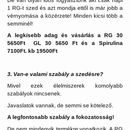
De van olyan idős fogyasztónk aki csak napi
1 RG-t szed és azt mondja ettől is már jobb a
vérnyomása a közérzete! Minden kicsi több a
semminél!
A legkisebb adag és vásárlás a RG 30
5650Ft GL 30 5650 Ft és a Spirulina
7100Ft. kb 19500Ft
3. Van-e valami szabály a szedésre?
Mivel ezek élelmiszerek komolyabb
szabályok nincsenek.
Javaslatok vannak, de semmi se kötelező.
A legfontosabb szabály a fokozatosság!
De nem mindegyik termékre vonatkozik. A RG