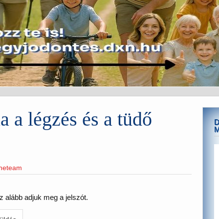
a a légzés és a tüdő
D
ineteam
z alább adjuk meg a jelszót.