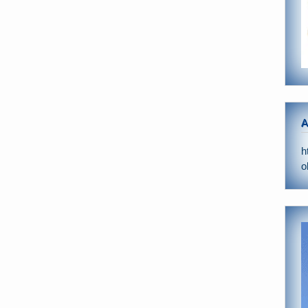
A
h
o