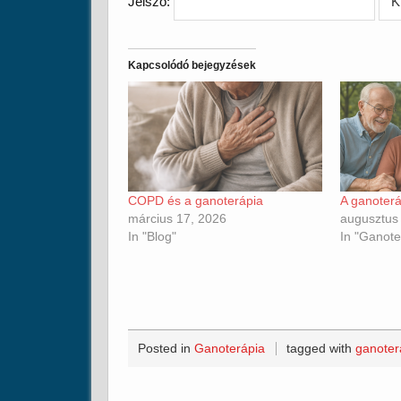
Jelszó:
Kapcsolódó bejegyzések
COPD és a ganoterápia
A ganoterá
március 17, 2026
augusztus
In "Blog"
In "Ganote
Posted in
Ganoterápia
tagged with
ganoter