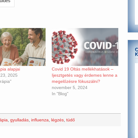
C
K
pia alapjai
Covid 19 Oltás mellékhatások –
 23, 2025
Ijesztgetés vagy érdemes lenne a
rápia"
megelőzésre fókuszálni?
november 5, 2024
In "Blog"
ápia
,
gyulladás
,
influenza
,
légzés
,
tüdő