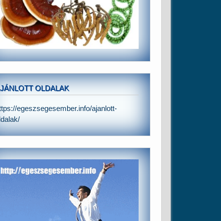
JÁNLOTT OLDALAK
ttps://egeszsegesember.info/ajanlott-
ldalak/