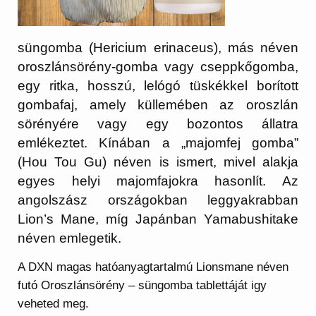
süngomba (Hericium erinaceus), más néven
oroszlánsörény-gomba vagy cseppkőgomba,
egy ritka, hosszú, lelógó tüskékkel borított
gombafaj, amely küllemében az oroszlán
sörényére vagy egy bozontos állatra
emlékeztet. Kínában a „majomfej gomba”
(Hou Tou Gu) néven is ismert, mivel alakja
egyes helyi majomfajokra hasonlít. Az
angolszász országokban leggyakrabban
Lion’s Mane, míg Japánban Yamabushitake
néven emlegetik.
A DXN magas hatóanyagtartalmú Lionsmane néven
futó Oroszlánsörény – süngomba tablettáját igy
veheted meg.