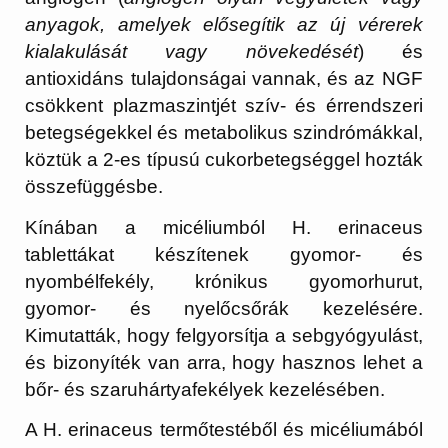
anyagok, amelyek elősegítik az új vérerek
kialakulását vagy növekedését
) és
antioxidáns tulajdonságai vannak, és az NGF
csökkent plazmaszintjét szív- és érrendszeri
betegségekkel és metabolikus szindrómákkal,
köztük a 2-es típusú cukorbetegséggel hozták
összefüggésbe.
Kínában a micéliumból H. erinaceus
tablettákat készítenek gyomor- és
nyombélfekély, krónikus gyomorhurut,
gyomor- és nyelőcsőrák kezelésére.
Kimutatták, hogy felgyorsítja a sebgyógyulást,
és bizonyíték van arra, hogy hasznos lehet a
bőr- és szaruhártyafekélyek kezelésében.
A H. erinaceus termőtestéből és micéliumából