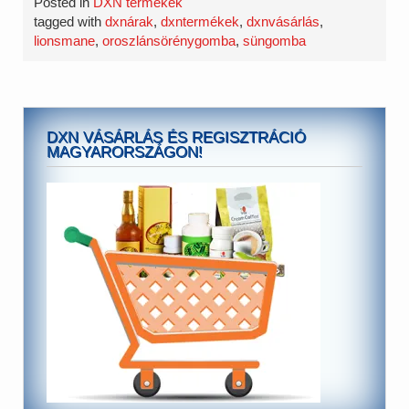
Posted in
DXN termékek
tagged with
dxnárak
,
dxntermékek
,
dxnvásárlás
,
lionsmane
,
oroszlánsörénygomba
,
süngomba
DXN VÁSÁRLÁS ÉS REGISZTRÁCIÓ
MAGYARORSZÁGON!