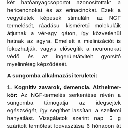
két hatóanyagcsoportot azonosítottak: a
hericenonokat és az erinacinokat. Ezek a
vegyületek képesek stimulálni az NGF
termelését, ráadásul kisméretű molekuláik
átjutnak a vér-agy gáton, így közvetlenül
hatnak az agyra. Emellett a mielinizációt is
fokozhatják, vagyis elősegítik a neuronokat
védő és az ingerületátvitelt gyorsító
myelinréteg képződését.
A süngomba alkalmazási területei:
1. Kognitív zavarok, demencia, Alzheimer-
kór:
Az NGF-termelés serkentése révén a
süngomba támogatja az idegsejtek
egészségét, így segíthet lassítani a szellemi
hanyatlást. Vizsgálatok szerint napi 5 g
szárított termőtest fogyasztása 6 hónapon át