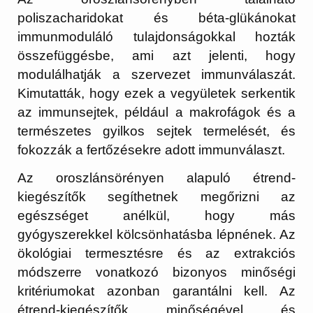
poliszacharidokat és béta-glükánokat
immunmoduláló tulajdonságokkal hozták
összefüggésbe, ami azt jelenti, hogy
modulálhatják a szervezet immunválaszát.
Kimutatták, hogy ezek a vegyületek serkentik
az immunsejtek, például a makrofágok és a
természetes gyilkos sejtek termelését, és
fokozzák a fertőzésekre adott immunválaszt.
Az oroszlánsörényen alapuló étrend-
kiegészítők segíthetnek megőrizni az
egészséget anélkül, hogy más
gyógyszerekkel kölcsönhatásba lépnének. Az
ökológiai termesztésre és az extrakciós
módszerre vonatkozó bizonyos minőségi
kritériumokat azonban garantálni kell. Az
étrend-kiegészítők minőségével és