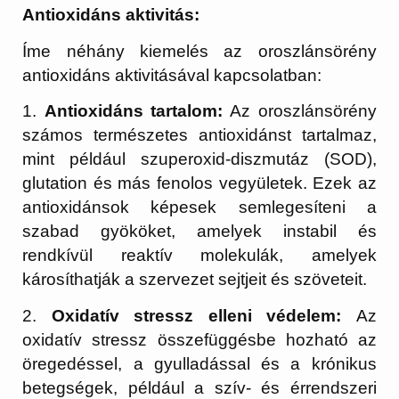
Antioxidáns aktivitás:
Íme néhány kiemelés az oroszlánsörény
antioxidáns aktivitásával kapcsolatban:
1.
Antioxidáns tartalom:
Az oroszlánsörény
számos természetes antioxidánst tartalmaz,
mint például szuperoxid-diszmutáz (SOD),
glutation és más fenolos vegyületek. Ezek az
antioxidánsok képesek semlegesíteni a
szabad gyököket, amelyek instabil és
rendkívül reaktív molekulák, amelyek
károsíthatják a szervezet sejtjeit és szöveteit.
2.
Oxidatív stressz elleni védelem:
Az
oxidatív stressz összefüggésbe hozható az
öregedéssel, a gyulladással és a krónikus
betegségek, például a szív- és érrendszeri