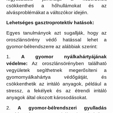
csökkentheti a hőhullámokat és az
alvásproblémákat a változókor idején.
Lehetséges gasztroprotektív hatások:
Egyes tanulmányok azt sugallják, hogy az
oroszlánsörény védő hatással lehet a
gyomor-bélrendszerre az alábbiak szerint:
1.
A gyomor nyálkahártyájának
védelme:
Az oroszlánsörényben található
vegyületek segíthetnek megerősíteni a
gyomornyálkahártya védőgátját, és
csökkenthetik az irritáló anyagok, például a
stressz, a fekélyek és az étrendi irritáló
anyagok által okozott károsodásokat.
2.
A gyomor-bélrendszeri gyulladás