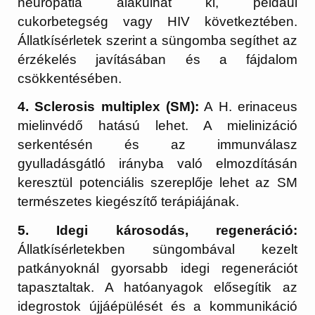
neuropátia alakulhat ki, például
cukorbetegség vagy HIV következtében.
Állatkísérletek szerint a süngomba segíthet az
érzékelés javításában és a fájdalom
csökkentésében.
4. Sclerosis multiplex (SM):
A H. erinaceus
mielinvédő hatású lehet. A mielinizáció
serkentésén és az immunválasz
gyulladásgátló irányba való elmozdításán
keresztül potenciális szereplője lehet az SM
természetes kiegészítő terápiájának.
5. Idegi károsodás, regeneráció:
Állatkísérletekben süngombával kezelt
patkányoknál gyorsabb idegi regenerációt
tapasztaltak. A hatóanyagok elősegítik az
idegrostok újjáépülését és a kommunikáció