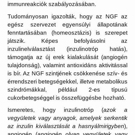
immunreakciók szabályozásában.
Tudományosan igazolták, hogy az NGF az
egész szervezet egyensúlyi állapotának
fenntartásában (homeosztázis) is szerepet
játszik. Képes befolyásolni az
inzulinelválasztást (inzulinotróp hatás),
támogatja az új erek kialakulását (angiogén
tulajdonság), valamint antioxidáns aktivitással
is bír. Az NGF szintjének csökkenése szív- és
érrendszeri betegségekkel, illetve metabolikus
szindrómákkal, például 2-es típusú
cukorbetegséggel is összefüggésbe hozható.
Ismeretes, hogy inzulinotróp (
azok a
vegyületek vagy anyagok, amelyek serkentik
az inzulin kiválasztását a hasnyálmirigyben
),
angiogén (
angiogén olyan vegyületek vagy