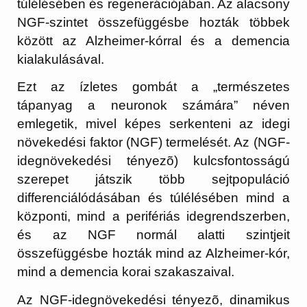
túlélésében és regenerációjában. Az alacsony
NGF-szintet összefüggésbe hozták többek
között az Alzheimer-kórral és a demencia
kialakulásával.
Ezt az ízletes gombát a „természetes
tápanyag a neuronok számára” néven
emlegetik, mivel képes serkenteni az idegi
növekedési faktor (NGF) termelését. Az (NGF-
idegnövekedési tényezõ) kulcsfontosságú
szerepet játszik több sejtpopuláció
differenciálódásában és túlélésében mind a
központi, mind a perifériás idegrendszerben,
és az NGF normál alatti szintjeit
összefüggésbe hozták mind az Alzheimer-kór,
mind a demencia korai szakaszaival.
Az NGF-idegnövekedési tényezõ, dinamikus