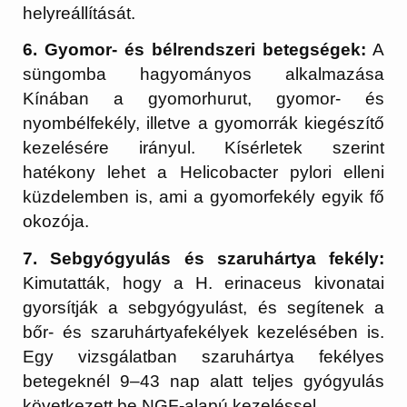
helyreállítását.
6. Gyomor- és bélrendszeri betegségek:
A
süngomba hagyományos alkalmazása
Kínában a gyomorhurut, gyomor- és
nyombélfekély, illetve a gyomorrák kiegészítő
kezelésére irányul. Kísérletek szerint
hatékony lehet a Helicobacter pylori elleni
küzdelemben is, ami a gyomorfekély egyik fő
okozója.
7. Sebgyógyulás és szaruhártya fekély:
Kimutatták, hogy a H. erinaceus kivonatai
gyorsítják a sebgyógyulást, és segítenek a
bőr- és szaruhártyafekélyek kezelésében is.
Egy vizsgálatban szaruhártya fekélyes
betegeknél 9–43 nap alatt teljes gyógyulás
következett be NGF-alapú kezeléssel.