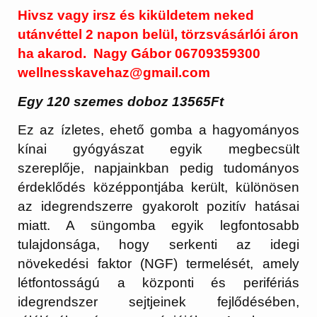
Hivsz vagy irsz és kiküldetem neked
utánvéttel 2 napon belül, törzsvásárlói áron
ha akarod. Nagy Gábor 06709359300
wellnesskavehaz@gmail.com
Egy 120 szemes doboz 13565Ft
Ez az ízletes, ehető gomba a hagyományos
kínai gyógyászat egyik megbecsült
szereplője, napjainkban pedig tudományos
érdeklődés középpontjába került, különösen
az idegrendszerre gyakorolt pozitív hatásai
miatt. A süngomba egyik legfontosabb
tulajdonsága, hogy serkenti az idegi
növekedési faktor (NGF) termelését, amely
létfontosságú a központi és perifériás
idegrendszer sejtjeinek fejlődésében,