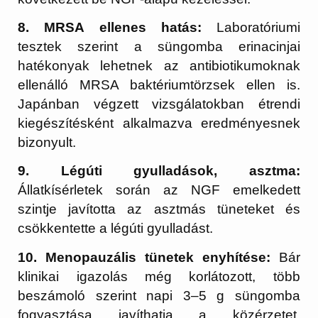
8. MRSA ellenes hatás:
Laboratóriumi
tesztek szerint a süngomba erinacinjai
hatékonyak lehetnek az antibiotikumoknak
ellenálló MRSA baktériumtörzsek ellen is.
Japánban végzett vizsgálatokban étrendi
kiegészítésként alkalmazva eredményesnek
bizonyult.
9. Légúti gyulladások, asztma:
Állatkísérletek során az NGF emelkedett
szintje javította az asztmás tüneteket és
csökkentette a légúti gyulladást.
10. Menopauzális tünetek enyhítése:
Bár
klinikai igazolás még korlátozott, több
beszámoló szerint napi 3–5 g süngomba
fogyasztása javíthatja a közérzetet,