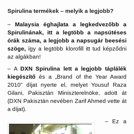
Spirulina termékek – melyik a legjobb?
–
Malaysia éghajlata a legkedvezőbb a
Spirulinának, itt a legtöbb a napsütéses
órák száma, a legjobb a napsugár beesési
szöge,
így a legtöbb klorofill itt tud képződni
az algákban!
– A
DXN Spirulina lett a legjobb táplálék
kiegészítő
és a „Brand of the Year Award
2010” díjat nyerte el, melyet Yousuf Raza
Gilani, Pakisztán Miniszterelnöke, adott át
(DXN Pakisztán nevében Zarif Ahmed vette át
a díjat).
– Ez a