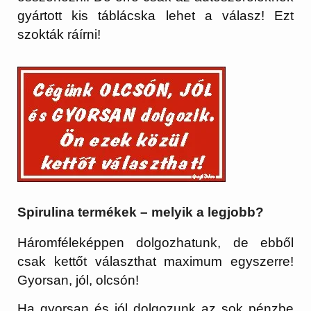
gyártott kis táblácska lehet a válasz! Ezt
szokták ráírni!
Spirulina termékek – melyik a legjobb?
Háromféleképpen dolgozhatunk, de ebből
csak kettőt választhat maximum egyszerre!
Gyorsan, jól, olcsón!
Ha gyorsan és jól dolgozunk az sok pénzbe