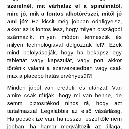
szeretnél, mit várhatsz el a spirulinától,
mire jó, mik a fontos alkotórészei, mitől jó
ami jó?
Ha kicsit még jobban odafigyelsz,
akkor az is fontos lesz, hogy milyen országból
származik, milyen módon termesztik és
milyen technológiával dolgozzák fel?! Ezek
mind befolyásolják, hogy ha bekapsz egy
tablettát vagy kapszulát, vagy port akkor
történik valami a szervezetedben vagy csak
max a placebo hatás érvényesül?!
Minden jóból van eredeti, és utánzat! Van
amire csak ráírják, hogy mi van benne, de
semmi biztosítékod nincs rá, hogy azt
tartalmazza! Legalábbis az első vásárlásig.
Ha pocsék íze van, ha rosszul leszel tőle nem
jobban, ha hamar megváltozik az állaga,