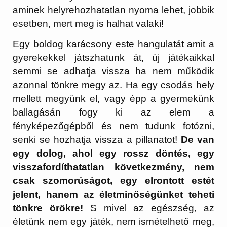
aminek helyrehozhatatlan nyoma lehet, jobbik
esetben, mert meg is halhat valaki!
Egy boldog karácsony este hangulatát amit a
gyerekekkel játszhatunk át, új játékaikkal
semmi se adhatja vissza ha nem működik
azonnal tönkre megy az. Ha egy csodás hely
mellett megyünk el, vagy épp a gyermekünk
ballagásán fogy ki az elem a
fényképezőgépből és nem tudunk fotózni,
senki se hozhatja vissza a pillanatot!
De van
egy dolog, ahol egy rossz döntés, egy
visszafordíthatatlan következmény, nem
csak szomorúságot, egy elrontott estét
jelent, hanem az életminőségünket teheti
tönkre örökre!
S mivel az egészség, az
életünk nem egy játék, nem ismételhető meg,