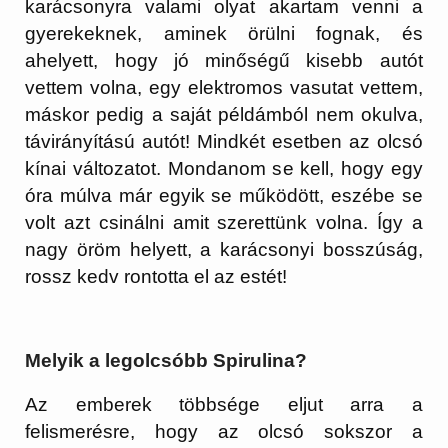
karácsonyra valami olyat akartam venni a
gyerekeknek, aminek örülni fognak, és
ahelyett, hogy jó minőségű kisebb autót
vettem volna, egy elektromos vasutat vettem,
máskor pedig a saját példámból nem okulva,
távirányítású autót! Mindkét esetben az olcsó
kínai változatot. Mondanom se kell, hogy egy
óra múlva már egyik se működött, eszébe se
volt azt csinálni amit szerettünk volna. Így a
nagy öröm helyett, a karácsonyi bosszúság,
rossz kedv rontotta el az estét!
Melyik a legolcsóbb Spirulina?
Az emberek többsége eljut arra a
felismerésre, hogy az olcsó sokszor a