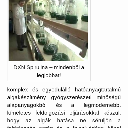
DXN Spirulina – mindenből a
legjobbat!
komplex és egyedülálló hatóanyagtartalmú
algakészítmény gyógyszerészeti minőségű
alapanyagokból és a legmodernebb,
kíméletes feldolgozási eljárásokkal készül,
hogy az algák hatása ne sérüljön a