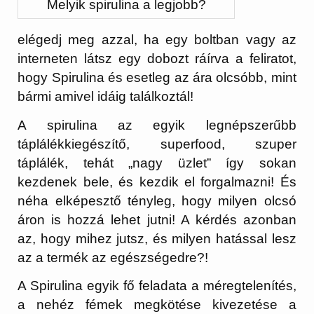
Melyik spirulina a legjobb?
elégedj meg azzal, ha egy boltban vagy az
interneten látsz egy dobozt ráírva a feliratot,
hogy Spirulina és esetleg az ára olcsóbb, mint
bármi amivel idáig találkoztál!
A spirulina az egyik legnépszerűbb
táplálékkiegészítő, superfood, szuper
táplálék, tehát „nagy üzlet” így sokan
kezdenek bele, és kezdik el forgalmazni! És
néha elképesztő tényleg, hogy milyen olcsó
áron is hozzá lehet jutni! A kérdés azonban
az, hogy mihez jutsz, és milyen hatással lesz
az a termék az egészségedre?!
A Spirulina egyik fő feladata a méregtelenítés,
a nehéz fémek megkötése kivezetése a