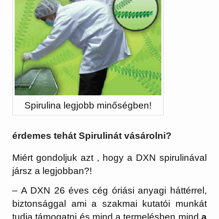
Spirulina legjobb minőségben!
érdemes tehát Spirulinát vásárolni?
Miért gondoljuk azt , hogy a DXN spirulinával
jársz a legjobban?!
– A DXN 26 éves cég óriási anyagi háttérrel,
biztonsággal ami a szakmai kutatói munkát
tudja támogatni és mind a termelésben mind
a