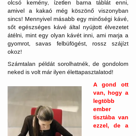
olcsó kemény, ízetlen barna táblát enni,
amivel a kakaó még köszönő viszonyban
sincs! Mennyivel másabb egy minőségi kávé,
sőt egészséges kávé által nyújtott élvezetet
átélni, mint egy olyan kávét inni, ami marja a
gyomrot, savas felbüfögést, rossz szájízt
okoz!
Számtalan példát sorolhatnék, de gondolom
neked is volt már ilyen élettapasztalatod!
A gond ott
van, hogy a
legtöbb
ember
tisztába van
ezzel, de a