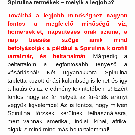
Spirulina termékek – melyik a legjobb?
Továbbá a legjobb minőséghez nagyon
fontos a megfelelő minőségű víz,
hőmérséklet, napsütéses órák száma, a
nap beesési szöge amik mind
befolyásolják a például a Spirulina klorofill
tartalmát, és beltartalmát.
Márpedig a
beltartalom a legfontosabb tényező a
vásárlásnál! Két ugyanakkora Spirulina
tabletta között óriási különbség is lehet és így
a hatás és az eredmény tekintetében is! Ezért
fontos hogy az ár helyett az ár-érték arányt
vegyük figyelembe! Az is fontos, hogy milyen
Spirulina törzsek kerülnek felhasználásra,
mert vannak amerikai, indiai, kínai, afrikai
algák is mind mind más beltartalommal!