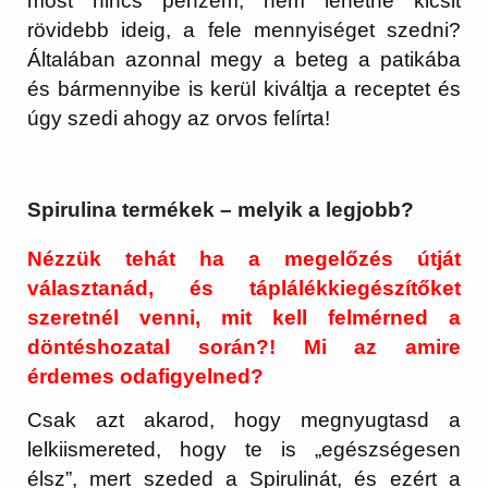
most nincs pénzem, nem lehetne kicsit
rövidebb ideig, a fele mennyiséget szedni?
Általában azonnal megy a beteg a patikába
és bármennyibe is kerül kiváltja a receptet és
úgy szedi ahogy az orvos felírta!
Spirulina termékek – melyik a legjobb?
Nézzük tehát ha a megelőzés útját
választanád, és táplálékkiegészítőket
szeretnél venni, mit kell felmérned a
döntéshozatal során?! Mi az amire
érdemes odafigyelned?
Csak azt akarod, hogy megnyugtasd a
lelkiismereted, hogy te is „egészségesen
élsz”, mert szeded a Spirulinát, és ezért a