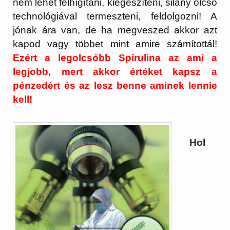
nem lehet felhígítani, kiegészíteni, silány olcsó
technológiával termeszteni, feldolgozni! A
jónak ára van, de ha megveszed akkor azt
kapod vagy többet mint amire számítottál!
Ezért a legolcsóbb Spirulina az ami a
legjobb, mert akkor értéket kapsz a
pénzedért és az lesz benne aminek lennie
kell!
Hol