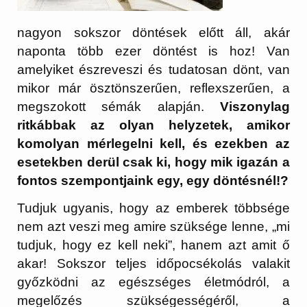
nagyon sokszor döntések előtt áll, akár
naponta több ezer döntést is hoz! Van
amelyiket észreveszi és tudatosan dönt, van
mikor már ösztönszerűen, reflexszerűen, a
megszokott sémák alapján.
Viszonylag
ritkábbak az olyan helyzetek, amikor
komolyan mérlegelni kell, és ezekben az
esetekben derül csak ki, hogy mik igazán a
fontos szempontjaink egy, egy döntésnél!?
Tudjuk ugyanis, hogy az emberek többsége
nem azt veszi meg amire szüksége lenne, „mi
tudjuk, hogy ez kell neki”, hanem azt amit ő
akar! Sokszor teljes időpocsékolás valakit
győzködni az egészséges életmódról, a
megelőzés szükségességéről, a