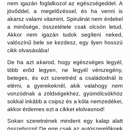
nem igazán foglalkozol az egészségeddel. A
jövőddel, a megelőzéssel, és ha venni is
akarsz valami vitamint, Spirulinát nem érdekel
a minősége, összetétele csak olcsón letud.
Akkor nem igazán tudok segíteni neked,
valószínű bele se kezdesz, egy ilyen hosszú
cikk olvasásába!
De ha azt akarod, hogy egészséges legyél,
több erőd legyen, ne legyél vérszegény,
beteges, és ezt szeretnéd a családodnál is
elérni, a gyerekeknél, akik valahogy nem
vonzódnak a zöldségekhez, gyümölcsökhöz
sokkal inkább a csipsz és a kóla nemzedékei,
akkor érdemes ezt a cikket elolvasnod!
Sokan szeretnének mindent egy kalap alatt
összehozni! De erre csak az autószerelőknek