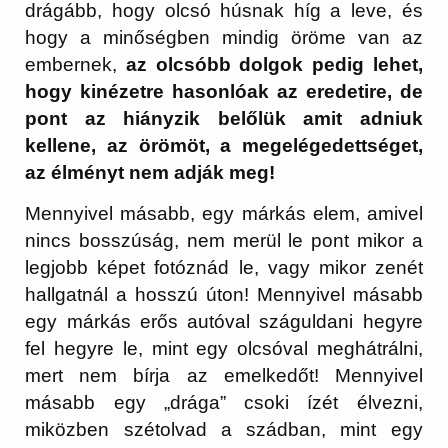
drágább, hogy olcsó húsnak híg a leve, és
hogy a minőségben mindig öröme van az
embernek,
az olcsóbb dolgok pedig lehet,
hogy kinézetre hasonlóak az eredetire, de
pont az hiányzik belőlük amit adniuk
kellene, az örömöt, a megelégedettséget,
az élményt nem adják meg!
Mennyivel másabb, egy márkás elem, amivel
nincs bosszúság, nem merül le pont mikor a
legjobb képet fotóznád le, vagy mikor zenét
hallgatnál a hosszú úton! Mennyivel másabb
egy márkás erős autóval száguldani hegyre
fel hegyre le, mint egy olcsóval meghátrálni,
mert nem bírja az emelkedőt! Mennyivel
másabb egy „drága” csoki ízét élvezni,
miközben szétolvad a szádban, mint egy