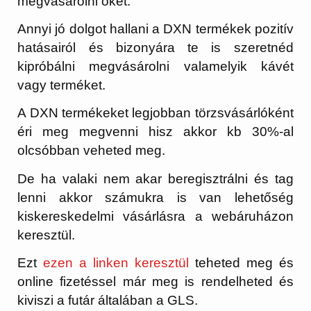
megvásárolni őket.
Annyi jó dolgot hallani a DXN termékek pozitív
hatásairól és bizonyára te is szeretnéd
kipróbálni megvásárolni valamelyik kávét
vagy terméket.
A DXN termékeket legjobban törzsvásárlóként
éri meg megvenni hisz akkor kb 30%-al
olcsóbban veheted meg.
De ha valaki nem akar beregisztrálni és tag
lenni akkor számukra is van lehetőség
kiskereskedelmi vásárlásra a webáruházon
keresztül.
Ezt
ezen a linken keresztül
teheted meg és
online fizetéssel már meg is rendelheted és
kiviszi a futár általában a GLS.