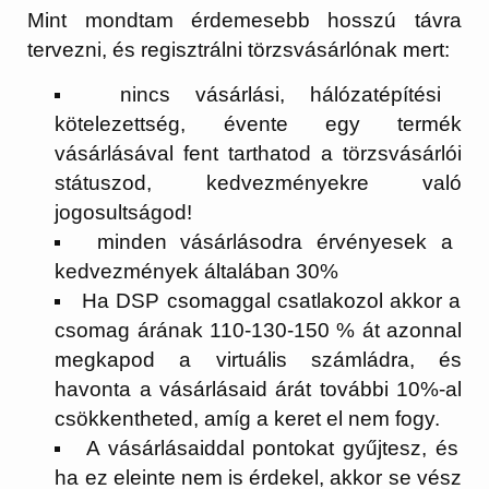
Mint mondtam érdemesebb hosszú távra
tervezni, és regisztrálni törzsvásárlónak mert:
nincs vásárlási, hálózatépítési
kötelezettség, évente egy termék
vásárlásával fent tarthatod a törzsvásárlói
státuszod, kedvezményekre való
jogosultságod!
minden vásárlásodra érvényesek a
kedvezmények általában 30%
Ha DSP csomaggal csatlakozol akkor a
csomag árának 110-130-150 % át azonnal
megkapod a virtuális számládra, és
havonta a vásárlásaid árát további 10%-al
csökkentheted, amíg a keret el nem fogy.
A vásárlásaiddal pontokat gyűjtesz, és
ha ez eleinte nem is érdekel, akkor se vész