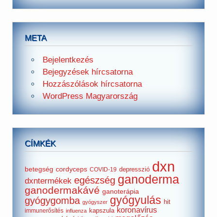
META
Bejelentkezés
Bejegyzések hírcsatorna
Hozzászólások hírcsatorna
WordPress Magyarország
CÍMKÉK
dxn
betegség
cordyceps
depresszió
COVID-19
ganoderma
egészség
dxntermékek
ganodermakávé
ganoterápia
gyógyulás
gyógygomba
hit
gyógyszer
koronavírus
kapszula
immunerősítés
influenza