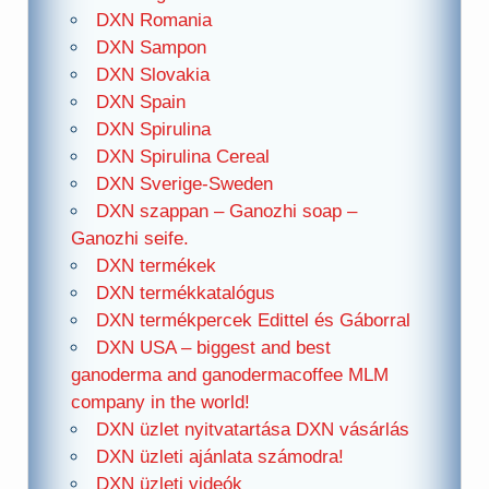
DXN Romania
DXN Sampon
DXN Slovakia
DXN Spain
DXN Spirulina
DXN Spirulina Cereal
DXN Sverige-Sweden
DXN szappan – Ganozhi soap –
Ganozhi seife.
DXN termékek
DXN termékkatalógus
DXN termékpercek Edittel és Gáborral
DXN USA – biggest and best
ganoderma and ganodermacoffee MLM
company in the world!
DXN üzlet nyitvatartása DXN vásárlás
DXN üzleti ajánlata számodra!
DXN üzleti videók