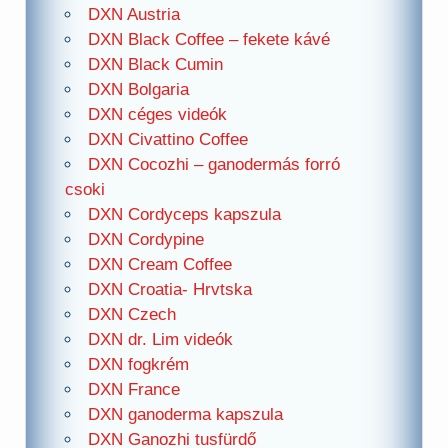
DXN Austria
DXN Black Coffee – fekete kávé
DXN Black Cumin
DXN Bolgaria
DXN céges videók
DXN Civattino Coffee
DXN Cocozhi – ganodermás forró
csoki
DXN Cordyceps kapszula
DXN Cordypine
DXN Cream Coffee
DXN Croatia- Hrvtska
DXN Czech
DXN dr. Lim videók
DXN fogkrém
DXN France
DXN ganoderma kapszula
DXN Ganozhi tusfürdő