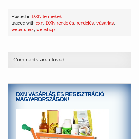
bonyolult, vagy
♬ eredeti…
egyszerűen félnek
adatokat megadni az
Posted in
DXN termékek
emberek. Pedig roppant
tagged with
dxn
,
DXN rendelés
,
rendelés
,
vásárlás
,
egyszerű, egyértelmű, és
webáruház
,
webshop
semmilyen
kötelezettséggel nem jár.
Nincs havi kötelező
vásárlás, nem vonják le
a…
Comments are closed.
DXN VÁSÁRLÁS ÉS REGISZTRÁCIÓ
MAGYARORSZÁGON!