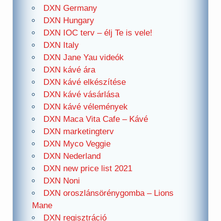
DXN Germany
DXN Hungary
DXN IOC terv – élj Te is vele!
DXN Italy
DXN Jane Yau videók
DXN kávé ára
DXN kávé elkészítése
DXN kávé vásárlása
DXN kávé vélemények
DXN Maca Vita Cafe – Kávé
DXN marketingterv
DXN Myco Veggie
DXN Nederland
DXN new price list 2021
DXN Noni
DXN oroszlánsörénygomba – Lions
Mane
DXN regisztráció