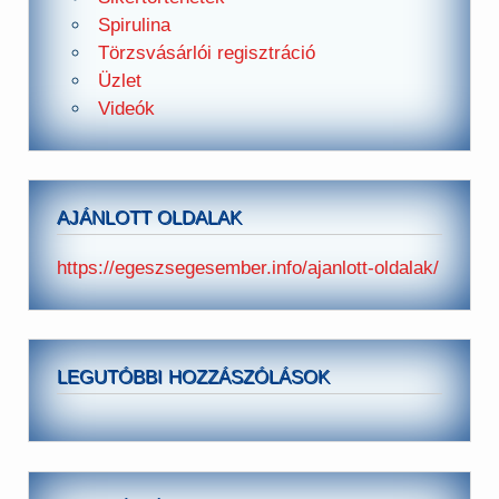
Spirulina
Törzsvásárlói regisztráció
Üzlet
Videók
AJÁNLOTT OLDALAK
https://egeszsegesember.info/ajanlott-oldalak/
LEGUTÓBBI HOZZÁSZÓLÁSOK