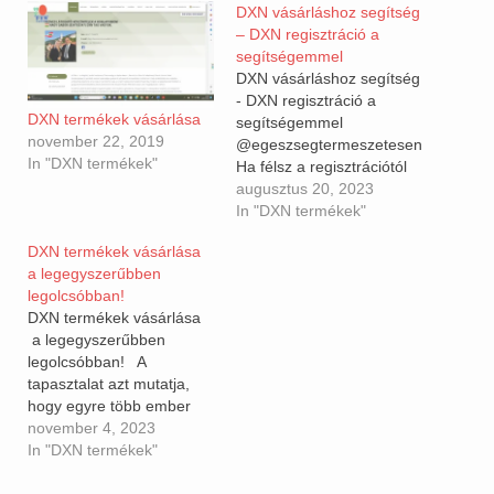
DXN vásárláshoz segítség
– DXN regisztráció a
segítségemmel
DXN vásárláshoz segítség
- DXN regisztráció a
DXN termékek vásárlása
segítségemmel
november 22, 2019
@egeszsegtermeszetesen
In "DXN termékek"
Ha félsz a regisztrációtól
vagy bonyolult, nincs
augusztus 20, 2023
email címed, vagy csak
In "DXN termékek"
telefonon tudnál de az
DXN termékek vásárlása
kicsi stb. akkor megadod
a legegyszerűbben
az adataimat és én
legolcsóbban!
beregisztrállak S
DXN termékek vásárlása
kiküldettem utánvéttel.
a legegyszerűbben
Érdemes kipróbálni biztos
legolcsóbban! A
segítség. #dxnregisztráció
tapasztalat azt mutatja,
#dxnvásárlás
hogy egyre több ember
#egeszsegesemberpontinfo
szeretné megvenni a DXN
november 4, 2023
#dxn #ganoderma
termékeket, de valahogy a
In "DXN termékek"
#gyógygomba
regisztráció vagy
#dxntermékek #dxnárlista