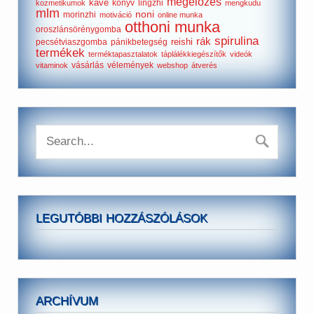
megelőzés
kávé
könyv
lingzhi
kozmetikumok
mengkudu
mlm
noni
morinzhi
motiváció
online munka
otthoni munka
oroszlánsörénygomba
spirulina
rák
reishi
pecsétviaszgomba
pánikbetegség
termékek
terméktapasztalatok
táplálékkiegészítők
videók
vásárlás
vélemények
vitaminok
webshop
átverés
LEGUTÓBBI HOZZÁSZÓLÁSOK
ARCHÍVUM