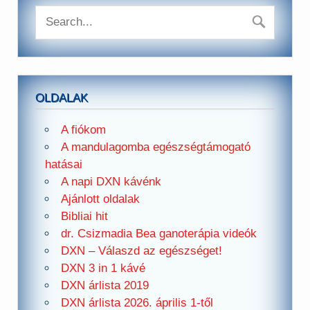
OLDALAK
A fiókom
A mandulagomba egészségtámogató
hatásai
A napi DXN kávénk
Ajánlott oldalak
Bibliai hit
dr. Csizmadia Bea ganoterápia videók
DXN – Válaszd az egészséget!
DXN 3 in 1 kávé
DXN árlista 2019
DXN árlista 2026. április 1-től