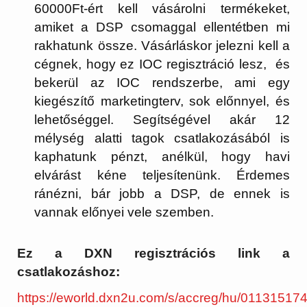
60000Ft-ért kell vásárolni termékeket,
amiket a DSP csomaggal ellentétben mi
rakhatunk össze. Vásárláskor jelezni kell a
cégnek, hogy ez IOC regisztráció lesz, és
bekerül az IOC rendszerbe, ami egy
kiegészítő marketingterv, sok előnnyel, és
lehetőséggel. Segítségével akár 12
mélység alatti tagok csatlakozásából is
kaphatunk pénzt, anélkül, hogy havi
elvárást kéne teljesítenünk. Érdemes
ránézni, bár jobb a DSP, de ennek is
vannak előnyei vele szemben.
Ez a DXN regisztrációs link a
csatlakozáshoz:
https://eworld.dxn2u.com/s/accreg/hu/01131517