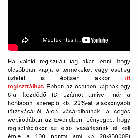
Ha valaki regisztrált tag akar lenni, hogy
olcsóbban kapja a termékeket vagy esetleg
üzletet is építsen akkor
itt
regisztrálhat.
Ebben az esetben kapnak egy
8-al kezdődő ID számot amivel már a
honlapon szereplő kb. 25%-al alacsonyabb
törzsvásárlói áron vásárolhatnak, a céges
webirodában az Eworldben. Lényeges, hogy
regisztrációkor az első vásárlásnak el kell
érnie a 100 pontot ami kb 28-35000Ft