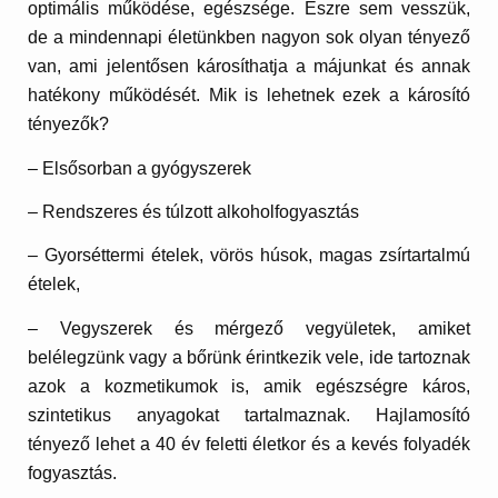
optimális működése, egészsége. Észre sem vesszük,
de a mindennapi életünkben nagyon sok olyan tényező
van, ami jelentősen károsíthatja a májunkat és annak
hatékony működését. Mik is lehetnek ezek a károsító
tényezők?
– Elsősorban a gyógyszerek
– Rendszeres és túlzott alkoholfogyasztás
– Gyorséttermi ételek, vörös húsok, magas zsírtartalmú
ételek,
– Vegyszerek és mérgező vegyületek, amiket
belélegzünk vagy a bőrünk érintkezik vele, ide tartoznak
azok a kozmetikumok is, amik egészségre káros,
szintetikus anyagokat tartalmaznak. Hajlamosító
tényező lehet a 40 év feletti életkor és a kevés folyadék
fogyasztás.