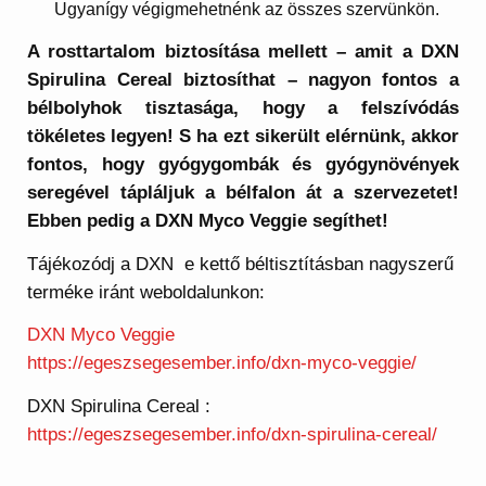
Ugyanígy végigmehetnénk az összes szervünkön.
A rosttartalom biztosítása mellett – amit a DXN
Spirulina Cereal biztosíthat – nagyon fontos a
bélbolyhok tisztasága, hogy a felszívódás
tökéletes legyen! S ha ezt sikerült elérnünk, akkor
fontos, hogy gyógygombák és gyógynövények
seregével tápláljuk a bélfalon át a szervezetet!
Ebben pedig a DXN Myco Veggie segíthet!
Tájékozódj a DXN e kettő béltisztításban nagyszerű
terméke iránt weboldalunkon:
DXN Myco Veggie
https://egeszsegesember.info/dxn-myco-veggie/
DXN Spirulina Cereal :
https://egeszsegesember.info/dxn-spirulina-cereal/