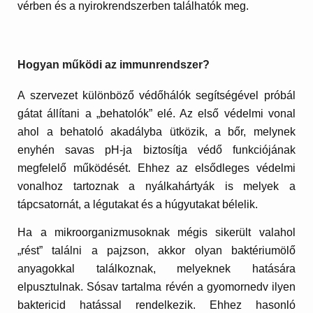
vérben és a nyirokrendszerben találhatók meg.
Hogyan működi az immunrendszer?
A szervezet különböző védőhálók segítségével próbál
gátat állítani a „behatolók” elé. Az első védelmi vonal
ahol a behatoló akadályba ütközik, a bőr, melynek
enyhén savas pH-ja biztosítja védő funkciójának
megfelelő működését. Ehhez az elsődleges védelmi
vonalhoz tartoznak a nyálkahártyák is melyek a
tápcsatornát, a légutakat és a húgyutakat bélelik.
Ha a mikroorganizmusoknak mégis sikerült valahol
„rést” találni a pajzson, akkor olyan baktériumölő
anyagokkal találkoznak, melyeknek hatására
elpusztulnak. Sósav tartalma révén a gyomornedv ilyen
baktericid hatással rendelkezik. Ehhez hasonló