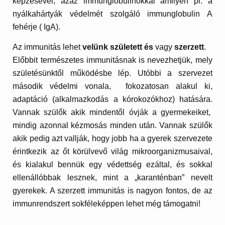
képzésével, azaz immunglobulinokkal amilyen pl. a
nyálkahártyák védelmét szolgáló immunglobulin A
fehérje ( IgA).
Az immunitás lehet
velünk
született
és
vagy
szerzett
.
Előbbit természetes immunitásnak is nevezhetjük, mely
születésünktől működésbe lép. Utóbbi a szervezet
második védelmi vonala, fokozatosan alakul ki,
adaptáció (alkalmazkodás a kórokozókhoz) hatására.
Vannak szülők akik mindentől óvják a gyermekeiket,
mindig azonnal kézmosás minden után. Vannak szülők
akik pedig azt vallják, hogy jobb ha a gyerek szervezete
érintkezik az őt körülvevő világ mikroorganizmusaival,
és kialakul bennük egy védettség ezáltal, és sokkal
ellenállóbbak lesznek, mint a „karanténban” nevelt
gyerekek. A szerzett immunitás is nagyon fontos, de az
immunrendszert sokféleképpen lehet még támogatni!