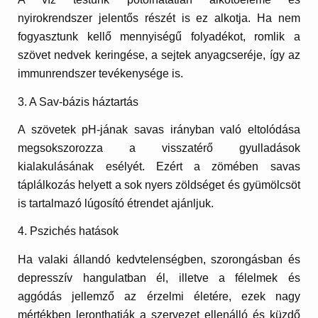
nyirokrendszer jelentős részét is ez alkotja. Ha nem
fogyasztunk kellő mennyiségű folyadékot, romlik a
szövet nedvek keringése, a sejtek anyagcseréje, így az
immunrendszer tevékenysége is.
3. A Sav-bázis háztartás
A szövetek pH-jának savas irányban való eltolódása
megsokszorozza a visszatérő gyulladások
kialakulásának esélyét. Ezért a zömében savas
táplálkozás helyett a sok nyers zöldséget és gyümölcsöt
is tartalmazó lúgosító étrendet ajánljuk.
4. Pszichés hatások
Ha valaki állandó kedvtelenségben, szorongásban és
depresszív hangulatban él, illetve a félelmek és
aggódás jellemző az érzelmi életére, ezek nagy
mértékben leronthatják a szervezet ellenálló és küzdő