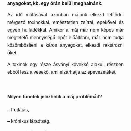
anyagokat, kb. egy órán belül meghalnánk.
Az idő múlásával azonban májunk elkezd telítődni
mérgező toxinokkal, emésztetlen zsírral, epekővel és
egyéb hulladékkal. Amikor a máj már nem képes már
megfelelő mennyiségű epét előállítani, már nem tudja
közömbösíteni a káros anyagokat, elkezdi raktározni
őket.
A toxinok egy része ásványi kövekké alakul, részben
ebből lesz a vesekő, ami elzárhatja az epevezetéket.
Milyen tünetek jelezhetik a máj problémáit?
– Fejfájás,
– krónikus fáradtság,