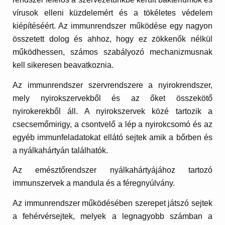
vírusok elleni küzdelemért és a tökéletes védelem
kiépítéséért. Az immunrendszer működése egy nagyon
összetett dolog és ahhoz, hogy ez zökkenők nélkül
működhessen, számos szabályozó mechanizmusnak
kell sikeresen beavatkoznia.
Az immunrendszer szervrendszere a nyirokrendszer,
mely nyirokszervekből és az őket összekötő
nyirokerekből áll. A nyirokszervek közé tartozik a
csecsemőmirigy, a csontvelő a lép a nyirokcsomó és az
egyéb immunfeladatokat ellátó sejtek amik a bőrben és
a nyálkahártyán találhatók.
Az emésztőrendszer nyálkahártyájához tartozó
immunszervek a mandula és a féregnyúlvány.
Az immunrendszer működésében szerepet játszó sejtek
a fehérvérsejtek, melyek a legnagyobb számban a