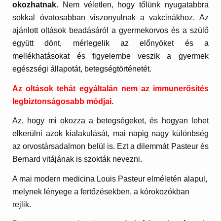
okozhatnak.
Nem véletlen, hogy tőlünk nyugatabbra
sokkal óvatosabban viszonyulnak a vakcinákhoz. Az
ajánlott oltások beadásáról a gyermekorvos és a szülő
együtt dönt, mérlegelik az előnyöket és a
mellékhatásokat és figyelembe veszik a gyermek
egészségi állapotát, betegségtörténetét.
Az oltások tehát egyáltalán nem az immunerősítés
legbiztonságosabb módjai.
Az, hogy mi okozza a betegségeket, és hogyan lehet
elkerülni azok kialakulását, mai napig nagy különbség
az orvostársadalmon belül is. Ezt a dilemmát Pasteur és
Bernard vitájának is szokták nevezni.
A mai modern medicina Louis Pasteur elméletén alapul,
melynek lényege a fertőzésekben, a kórokozókban
rejlik.