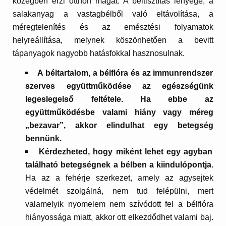
közegben érzi otthon magát. A béltisztítás lényege, a
salakanyag a vastagbélből való eltávolítása, a
méregtelenítés és az emésztési folyamatok
helyreállítása, melynek köszönhetően a bevitt
tápanyagok nagyobb hatásfokkal hasznosulnak.
A béltartalom, a bélflóra és az immunrendszer
szerves együttműködése az egészségünk
legeslegelső feltétele. Ha ebbe az
együttműködésbe valami hiány vagy méreg
„bezavar”, akkor elindulhat egy betegség
bennünk.
Kérdezheted, hogy miként lehet egy agyban
található betegségnek a bélben a kiindulópontja.
Ha az a fehérje szerkezet, amely az agysejtek
védelmét szolgálná, nem tud felépülni, mert
valamelyik nyomelem nem szívódott fel a bélflóra
hiányossága miatt, akkor ott elkezdődhet valami baj.