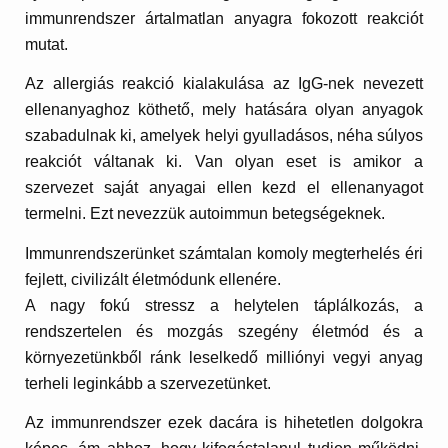
immunrendszer ártalmatlan anyagra fokozott reakciót
mutat.
Az allergiás reakció kialakulása az IgG-nek nevezett
ellenanyaghoz köthető, mely hatására olyan anyagok
szabadulnak ki, amelyek helyi gyulladásos, néha súlyos
reakciót váltanak ki. Van olyan eset is amikor a
szervezet saját anyagai ellen kezd el ellenanyagot
termelni. Ezt nevezzük autoimmun betegségeknek.
Immunrendszerünket számtalan komoly megterhelés éri
fejlett, civilizált életmódunk ellenére.
A nagy fokú stressz a helytelen táplálkozás, a
rendszertelen és mozgás szegény életmód és a
környezetünkből ránk leselkedő milliónyi vegyi anyag
terheli leginkább a szervezetünket.
Az immunrendszer ezek dacára is hihetetlen dolgokra