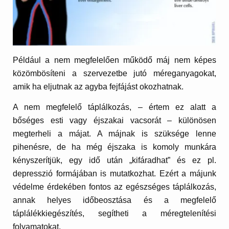
Például a nem megfelelően működő máj nem képes
közömbösíteni a szervezetbe jutó méreganyagokat,
amik ha eljutnak az agyba fejfájást okozhatnak.
A nem megfelelő táplálkozás, – értem ez alatt a
bőséges esti vagy éjszakai vacsorát – különösen
megterheli a májat. A májnak is szüksége lenne
pihenésre, de ha még éjszaka is komoly munkára
kényszerítjük, egy idő után „kifáradhat” és ez pl.
depresszió formájában is mutatkozhat. Ezért a májunk
védelme érdekében fontos az egészséges táplálkozás,
annak helyes időbeosztása és a megfelelő
táplálékkiegészítés, segítheti a méregtelenítési
folyamatokat.