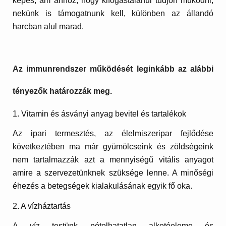
képes, ám ahhoz, hogy kifogástalanul tudjon működni,
nekünk is támogatnunk kell, különben az állandó
harcban alul marad.
Az immunrendszer működését leginkább az alábbi
tényezők határozzák meg.
1. Vitamin és ásványi anyag bevitel és tartalékok
Az ipari termesztés, az élelmiszeripar fejlődése
következtében ma már gyümölcseink és zöldségeink
nem tartalmazzák azt a mennyiségű vitális anyagot
amire a szervezetünknek szüksége lenne. A minőségi
éhezés a betegségek kialakulásának egyik fő oka.
2. A vízháztartás
A víz testünk pótolhatatlan alkotóeleme és