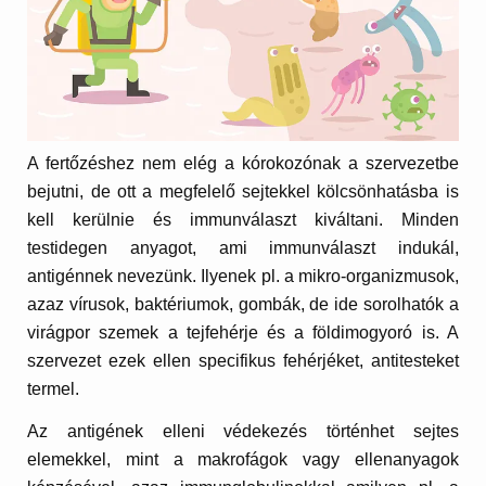
A fertőzéshez nem elég a kórokozónak a szervezetbe
bejutni, de ott a megfelelő sejtekkel kölcsönhatásba is
kell kerülnie és immunválaszt kiváltani. Minden
testidegen anyagot, ami immunválaszt indukál,
antigénnek nevezünk. Ilyenek pl. a mikro-organizmusok,
azaz vírusok, baktériumok, gombák, de ide sorolhatók a
virágpor szemek a tejfehérje és a földimogyoró is. A
szervezet ezek ellen specifikus fehérjéket, antitesteket
termel.
Az antigének elleni védekezés történhet sejtes
elemekkel, mint a makrofágok vagy ellenanyagok