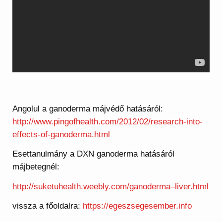
Angolul a ganoderma májvédő hatásáról:
http://www.pingofhealth.com/2012/02/research-into-
effects-of-ganoderma.html
Esettanulmány a DXN ganoderma hatásáról
májbetegnél:
http://suketuhealth.weebly.com/ganoderma–liver.html
vissza a főoldalra:
https://egeszsegesember.info