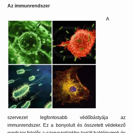
Az immunrendszer
A
szervezet legfontosabb védőbástyája az
immunrendszer. Ez a bonyolult és összetett védekező
rendszer felelős a szervezetünkbe került baktériumok és