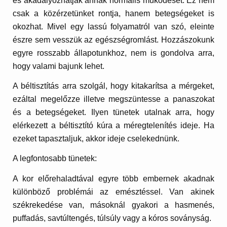
és akadályozhatják annak normális működését. Ez nem
csak a közérzetünket rontja, hanem betegségeket is
okozhat. Mivel egy lassú folyamatról van szó, eleinte
észre sem vesszük az egészségromlást. Hozzászokunk
egyre rosszabb állapotunkhoz, nem is gondolva arra,
hogy valami bajunk lehet.
A béltisztítás arra szolgál, hogy kitakarítsa a mérgeket,
ezáltal megelőzze illetve megszüntesse a panaszokat
és a betegségeket. Ilyen tünetek utalnak arra, hogy
elérkezett a béltisztító kúra a méregtelenítés ideje. Ha
ezeket tapasztaljuk, akkor ideje cselekednünk.
A legfontosabb tünetek:
A kor előrehaladtával egyre több embernek akadnak
különböző problémái az emésztéssel. Van akinek
székrekedése van, másoknál gyakori a hasmenés,
puffadás, savtúltengés, túlsúly vagy a kóros soványság.