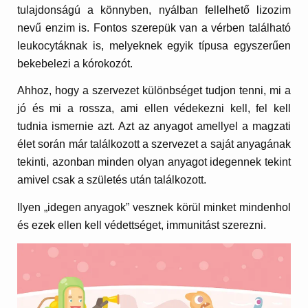
tulajdonságú a könnyben, nyálban fellelhető lizozim
nevű enzim is. Fontos szerepük van a vérben található
leukocytáknak is, melyeknek egyik típusa egyszerűen
bekebelezi a kórokozót.
Ahhoz, hogy a szervezet különbséget tudjon tenni, mi a
jó és mi a rossza, ami ellen védekezni kell, fel kell
tudnia ismernie azt. Azt az anyagot amellyel a magzati
élet során már találkozott a szervezet a saját anyagának
tekinti, azonban minden olyan anyagot idegennek tekint
amivel csak a születés után találkozott.
Ilyen „idegen anyagok” vesznek körül minket mindenhol
és ezek ellen kell védettséget, immunitást szerezni.