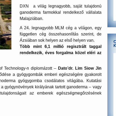
DXN a világ legnagyobb, saját tulajdonú
ganoderma farmokkal rendelkező vállalata
Malajziában.
A 24. legnagyobb MLM cég a világon, egy
független cég összehasonlítás szerint, de
Ázsiában sok helyen az első helyen van.
C
K
Több mint 6,1 millió regisztrált taggal
rendelkezik, éves forgalma közel eléri az
e of Technology-n diplomázott –
Dato’dr. Lim Siow Jin
klődése a gyógygombák emberi egészségére gyakorolt
anoderma gyógygomba csodálatos világába. Kutatási
y a gyógynövények királyának tartott ganoderma – vagy
tulajdonságait az emberek egészségmegőrzésének