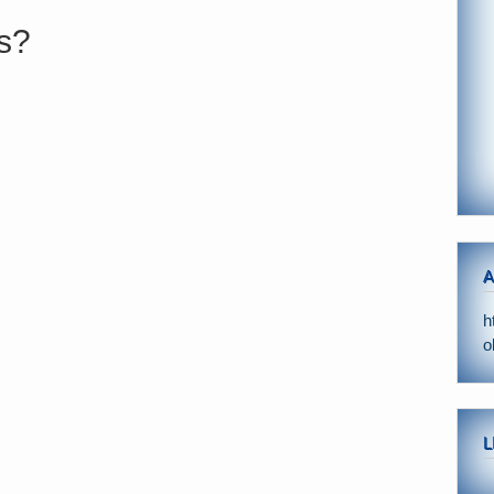
s?
A
h
o
L