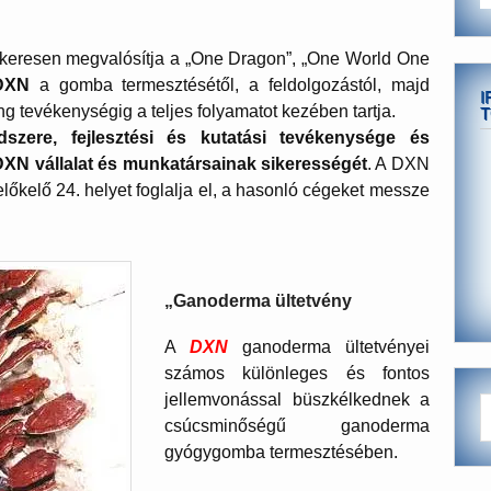
sikeresen megvalósítja a „One Dragon”, „One World One
DXN
a gomba termesztésétől, a feldolgozástól, majd
I
g tevékenységig a teljes folyamatot kezében tartja.
T
szere, fejlesztési és kutatási tevékenysége és
XN vállalat és munkatársainak sikerességét
. A DXN
z előkelő 24. helyet foglalja el, a hasonló cégeket messze
„Ganoderma ültetvény
A
DXN
ganoderma ültetvényei
számos különleges és fontos
jellemvonással büszkélkednek a
csúcsminőségű ganoderma
gyógygomba termesztésében.