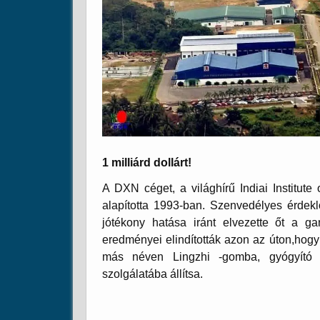
1 milliárd dollárt!
A DXN céget, a világhírű Indiai Institut
alapította 1993-ban. Szenvedélyes érde
jótékony hatása iránt elvezette őt a g
eredményei elindították azon az úton,hog
más néven Lingzhi -gomba, gyógyító 
szolgálatába állítsa.