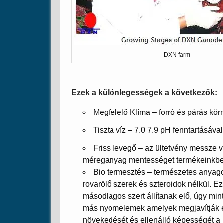
DXN farm
Ezek a különlegességek a következők:
Megfelelő Klíma – forró és párás kö
Tiszta víz – 7.0 7.9 pH fenntartásával
Friss levegő – az ültetvény messze va
méreganyag mentességet termékeinkb
Bio termesztés – természetes anyagok
rovarölő szerek és szteroidok nélkül. Ez
másodlagos szert állítanak elő, úgy min
más nyomelemek amelyek megjavítják és
növekedését és ellenálló képességét a