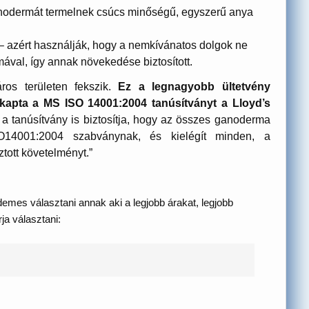
ganodermát termelnek csúcs minőségű, egyszerű anya
– azért használják, hogy a nemkívánatos dolgok ne
val, így annak növekedése biztosított.
os területen fekszik.
Ez a legnagyobb ültetvény
gkapta a MS ISO 14001:2004 tanúsítványt a Lloyd’s
a tanúsítvány is biztosítja, hogy az összes ganoderma
14001:2004 szabványnak, és kielégít minden, a
tott követelményt.”
emes választani annak aki a legjobb árakat, legjobb
ja választani: