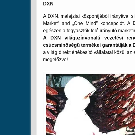
DXN
A DXN, malajziai központjából irányítva, 
Market” and „One Mind” koncepciót. A
egészen a fogyasztók felé irányuló marketin
A DXN világszínvonalú vezetési rend
csúcsminőségű termékei garantálják a D
a világ direkt értékesítő vállalatai közül a
megelőzve!