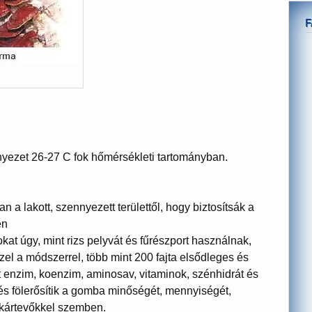
rnyezet 26-27 C fok hőmérsékleti tartományban.
n a lakott, szennyezett területtől, hogy biztosítsák a
en
at úgy, mint rizs pelyvát és fűrészport használnak,
zel a módszerrel, több mint 200 fajta elsődleges és
t enzim, koenzim, aminosav, vitaminok, szénhidrát és
 fölerősítik a gomba minőségét, mennyiségét,
 kártevőkkel szemben.