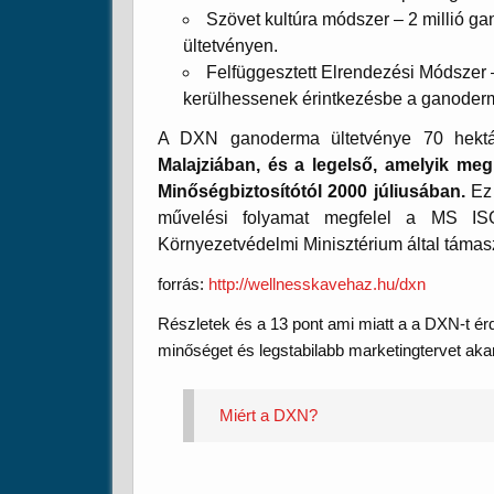
Szövet kultúra módszer – 2 millió 
ültetvényen.
Felfüggesztett Elrendezési Módszer 
kerülhessenek érintkezésbe a ganodermá
A DXN ganoderma ültetvénye 70 hektár
Malajziában, és a legelső, amelyik me
Minőségbiztosítótól 2000 júliusában.
Ez 
művelési folyamat megfelel a MS ISO
Környezetvédelmi Minisztérium által támasz
forrás:
http://wellnesskavehaz.hu/dxn
Részletek és a 13 pont ami miatt a a DXN-t érd
minőséget és legstabilabb marketingtervet akar
Miért a DXN?