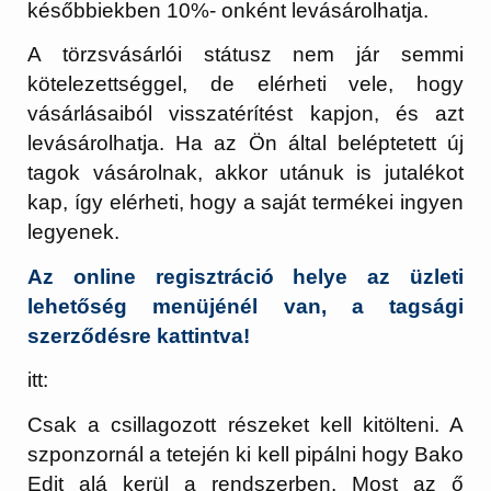
későbbiekben 10%- onként levásárolhatja.
A törzsvásárlói státusz nem jár semmi
kötelezettséggel, de elérheti vele, hogy
vásárlásaiból visszatérítést kapjon, és azt
levásárolhatja. Ha az Ön által beléptetett új
tagok vásárolnak, akkor utánuk is jutalékot
kap, így elérheti, hogy a saját termékei ingyen
legyenek.
Az online regisztráció helye az üzleti
lehetőség menüjénél van, a tagsági
szerződésre kattintva!
itt:
Csak a csillagozott részeket kell kitölteni. A
szponzornál a tetején ki kell pipálni hogy Bako
Edit alá kerül a rendszerben. Most az ő