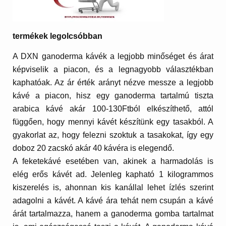
termékek legolcsóbban
A DXN ganoderma kávék a legjobb minőséget és árat
képviselik a piacon, és a legnagyobb választékban
kaphatóak. Az ár érték arányt nézve messze a legjobb
kávé a piacon, hisz egy ganoderma tartalmú tiszta
arabica kávé akár 100-130Ftból elkészíthető, attól
függően, hogy mennyi kávét készítünk egy tasakból. A
gyakorlat az, hogy felezni szoktuk a tasakokat, így egy
doboz 20 zacskó akár 40 kávéra is elegendő.
A feketekávé esetében van, akinek a harmadolás is
elég erős kávét ad. Jelenleg kapható 1 kilogrammos
kiszerelés is, ahonnan kis kanállal lehet ízlés szerint
adagolni a kávét. A kávé ára tehát nem csupán a kávé
árát tartalmazza, hanem a ganoderma gomba tartalmat