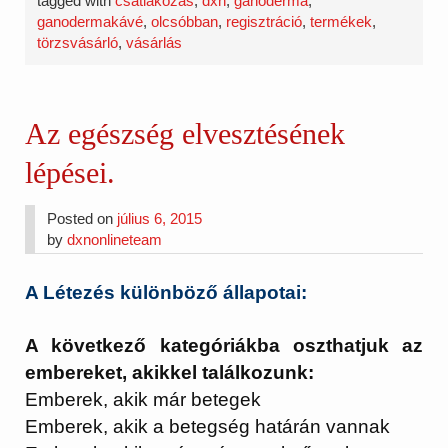
tagged with
csatlakozás
,
dxn
,
ganoderma
,
ganodermakávé
,
olcsóbban
,
regisztráció
,
termékek
,
törzsvásárló
,
vásárlás
Az egészség elvesztésének
lépései.
Posted on
július 6, 2015
by
dxnonlineteam
A Létezés különböző állapotai:
A következő kategóriákba oszthatjuk az
embereket, akikkel találkozunk:
Emberek, akik már betegek
Emberek, akik a betegség határán vannak