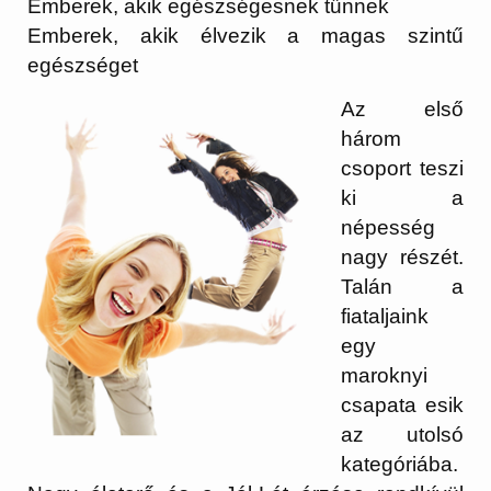
Emberek, akik egészségesnek tűnnek
Emberek, akik élvezik a magas szintű
egészséget
Az első
három
csoport teszi
ki a
népesség
nagy részét.
Talán a
fiataljaink
egy
maroknyi
csapata esik
az utolsó
kategóriába.