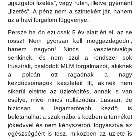
„igazgatói fizetés”, vagy rubin, illetve gyémánt
„fizetés”. A pénz nem a szintekért jár, hanem
az a havi forgalom függvénye.
Persze ha ön ezt csak 5 év alatt éri el, az se
rossz! Nem gyorsan kell meggazdagodni,
hanem nagyon! Nincs vesztenivalója
senkinek, és nem szül a rendszer sok
frusztrált, csalódott MLM forgalmazót, akiknek
a polcán ott ragadnak a nagy
kezdőcsomagok készletei! Itt, akinek nem
sikerül eleinte az üzletépítés, annak is van
esélye, mivel nincs nullázódás. Lassan, de
biztosan a legamatőrebb kezdő is
beletanulhat a szakmába s közben a terméket
jókedvvel és nem kényszerből fogyasztva az
egészségéért is tesz, miközben az üzlete is