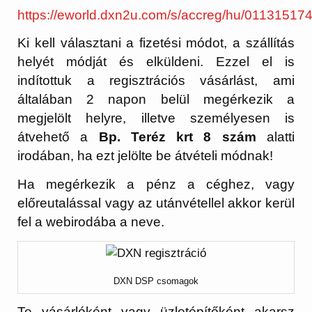
https://eworld.dxn2u.com/s/accreg/hu/01131517
Ki kell választani a fizetési módot, a szállítás
helyét módját és elküldeni. Ezzel el is
indítottuk a regisztrációs vásárlást, ami
általában 2 napon belül megérkezik a
megjelölt helyre, illetve személyesen is
átvehető a
Bp. Teréz krt 8 szám
alatti
irodában, ha ezt jelölte be átvételi módnak!
Ha megérkezik a pénz a céghez, vagy
előreutalással vagy az utánvétellel akkor kerül
fel a webirodába a neve.
DXN DSP csomagok
Te vásárlóként vagy üzletépítőként akarsz