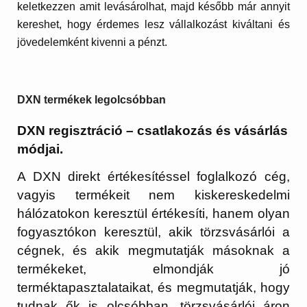
keletkezzen amit levásárolhat, majd később már annyit
kereshet, hogy érdemes lesz vállalkozást kiváltani és
jövedelemként kivenni a pénzt.
DXN termékek legolcsóbban
DXN regisztráció – csatlakozás és vásárlás
módjai.
A DXN direkt értékesítéssel foglalkozó cég,
vagyis termékeit nem kiskereskedelmi
hálózatokon keresztül értékesíti, hanem olyan
fogyasztókon keresztül, akik törzsvásárlói a
cégnek, és akik megmutatják másoknak a
termékeket, elmondják jó
terméktapasztalataikat, és megmutatják, hogy
tudnak ők is olcsóbban, törzsvásárlói áron