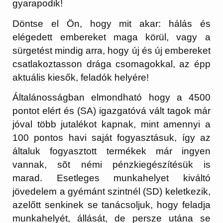
gyarapodik!
Döntse el Ön, hogy mit akar: hálás és
elégedett embereket maga körül, vagy a
sürgetést mindig arra, hogy új és új embereket
csatlakoztasson drága csomagokkal, az épp
aktuális kiesők, feladók helyére!
Általánosságban elmondható hogy a 4500
pontot elért és (SA) igazgatóvá vált tagok már
jóval több jutalékot kapnak, mint amennyi a
100 pontos havi saját fogyasztásuk, így az
általuk fogyasztott termékek már ingyen
vannak, sõt némi pénzkiegészítésük is
marad. Esetleges munkahelyet kiváltó
jövedelem a gyémánt szintnél (SD) keletkezik,
azelőtt senkinek se tanácsoljuk, hogy feladja
munkahelyét, állását, de persze utána se