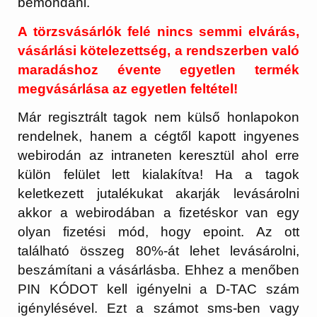
bemondani.
A törzsvásárlók felé nincs semmi elvárás,
vásárlási kötelezettség, a rendszerben való
maradáshoz évente egyetlen termék
megvásárlása az egyetlen feltétel!
Már regisztrált tagok nem külső honlapokon
rendelnek, hanem a cégtől kapott ingyenes
webirodán az intraneten keresztül ahol erre
külön felület lett kialakítva! Ha a tagok
keletkezett jutalékukat akarják levásárolni
akkor a webirodában a fizetéskor van egy
olyan fizetési mód, hogy epoint. Az ott
található összeg 80%-át lehet levásárolni,
beszámítani a vásárlásba. Ehhez a menőben
PIN KÓDOT kell igényelni a D-TAC szám
igénylésével. Ezt a számot sms-ben vagy