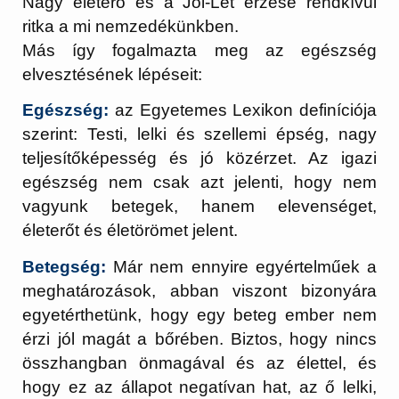
Nagy életerő és a Jól-Lét érzése rendkívül
ritka a mi nemzedékünkben.
Más így fogalmazta meg az egészség
elvesztésének lépéseit:
Egészség:
az Egyetemes Lexikon definíciója
szerint: Testi, lelki és szellemi épség, nagy
teljesítőképesség és jó közérzet. Az igazi
egészség nem csak azt jelenti, hogy nem
vagyunk betegek, hanem elevenséget,
életerőt és életörömet jelent.
Betegség:
Már nem ennyire egyértelműek a
meghatározások, abban viszont bizonyára
egyetérthetünk, hogy egy beteg ember nem
érzi jól magát a bőrében. Biztos, hogy nincs
összhangban önmagával és az élettel, és
hogy ez az állapot negatívan hat, az ő lelki,