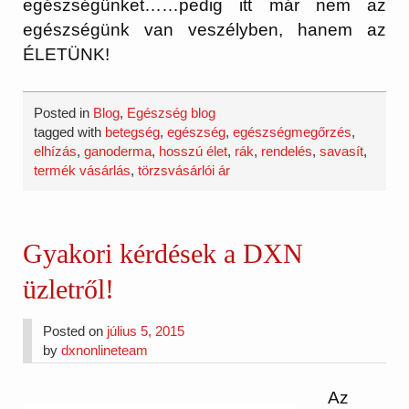
egészségünket……pedig itt már nem az
egészségünk van veszélyben, hanem az
ÉLETÜNK!
Posted in
Blog
,
Egészség blog
tagged with
betegség
,
egészség
,
egészségmegőrzés
,
elhízás
,
ganoderma
,
hosszú élet
,
rák
,
rendelés
,
savasít
,
termék vásárlás
,
törzsvásárlói ár
Gyakori kérdések a DXN
üzletről!
Posted on
július 5, 2015
by
dxnonlineteam
Az