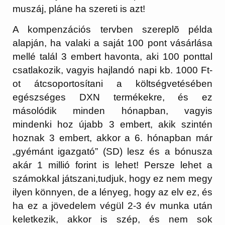
muszáj, pláne ha szereti is azt!
A kompenzációs tervben szereplõ példa
alapján, ha valaki a saját 100 pont vásárlása
mellé talál 3 embert havonta, aki 100 ponttal
csatlakozik, vagyis hajlandó napi kb. 1000 Ft-
ot átcsoportosítani a költségvetésében
egészséges DXN termékekre, és ez
másolódik minden hónapban, vagyis
mindenki hoz újabb 3 embert, akik szintén
hoznak 3 embert, akkor a 6. hónapban már
„gyémánt igazgató” (SD) lesz és a bónusza
akár 1 millió forint is lehet! Persze lehet a
számokkal játszani,tudjuk, hogy ez nem megy
ilyen könnyen, de a lényeg, hogy az elv ez, és
ha ez a jövedelem végül 2-3 év munka után
keletkezik, akkor is szép, és nem sok