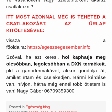
csatlakozni?
ITT MOST AZONNAL MEG IS TEHETED A
CSATLAKOZÁST. AZ ŰRLAP
KITÖLTÉSÉVEL:
vissza a
főoldalra:
https://egeszsegesember.info
Szóval, ha azt keresi,
hol kaphatja meg
olcsóbban, legolcsóbban a DXN termékeit,
pld a ganodermakávét, akkor gondolja át,
amiket írtam és cselekedjen. Bármi kérdése
van, hívjon, hátha még ennél több ötletem is
van! Nagy Gábor 06709359300
Posted in
Egészség blog