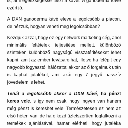
is, ami egészségessé teszi a kávét. A ganoderma kávé
ezért jó.
A DXN ganoderma kávé eleve a legolcsóbb a piacon,
de nézzük, hogyan veheti meg legolcsóbban?
Kezdjük azzal, hogy ez egy network marketing cég, ahol
minimális feltételek teljesítése mellett, különböző
szinteken különböző nagyságú visszatérítéseket lehet
kapni, amit az ember levásárolhat, illetve ha felépít egy
nagyobb fogyasztói hálózatot, akkor az ő forgalmuk után
is kaphat jutalékot, ami akár egy 7 jegyű passzív
jövedelem is lehet.
Tehát a legolcsóbb akkor a DXN kávé
,
ha pénzt
keres vele
, s így nem csak, hogy ingyen van hanem
még pénzt is kereshet vele! Természetesen ez nem az
első héten van, de ha elkezd üzletszerűen foglalkozni a
termékek ajánlásával, hamar elérheti, hogy jutaléka