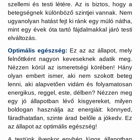
szellemi és testi létére. Az is biztos, hogy a
betegségnek különböző szintjei vannak. Nem
ugyanolyan hatást fejt ki ránk egy múló nátha,
mint egy évek óta tartó fájdalmakkal járó testi
elváltozás.
Optimális egészség:
Ez az az állapot, mely
felnőttként nagyon keveseknek adatik meg.
Nézzen körül az ismeretségi körében! Hány
olyan embert ismer, aki nem szokott beteg
lenni, aki alapvetően vidám és folyamatosan
energikus, reggel, este, délben? Nézzen meg
egy jó állapotban lévő kisgyereket, milyen
boldogan használja az energiáit: könnyed,
fáradhatatlan, szinte árad belőle a jókedv. Ez
az állapot az optimális egészség!
A testünk ilyenkor enyhén lúgos állapotban