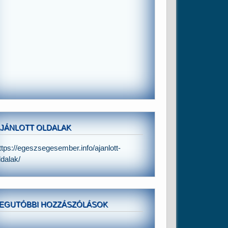
JÁNLOTT OLDALAK
ttps://egeszsegesember.info/ajanlott-
ldalak/
EGUTÓBBI HOZZÁSZÓLÁSOK