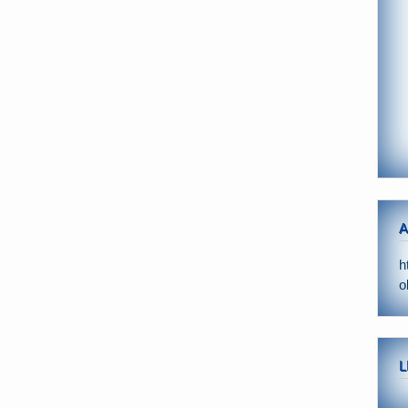
A
h
o
L