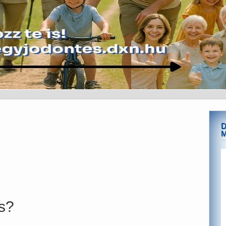
D
M
s?