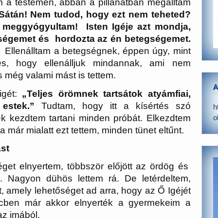
em a testemen, abban a pillanatban megálltam
Sátán! Nem tudod, hogy ezt nem teheted?
n meggyógyultam! Isten Igéje azt mondja,
nségemet és hordozta az én betegségemet.
Ellenálltam a betegségnek, éppen úgy, mint
s, hogy ellenálljuk mindannak, ami nem
s még valami mást is tettem.
A
igét:
„Teljes örömnek tartsátok atyámfiai,
 estek.”
Tudtam, hogy itt a kísértés szó
h
nek kezdtem tartani minden próbát. Elkezdtem
o
a már mialatt ezt tettem, minden tünet eltűnt.
st
get elnyertem, többször előjött az ördög és
 Nagyon dühös lettem rá. De letérdeltem,
t, amely lehetőséget ad arra, hogy az Ő Igéjét
encben már akkor elnyerték a gyermekeim a
az imából.