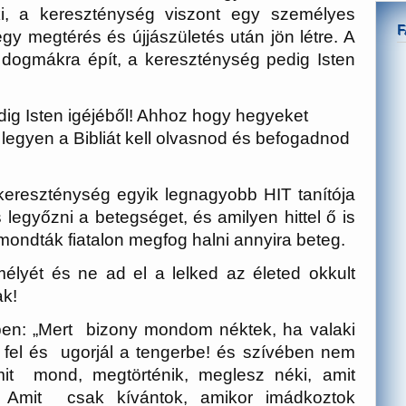
ki, a kereszténység viszont egy személyes
gy megtérés és újjászületés után jön létre. A
 dogmákra épít, a kereszténység pedig Isten
edig Isten igéjéből! Ahhoz hogy hegyeket
 legyen a Bibliát kell olvasnod és befogadnod
a kereszténység egyik legnagyobb HIT tanítója
es legyőzni a betegséget, és amilyen hittel ő is
ondták fiatalon megfog halni annyira beteg.
élyét és ne ad el a lelked az életed okkult
ak!
-ben: „Mert bizony mondom néktek, ha valaki
 fel és ugorjál a tengerbe! és szívében nem
mit mond, megtörténik, meglesz néki, amit
 Amit csak kívántok, amikor imádkoztok