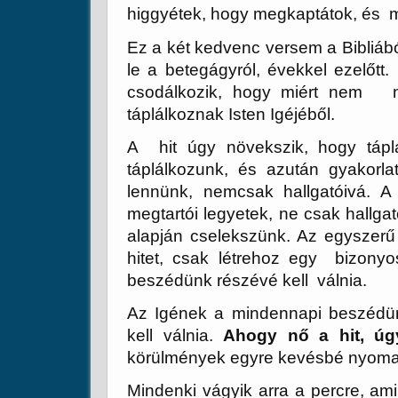
higgyétek, hogy megkaptátok, és m
Ez a két kedvenc versem a Bibliából
le a betegágyról, évekkel ezelőtt.
csodálkozik, hogy miért nem nö
táplálkoznak Isten Igéjéből.
A hit úgy növekszik, hogy táplá
táplálkozunk, és azután gyakorl
lennünk, nemcsak hallgatóivá. A
megtartói legyetek, ne csak hallgat
alapján cselekszünk. Az egyszer
hitet, csak létrehoz egy bizony
beszédünk részévé kell válnia.
Az Igének a mindennapi beszédü
kell válnia.
Ahogy nő a hit, úg
körülmények egyre kevésbé nyomasz
Mindenki vágyik arra a percre, am