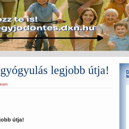
 gyógyulás legjobb útja!
D
team
obb útja!