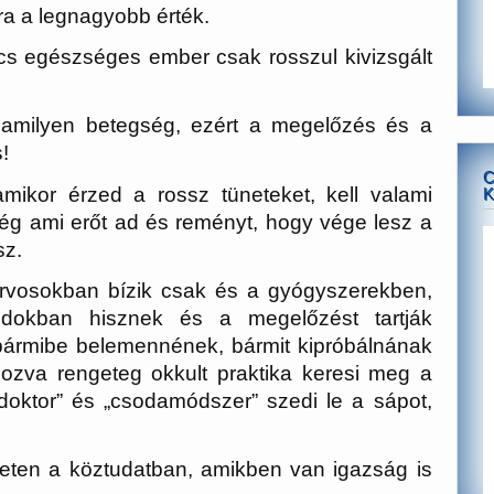
 a legnagyobb érték.
s egészséges ember csak rosszul kivizsgált
alamilyen betegség, ezért a megelőzés és a
s!
C
mikor érzed a rossz tüneteket, kell valami
K
ség ami erőt ad és reményt, hogy vége lesz a
sz.
orvosokban bízik csak és a gyógyszerekben,
ódokban hisznek és a megelőzést tartják
bármibe belemennének, bármit kipróbálnának
ozva rengeteg okkult praktika keresi meg a
doktor” és „csodamódszer” szedi le a sápot,
neten a köztudatban, amikben van igazság is