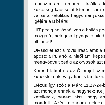
rendszer amit emberek találtak 
közösség kapcsolat Istennel, ami e
vallás a katolikus hagyományokra
Igéjére a Bibliára!
HIT pedig hallásból van a hallás p
mozgató , betegeket gyógyító hited
elhinned!
Olvasd el ezt a rövid írást, amit 
apostola írt, arról a hitről ami kép
meggyógyult pedig az orvosok azt m
Keresd Istent és az Ő erejét szem
kuruzslóknak, vagy hamis tanítókn
„Jézus így szólt a Márk 11,23-24
azt mondja ennek a hegynek: Kelj
kételkedik, hanem hiszi, hogy a
mondott. Azért mondom néktek: