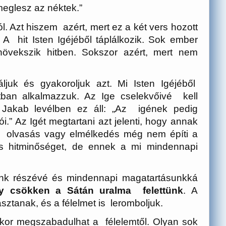
eglesz az néktek.”
. Azt hiszem azért, mert ez a két vers hozott
 A hit Isten Igéjéből táplálkozik. Sok ember
vekszik hitben. Sokszor azért, mert nem
ljuk és gyakoroljuk azt. Mi Isten Igéjéből
atban alkalmazzuk. Az Ige cselekvőivé kell
 Jakab levélben ez áll: „Az igének pedig
ói.” Az Igét megtartani azt jelenti, hogy annak
ű olvasás vagy elmélkedés még nem építi a
os hitminőséget, de ennek a mi mindennapi
nk részévé és mindennapi magatartásunkká
y csökken a Sátán uralma felettünk
. A
tanak, és a félelmet is leromboljuk.
ikor megszabadulhat a félelemtől. Olyan sok