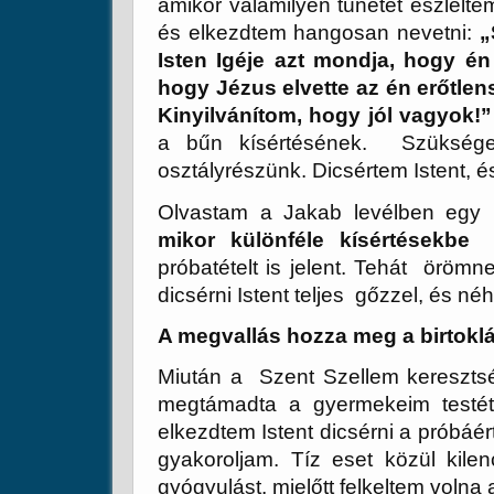
amikor valamilyen tünetet észlelt
és elkezdtem hangosan nevetni:
„
Isten Igéje azt mondja, hogy é
hogy Jézus elvette az én erőtle
Kinyilvánítom, hogy jól vagyok!”
a bűn kísértésének. Szüksége
osztályrészünk. Dicsértem Istent, é
Olvastam a Jakab levélben egy 
mikor különféle kísértésekbe
próbatételt is jelent. Tehát öröm
dicsérni Istent teljes gőzzel, és néh
A megvallás hozza meg a birtoklá
Miután a Szent Szellem keresztsé
megtámadta a gyermekeim testét.
elkezdtem Istent dicsérni a próbáér
gyakoroljam. Tíz eset közül kil
gyógyulást, mielőtt felkeltem volna 