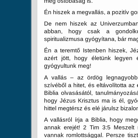
meg ostobaság is.
Én hiszek a megvallás, a pozitív g
De nem hiszek az Univerzumban, 
abban, hogy csak a gondolkod
spiritualizmusa gyógyítana, bár mag
Én a teremtő Istenben hiszek, Jézu
azért jött, hogy életünk legye
gyógyultunk meg!
A vallás – az ördög legnagyobb
szívéből a hitet, és eltávolította az
Biblia olvasásától, tanulmányozás
hogy Jézus Krisztus ma is él, gy
hittel megtérsz és elé járulsz bizal
A vallásról írja a Biblia, hogy m
annak erejét! 2 Tim 3:5 Meszelt sí
vannak romlottsággal. Persze tiszt