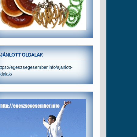
JÁNLOTT OLDALAK
ttps://egeszsegesember.info/ajanlott-
ldalak/