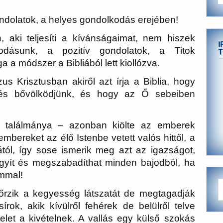
ondolatok, a helyes gondolkodás erejében!
aki teljesíti a kívánságaimat, nem hiszek
I
ásunk, a pozitív gondolatok, a Titok
T
a a módszer a Bibliából lett kiollózva.
s Krisztusban akiről azt írja a Biblia, hogy
n és bővölködjünk, és hogy az Ő sebeiben
 találmánya – azonban kiölte az emberek
 embereket az élő Istenbe vetett valós hittől, a
ától, így sose ismerik meg azt az igazságot,
ógyít és megszabadíthat minden bajodból, ha
ommal!
egőrzik a kegyesség látszatát de megtagadják
rok, akik kívülről fehérek de belülről telve
elet a kivételnek. A vallás egy külső szokás