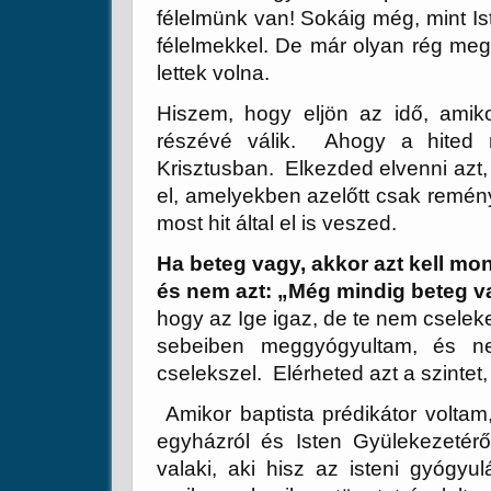
félelmünk van! Sokáig még, mint I
félelmekkel. De már olyan rég meg
lettek volna.
Hiszem, hogy eljön az idő, amiko
részévé válik. Ahogy a hited n
Krisztusban. Elkezded elvenni azt, 
el, amelyekben azelőtt csak remén
most hit által el is veszed.
Ha beteg vagy, akkor azt kell m
és nem azt: „Még mindig beteg 
hogy az Ige igaz, de te nem cselek
sebeiben meggyógyultam, és n
cselekszel. Elérheted azt a szintet,
Amikor baptista prédikátor voltam
egyházról és Isten Gyülekezetér
valaki, aki hisz az isteni gyógyul