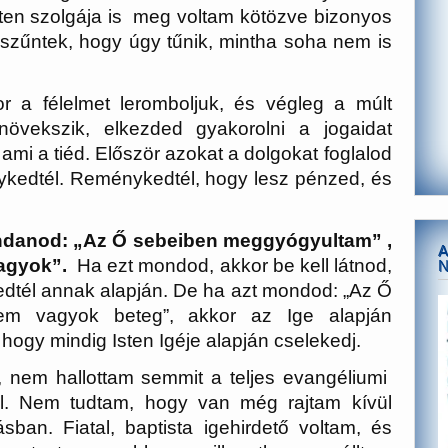
sten szolgája is meg voltam kötözve bizonyos
szűntek, hogy úgy tűnik, mintha soha nem is
r a félelmet leromboljuk, és végleg a múlt
övekszik, elkezded gyakorolni a jogaidat
ami a tiéd. Először azokat a dolgokat foglalod
ykedtél. Reménykedtél, hogy lesz pénzed, és
ondanod: „Az Ő sebeiben meggyógyultam” ,
A
vagyok”.
Ha ezt mondod, akkor be kell látnod,
edtél annak alapján. De ha azt mondod: „Az Ő
em vagyok beteg”, akkor az Ige alapján
 hogy mindig Isten Igéje alapján cselekedj.
, nem hallottam semmit a teljes evangéliumi
ől. Nem tudtam, hogy van még rajtam kívül
ásban. Fiatal, baptista igehirdető voltam, és