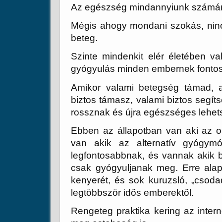
Az egészség mindannyiunk számára
Mégis ahogy mondani szokás, ninc
beteg.
Szinte mindenkit elér életében v
gyógyulás minden embernek fonto
Amikor valami betegség támad, a
biztos támasz, valami biztos segít
rossznak és újra egészséges lehet
Ebben az állapotban van aki az 
van akik az alternatív gyógym
legfontosabbnak, és vannak akik 
csak gyógyuljanak meg. Erre alap
kenyerét, és sok kuruzsló, „csoda
legtöbbször idős emberektől.
Rengeteg praktika kering az inter