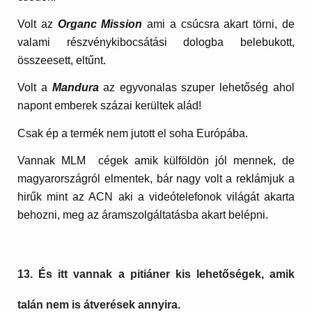
Volt az
Organc Mission
ami a csúcsra akart törni, de
valami részvénykibocsátási dologba belebukott,
összeesett, eltűnt.
Volt a
Mandura
az egyvonalas szuper lehetőség ahol
napont emberek százai kerültek alád!
Csak ép a termék nem jutott el soha Európába.
Vannak MLM cégek amik külföldön jól mennek, de
magyarországról elmentek, bár nagy volt a reklámjuk a
hirűk mint az ACN aki a videótelefonok világát akarta
behozni, meg az áramszolgáltatásba akart belépni.
13. És itt vannak a pitiáner kis lehetőségek, amik
talán nem is átverések annyira.