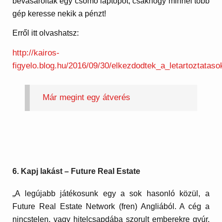
bevásároltak egy csomó laptopot, csakhogy minnél több
gép keresse nekik a pénzt!
Erről itt olvashatsz:
http://kairos-
figyelo.blog.hu/2016/09/30/elkezdodtek_a_letartoztataso
Már megint egy átverés
6. Kapj lakást – Future Real Estate
„A legújabb játékosunk egy a sok hasonló közül, a
Future Real Estate Network (fren) Angliából. A cég a
nincstelen, vagy hitelcsapdába szorult emberekre gyúr,