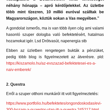
néhány hónapja – apró kérdőjelekkel. Az üzletbe
több mint tízezren, 10 millió euróval szálltak be
Magyarországon, köztük sokan a Vas megyében.”
A gondolat ismerős, ma is van több ilyen cég ami valami
hasonló szuper dologba való befektetésért, hatalmas
hozamokat igér. Lsd Drótvasút, napenergia stb
Ebben az üzletben rengetegen bukták a pénzüket,
pedig több blog is figyelmezetett az átverésre. pld:
https://kiszamolo.hu/az-evszazad-befektetesei-es-a-
naiv-emberek/
2. Questra
Erről a szuper otthoni munkáról itt volt figyelmeztetés:
https://www.portfolio.hu/befektetes/ongondoskodas/evi-
300-hozam-a-quaestor-utan-itt-a-questra.245217.html