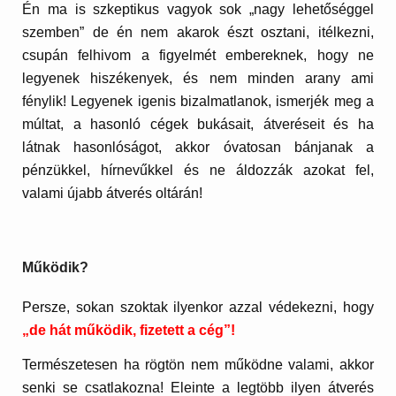
Én ma is szkeptikus vagyok sok „nagy lehetőséggel
szemben” de én nem akarok észt osztani, itélkezni,
csupán felhivom a figyelmét embereknek, hogy ne
legyenek hiszékenyek, és nem minden arany ami
fénylik! Legyenek igenis bizalmatlanok, ismerjék meg a
múltat, a hasonló cégek bukásait, átveréseit és ha
látnak hasonlóságot, akkor óvatosan bánjanak a
pénzükkel, hírnevűkkel és ne áldozzák azokat fel,
valami újabb átverés oltárán!
Működik?
Persze, sokan szoktak ilyenkor azzal védekezni, hogy
„de hát működik, fizetett a cég”!
Természetesen ha rögtön nem működne valami, akkor
senki se csatlakozna! Eleinte a legtöbb ilyen átverés