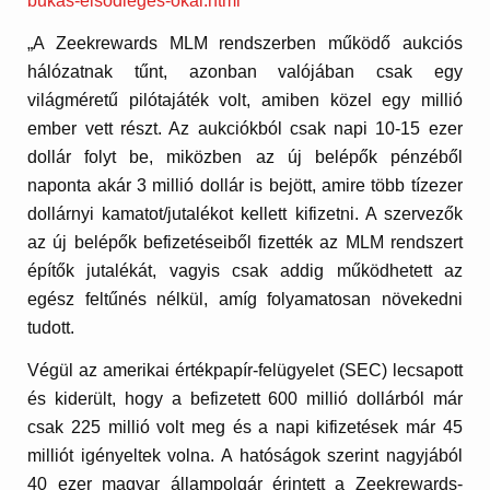
bukas-elsodleges-okai.html
„A Zeekrewards MLM rendszerben működő aukciós
hálózatnak tűnt, azonban valójában csak egy
világméretű pilótajáték volt, amiben közel egy millió
ember vett részt. Az aukciókból csak napi 10-15 ezer
dollár folyt be, miközben az új belépők pénzéből
naponta akár 3 millió dollár is bejött, amire több tízezer
dollárnyi kamatot/jutalékot kellett kifizetni. A szervezők
az új belépők befizetéseiből fizették az MLM rendszert
építők jutalékát, vagyis csak addig működhetett az
egész feltűnés nélkül, amíg folyamatosan növekedni
tudott.
Végül az amerikai értékpapír-felügyelet (SEC) lecsapott
és kiderült, hogy a befizetett 600 millió dollárból már
csak 225 millió volt meg és a napi kifizetések már 45
milliót igényeltek volna. A hatóságok szerint nagyjából
40 ezer magyar állampolgár érintett a Zeekrewards-