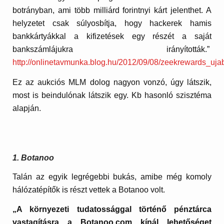
botrányban, ami több milliárd forintnyi kárt jelenthet. A
helyzetet csak súlyosbítja, hogy hackerek hamis
bankkártyákkal a kifizetések egy részét a saját
bankszámlájukra irányították.”
http://onlinetavmunka.blog.hu/2012/09/08/zeekrewards_uj
Ez az aukciós MLM dolog nagyon vonzó, úgy látszik,
most is beindulónak látszik egy. Kb hasonló szisztéma
alapján.
1. Botanoo
Talán az egyik legrégebbi bukás, amibe még komoly
hálózatépítők is részt vettek a Botanoo volt.
„A környezeti tudatossággal történő pénztárca
vastagításra a Botanoo.com kínál lehetőséget