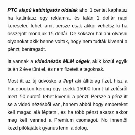
PTC alapú kattintgatós oldalak
ahol 1 centet kaphatsz
ha kattintasz egy reklámra, és talán 1 dollár napi
kereseted lehet, amit persze csak akkor vehetsz ki ha
összejött mondjuk 15 dollár. De sokszor hallani olvasni
olyanokat akik benne voltak, hogy nem tudták kivenni a
pénzt, bentragadt.
Itt vannak a
videónézős MLM cégek
, akik közül egyik
talán 2 éve tűnt el, és nem fizetett a tagoknak.
Most itt az új üdvöske a
Jugl
aki állitólag fizet, hisz a
Facebookon kereng egy csekk 15000 forint kifizetésről
mert 50 eurotól lehet kivenni a pénzt. Persze a pénz itt
se a videó nézésből van, hanem abból hogy embereket
kell magad alá léptetni, és ha több pénzt akarsz akkor
meg kell venned a Premium csomagot. No innentől
kezd pilótajáték gyanús lenni a dolog.