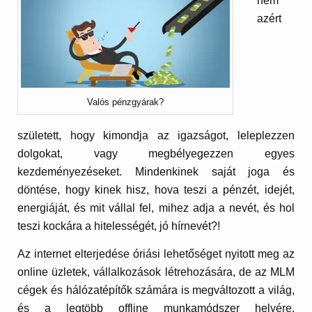
nem
azért
Valós pénzgyárak?
született, hogy kimondja az igazságot, leleplezzen
dolgokat, vagy megbélyegezzen egyes
kezdeményezéseket. Mindenkinek saját joga és
döntése, hogy kinek hisz, hova teszi a pénzét, idejét,
energiáját, és mit vállal fel, mihez adja a nevét, és hol
teszi kockára a hitelességét, jó hírnevét?!
Az internet elterjedése óriási lehetőséget nyitott meg az
online üzletek, vállalkozások létrehozására, de az MLM
cégek és hálózatépítők számára is megváltozott a világ,
és a legtöbb offline munkamódszer helyére,