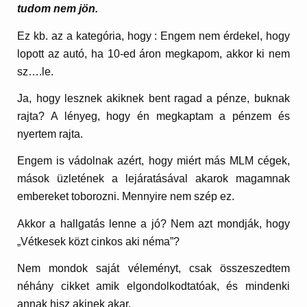
tudom nem jön.
Ez kb. az a kategória, hogy : Engem nem érdekel, hogy
lopott az autó, ha 10-ed áron megkapom, akkor ki nem
sz….le.
Ja, hogy lesznek akiknek bent ragad a pénze, buknak
rajta? A lényeg, hogy én megkaptam a pénzem és
nyertem rajta.
Engem is vádolnak azért, hogy miért más MLM cégek,
mások üzletének a lejáratásával akarok magamnak
embereket toborozni. Mennyire nem szép ez.
Akkor a hallgatás lenne a jó? Nem azt mondják, hogy
„Vétkesek közt cinkos aki néma”?
Nem mondok saját véleményt, csak összeszedtem
néhány cikket amik elgondolkodtatóak, és mindenki
annak hisz akinek akar.