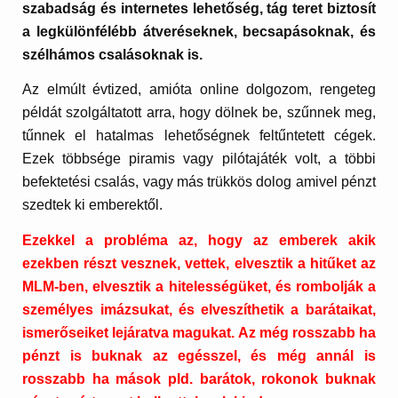
szabadság és internetes lehetőség, tág teret biztosít
a legkülönfélébb átveréseknek, becsapásoknak, és
szélhámos csalásoknak is.
Az elmúlt évtized, amióta online dolgozom, rengeteg
példát szolgáltatott arra, hogy dölnek be, szűnnek meg,
tűnnek el hatalmas lehetőségnek feltűntetett cégek.
Ezek többsége piramis vagy pilótajáték volt, a többi
befektetési csalás, vagy más trükkös dolog amivel pénzt
szedtek ki emberektől.
Ezekkel a probléma az, hogy az emberek akik
ezekben részt vesznek, vettek, elvesztik a hitűket az
MLM-ben, elvesztik a hitelességüket, és rombolják a
személyes imázsukat, és elveszíthetik a barátaikat,
ismerőseiket lejáratva magukat. Az még rosszabb ha
pénzt is buknak az egésszel, és még annál is
rosszabb ha mások pld. barátok, rokonok buknak