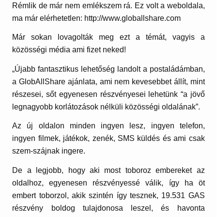
Rémlik de már nem emlékszem rá. Ez volt a weboldala,
ma már elérhetetlen: http://www.globallshare.com
Már sokan lovagolták meg ezt a témát, vagyis a
közösségi média ami fizet neked!
„Újabb fantasztikus lehetőség landolt a postaládámban,
a GlobAllShare ajánlata, ami nem kevesebbet állít, mint
részesei, sőt egyenesen részvényesei lehetünk “a jövő
legnagyobb korlátozások nélküli közösségi oldalának”.
Az új oldalon minden ingyen lesz, ingyen telefon,
ingyen filmek, játékok, zenék, SMS küldés és ami csak
szem-szájnak ingere.
De a legjobb, hogy aki most toboroz embereket az
oldalhoz, egyenesen részvényessé válik, így ha öt
embert toborzol, akik szintén így tesznek, 19.531 GAS
részvény boldog tulajdonosa leszel, és havonta