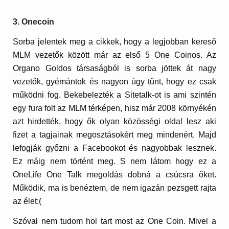
3. Onecoin
Sorba jelentek meg a cikkek, hogy a legjobban kereső
MLM vezetők között már az első 5 One Coinos. Az
Organo Goldos társaságból is sorba jöttek át nagy
vezetők, gyémántok és nagyon úgy tűnt, hogy ez csak
működni fog. Bekebelezték a Sitetalk-ot is ami szintén
egy fura folt az MLM térképen, hisz már 2008 környékén
azt hirdették, hogy ők olyan közösségi oldal lesz aki
fizet a tagjainak megosztásokért meg mindenért. Majd
lefogják győzni a Facebookot és nagyobbak lesznek.
Ez máig nem történt meg. S nem látom hogy ez a
OneLife One Talk megoldás dobná a csúcsra őket.
Működik, ma is benéztem, de nem igazán pezsgett rajta
az élet:(
Szóval nem tudom hol tart most az One Coin. Mivel a