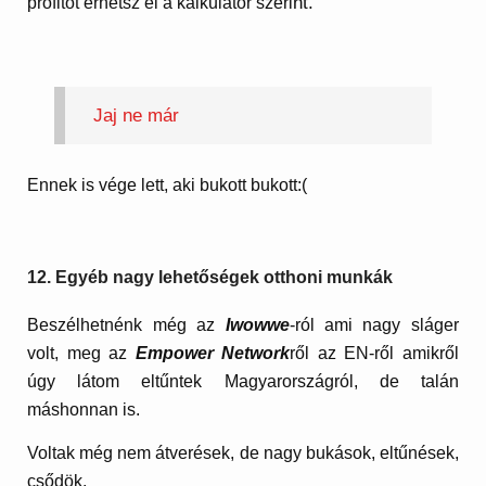
nt.”
profitot érhetsz el a kalkulátor szeri
Jaj ne már
Ennek is vége lett, aki bukott bukott:(
12. Egyéb nagy lehetőségek otthoni munkák
Beszélhetnénk még az
Iwowwe
-ról ami nagy sláger
volt, meg az
Empower Network
ről az EN-ről amikről
úgy látom eltűntek Magyarországról, de talán
máshonnan is.
Voltak még nem átverések, de nagy bukások, eltűnések,
csődök.