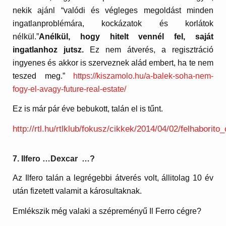
nekik ajánl “valódi és végleges megoldást minden
ingatlanproblémára, kockázatok és korlátok
nélkül.”
Anélkül, hogy hitelt vennél fel, saját
ingatlanhoz jutsz.
Ez nem átverés, a regisztráció
ingyenes és akkor is szerveznek alád embert, ha te nem
teszed meg.”
https://kiszamolo.hu/a-balek-soha-nem-
fogy-el-avagy-future-real-estate/
Ez is már pár éve bebukott, talán el is tűnt.
http://rtl.hu/rtlklub/fokusz/cikkek/2014/04/02/felhabori
7. Ilfero …Dexcar …?
Az Ilfero talán a legrégebbi átverés volt, állitolag 10 év
után fizetett valamit a károsultaknak.
Emlékszik még valaki a szépreményű Il Ferro cégre?