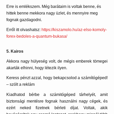
Erre is emlékszem. Még barátaim is voltak benne, és
hittek benne mekkora nagy üzlet, és mennyire meg
fognak gazdagodni.
Erről itt olvashatsz:
https://kiszamolo.hu/az-elso-komoly-
forex-bedoles-a-quantum-bukasa/
5. Kairos
Akkora nagy hülyeség volt, de mégis emberek tömegei
akarták elhinni, hogy létezik ilyen.
Keress pénzt azzal, hogy bekapcsolod a számítógéped!
– szólt a reklám
Kiadhatod bérbe a számitógéped tárhelyét, amit
biztonsági mentésre fognak használni nagy cégek, és
ezért neked fizetnek bérleti díjat. Voltak, akik