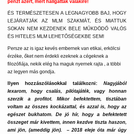
pénzt azért, mert hallgattak valakire!
ÉS TERMÉSZETESEN A LEGNAGYOBB BAJ, HOGY
LEJÁRATJÁK AZ MLM SZAKMÁT, ÉS MIATTUK
SOKAN NEM KEZDENEK BELE MŰKDÖDŐ VALÓS
ÉS HITELES MLM LEHETŐSÉGEKBE SEM!
Persze az is igaz kevés embernek van etikai, erkölcsi
érzéke, őket nem érdekli ezeknek a cégeknek a
filozófiája, nekik elég ha maguk nyernek rajta , a többi
az legyen más gondja.
Ilyen hozzászólásokkal találkozni:
Nagyjából
lexarom, hogy csalás, pilótajáték, vagy honnan
szerzik a profitot. Mikor befektettem, tisztában
voltam az összes kockázattal, és azzal is, hogy az
egészet bukhatom.
De jó hír, hogy a befektetett
összeget már kivettem, innen kezdve tiszta haszon,
ami jön, (ameddig jön). – 2018 eleje óta már úgy