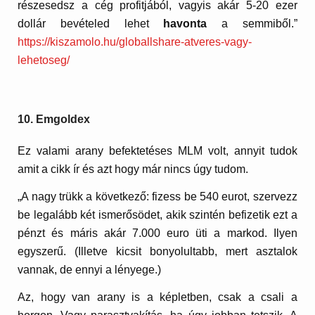
részesedsz a cég profitjából, vagyis akár 5-20 ezer
dollár bevételed lehet
havonta
a semmiből.”
https://kiszamolo.hu/globallshare-atveres-vagy-
lehetoseg/
10. Emgoldex
Ez valami arany befektetéses MLM volt, annyit tudok
amit a cikk ír és azt hogy már nincs úgy tudom.
„A nagy trükk a következő: fizess be 540 eurot, szervezz
be legalább két ismerősödet, akik szintén befizetik ezt a
pénzt és máris akár 7.000 euro üti a markod. Ilyen
egyszerű. (Illetve kicsit bonyolultabb, mert asztalok
vannak, de ennyi a lényege.)
Az, hogy van arany is a képletben, csak a csali a