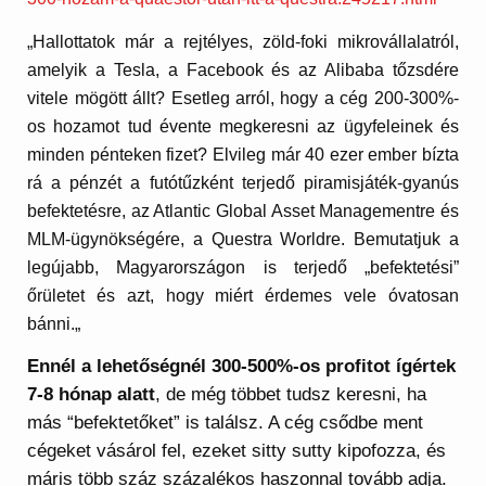
„Hallottatok már a rejtélyes, zöld-foki mikrovállalatról,
amelyik a Tesla, a Facebook és az Alibaba tőzsdére
vitele mögött állt? Esetleg arról, hogy a cég 200-300%-
os hozamot tud évente megkeresni az ügyfeleinek és
minden pénteken fizet? Elvileg már 40 ezer ember bízta
rá a pénzét a futótűzként terjedő piramisjáték-gyanús
befektetésre, az Atlantic Global Asset Managementre és
MLM-ügynökségére, a Questra Worldre. Bemutatjuk a
legújabb, Magyarországon is terjedő „befektetési”
őrületet és azt, hogy miért érdemes vele óvatosan
bánni.
„
Ennél a lehetőségnél 300-500%-os profitot ígértek
7-8 hónap alatt
, de még többet tudsz keresni, ha
más “befektetőket” is találsz. A cég csődbe ment
cégeket vásárol fel, ezeket sitty sutty kipofozza, és
máris több száz százalékos haszonnal tovább adja.