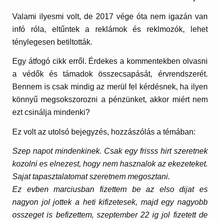
Valami ilyesmi volt, de 2017 vége óta nem igazán van
infó róla, eltűntek a reklámok és reklmozók, lehet
ténylegesen betiltották.
Egy átfogó cikk erről. Érdekes a kommentekben olvasni
a védők és támadok összecsapását, érvrendszerét.
Bennem is csak mindig az merül fel kérdésnek, ha ilyen
könnyű megsokszorozni a pénzünket, akkor miért nem
ezt csinálja mindenki?
Ez volt az utolsó bejegyzés, hozzászólás a témában:
Szep napot mindenkinek. Csak egy frisss hirt szeretnek
kozolni es elnezest, hogy nem hasznalok az ekezeteket.
Sajat tapasztalatomat szeretnem megosztani.
Ez evben marciusban fizettem be az elso dijat es
nagyon jol jottek a heti kifizetesek, majd egy nagyobb
osszeget is befizettem, szeptember 22 ig jol fizetett de