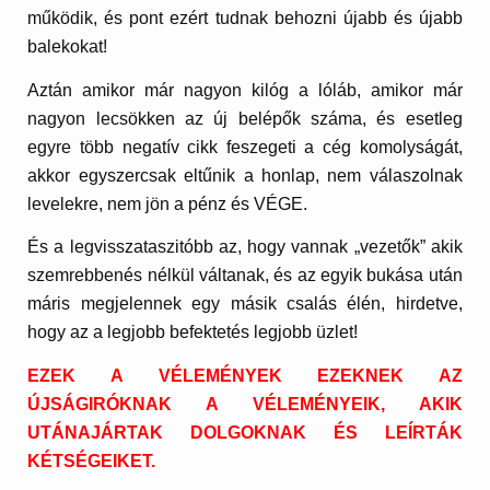
működik, és pont ezért tudnak behozni újabb és újabb
balekokat!
Aztán amikor már nagyon kilóg a lóláb, amikor már
nagyon lecsökken az új belépők száma, és esetleg
egyre több negatív cikk feszegeti a cég komolyságát,
akkor egyszercsak eltűnik a honlap, nem válaszolnak
levelekre, nem jön a pénz és VÉGE.
És a legvisszataszitóbb az, hogy vannak „vezetők” akik
szemrebbenés nélkül váltanak, és az egyik bukása után
máris megjelennek egy másik csalás élén, hirdetve,
hogy az a legjobb befektetés legjobb üzlet!
EZEK A VÉLEMÉNYEK EZEKNEK AZ
ÚJSÁGIRÓKNAK A VÉLEMÉNYEIK, AKIK
UTÁNAJÁRTAK DOLGOKNAK ÉS LEÍRTÁK
KÉTSÉGEIKET.