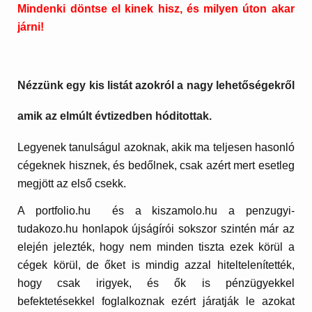
Mindenki döntse el kinek hisz, és milyen úton akar
járni!
Nézzünk egy kis listát azokról a nagy lehetőségekről
amik az elmúlt évtizedben hóditottak.
Legyenek tanulságul azoknak, akik ma teljesen hasonló
cégeknek hisznek, és bedőlnek, csak azért mert esetleg
megjött az első csekk.
A portfolio.hu és a kiszamolo.hu a penzugyi-
tudakozo.hu honlapok újságírói sokszor szintén már az
elején jelezték, hogy nem minden tiszta ezek körül a
cégek körül, de őket is mindig azzal hiteltelenítették,
hogy csak irigyek, és ők is pénzügyekkel
befektetésekkel foglalkoznak ezért járatják le azokat