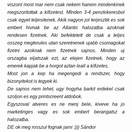
viszont most mar nem csak nekem hanem mindenkinek
megszoritottak a kifizetest. MInden 3-4 penzkikeresbol
csak egyet teljesitenek. Akik nagyon jol terjesztik es sok
embert hivnak be az Atlantic halozatba azoknak
rendesen fizetnek. Aki befektetett de csak a teljes
osszeg megterules utan szeretnenek ujabb csomagokat
fizetni azoknak nem fizetnek sajnos. Minden uj
orszagba eljatszak ezt, az elejen fizetnek, hogy az
emerek kapjak be a horgot aztan leall a kifizetes.
Most jon a kep ha megengedi a rendszer, hogy
bizonyitekot is tegyek ki.
De sajnos nem lehet, ugy hogyha barkit erdekel csak
szoljon es egy printscreent atdobok.
Egyszoval atveres es ne menj bele, kiveve ha jo
marketinges vagy es sok embert berangatsz a
halozatba.
DE ok meg rosszul fognak jarni :))) Sándor