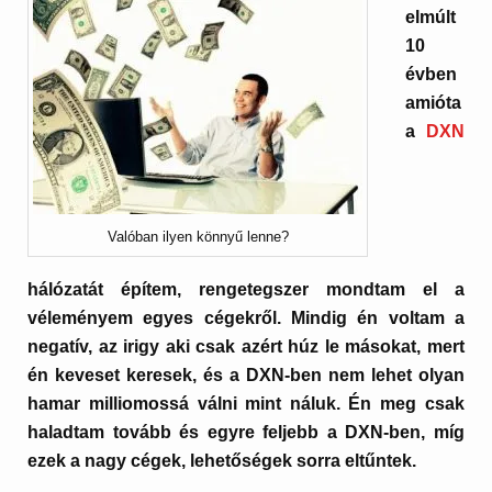
elmúlt
10
évben
amióta
a
DXN
Valóban ilyen könnyű lenne?
hálózatát építem, rengetegszer mondtam el a
véleményem egyes cégekről. Mindig én voltam a
negatív, az irigy aki csak azért húz le másokat, mert
én keveset keresek, és a DXN-ben nem lehet olyan
hamar milliomossá válni mint náluk. Én meg csak
haladtam tovább és egyre feljebb a DXN-ben, míg
ezek a nagy cégek, lehetőségek sorra eltűntek.