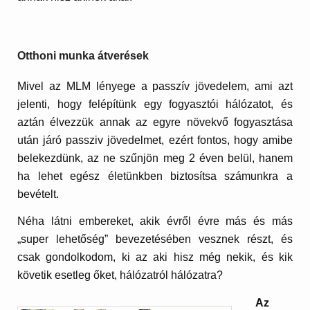
Otthoni munka átverések
Mivel az MLM lényege a passzív jövedelem, ami azt
jelenti, hogy felépítünk egy fogyasztói hálózatot, és
aztán élvezzük annak az egyre növekvő fogyasztása
után járó passziv jövedelmet, ezért fontos, hogy amibe
belekezdünk, az ne szűnjön meg 2 éven belül, hanem
ha lehet egész életünkben biztosítsa számunkra a
bevételt.
Néha látni embereket, akik évről évre más és más
„super lehetőség” bevezetésében vesznek részt, és
csak gondolkodom, ki az aki hisz még nekik, és kik
követik esetleg őket, hálózatról hálózatra?
Az