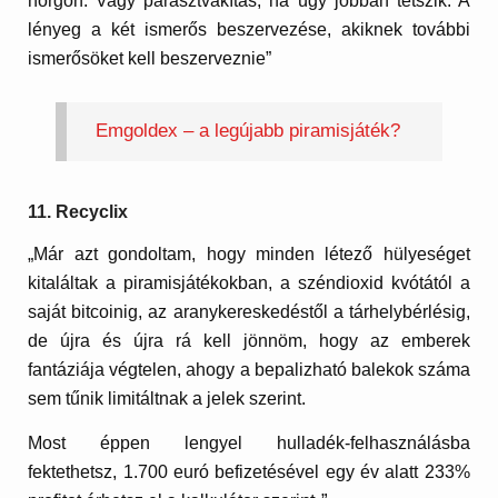
horgon. Vagy parasztvakítás, ha úgy jobban tetszik. A
lényeg a két ismerős beszervezése, akiknek további
ismerősöket kell beszerveznie”
Emgoldex – a legújabb piramisjáték?
11. Recyclix
„Már azt gondoltam, hogy minden létező hülyeséget
kitaláltak a piramisjátékokban, a széndioxid kvótától a
saját bitcoinig, az aranykereskedéstől a tárhelybérlésig,
de újra és újra rá kell jönnöm, hogy az emberek
fantáziája végtelen, ahogy a bepalizható balekok száma
sem tűnik limitáltnak a jelek szerint.
Most éppen lengyel hulladék-felhasználásba
fektethetsz, 1.700 euró befizetésével egy év alatt 233%