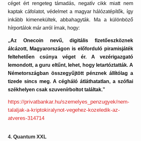
céget ért rengeteg támadás, negatív cikk miatt nem
kaptak cáfolatot, védelmet a magyar hálózatépítők, így
inkább kimenekültek, abbahagyták. Ma a különböző
hírportálok már arról írnak, hogy:
„Az Onecoin nevű, digitális fizetőeszköznek
álcázott, Magyarországon is előforduló piramisjáték
feltehetően csúnya véget ér. A vezérigazgató
lemondott, a guru eltűnt, lehet, hogy letartóztatták. A
Németországban összegyűjtött pénznek állítólag a
tizede sincs meg. A cégháló átláthatatlan, a szófiai
székhelyen csak szuvenírboltot találtak.”
https://privatbankar.hu/szemelyes_penzugyek/nem-
talaljak-a-kriptokiralynot-vegehez-kozeledik-az-
atveres-314714
4. Quantum XXL