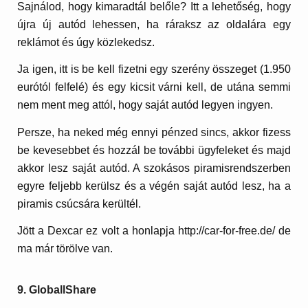
Sajnálod, hogy kimaradtál belőle? Itt a lehetőség, hogy
újra új autód lehessen, ha ráraksz az oldalára egy
reklámot és úgy közlekedsz.
Ja igen, itt is be kell fizetni egy szerény összeget (1.950
eurótól felfelé) és egy kicsit várni kell, de utána semmi
nem ment meg attól, hogy saját autód legyen ingyen.
Persze, ha neked még ennyi pénzed sincs, akkor fizess
be kevesebbet és hozzál be további ügyfeleket és majd
akkor lesz saját autód. A szokásos piramisrendszerben
egyre feljebb kerülsz és a végén saját autód lesz, ha a
piramis csúcsára kerültél.
Jött a Dexcar ez volt a honlapja http://car-for-free.de/ de
ma már törölve van.
9. GloballShare