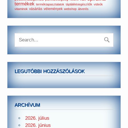
termékek
terméktapasztalatok
táplálékkiegészítők
videók
vásárlás
vélemények
vitaminok
webshop
átverés
LEGUTÓBBI HOZZÁSZÓLÁSOK
ARCHÍVUM
2026. július
2026. június