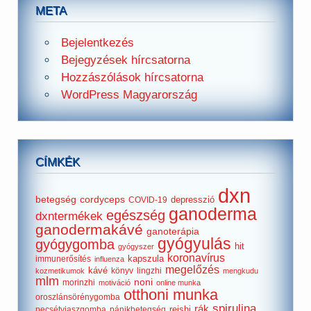
META
Bejelentkezés
Bejegyzések hírcsatorna
Hozzászólások hírcsatorna
WordPress Magyarország
CÍMKÉK
dxn
betegség
cordyceps
depresszió
COVID-19
ganoderma
egészség
dxntermékek
ganodermakávé
ganoterápia
gyógyulás
gyógygomba
hit
gyógyszer
koronavírus
kapszula
immunerősítés
influenza
megelőzés
kávé
könyv
lingzhi
kozmetikumok
mengkudu
mlm
noni
morinzhi
motiváció
online munka
otthoni munka
oroszlánsörénygomba
spirulina
rák
reishi
pecsétviaszgomba
pánikbetegség