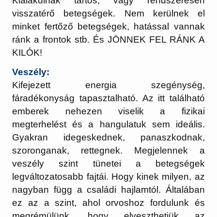
Kialakulnak tartós, vagy rendszeresen
visszatérő betegségek. Nem kerülnek el
minket fertőző betegségek, hatással vannak
ránk a frontok stb. És JÖNNEK FEL RÁNK A
KILÓK!
Veszély:
Kifejezett energia szegénység,
fáradékonyság tapasztalható. Az itt található
emberek nehezen viselik a fizikai
megterhelést és a hangulatuk sem ideális.
Gyakran idegeskednek, panaszkodnak,
szoronganak, rettegnek. Megjelennek a
veszély szint tünetei a betegségek
legváltozatosabb fajtái. Hogy kinek milyen, az
nagyban függ a családi hajlamtól. Általában
ez az a szint, ahol orvoshoz fordulunk és
megrémülünk, hogy elveszthetjük az