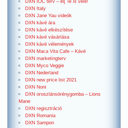
DXN IOC terv – élj Te is vele!
DXN Italy
DXN Jane Yau videók
DXN kávé ára
DXN kávé elkészítése
DXN kávé vásárlása
DXN kávé vélemények
DXN Maca Vita Cafe – Kávé
DXN marketingterv
DXN Myco Veggie
DXN Nederland
DXN new price list 2021
DXN Noni
DXN oroszlánsörénygomba – Lions
Mane
DXN regisztráció
DXN Romania
DXN Sampon