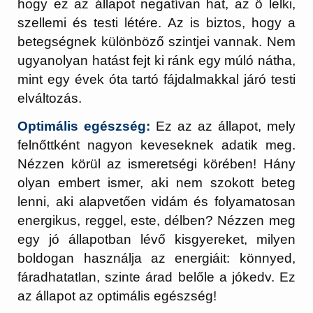
hogy ez az állapot negatívan hat, az ő lelki,
szellemi és testi létére. Az is biztos, hogy a
betegségnek különböző szintjei vannak. Nem
ugyanolyan hatást fejt ki ránk egy múló nátha,
mint egy évek óta tartó fájdalmakkal járó testi
elváltozás.
Optimális egészség:
Ez az az állapot, mely
felnőttként nagyon keveseknek adatik meg.
Nézzen körül az ismeretségi körében! Hány
olyan embert ismer, aki nem szokott beteg
lenni, aki alapvetően vidám és folyamatosan
energikus, reggel, este, délben? Nézzen meg
egy jó állapotban lévő kisgyereket, milyen
boldogan használja az energiáit: könnyed,
fáradhatatlan, szinte árad belőle a jókedv. Ez
az állapot az optimális egészség!