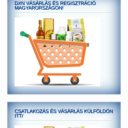
DXN VÁSÁRLÁS ÉS REGISZTRÁCIÓ
MAGYARORSZÁGON!
CSATLAKOZÁS ÉS VÁSÁRLÁS KÜLFÖLDÖN
ITT/