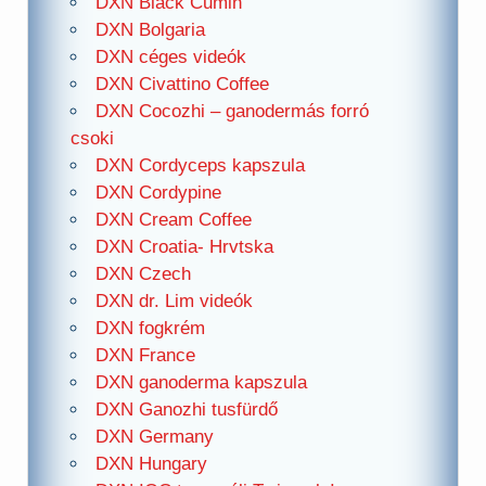
DXN Black Cumin
DXN Bolgaria
DXN céges videók
DXN Civattino Coffee
DXN Cocozhi – ganodermás forró
csoki
DXN Cordyceps kapszula
DXN Cordypine
DXN Cream Coffee
DXN Croatia- Hrvtska
DXN Czech
DXN dr. Lim videók
DXN fogkrém
DXN France
DXN ganoderma kapszula
DXN Ganozhi tusfürdő
DXN Germany
DXN Hungary