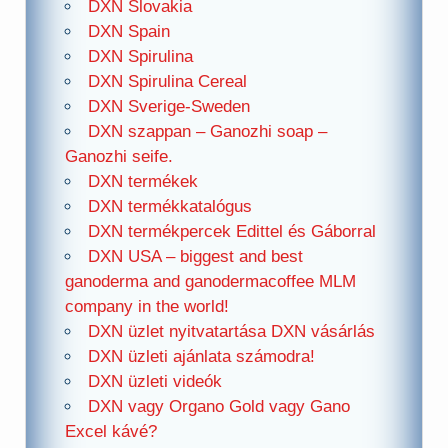
DXN Slovakia
DXN Spain
DXN Spirulina
DXN Spirulina Cereal
DXN Sverige-Sweden
DXN szappan – Ganozhi soap –
Ganozhi seife.
DXN termékek
DXN termékkatalógus
DXN termékpercek Edittel és Gáborral
DXN USA – biggest and best
ganoderma and ganodermacoffee MLM
company in the world!
DXN üzlet nyitvatartása DXN vásárlás
DXN üzleti ajánlata számodra!
DXN üzleti videók
DXN vagy Organo Gold vagy Gano
Excel kávé?