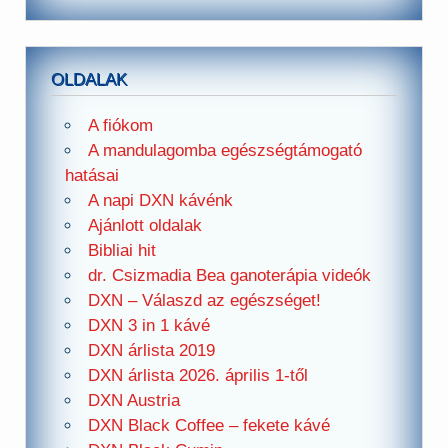
OLDALAK
A fiókom
A mandulagomba egészségtámogató
hatásai
A napi DXN kávénk
Ajánlott oldalak
Bibliai hit
dr. Csizmadia Bea ganoterápia videók
DXN – Válaszd az egészséget!
DXN 3 in 1 kávé
DXN árlista 2019
DXN árlista 2026. április 1-től
DXN Austria
DXN Black Coffee – fekete kávé