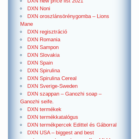
DXN new price list 2021
DXN Noni
DXN oroszlánsörénygomba – Lions
Mane
DXN regisztráció
DXN Romania
DXN Sampon
DXN Slovakia
DXN Spain
DXN Spirulina
DXN Spirulina Cereal
DXN Sverige-Sweden
DXN szappan – Ganozhi soap –
Ganozhi seife.
DXN termékek
DXN termékkatalógus
DXN termékpercek Edittel és Gáborral
DXN USA – biggest and best