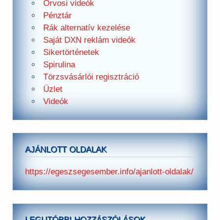
Orvosi videók
Pénztár
Rák alternatív kezelése
Saját DXN reklám videók
Sikertörténetek
Spirulina
Törzsvásárlói regisztráció
Üzlet
Videók
AJÁNLOTT OLDALAK
https://egeszsegesember.info/ajanlott-oldalak/
LEGUTÓBBI HOZZÁSZÓLÁSOK