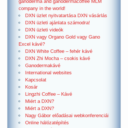
ganoderma and ganodermacoffee MLM
company in the world!
DXN üzlet nyitvatartása DXN vásárlás
DXN üzleti ajánlata számodra!
DXN üzleti videók
DXN vagy Organo Gold vagy Gano
Excel kávé?
DXN White Coffee – fehér kávé
DXN Zhi Mocha – csokis kávé
Ganodermakávé
International websites
Kapcsolat
Kosár
Lingzhi Coffee – Kávé
Miért a DXN?
Miért a DXN?
Nagy Gábor előadásai webkonferenciái
Online hálózatépítés