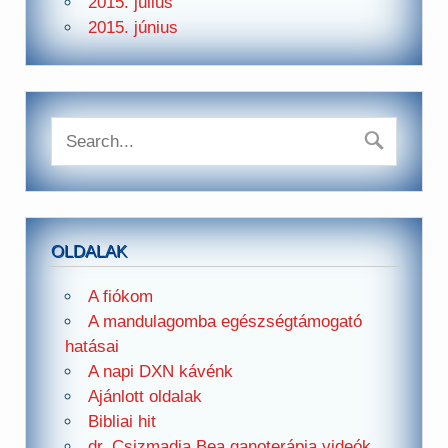
2015. július
2015. június
OLDALAK
A fiókom
A mandulagomba egészségtámogató
hatásai
A napi DXN kávénk
Ajánlott oldalak
Bibliai hit
dr. Csizmadia Bea ganoterápia videók