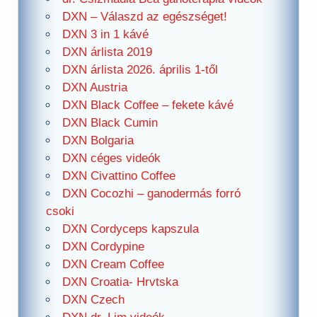
DXN – Válaszd az egészséget!
DXN 3 in 1 kávé
DXN árlista 2019
DXN árlista 2026. április 1-től
DXN Austria
DXN Black Coffee – fekete kávé
DXN Black Cumin
DXN Bolgaria
DXN céges videók
DXN Civattino Coffee
DXN Cocozhi – ganodermás forró
csoki
DXN Cordyceps kapszula
DXN Cordypine
DXN Cream Coffee
DXN Croatia- Hrvtska
DXN Czech