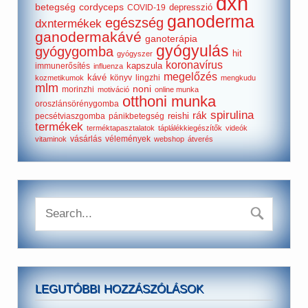
dxn
betegség
cordyceps
depresszió
COVID-19
ganoderma
egészség
dxntermékek
ganodermakávé
ganoterápia
gyógyulás
gyógygomba
hit
gyógyszer
koronavírus
kapszula
immunerősítés
influenza
megelőzés
kávé
könyv
lingzhi
kozmetikumok
mengkudu
mlm
noni
morinzhi
motiváció
online munka
otthoni munka
oroszlánsörénygomba
spirulina
rák
reishi
pecsétviaszgomba
pánikbetegség
termékek
terméktapasztalatok
táplálékkiegészítők
videók
vásárlás
vélemények
vitaminok
webshop
átverés
LEGUTÓBBI HOZZÁSZÓLÁSOK