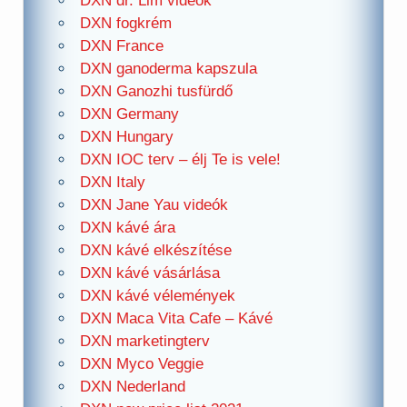
DXN dr. Lim videók
DXN fogkrém
DXN France
DXN ganoderma kapszula
DXN Ganozhi tusfürdő
DXN Germany
DXN Hungary
DXN IOC terv – élj Te is vele!
DXN Italy
DXN Jane Yau videók
DXN kávé ára
DXN kávé elkészítése
DXN kávé vásárlása
DXN kávé vélemények
DXN Maca Vita Cafe – Kávé
DXN marketingterv
DXN Myco Veggie
DXN Nederland