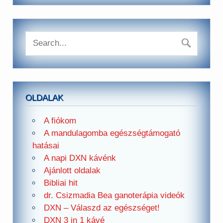
OLDALAK
A fiókom
A mandulagomba egészségtámogató
hatásai
A napi DXN kávénk
Ajánlott oldalak
Bibliai hit
dr. Csizmadia Bea ganoterápia videók
DXN – Válaszd az egészséget!
DXN 3 in 1 kávé