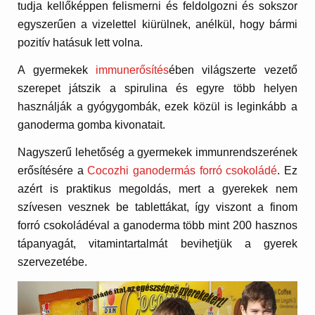
tudja kellőképpen felismerni és feldolgozni és sokszor
egyszerűen a vizelettel kiürülnek, anélkül, hogy bármi
pozitív hatásuk lett volna.
A gyermekek
immunerősítés
ében világszerte vezető
szerepet játszik a spirulina és egyre több helyen
használják a gyógygombák, ezek közül is leginkább a
ganoderma gomba kivonatait.
Nagyszerű lehetőség a gyermekek immunrendszerének
erősítésére a
Cocozhi ganodermás forró csokoládé
. Ez
azért is praktikus megoldás, mert a gyerekek nem
szívesen vesznek be tablettákat, így viszont a finom
forró csokoládéval a ganoderma több mint 200 hasznos
tápanyagát, vitamintartalmát bevihetjük a gyerek
szervezetébe.