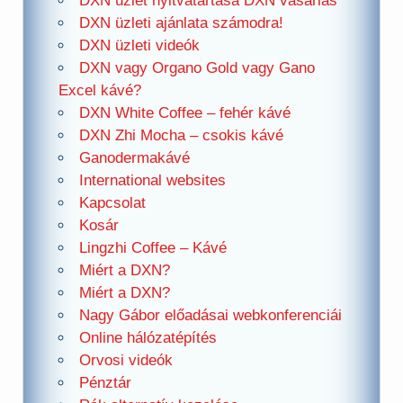
DXN üzlet nyitvatartása DXN vásárlás
DXN üzleti ajánlata számodra!
DXN üzleti videók
DXN vagy Organo Gold vagy Gano
Excel kávé?
DXN White Coffee – fehér kávé
DXN Zhi Mocha – csokis kávé
Ganodermakávé
International websites
Kapcsolat
Kosár
Lingzhi Coffee – Kávé
Miért a DXN?
Miért a DXN?
Nagy Gábor előadásai webkonferenciái
Online hálózatépítés
Orvosi videók
Pénztár