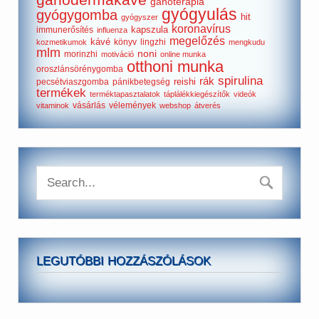
ganoterápia
gyógyulás
gyógygomba
hit
gyógyszer
koronavírus
kapszula
immunerősítés
influenza
megelőzés
kávé
könyv
lingzhi
kozmetikumok
mengkudu
mlm
noni
morinzhi
motiváció
online munka
otthoni munka
oroszlánsörénygomba
spirulina
rák
reishi
pecsétviaszgomba
pánikbetegség
termékek
terméktapasztalatok
táplálékkiegészítők
videók
vásárlás
vélemények
vitaminok
webshop
átverés
LEGUTÓBBI HOZZÁSZÓLÁSOK