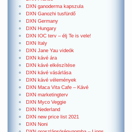
DXN ganoderma kapszula
DXN Ganozhi tusfürdő
DXN Germany
DXN Hungary
DXN IOC terv – élj Te is vele!
DXN Italy
DXN Jane Yau videók
DXN kávé ára
DXN kávé elkészítése
DXN kávé vásárlása
DXN kávé vélemények
DXN Maca Vita Cafe – Kávé
DXN marketingterv
DXN Myco Veggie
DXN Nederland
DXN new price list 2021
DXN Noni
DXN oroszlánsörénygomba – Lions