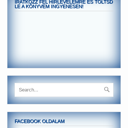
IRATKOZZ FEL HIRLEVELEMRE ÉS TÖLTSD
LE A KÖNYVEM INGYENESEN!
FACEBOOK OLDALAM