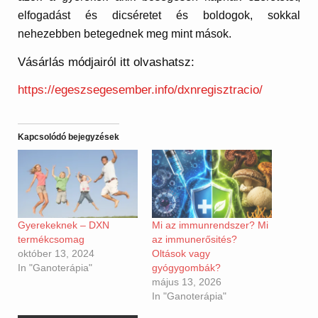
elfogadást és dicséretet és boldogok, sokkal
nehezebben betegednek meg mint mások.
Vásárlás módjairól itt olvashatsz:
https://egeszsegesember.info/dxnregisztracio/
Kapcsolódó bejegyzések
Gyerekeknek – DXN
Mi az immunrendszer? Mi
termékcsomag
az immunerősités?
október 13, 2024
Oltások vagy
In "Ganoterápia"
gyógygombák?
május 13, 2026
In "Ganoterápia"