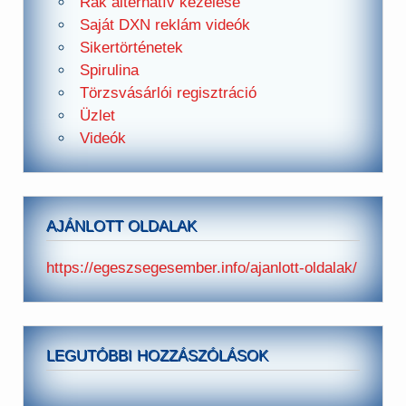
Rák alternatív kezelése
Saját DXN reklám videók
Sikertörténetek
Spirulina
Törzsvásárlói regisztráció
Üzlet
Videók
AJÁNLOTT OLDALAK
https://egeszsegesember.info/ajanlott-oldalak/
LEGUTÓBBI HOZZÁSZÓLÁSOK