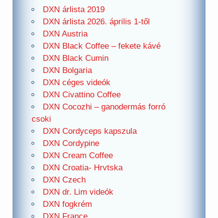
DXN árlista 2019
DXN árlista 2026. április 1-től
DXN Austria
DXN Black Coffee – fekete kávé
DXN Black Cumin
DXN Bolgaria
DXN céges videók
DXN Civattino Coffee
DXN Cocozhi – ganodermás forró
csoki
DXN Cordyceps kapszula
DXN Cordypine
DXN Cream Coffee
DXN Croatia- Hrvtska
DXN Czech
DXN dr. Lim videók
DXN fogkrém
DXN France