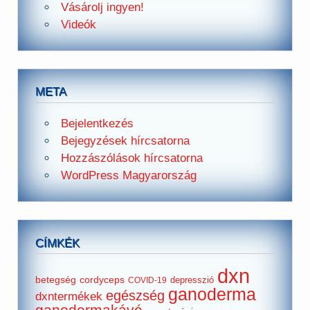
Vásárolj ingyen!
Videók
META
Bejelentkezés
Bejegyzések hírcsatorna
Hozzászólások hírcsatorna
WordPress Magyarország
CÍMKÉK
dxn
betegség
cordyceps
depresszió
COVID-19
ganoderma
egészség
dxntermékek
ganodermakávé