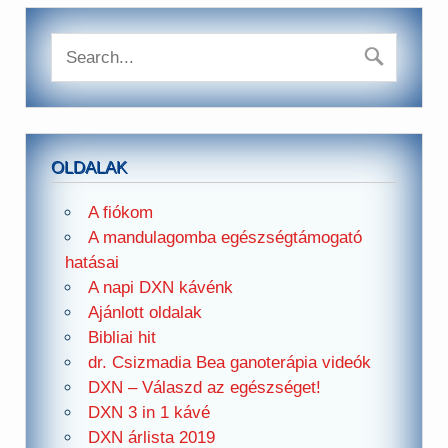
OLDALAK
A fiókom
A mandulagomba egészségtámogató
hatásai
A napi DXN kávénk
Ajánlott oldalak
Bibliai hit
dr. Csizmadia Bea ganoterápia videók
DXN – Válaszd az egészséget!
DXN 3 in 1 kávé
DXN árlista 2019