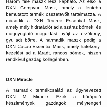
Három féle maszk lesz kapható. Az első a
DXN Gempyuri Mask, amely a fentebb
bemutat
ott termék összetevőit tartalmazza. A
második a DXN Teatree Essential Mask,
amely mély hidratációt ad a száraz bőrnek, és
megnyugtató megoldást nyújt az érzékeny,
gyulladt bőrre. A harmadik maszk pedig a
DXN Cacao Essential Mask, amely hatékony
kezelést ad a fáradt, ráncos bőrnek, hiszen
rendkívül gazdag kollagénben.
DX
N Miracle
A harmadik termékcsalád az úgynevezett
DXN M Miracle. Ezek a bőrápoló
készítmények gazdagok mélytengeri