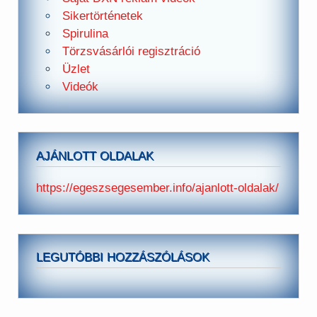
Sikertörténetek
Spirulina
Törzsvásárlói regisztráció
Üzlet
Videók
AJÁNLOTT OLDALAK
https://egeszsegesember.info/ajanlott-oldalak/
LEGUTÓBBI HOZZÁSZÓLÁSOK