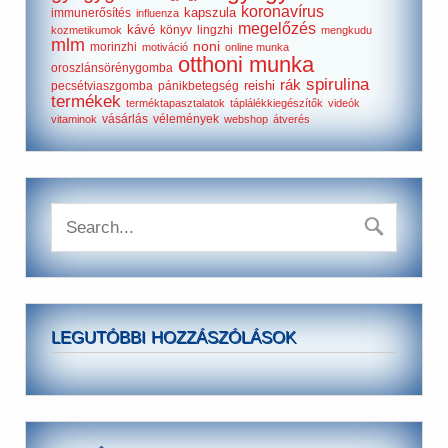
koronavírus
kapszula
immunerősítés
influenza
megelőzés
kávé
könyv
lingzhi
kozmetikumok
mengkudu
mlm
noni
morinzhi
motiváció
online munka
otthoni munka
oroszlánsörénygomba
spirulina
rák
reishi
pecsétviaszgomba
pánikbetegség
termékek
terméktapasztalatok
táplálékkiegészítők
videók
vásárlás
vélemények
vitaminok
webshop
átverés
LEGUTÓBBI HOZZÁSZÓLÁSOK