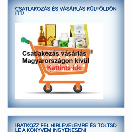
CSATLAKOZÁS ÉS VÁSÁRLÁS KÜLFÖLDÖN
ITT/
IRATKOZZ FEL HIRLEVELEMRE ÉS TÖLTSD
LE A KÖNYVEM INGYENESEN!