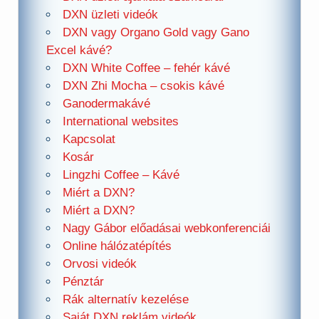
DXN üzleti videók
DXN vagy Organo Gold vagy Gano
Excel kávé?
DXN White Coffee – fehér kávé
DXN Zhi Mocha – csokis kávé
Ganodermakávé
International websites
Kapcsolat
Kosár
Lingzhi Coffee – Kávé
Miért a DXN?
Miért a DXN?
Nagy Gábor előadásai webkonferenciái
Online hálózatépítés
Orvosi videók
Pénztár
Rák alternatív kezelése
Saját DXN reklám videók