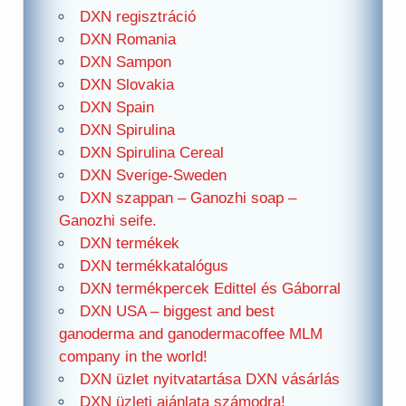
DXN regisztráció
DXN Romania
DXN Sampon
DXN Slovakia
DXN Spain
DXN Spirulina
DXN Spirulina Cereal
DXN Sverige-Sweden
DXN szappan – Ganozhi soap –
Ganozhi seife.
DXN termékek
DXN termékkatalógus
DXN termékpercek Edittel és Gáborral
DXN USA – biggest and best
ganoderma and ganodermacoffee MLM
company in the world!
DXN üzlet nyitvatartása DXN vásárlás
DXN üzleti ajánlata számodra!