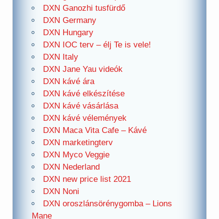
DXN Ganozhi tusfürdő
DXN Germany
DXN Hungary
DXN IOC terv – élj Te is vele!
DXN Italy
DXN Jane Yau videók
DXN kávé ára
DXN kávé elkészítése
DXN kávé vásárlása
DXN kávé vélemények
DXN Maca Vita Cafe – Kávé
DXN marketingterv
DXN Myco Veggie
DXN Nederland
DXN new price list 2021
DXN Noni
DXN oroszlánsörénygomba – Lions
Mane