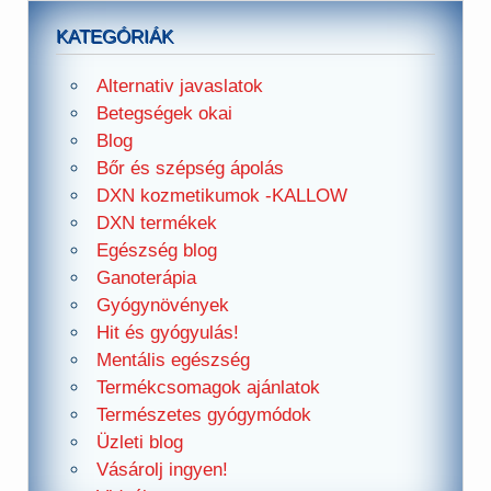
KATEGÓRIÁK
Alternativ javaslatok
Betegségek okai
Blog
Bőr és szépség ápolás
DXN kozmetikumok -KALLOW
DXN termékek
Egészség blog
Ganoterápia
Gyógynövények
Hit és gyógyulás!
Mentális egészség
Termékcsomagok ajánlatok
Természetes gyógymódok
Üzleti blog
Vásárolj ingyen!