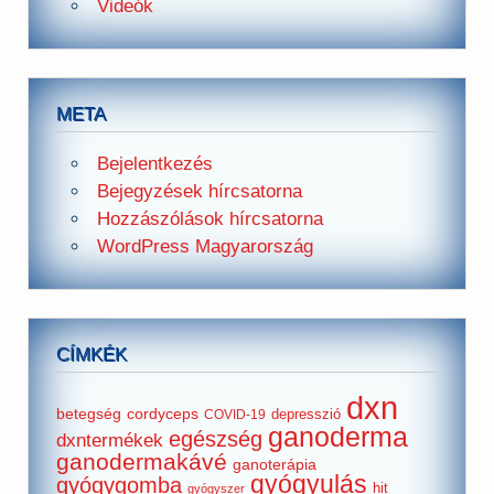
Videók
META
Bejelentkezés
Bejegyzések hírcsatorna
Hozzászólások hírcsatorna
WordPress Magyarország
CÍMKÉK
dxn
betegség
cordyceps
depresszió
COVID-19
ganoderma
egészség
dxntermékek
ganodermakávé
ganoterápia
gyógyulás
gyógygomba
hit
gyógyszer